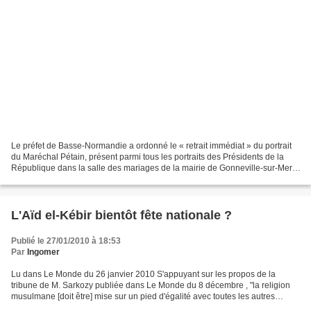
Le préfet de Basse-Normandie a ordonné le « retrait immédiat » du portrait
du Maréchal Pétain, présent parmi tous les portraits des Présidents de la
République dans la salle des mariages de la mairie de Gonneville-sur-Mer.
Le courageux maire avait refusé...
L'Aïd el-Kébir bientôt fête nationale ?
Publié le 27/01/2010 à 18:53
Par
Ingomer
Lu dans Le Monde du 26 janvier 2010 S'appuyant sur les propos de la
tribune de M. Sarkozy publiée dans Le Monde du 8 décembre , "la religion
musulmane [doit être] mise sur un pied d'égalité avec toutes les autres
grandes religions", les rapporteurs, en...