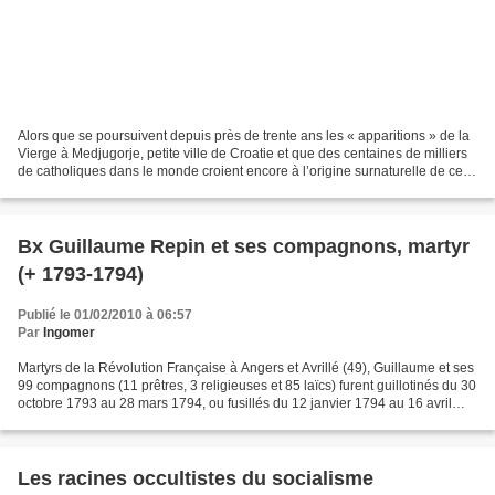
Alors que se poursuivent depuis près de trente ans les « apparitions » de la
Vierge à Medjugorje, petite ville de Croatie et que des centaines de milliers
de catholiques dans le monde croient encore à l’origine surnaturelle de ces
phénomènes, voici le...
Bx Guillaume Repin et ses compagnons, martyr
(+ 1793-1794)
Publié le 01/02/2010 à 06:57
Par
Ingomer
Martyrs de la Révolution Française à Angers et Avrillé (49), Guillaume et ses
99 compagnons (11 prêtres, 3 religieuses et 85 laïcs) furent guillotinés du 30
octobre 1793 au 28 mars 1794, ou fusillés du 12 janvier 1794 au 16 avril
1794. Ils furent béatifiés...
Les racines occultistes du socialisme