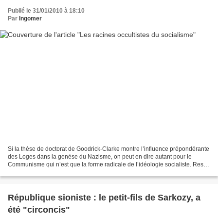
Publié le 31/01/2010 à 18:10
Par
Ingomer
Si la thèse de doctorat de Goodrick-Clarke montre l’influence prépondérante
des Loges dans la genèse du Nazisme, on peut en dire autant pour le
Communisme qui n’est que la forme radicale de l’idéologie socialiste. Reste
à expliquer pourquoi ces régimes...
République sioniste : le petit-fils de Sarkozy, a
été "circoncis"