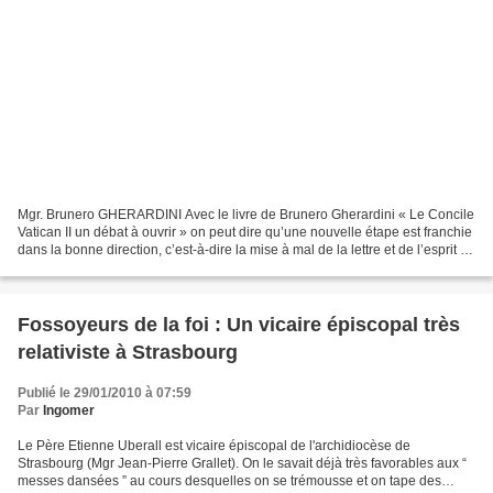
Mgr. Brunero GHERARDINI Avec le livre de Brunero Gherardini « Le Concile
Vatican II un débat à ouvrir » on peut dire qu’une nouvelle étape est franchie
dans la bonne direction, c’est-à-dire la mise à mal de la lettre et de l’esprit du
concile œcuménique...
Fossoyeurs de la foi : Un vicaire épiscopal très
relativiste à Strasbourg
Publié le 29/01/2010 à 07:59
Par
Ingomer
Le Père Etienne Uberall est vicaire épiscopal de l'archidiocèse de
Strasbourg (Mgr Jean-Pierre Grallet). On le savait déjà très favorables aux “
messes dansées ” au cours desquelles on se trémousse et on tape des