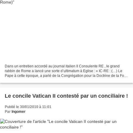
Dans un entretien accordé au journal italien Il Consulente RE , le grand
rabbin de Rome a lancé une sorte d’ultimatum à Eglise : « IC-RE : (…) Le
Pape à cette époque, a parlé de la Congrégation pour la Doctrine de la Foi
au cours de la réunion de l’assemblée...
Le concile Vatican II contesté par un conciliaire !
Publié le 30/01/2010 à 11:01
Par
Ingomer