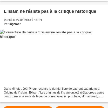
L'islam ne résiste pas à la critique historique
Publié le 27/01/2010 à 18:53
Par
Ingomer
Dans Minute , Joël Prieur recense le dernier livre de Laurent Lagartempe,
Origine de l’islam . Extrait : "Les origines de l’islam ont été réélaborées après
coup, dans une sorte de légende dorée. Avec un prophète, Mohammed, un
livre sacré, le Coran, et...