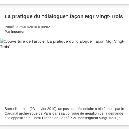
mains. Si l’adage lex orandi lex credendi...
La pratique du "dialogue" façon Mgr Vingt-Trois
Publié le 29/01/2010 à 00:02
Par
Ingomer
Samedi dernier (23 janvier 2010), un pas supplémentaire a été franchi par le
Cardinal archevêque de Paris dans sa politique de négation de la demande
et d’opposition au Motu Proprio de Benoît XVI. Monseigneur Vingt-Trois , par
ailleurs Président de la...