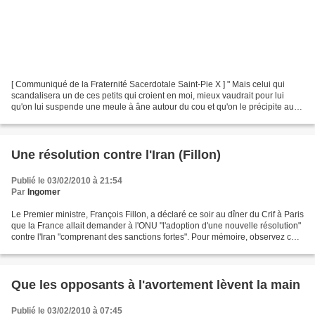
[ Communiqué de la Fraternité Sacerdotale Saint-Pie X ] " Mais celui qui
scandalisera un de ces petits qui croient en moi, mieux vaudrait pour lui
qu'on lui suspende une meule à âne autour du cou et qu'on le précipite au
fond de la mer ". Mat.18, 6 Dans...
Une résolution contre l'Iran (Fillon)
Publié le 03/02/2010 à 21:54
Par
Ingomer
Le Premier ministre, François Fillon, a déclaré ce soir au dîner du Crif à Paris
que la France allait demander à l'ONU "l'adoption d'une nouvelle résolution"
contre l'Iran "comprenant des sanctions fortes". Pour mémoire, observez ce
rabbin intégriste,...
Que les opposants à l'avortement lèvent la main
Publié le 03/02/2010 à 07:45