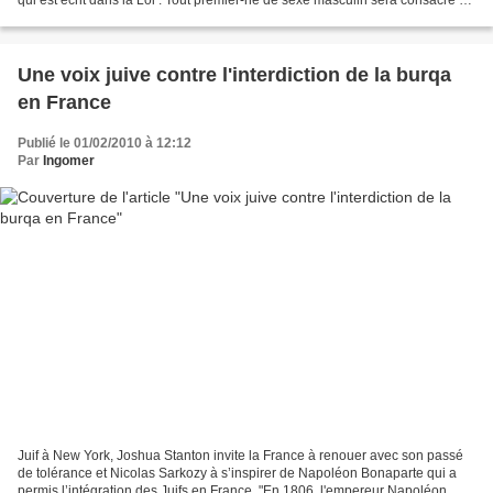
qui est écrit dans la Loi : Tout premier-né de sexe masculin sera consacré au
Seigneur. Ils venaient...
Une voix juive contre l'interdiction de la burqa
en France
Publié le 01/02/2010 à 12:12
Par
Ingomer
Juif à New York, Joshua Stanton invite la France à renouer avec son passé
de tolérance et Nicolas Sarkozy à s’inspirer de Napoléon Bonaparte qui a
permis l’intégration des Juifs en France. "En 1806, l'empereur Napoléon