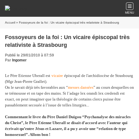
MENU
Accueil
» Fossoyeurs de la foi : Un vicaire épiscopal très relativiste à Strasbourg
Fossoyeurs de la foi : Un vicaire épiscopal très
relativiste à Strasbourg
Publié le 29/01/2010 à 07:59
Par
Ingomer
Le Père Etienne Uberall est
vicaire
épiscopal de l'archidiocèse de Strasbourg
(Mgr Jean-Pierre Grallet).
On le savait déjà très favorables aux “
messes dansées
” au cours desquelles on
se trémousse et on tape des mains. Si l’adage lex orandi lex credendi est
exact, on peut imaginer que la théologie de certains clercs puisse être
passablement secouée à l’issue de telles liturgies...
Commentant le livre du Père Daniel Duigou “Psychanalyse des miracles
du Christ”, le Père Etienne Uberall se disait d’accord avec l’auteur qui
écrivait qu’entre Jésus et Lazare, il a pu y avoir une “relation de type
homosexuel”. Allons bon !