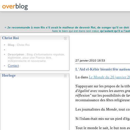
«
Je recommande à mon fils s’il avait le malheur de devenir Roi, de songer qu’il se doit 
faire le bien qui est dans son cœur,
qu’autant qu’il a l’a
Christ Roi
Christ Roi
Blog
: Christ Roi
Description
: Blog d'informations royaliste,
légitimiste, pour une France libre,
27 janvier 2010
18:53
indépendante et souveraine
Contact
L'Aïd el-Kébir bientôt fête nation
Horloge
Lu dans
Le Monde
du 26 janvier 
S'appuyant sur les propos de la tri
d'égalité avec toutes les autres gr
réflexion"
sur les possibilités de f
reconnaissance des fêtes religieuses
Les journalistes du
Monde
, tout c
Si l'islam était mis sur un pied d'éga
Tout le monde le sait, le but non av