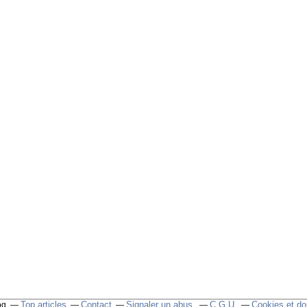
Top articles
Contact
Signaler un abus
C.G.U.
Cookies et do
og