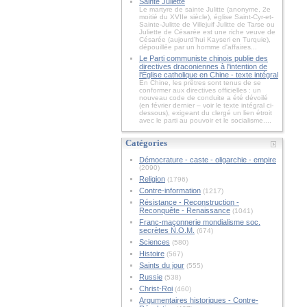
Sainte Juliette
Le martyre de sainte Julitte (anonyme, 2e
moitié du XVIIe siècle), église Saint-Cyr-et-
Sainte-Julitte de Villejuif Julitte de Tarse ou
Juliette de Césarée est une riche veuve de
Césarée (aujourd'hui Kayseri en Turquie),
dépouillée par un homme d'affaires...
Le Parti communiste chinois publie des
directives draconiennes à l'intention de
l'Église catholique en Chine - texte intégral
En Chine, les prêtres sont tenus de se
conformer aux directives officielles : un
nouveau code de conduite a été dévoilé
(en février dernier – voir le texte intégral ci-
dessous), exigeant du clergé un lien étroit
avec le parti au pouvoir et le socialisme....
Catégories
Démocrature - caste - oligarchie - empire
(2090)
Religion
(1796)
Contre-information
(1217)
Résistance - Reconstruction -
Reconquête - Renaissance
(1041)
Franc-maçonnerie mondialisme soc.
secrètes N.O.M.
(674)
Sciences
(580)
Histoire
(567)
Saints du jour
(555)
Russie
(538)
Christ-Roi
(460)
Argumentaires historiques - Contre-