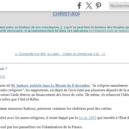
CHRIST-ROI
tout entier au bonheur de ses concitoyens, [...] qu’il ne peut faire le bonheur des Peuples q
utorité nécessaire, et qu’autrement étant lié dans ses opérations
et n’inspirant point de respect
<< Gonneville-sur-Mer, le Lobby...
L'islam ne résiste pas à la... >>
ale ?
2010
bune de
M. Sarkozy publiée dans
Le Monde
du 8 décembre
,
"la religion musulmane
andes religions"
, les rapporteurs, en dépit de l'avis émis par plusieurs députés de la 
avoriser l'aide directe au financement des lieux de culte. De même, ils relancent l'idé
 telles que l'Aïd el-Kébir.
omme monsieur Sarkozy, prennent vraiment les chrétiens pour des crétins.
lité avec les autres religions, il serait frappé par la
loi de 1905
qui interdit à l'Etat
oué par nos parasélites est l'islamisation de la France.