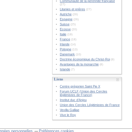
Communauté de la pérennité française
(27)
Litanies et prières
(27)
Autriche
(26)
Espagne
(26)
Suisse
(25)
Ecosse
(20)
Italie
(19)
France
(18)
Irlande
(14)
Pologne
(13)
Danemark
(10)
Doctrine économique du Christ-Roi
(9)
Avantages de la monarchie
(8)
Islande
(7)
Liens
Centre grégorien Saint Pie X
Forum UCLF (Union des Cercles
légitimistes de France)
Institut duc d'Anjou
Union des Cercles Légitimistes de France
Vexilla Galliae
Vive le Roy
nnées personnelles
Préférences cookies