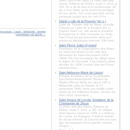
Saint Curé d'Ars, dans Le Petit Livre des
Saints, Éditions du Chêne, tome 2, 2011, p.
119. On a dit de plus d'un personnage, de
plu s d'un Saint, qu'ils furent les prodiges
de leur siècle. Ceci n'est peut-être vrai de
personne autant que du curé d'Ars...
Sainte Lydie de la Pourpre (Ier s.)
Lydie de Thyatire (ville de Mysie, actuelle
Turquie) ou Lydie de la Pourpre (Ier s.)
D'après Saint Luc, elle serait la première
ocrature - caste - oligarchie - empire
Européenne à s'être convertie au Christ.
commenter cet article
…
Saint Paul l'aurait rencontrée alors qu'il
arrivait en Macédoine orientale. Elle était...
Saint Pierre-Julien Eymard
Fondateur de la Congrégation des Pères
du Saint-Sacrement et de celle des
Servantes du Saint-Sacrement (1811-
1868). Fils d'un boutiquier de village dans
la région de Grenoble, il fut d'abord prêtre
séculier. En 1839, il entre chez les Pères
maristes dont...
Saint Alphonse-Marie de Liguori
Évêque, fondateur de la “Congregatio
Sanctissimi Redemptoris” Docteur de
l'Église Alfonso Maria de Liguori naît à
Marianella, près de Naples, le 27
septembre 1696, dans une famille noble.
Après de fort brillantes études, docteur en
droit civil et canonique...
Saint Ignace de Loyola, fondateur de la
Compagnie de Jésus
Le Petit Livre des Saints, Éditions du
Chêne, tome 1, 2011, p. 85. Un militaire
Saint Ignace naquit en 1491 a u château
de Loyola, en Espagne. Il était le dernier
de douze enfants, et il donna dès son bas
âge des marques d'une grande vivacité
d'esprit....