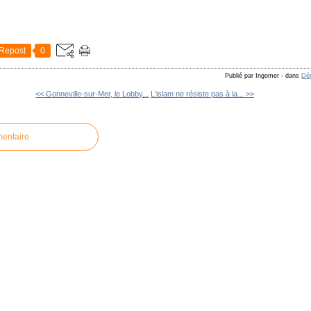
Repost
0
Publié par Ingomer
-
dans
Dém
<< Gonneville-sur-Mer, le Lobby...
L'islam ne résiste pas à la... >>
mentaire