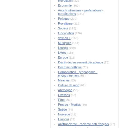
Révolution
(437)
Economie
(369)
Antichristianisme - profanations -
persécutions
(351)
Politique
(290)
Royalisme
(216)
Société
(185)
Occupation
(176)
Vatican II
(163)
Musiques
(161)
Liturgie
(159)
Livres
(155)
Europe
(111)
Déclin déclassement décadence
(75)
Doctrine politique
(71)
Collaboration - propagande -
endoctrinement
(68)
Miracles
(65)
Culture de mort
(61)
Allemagne
(55)
Citations
(52)
Films
(50)
Presse - Medias
(46)
Suède
(44)
Norvège
(42)
Humour
(33)
Antifrancisme - racisme anti-français
(27)