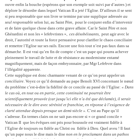
ouvre enfin la bouche (espérons que son exemple soit suivi par d’autres ) et
déplore le désordre dans lequel Vatican II a jeté l’Eglise. D’ailleurs il se sent
si peu responsable que son livre se termine par une supplique adressée
au
seul responsable
selon lui, au Saint Père, pour le conjurer enfin d’intervenir
et de faire quelque chose dans cette grave affaire. Car le Saint Père et non
Ghérardini et non les « lefebvristes »,
ces
désobéissants
, peut agir avec le
droit, l’autorité et toute la force persuasive pour clarifier le chaos conciliaire
et remettre l’Eglise sur ses rails. Encore une fois tout n’est pas faux dans sa
démarche. Il est vrai qu’en fin de compte c’est un pape qui pourra achever
pleinement le travail de lutte et de résistance au modernisme entamé
magnifiquement, mais de façon embryonnaire, par Mgr Lefebvre dans
l’illégalité apparente.
Cette supplique est donc charmante venant de ce qu’on peut appeler un
conciliaire
. Voyez ce qu’il demande au pape Benoît XVI concernant le nœud
du problème c’est-à-dire la fidélité de ce concile au passé de l’Eglise:
« Dans
le cas où, en tout ou en partie, cette continuité ne pourrait être
scientifiquement prouvée (car jusqu’ici elle n’a été que déclamée), il serait
nécessaire de le dire avec sérénité et franchise, en réponse à l’exigence de
clarté attendue depuis presque un demi-siècle ».
C’est au Pape qu’il
s’adresse. En termes clairs on ne sait pas encore si « ce grand concile »
Vatican II que les évêques ont pris pour boussole est vraiment fidèle à
l’Eglise de toujours ou fidèle au Christ ou fidèle à Dieu. Quel aveu ! Il faut
qu’un pape nous le dise mais le dise
non en le proclamant dans un pathos