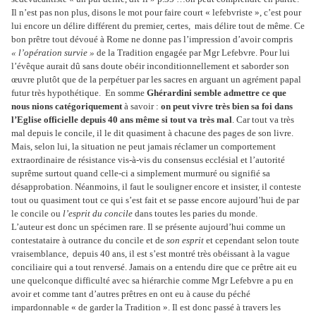
Il n’est pas non plus, disons le mot pour faire court « lefebvriste », c’est pour
lui encore un délire différent du premier, certes, mais délire tout de même. Ce
bon prêtre tout dévoué à Rome ne donne pas l’impression d’avoir compris
« l’opération survie »
de la Tradition engagée par Mgr Lefebvre. Pour lui
l’évêque aurait dû sans doute obéir inconditionnellement et saborder son
œuvre plutôt que de la perpétuer par les sacres en arguant un agrément papal
futur très hypothétique. En somme
Ghérardini semble admettre ce que
nous nions catégoriquement
à savoir :
on peut vivre très bien sa foi dans
l’Eglise officielle depuis 40 ans même si tout va très mal
. Car tout va très
mal depuis le concile, il le dit quasiment à chacune des pages de son livre.
Mais, selon lui, la situation ne peut jamais réclamer un comportement
extraordinaire de résistance vis-à-vis du consensus ecclésial et l’autorité
suprême surtout quand celle-ci a simplement murmuré ou signifié sa
désapprobation. Néanmoins, il faut le souligner encore et insister, il conteste
tout ou quasiment tout ce qui s’est fait et se passe encore aujourd’hui de par
le concile ou
l’esprit du concile
dans toutes les paries du monde.
L’auteur est donc un spécimen rare. Il se présente aujourd’hui comme un
contestataire à outrance du concile et de
son esprit
et cependant selon toute
vraisemblance, depuis 40 ans, il est s’est montré très obéissant à la vague
conciliaire qui a tout renversé. Jamais on a entendu dire que ce prêtre ait eu
une quelconque difficulté avec sa hiérarchie comme Mgr Lefebvre a pu en
avoir et comme tant d’autres prêtres en ont eu à cause du péché
impardonnable « de garder la Tradition ». Il est donc passé à travers les