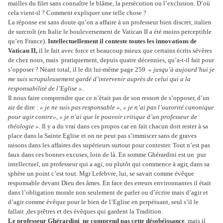
mailles du filet sans connaître le blâme, la persécution ou l’exclusion. D’où
cela vient-il ? Comment expliquer une telle chose ?
La réponse est sans doute qu’on a affaire à un professeur bien discret, italien
de surcroît (en Italie le bouleversement de Vatican II a été moins perceptible
qu’en France).
Intellectuellement il conteste toutes les innovations de
Vatican II,
il le fait avec force et beaucoup mieux que certains écrits sévères
de chez nous, mais pratiquement, depuis quatre décennies, qu’a-t-il fait pour
s’opposer ? Néant total, il le dit lui-même page 259
« jusqu’à aujourd’hui je
me suis scrupuleusement gardé d’intervenir auprès de celui qui a la
responsabilité de l’Eglise ».
Il nous faire comprendre que ce n’était pas de son ressort de s’opposer, d’un
air de dire :
« je ne suis pas responsable », « je n’ai pas l’autorité canonique
pour agir contre», « je n’ai que le pouvoir critique d’un professeur de
théologie ».
Il y a du vrai dans ces propos car en fait chacun doit rester à sa
place dans la Sainte Eglise et on ne peut pas s’immiscer sans de graves
raisons dans les affaires des supérieurs surtout pour contester. Tout n’est pas
faux dans ces bonnes excuses, loin de là. En somme Ghérardini est un pur
intellectuel, un professeur qui a agi, ou plutôt qui commence à agir, dans sa
sphère un point c’est tout. Mgr Lefebvre, lui, se savait comme évêque
responsable devant Dieu des âmes. En face des erreurs environnantes il était
dans l’obligation morale non seulement de parler ou d’écrire mais d’agir et
d’agir comme évêque pour le bien de l’Eglise en perpétuant, seul s’il le
fallait ,des prêtres et des évêques qui gardent la Tradition.
Le professeur Ghérardini ne comprend pas cette désobéissance
, mais il