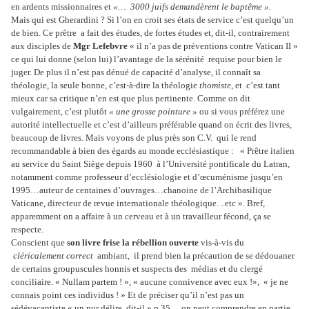
en ardents missionnaires et
«… 3000 juifs demandèrent le baptême ».
Mais qui est Gherardini ? Si l’on en croit ses états de service c’est quelqu’un
de bien. Ce prêtre a fait des études, de fortes études et, dit-il, contrairement
aux disciples de
Mgr Lefebvre
« il n’a pas de préventions contre Vatican II »
ce qui lui donne (selon lui) l’avantage de la sérénité requise pour bien le
juger. De plus il n’est pas dénué de capacité d’analyse, il connaît sa
théologie, la seule bonne, c’est-à-dire la théologie
thomiste
, et c’est tant
mieux car sa critique n’en est que plus pertinente. Comme on dit
vulgairement, c’est plutôt
« une grosse pointure »
ou si vous préférez une
autorité intellectuelle et c’est d’ailleurs préférable quand on écrit des livres,
beaucoup de livres. Mais voyons de plus près son C.V. qui le rend
recommandable à bien des égards au monde ecclésiastique : « Prêtre italien
au service du Saint Siège depuis 1960 à l’Université pontificale du Latran,
notamment comme professeur d’ecclésiologie et d’œcuménisme jusqu’en
1995…auteur de centaines d’ouvrages…chanoine de l’Archibasilique
Vaticane, directeur de revue internationale théologique. ..etc ». Bref,
apparemment on a affaire à un cerveau et à un travailleur fécond, ça se
respecte.
Conscient que
son livre frise la rébellion ouverte
vis-à-vis du
cléricalement correct
ambiant, il prend bien la précaution de se dédouaner
de certains groupuscules honnis et suspects des médias et du clergé
conciliaire. « Nullam partem ! », « aucune connivence avec eux !», « je ne
connais point ces individus ! » Et de préciser qu’il n’est pas un
sédévacantiste « un pur délire, dit-il » p.35 …on peut comprendre en partie.