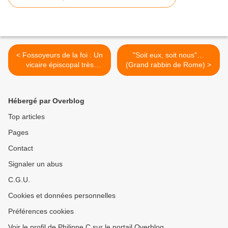
< Fossoyeurs de la foi : Un
"Soit eux, soit nous"…
vicaire épiscopal très
(Grand rabbin de Rome) >
relativiste à Strasbourg
Hébergé par Overblog
Top articles
Pages
Contact
Signaler un abus
C.G.U.
Cookies et données personnelles
Préférences cookies
Voir le profil de Philippe C sur le portail Overblog