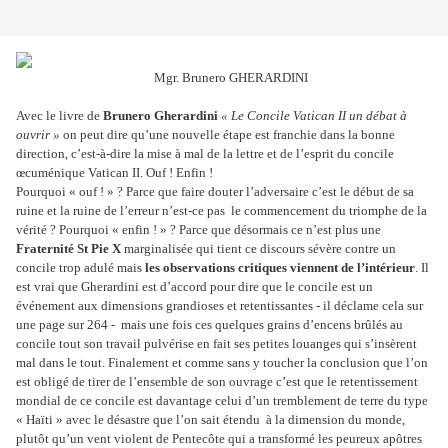
Mgr. Brunero GHERARDINI
Avec le livre de
Brunero Gherardini
« Le Concile Vatican II un débat à
ouvrir »
on peut dire qu’une nouvelle étape est franchie dans la bonne
direction, c’est-à-dire la mise à mal de la lettre et de l’esprit du concile
œcuménique Vatican II. Ouf ! Enfin !
Pourquoi « ouf ! » ? Parce que faire douter l’adversaire c’est le début de sa
ruine et la ruine de l’erreur n’est-ce pas le commencement du triomphe de la
vérité ? Pourquoi « enfin ! » ? Parce que désormais ce n’est plus une
Fraternité St Pie X
marginalisée qui tient ce discours sévère contre un
concile trop adulé mais
les observations critiques viennent de l’intérieur
. Il
est vrai que Gherardini est d’accord pour dire que le concile est un
événement aux dimensions grandioses et retentissantes - il déclame cela sur
une page sur 264 - mais une fois ces quelques grains d’encens brûlés au
concile tout son travail pulvérise en fait ses petites louanges qui s’insèrent
mal dans le tout. Finalement et comme sans y toucher la conclusion que l’on
est obligé de tirer de l’ensemble de son ouvrage c’est que le retentissement
mondial de ce concile est davantage celui d’un tremblement de terre du type
« Haïti » avec le désastre que l’on sait étendu à la dimension du monde,
plutôt qu’un vent violent de Pentecôte qui a transformé les peureux apôtres