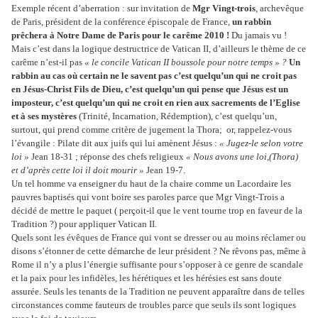
Exemple récent d’aberration : sur invitation de
Mgr Vingt-trois
, archevêque
de Paris, président de la conférence épiscopale de France,
un rabbin
prêchera à Notre Dame de Paris pour le carême 2010 !
Du jamais vu !
Mais c’est dans la logique destructrice de Vatican II, d’ailleurs le thème de ce
carême n’est-il pas
« le concile Vatican II boussole pour notre temps » ?
Un
rabbin au cas où certain ne le savent pas c’est quelqu’un qui ne croit pas
en Jésus-Christ Fils de Dieu, c’est quelqu’un qui pense que Jésus est un
imposteur, c’est quelqu’un qui ne croit en rien aux sacrements de l’Eglise
et à ses mystères
(Trinité, Incarnation, Rédemption), c’est quelqu’un,
surtout, qui prend comme critère de jugement la Thora; or, rappelez-vous
l’évangile : Pilate dit aux juifs qui lui amènent Jésus :
« Jugez-le selon votre
loi »
Jean 18-31 ; réponse des chefs religieux
« Nous avons une loi,(Thora)
et d’après cette loi il doit mourir »
Jean 19-7.
Un tel homme va enseigner du haut de la chaire comme un Lacordaire les
pauvres baptisés qui vont boire ses paroles parce que Mgr Vingt-Trois a
décidé de mettre le paquet ( perçoit-il que le vent tourne trop en faveur de la
Tradition ?) pour appliquer Vatican II.
Quels sont les évêques de France qui vont se dresser ou au moins réclamer ou
disons s’étonner de cette démarche de leur président ? Ne rêvons pas, même à
Rome il n’y a plus l’énergie suffisante pour s’opposer à ce genre de scandale
et la paix pour les infidèles, les hérétiques et les hérésies est sans doute
assurée. Seuls les tenants de la Tradition ne peuvent apparaître dans de telles
circonstances comme fauteurs de troubles parce que seuls ils sont logiques