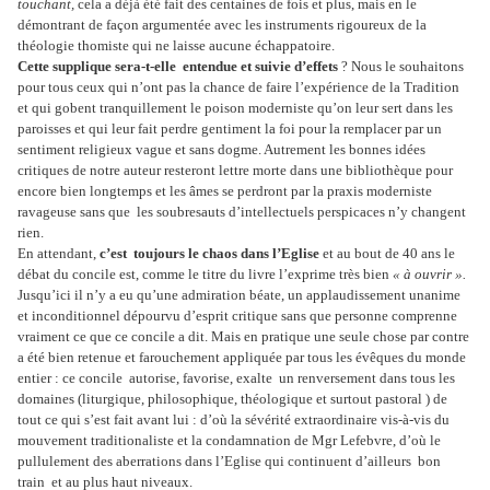
touchant,
cela a déjà été fait des centaines de fois et plus, mais en le
démontrant de façon argumentée avec les instruments rigoureux de la
théologie thomiste qui ne laisse aucune échappatoire.
Cette supplique sera-t-elle entendue et suivie d’effets
? Nous le souhaitons
pour tous ceux qui n’ont pas la chance de faire l’expérience de la Tradition
et qui gobent tranquillement le poison moderniste qu’on leur sert dans les
paroisses et qui leur fait perdre gentiment la foi pour la remplacer par un
sentiment religieux vague et sans dogme. Autrement les bonnes idées
critiques de notre auteur resteront lettre morte dans une bibliothèque pour
encore bien longtemps et les âmes se perdront par la praxis moderniste
ravageuse sans que les soubresauts d’intellectuels perspicaces n’y changent
rien.
En attendant,
c’est toujours le chaos dans l’Eglise
et au bout de 40 ans le
débat du concile est, comme le titre du livre l’exprime très bien
« à ouvrir ».
Jusqu’ici il n’y a eu qu’une admiration béate, un applaudissement unanime
et inconditionnel dépourvu d’esprit critique sans que personne comprenne
vraiment ce que ce concile a dit. Mais en pratique une seule chose par contre
a été bien retenue et farouchement appliquée par tous les évêques du monde
entier : ce concile autorise, favorise, exalte un renversement dans tous les
domaines (liturgique, philosophique, théologique et surtout pastoral ) de
tout ce qui s’est fait avant lui : d’où la sévérité extraordinaire vis-à-vis du
mouvement traditionaliste et la condamnation de Mgr Lefebvre, d’où le
pullulement des aberrations dans l’Eglise qui continuent d’ailleurs bon
train et au plus haut niveaux.