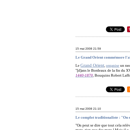
15 mai 2008
21:59
Le Grand Orient commémore l'abo
Grand Orient
Le
,
organise
un ras
"[d]ans le Bordeaux de la fin du XV
1440-1870
, Bouquins Robert Laffo
15 mai 2008
21:10
Le complot traditionaliste : "On 
"On peut se dire que tout cela relè
mots, rien que des mots ! Mais il y 