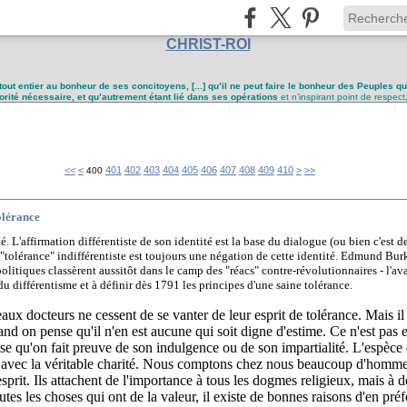
CHRIST-ROI
tout entier au bonheur de ses concitoyens, [...] qu’il ne peut faire le bonheur des Peuples q
utorité nécessaire, et qu’autrement étant lié dans ses opérations
et n’inspirant point de respect
420
430
440
<<
<
401
402
403
404
405
406
407
408
409
410
>
>>
400
olérance
é. L'affirmation différentiste de son identité est la base du dialogue (ou bien c'est de
"tolérance" indifférentiste est toujours une négation de cette identité. Edmund Burk
olitiques classèrent aussitôt dans le camp des "réacs" contre-révolutionnaires - l'ava
du différentisme et à définir dès 1791 les principes d'une saine tolérance.
ux docteurs ne cessent de se vanter de leur esprit de tolérance. Mais il
uand on pense qu'il n'en est aucune qui soit digne d'estime. Ce n'est pas
se qu'on fait preuve de son indulgence ou de son impartialité. L'espèce 
oir avec la véritable charité. Nous comptons chez nous beaucoup d'homme
esprit. Ils attachent de l'importance à tous les dogmes religieux, mais à 
s les choses qui ont de la valeur, il existe de bonnes raisons d'en préfér