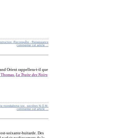
nstruction -Reconquête - Renaissance
commenter cet article
…
nd Orient rappellera-t-il que
 Thomas
,
La Traite des Noirs
ie mondialisme soc. secrètes N.O.M.
commenter cet article
…
ost-soixante-huitarde. Des
l parlait pudiquement de la