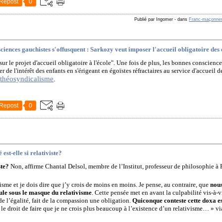
Repost
0
Publié par Ingomer
-
dans
Franc-maçonner
ences gauchistes s'offusquent : Sarkozy veut imposer l'accueil obligatoire des e
sur le projet d'accueil obligatoire à l'école". Une fois de plus, les bonnes conscien
er de l'intérêt des enfants en s'érigeant en égoïstes réfractaires au service d'accueil 
théosyndicalisme
u
.
Repost
0
 est-elle si relativiste?
ste?
Non, affirme Chantal Delsol, membre de l’Institut, professeur de philosophie à 
 :
visme et je dois dire que j’y crois de moins en moins. Je pense, au contraire, que
nou
mule sous le masque du relativisme
. Cette pensée met en avant la culpabilité vis-à-
de l’égalité, fait de la compassion une obligation.
Quiconque conteste cette doxa est
le droit de faire que je ne crois plus beaucoup à l’existence d’un relativisme… » vi