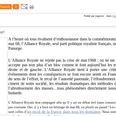
Repost
0
Publié par Ingomer
-
dans
Dém
age!
A l’heure où tous rivalisent d’enthousiasme dans la commémorat
mai 68, l’Alliance Royale, seul parti politique royaliste français,
Panurge.
L’Alliance Royale ne rejette pas la crise de mai 1968 ; on ne nie p
accepte pas non plus d’un bloc comme le font aujourd’hui les 
droite et de gauche. L’Alliance Royale tient à porter une criti
évènements dont les conséquences se font encore sentir en Franc
du sens de l’effort, le recul de l’autorité parentale, l’effondrement
ciment de notre société, les résultats dramatiques des méthodes 
l’abrutissement des masses…tous phénomènes directement issus 
huitarde.
L’Alliance Royale fera campagne afin qu’il y ait un débat réel (sans censure 
pas coutume. Oui, il y a bien un héritage de mai 68, ou plutôt un passif ! Les
un recul de la France dans tous les domaines
sont celles d’
. Nous sero