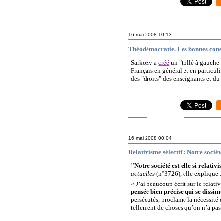
16 mai 2008
10:13
Théodémocratie. Les bonnes consci
Sarkozy a
créé
un "tollé à gauche 
Français en général et en particuli
des "droits" des enseignants et d
16 mai 2008
00:04
Relativisme sélectif : Notre société
"Notre société est-elle si relativi
actuelles
(n°3726), elle explique
« J’ai beaucoup écrit sur le relati
pensée bien précise qui se dissi
persécutés, proclame la nécessité 
tellement de choses qu’on n’a pas 