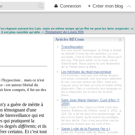
Connexion
+
Créer mon blog
u’en régnant suivant les Lois
,
mais en même temps qu’un Roi ne peut les faire respecter
, et
Testament de Louis XVI
,
il est plus nuisible qu’utile
. » (
)
Articles RÉCents
Transfiguration
Sur une haute montagne, le Christ a révélé
sa divinité à trois de ses apôtres. La voix
qui parle, c'est le Père disant de Jésus qu'il
est son "Fils bien-aimé" et la nuée est le
Saint-Esprit. Nous avons là une illustration
de la Trinité dans la Bible....
Les hérésies du rituel maçonnique
Les hommes, unis par une même langue,
ont voulu construire une tour pour atteindre
 l'hypocrisie... mais ce n'est
le ciel, non par amour de Dieu, mais par
e - cet auteur libéral du
orgueil, pour se faire un nom et éviter d’être
dispersés. Dieu a confondu leur langage et
it bien compris, il fut un des
les a dispersés sur la face de la terre.
Dans...
Saint Jean-Marie Vianney, Curé d'Ars (†
 n'y a guère de mérite à
1859)
Saint Curé d'Ars, dans Le Petit Livre des
 en témoignant d'une
Saints, Éditions du Chêne, tome 2, 2011, p.
119. On a dit de plus d'un personnage, de
de bienveillance qui est
plu s d'un Saint, qu'ils furent les prodiges
s qui pratiquent la
de leur siècle. Ceci n'est peut-être vrai de
personne autant que du curé d'Ars...
des degrés
différents
; et ils
Sainte Lydie de la Pourpre (Ier s.)
er certains. Et c'est tout
Lydie de Thyatire (ville de Mysie, actuelle