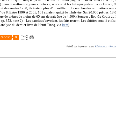
 peinent à attirer de jeunes prêtres », ici ce sont les faits qui parlent : « en France, 
but des années 1950, ils étaient plus d’un millier… Le nombre des ordinations se sta
7 ou 8. Entre 1996 et 2005, 161 auraient quitté le ministère. Sur 20.000 prêtres, 13
bre de prêtres de moins de 65 ans devrait être de 4.500. (Sources :
Ifop
-
La Croix
du 
(p. 353, note 2). - Les paroles s’envolent, les faits restent. Les chiffres sont là et ils
, analyse du dernier livre de Henri Tincq, via
Item
).
Repost
0
Publié par Ingomer
-
dans
Résistance - Reco