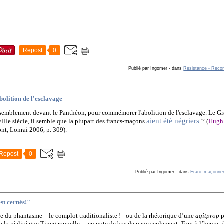
Repost
0
Publié par Ingomer
-
dans
Résistance - Reco
lition de l'esclavage
semblement devant le Panthéon, pour commémorer l'abolition de l'esclavage. Le Gra
aient été négriers
IIIe siècle, il semble que la plupart des francs-maçons
"? (
Hugh
nt, Lonrai 2006, p. 309).
Repost
0
Publié par Ingomer
-
dans
Franc-maçonner
est cernés!"
ve du phantasme – le complot traditionaliste ! - ou de la rhétorique d’une
agitprop
p
a la réalité que
Tincq
rappelle… en note de bas de page seulement. Tout à l’heure, i