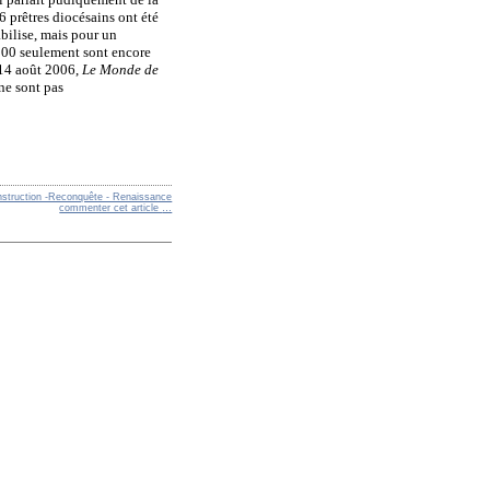
96 prêtres diocésains ont été
bilise, mais pour un
.000 seulement sont encore
14 août 2006,
Le Monde de
 ne sont pas
nstruction -Reconquête - Renaissance
commenter cet article
…