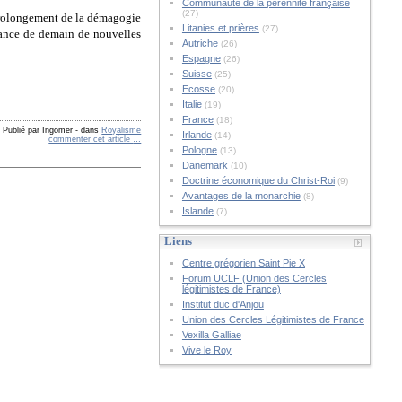
Communauté de la pérennité française
(27)
 prolongement de la démagogie
Litanies et prières
(27)
France de demain de nouvelles
Autriche
(26)
Espagne
(26)
Suisse
(25)
Ecosse
(20)
Italie
(19)
France
(18)
Publié par Ingomer
-
dans
Royalisme
Irlande
(14)
commenter cet article
…
Pologne
(13)
Danemark
(10)
Doctrine économique du Christ-Roi
(9)
Avantages de la monarchie
(8)
Islande
(7)
Liens
Centre grégorien Saint Pie X
Forum UCLF (Union des Cercles
légitimistes de France)
Institut duc d'Anjou
Union des Cercles Légitimistes de France
Vexilla Galliae
Vive le Roy