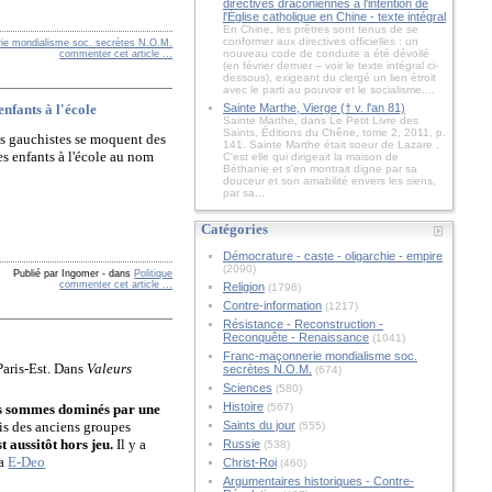
directives draconiennes à l'intention de
l'Église catholique en Chine - texte intégral
En Chine, les prêtres sont tenus de se
conformer aux directives officielles : un
ie mondialisme soc. secrètes N.O.M.
nouveau code de conduite a été dévoilé
commenter cet article
…
(en février dernier – voir le texte intégral ci-
dessous), exigeant du clergé un lien étroit
avec le parti au pouvoir et le socialisme....
nfants à l'école
Sainte Marthe, Vierge († v. l'an 81)
Sainte Marthe, dans Le Petit Livre des
Saints, Éditions du Chêne, tome 2, 2011, p.
ces gauchistes se moquent des
141. Sainte Marthe était soeur de Lazare .
des enfants à l'école au nom
C'est elle qui dirigeait la maison de
Béthanie et s'en montrait digne par sa
douceur et son amabilité envers les siens,
par sa...
Catégories
Démocrature - caste - oligarchie - empire
(2090)
Publié par Ingomer
-
dans
Politique
commenter cet article
…
Religion
(1796)
Contre-information
(1217)
Résistance - Reconstruction -
Reconquête - Renaissance
(1041)
Franc-maçonnerie mondialisme soc.
Paris-Est. Dans
Valeurs
secrètes N.O.M.
(674)
Sciences
(580)
Histoire
(567)
s sommes dominés par une
Saints du jour
vis des anciens groupes
(555)
 aussitôt hors jeu.
Il y a
Russie
(538)
a
E-Deo
Christ-Roi
(460)
Argumentaires historiques - Contre-