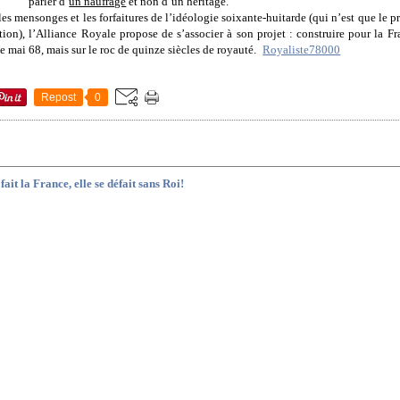
parler d’
un naufrage
et non d’un héritage.
les mensonges et les forfaitures de l’idéologie soixante-huitarde (qui n’est que le
tion), l’Alliance Royale propose de s’associer à son projet : construire pour la 
de mai 68, mais sur le roc de quinze siècles de royauté.
Royaliste78000
Repost
0
fait la France, elle se défait sans Roi!