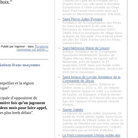
Turquie) ou Lydie de la Pourpre (Ier s.)
choix."
D'après Saint Luc, elle serait la première
Européenne à s'être convertie au Christ.
Saint Paul l'aurait rencontrée alors qu'il
arrivait en Macédoine orientale. Elle était...
Saint Pierre-Julien Eymard
Fondateur de la Congrégation des Pères
du Saint-Sacrement et de celle des
Servantes du Saint-Sacrement (1811-
1868). Fils d'un boutiquier de village dans
la région de Grenoble, il fut d'abord prêtre
séculier. En 1839, il entre chez les Pères
maristes dont...
Publié par Ingomer
-
dans
Royalisme
Saint Alphonse-Marie de Liguori
commenter cet article
…
Évêque, fondateur de la “Congregatio
Sanctissimi Redemptoris” Docteur de
l'Église Alfonso Maria de Liguori naît à
Marianella, près de Naples, le 27
ociations franc-maçonnes
septembre 1696, dans une famille noble.
Après de fort brillantes études, docteur en
droit civil et canonique...
Saint Ignace de Loyola, fondateur de la
Compagnie de Jésus
tpellier et la région
Le Petit Livre des Saints, Éditions du
ique".
Chêne, tome 1, 2011, p. 85. Un militaire
Saint Ignace naquit en 1491 a u château
de Loyola, en Espagne. Il était le dernier
icipale d’opposition de
de douze enfants, et il donna dès son bas
âge des marques d'une grande vivacité
remière fois qu’un jugement
d'esprit....
 deux mois pour faire appel,
Sainte Juliette
 plus brefs délais".
Le martyre de sainte Julitte (anonyme, 2e
moitié du XVIIe siècle), église Saint-Cyr-et-
Sainte-Julitte de Villejuif Julitte de Tarse ou
Juliette de Césarée est une riche veuve de
Césarée (aujourd'hui Kayseri en Turquie),
dépouillée par un homme d'affaires...
Le Parti communiste chinois publie des