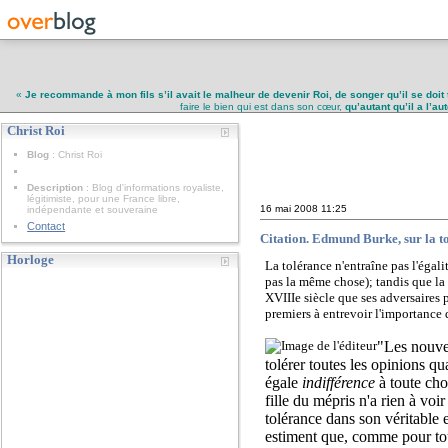
«
Je recommande à mon fils s’il avait le malheur de devenir Roi, de songer qu’il se doit 
faire le bien qui est dans son cœur,
qu’autant qu’il a l’a
Christ Roi
Christ Roi
Blog
: Christ Roi
Description
: Blog d'informations royaliste,
légitimiste, pour une France libre,
16 mai 2008
11:25
indépendante et souveraine
Contact
Citation. Edmund Burke, sur la t
Horloge
La tolérance n'entraîne pas l'égalit
pas la même chose); tandis que la 
XVIIIe siècle que ses adversaires p
premiers à entrevoir l'importance 
"Les nouvea
tolérer toutes les opinions q
égale
indifférence
à toute cho
fille du mépris n'a rien à v
tolérance dans son véritable 
estiment que, comme pour toute