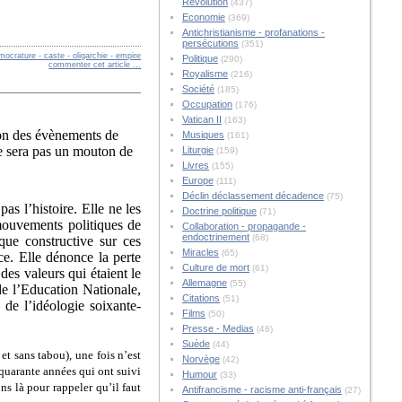
Révolution
(437)
Economie
(369)
Antichristianisme - profanations -
persécutions
(351)
ocrature - caste - oligarchie - empire
Politique
(290)
commenter cet article
…
Royalisme
(216)
Société
(185)
Occupation
(176)
Vatican II
(163)
ion des évènements de
Musiques
(161)
 ne sera pas un mouton de
Liturgie
(159)
Livres
(155)
Europe
(111)
Déclin déclassement décadence
(75)
as l’histoire. Elle ne les
Doctrine politique
(71)
mouvements politiques de
Collaboration - propagande -
endoctrinement
(68)
que constructive sur ces
Miracles
(65)
e. Elle dénonce la perte
Culture de mort
(61)
 des valeurs qui étaient le
Allemagne
(55)
de l’Education Nationale,
Citations
(51)
de l’idéologie soixante-
Films
(50)
Presse - Medias
(46)
Suède
(44)
et sans tabou), une fois n’est
Norvège
(42)
 quarante années qui ont suivi
Humour
(33)
ns là pour rappeler qu’il faut
Antifrancisme - racisme anti-français
(27)