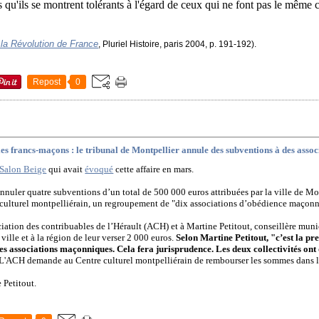
s qu'ils se montrent tolérants à l'égard de ceux qui ne font pas le même 
 la Révolution de France
, Pluriel Histoire, paris 2004, p. 191-192).
Repost
0
les francs-maçons : le tribunal de Montpellier annule des subventions à des ass
Salon Beige
qui avait
évoqué
cette affaire en mars.
annuler quatre subventions d’un total de 500 000 euros attribuées par la ville de Mon
ulturel montpelliérain, un regroupement de "dix associations d’obédience maçonn
ciation des contribuables de l’Hérault (ACH) et à Martine Petitout, conseillère mun
ville et à la région de leur verser 2 000 euros.
Selon Martine Petitout, "c’est la p
des associations maçonniques. Cela fera jurisprudence. Les deux collectivités ont
L'ACH demande au Centre culturel montpelliérain de rembourser les sommes dans les
 Petitout.