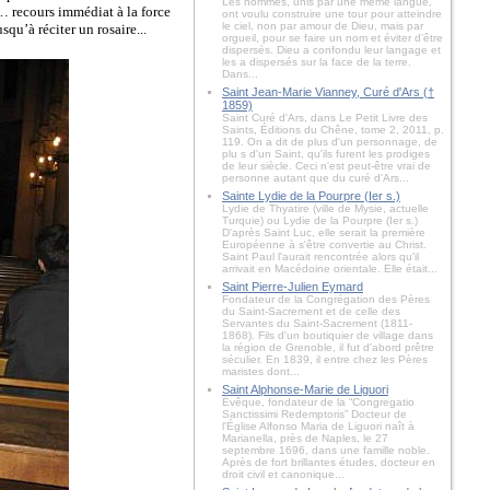
Les hommes, unis par une même langue,
s… recours immédiat à la force
ont voulu construire une tour pour atteindre
le ciel, non par amour de Dieu, mais par
squ’à réciter un rosaire...
orgueil, pour se faire un nom et éviter d’être
dispersés. Dieu a confondu leur langage et
les a dispersés sur la face de la terre.
Dans...
Saint Jean-Marie Vianney, Curé d'Ars (†
1859)
Saint Curé d'Ars, dans Le Petit Livre des
Saints, Éditions du Chêne, tome 2, 2011, p.
119. On a dit de plus d'un personnage, de
plu s d'un Saint, qu'ils furent les prodiges
de leur siècle. Ceci n'est peut-être vrai de
personne autant que du curé d'Ars...
Sainte Lydie de la Pourpre (Ier s.)
Lydie de Thyatire (ville de Mysie, actuelle
Turquie) ou Lydie de la Pourpre (Ier s.)
D'après Saint Luc, elle serait la première
Européenne à s'être convertie au Christ.
Saint Paul l'aurait rencontrée alors qu'il
arrivait en Macédoine orientale. Elle était...
Saint Pierre-Julien Eymard
Fondateur de la Congrégation des Pères
du Saint-Sacrement et de celle des
Servantes du Saint-Sacrement (1811-
1868). Fils d'un boutiquier de village dans
la région de Grenoble, il fut d'abord prêtre
séculier. En 1839, il entre chez les Pères
maristes dont...
Saint Alphonse-Marie de Liguori
Évêque, fondateur de la “Congregatio
Sanctissimi Redemptoris” Docteur de
l'Église Alfonso Maria de Liguori naît à
Marianella, près de Naples, le 27
septembre 1696, dans une famille noble.
Après de fort brillantes études, docteur en
droit civil et canonique...