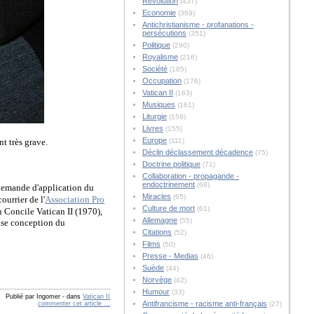
Révolution
(437)
Economie
(369)
Antichristianisme - profanations -
persécutions
(351)
Politique
(290)
Royalisme
(216)
Société
(185)
Occupation
(176)
Vatican II
(163)
Musiques
(161)
Liturgie
(159)
Livres
(155)
Europe
nt très grave.
(111)
Déclin déclassement décadence
(75)
Doctrine politique
(71)
Collaboration - propagande -
endoctrinement
(68)
a demande d'application du
Miracles
(65)
ourrier de l'
Association Pro
Culture de mort
(61)
u Concile Vatican II (1970),
Allemagne
(55)
euse conception du
Citations
(52)
Films
(50)
Presse - Medias
(46)
Suède
(44)
Norvège
(42)
Humour
(33)
Publié par Ingomer
-
dans
Vatican II
Antifrancisme - racisme anti-français
commenter cet article
…
(27)