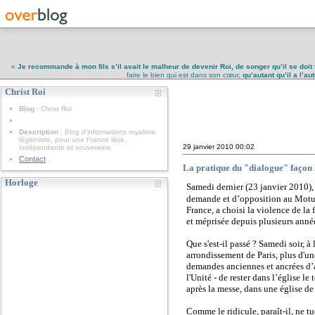
«
Je recommande à mon fils s’il avait le malheur de devenir Roi, de songer qu’il se doit 
faire le bien qui est dans son cœur,
qu’autant qu’il a l’a
Christ Roi
Christ Roi
Blog
: Christ Roi
Description
: Blog d'informations royaliste,
légitimiste, pour une France libre,
29 janvier 2010
00:02
indépendante et souveraine
Contact
La pratique du "dialogue" façon
Horloge
Samedi dernier (23 janvier 2010),
demande et d’opposition au Motu
France, a choisi la violence de l
et méprisée depuis plusieurs année
Que s'est-il passé ? Samedi soir, 
arrondissement de Paris, plus d'un
demandes anciennes et ancrées d’ap
l'Unité - de rester dans l’église l
après la messe, dans une église de
Comme le ridicule, paraît-il, ne tu