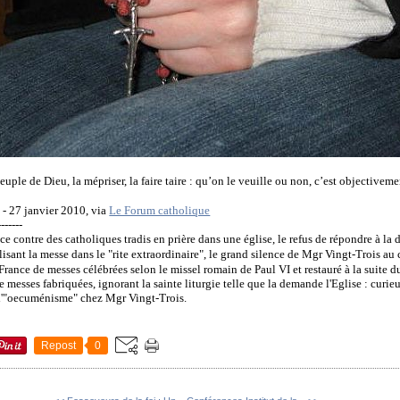
ple de Dieu, la mépriser, la faire taire : qu’on le veuille ou non, c’est objectiveme
 - 27 janvier 2010, via
Le Forum catholique
-------
ce contre des catholiques tradis en prière dans une église, le refus de répondre à l
isant la messe dans le "rite extraordinaire", le grand silence de Mgr Vingt-Trois au c
France de messes célébrées selon le missel romain de Paul VI et restauré à la suite d
de messes fabriquées, ignorant la sainte liturgie telle que la demande l'Eglise : curi
e l'"oecuménisme" chez Mgr Vingt-Trois.
Repost
0