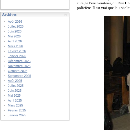
curé, le Père Géniteau, du Père C
policière. Il est vrai que la « vio
Archives
Août 2026
Juillet 2026
Juin 2026
Mai 2026
Avril 2026
Mars 2026
Février 2026
Janvier 2026
Décembre 2025
Novembre 2025
Octobre 2025
Septembre 2025
Août 2025
Juillet 2025
Juin 2025
Mai 2025
Avril 2025
Mars 2025
Février 2025
Janvier 2025