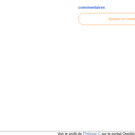
commentaires
Ajouter un com
Philippe C
Voir le profil de
sur le portail Overbl