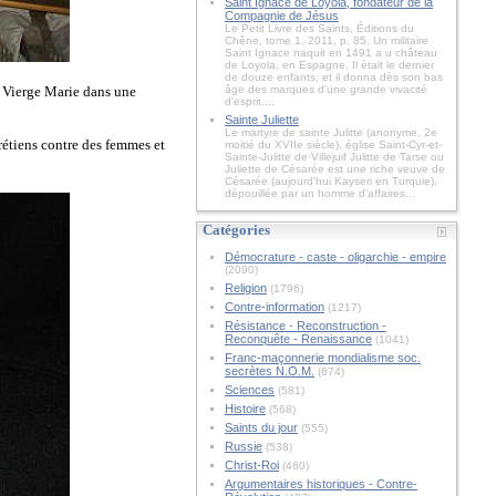
Saint Ignace de Loyola, fondateur de la
Compagnie de Jésus
Le Petit Livre des Saints, Éditions du
Chêne, tome 1, 2011, p. 85. Un militaire
Saint Ignace naquit en 1491 a u château
de Loyola, en Espagne. Il était le dernier
de douze enfants, et il donna dès son bas
 Vierge Marie dans une
âge des marques d'une grande vivacité
d'esprit....
Sainte Juliette
Le martyre de sainte Julitte (anonyme, 2e
hrétiens contre des femmes et
moitié du XVIIe siècle), église Saint-Cyr-et-
Sainte-Julitte de Villejuif Julitte de Tarse ou
Juliette de Césarée est une riche veuve de
Césarée (aujourd'hui Kayseri en Turquie),
dépouillée par un homme d'affaires...
Catégories
Démocrature - caste - oligarchie - empire
(2090)
Religion
(1796)
Contre-information
(1217)
Résistance - Reconstruction -
Reconquête - Renaissance
(1041)
Franc-maçonnerie mondialisme soc.
secrètes N.O.M.
(674)
Sciences
(581)
Histoire
(568)
Saints du jour
(555)
Russie
(538)
Christ-Roi
(460)
Argumentaires historiques - Contre-