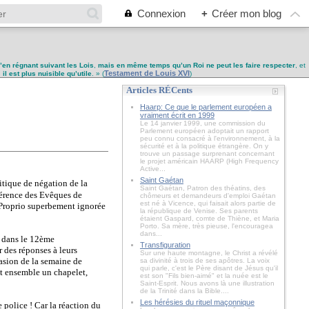
Connexion
+
Créer mon blog
u’en régnant suivant les Lois
,
mais en même temps qu’un Roi ne peut les faire respecter
, et
Testament de Louis XVI
,
il est plus nuisible qu’utile
. » (
)
Articles RÉCents
Haarp: Ce que le parlement européen a
vraiment écrit en 1999
Le 14 janvier 1999, une commission du
Parlement européen adoptait un rapport
peu connu consacré à l'environnement, à la
sécurité et à la politique étrangère. On y
trouve un passage surprenant concernant
le projet américain HAARP (High Frequency
Active...
Saint Gaétan
itique de négation de la
Saint Gaétan, Patron des théatins, des
nférence des Evêques de
chômeurs et demandeurs d'emploi Gaétan
est né à Vicence, qui faisait alors partie de
 Proprio superbement ignorée
la république de Venise. Ses parents
étaient Gaspard, comte de Thiène, et Maria
Porto. Sa mère, très pieuse, l'encouragea
dans...
n dans le 12ème
Transfiguration
r des réponses à leurs
Sur une haute montagne, le Christ a révélé
casion de la semaine de
sa divinité à trois de ses apôtres. La voix
qui parle, c'est le Père disant de Jésus qu'il
ent ensemble un chapelet,
est son "Fils bien-aimé" et la nuée est le
Saint-Esprit. Nous avons là une illustration
de la Trinité dans la Bible....
Les hérésies du rituel maçonnique
e police ! Car la réaction du