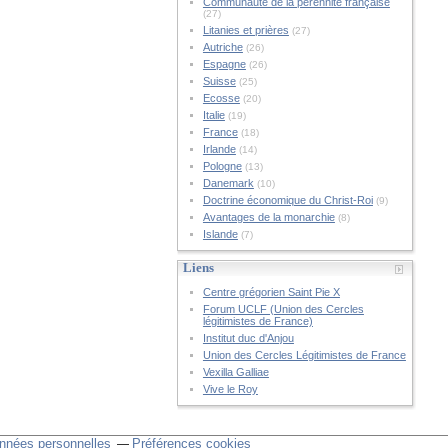
Communauté de la pérennité française
(27)
Litanies et prières
(27)
Autriche
(26)
Espagne
(26)
Suisse
(25)
Ecosse
(20)
Italie
(19)
France
(18)
Irlande
(14)
Pologne
(13)
Danemark
(10)
Doctrine économique du Christ-Roi
(9)
Avantages de la monarchie
(8)
Islande
(7)
Liens
Centre grégorien Saint Pie X
Forum UCLF (Union des Cercles
légitimistes de France)
Institut duc d'Anjou
Union des Cercles Légitimistes de France
Vexilla Galliae
Vive le Roy
nnées personnelles
Préférences cookies