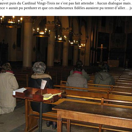
hauvet puis du Cardinal Vingt-Trois ne s’est pas fait attendre : Aucun dialogue mai
lence » aurait pu perdurer et que ces malheureux fidèles auraient pu tenter d’aller… ju