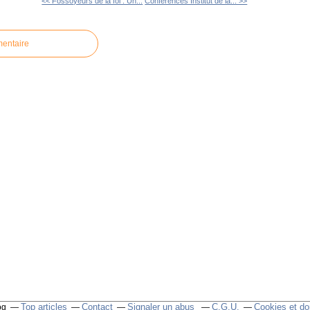
<< Fossoyeurs de la foi : Un...
Conférences Institut de la... >>
mentaire
Top articles
Contact
Signaler un abus
C.G.U.
Cookies et do
og