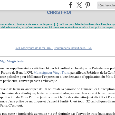
CHRIST-ROI
tout entier au bonheur de ses concitoyens, [...] qu’il ne peut faire le bonheur des Peuples q
utorité nécessaire, et qu’autrement étant lié dans ses opérations
et n’inspirant point de respect
<< Fossoyeurs de la foi : Un...
Conférences Institut de la... >>
 Mgr Vingt-Trois
 un pas supplémentaire a été franchi par le Cardinal archevêque de Paris dans sa pol
 Proprio de Benoît XVI.
Monseigneur Vingt-Trois
, par ailleurs Président de la Co
a force policière pour bâillonner l’expression d’une demande d’application du Motu
s par le curé, couvert par son archevêque.
à l’issue de la messe anticipée de 18 heures de la paroisse de l'Immaculée Conceptio
e trentaine de catholiques, faute de pouvoir dialoguer avec leur curé et faute d’avoi
plication du Motu Proprio (voir la note à la fin de cette lettre) ont décidé - à l'oc
e temps d'une prière de supplique et d'appel à l'unité. C’est tout : 32 catholiques dis
 Paris. C’est tout.
e pas, cette « intolérable agression » a été réprimée par l’envoi de trois équipages d