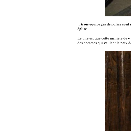
...
trois équipages de police sont 
église.
Le pire est que cette manière de «
des hommes qui veulent la paix da