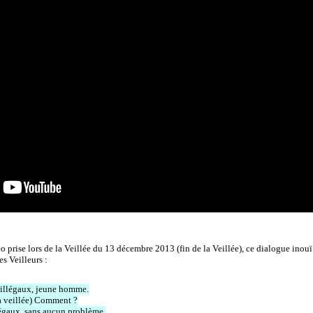
o prise lors de la Veillée du 13 décembre 2013 (fin de la Veillée), ce dialogue inou
es Veilleurs :
 illégaux, jeune homme.
la veillée) Comment ?
llégaux, sans aucun problème.