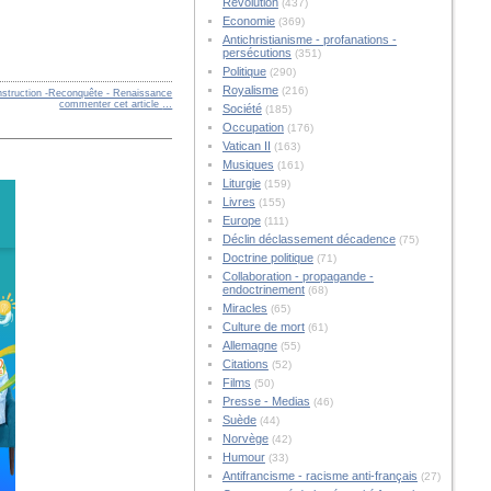
Révolution
(437)
Economie
(369)
Antichristianisme - profanations -
persécutions
(351)
Politique
(290)
Royalisme
(216)
nstruction -Reconquête - Renaissance
commenter cet article
…
Société
(185)
Occupation
(176)
Vatican II
(163)
Musiques
(161)
Liturgie
(159)
Livres
(155)
Europe
(111)
Déclin déclassement décadence
(75)
Doctrine politique
(71)
Collaboration - propagande -
endoctrinement
(68)
Miracles
(65)
Culture de mort
(61)
Allemagne
(55)
Citations
(52)
Films
(50)
Presse - Medias
(46)
Suède
(44)
Norvège
(42)
Humour
(33)
Antifrancisme - racisme anti-français
(27)