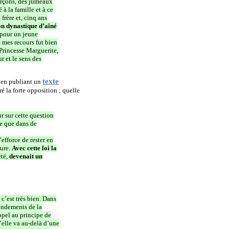
arçons, des jumeaux
à la famille et à ce
rère et, cinq ans
on dynastique d’aîné
 pour un jeune
 mes recours fut bien
Princesse Marguerite,
r et le sens des
texte
e en publiant un
 la forte opposition ; quelle
r sur cette question
ce que dans de
efforce de rester en
ture.
Avec cette loi la
été,
devenait un
 c’est très bien. Dans
fondements de la
ppel au principe de
’elle va au-delà d’une