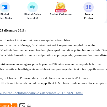
 23 décembre 2013 :
e : il mène à tout surtout pour ceux qui en vivent bien
s un carton : chômage, fiscalité et insécurité se pressent au pied du sapin
ladimir Poutine : un exercice de style auquel devrait se prêter les vrais chefs d'éta
 de la désinformation : entre manipulation et propagande, ça ose tout les journaliste
extrêmement avantageux pour le peuple d'Ukraine sauvent le pays de la faillite.
es invertis et les dirigeants sensibles à leur propagande : tant mieux, qu'ils restent
çoit Elisabeth Puissant, directrice de l'antenne moscovite d'Ubifrance
s Chrétiens à travers le monde et rappellent le Sol Invictus de nos ancêtres européen
.tv/Journal-hebdomadaire-23-decembre-2013_v691.html
Repost
0