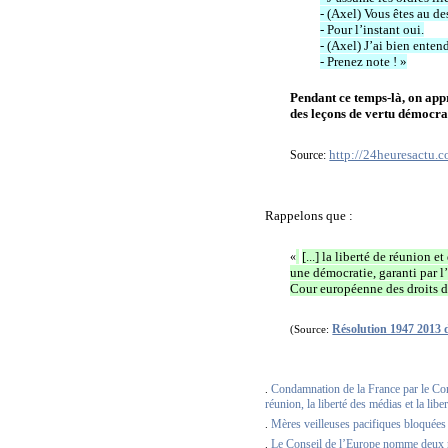
- (Axel) Vous êtes au des
- Pour l’instant oui.
- (Axel) J’ai bien enten
- Prenez note ! »
Pendant ce temps-là, on app
des leçons de vertu démocra
http://24heuresactu.c
Source:
Rappelons que :
[...] la liberté de réunion e
«
une démocratie, garanti par 
Cour européenne des droits d
Résolution 1947 2013 
(Source:
Condamnation de la France par le Cons
.
réunion, la liberté des médias et la li
Mères veilleuses pacifiques bloquées
.
Le Conseil de l’Europe nomme deux ra
.