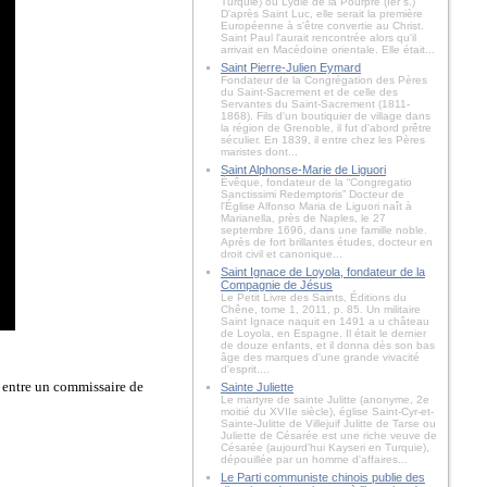
Turquie) ou Lydie de la Pourpre (Ier s.)
D'après Saint Luc, elle serait la première
Européenne à s'être convertie au Christ.
Saint Paul l'aurait rencontrée alors qu'il
arrivait en Macédoine orientale. Elle était...
Saint Pierre-Julien Eymard
Fondateur de la Congrégation des Pères
du Saint-Sacrement et de celle des
Servantes du Saint-Sacrement (1811-
1868). Fils d'un boutiquier de village dans
la région de Grenoble, il fut d'abord prêtre
séculier. En 1839, il entre chez les Pères
maristes dont...
Saint Alphonse-Marie de Liguori
Évêque, fondateur de la “Congregatio
Sanctissimi Redemptoris” Docteur de
l'Église Alfonso Maria de Liguori naît à
Marianella, près de Naples, le 27
septembre 1696, dans une famille noble.
Après de fort brillantes études, docteur en
droit civil et canonique...
Saint Ignace de Loyola, fondateur de la
Compagnie de Jésus
Le Petit Livre des Saints, Éditions du
Chêne, tome 1, 2011, p. 85. Un militaire
Saint Ignace naquit en 1491 a u château
de Loyola, en Espagne. Il était le dernier
de douze enfants, et il donna dès son bas
âge des marques d'une grande vivacité
d'esprit....
ï entre un commissaire de
Sainte Juliette
Le martyre de sainte Julitte (anonyme, 2e
moitié du XVIIe siècle), église Saint-Cyr-et-
Sainte-Julitte de Villejuif Julitte de Tarse ou
Juliette de Césarée est une riche veuve de
Césarée (aujourd'hui Kayseri en Turquie),
dépouillée par un homme d'affaires...
Le Parti communiste chinois publie des