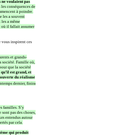
 ne voulaient pas
s les conséquences de
ommencent à poindre.
e les a souvent
t les a même
 où il fallait assumer
 vous inspirent ces
arents et grands-
a société. Famille où,
pour que la société
qu’il est grand, et
écouverte du réalisme
ntemps dernier, finira
s familles. S’y
e sont pas des choses,
ours entendus autour
rtés par cela.
stème qui produit