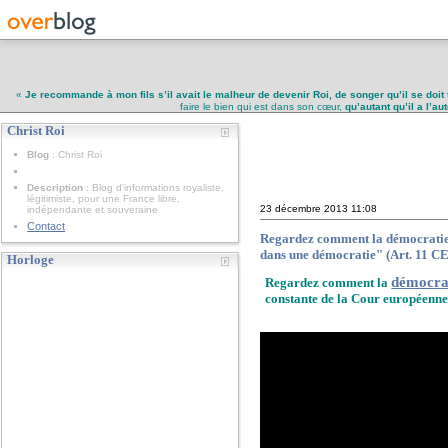
«
Je recommande à mon fils s’il avait le malheur de devenir Roi, de songer qu’il se doit 
faire le bien qui est dans son cœur,
qu’autant qu’il a l’a
Christ Roi
Christ Roi
Blog
: Christ Roi
Description
: Blog d'informations royaliste,
légitimiste, pour une France libre,
23 décembre 2013
11:08
indépendante et souveraine
Contact
Regardez comment la démocratie dit
dans une démocratie" (Art. 11 
Horloge
démocrat
Regardez comment la
constante de la Cour européenne