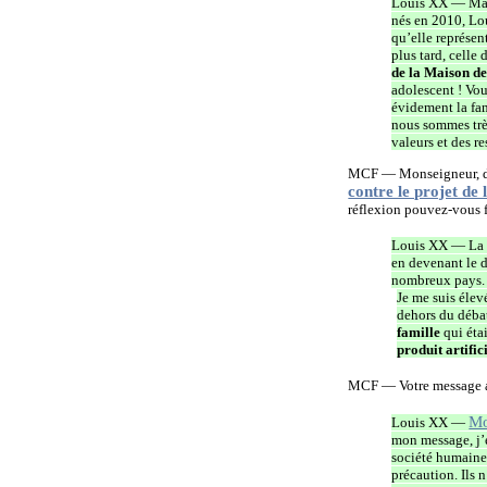
Louis XX — Mari
nés en 2010, Lou
qu’elle représen
plus tard, celle
de la Maison de
adolescent ! Vou
évidement la fam
nous sommes très
valeurs et des r
MCF — Monseigneur, dès 
contre le projet de 
réflexion pouvez-vous f
Louis XX — La pr
en devenant le d
nombreux pays. Qu
Je me suis élev
dehors du débat
famille
qui étai
produit artific
MCF — Votre message a 
Mo
Louis XX —
mon message, j’e
société humaine.
précaution. Ils 