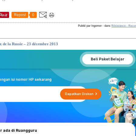
Repost
0
Publié par Ingomer
-
dans
Résistance - Reco
 de la Russie – 23 décembre 2013