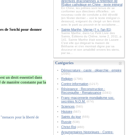
directives draconiennes à l'intention de
l'Église catholique en Chine - texte intégral
En Chine, les prêtres sont tenus de se
conformer aux directives officielles : un
nouveau code de conduite a été dévoilé
(en février dernier – voir le texte intégral ci-
dessous), exigeant du clergé un lien étroit
avec le parti au pouvoir et le socialisme....
ues de Sotchi pour donner
Sainte Marthe, Vierge († v. l'an 81)
Sainte Marthe, dans Le Petit Livre des
Saints, Éditions du Chêne, tome 2, 2011, p.
141. Sainte Marthe était soeur de Lazare .
C'est elle qui dirigeait la maison de
Béthanie et s'en montrait digne par sa
douceur et son amabilité envers les siens,
par sa...
Catégories
Démocrature - caste - oligarchie - empire
(2090)
, est un droit essentiel dans
Religion
(1796)
é de manière constante par la
Contre-information
(1217)
Résistance - Reconstruction -
Reconquête - Renaissance
(1041)
Franc-maçonnerie mondialisme soc.
secrètes N.O.M.
(674)
Sciences
(580)
Histoire
(567)
Saints du jour
(555)
 "menaces pour la liberté de
Russie
(538)
Christ-Roi
(460)
Argumentaires historiques - Contre-