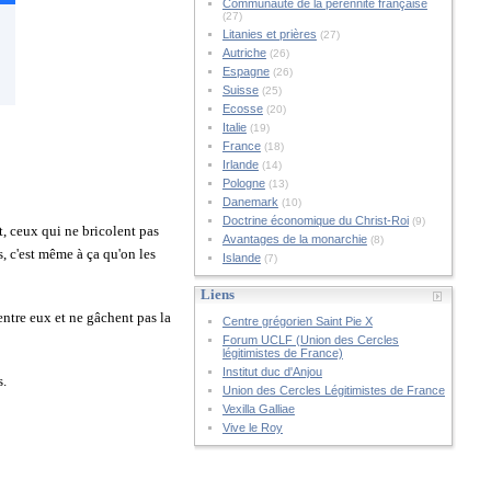
Communauté de la pérennité française
(27)
Litanies et prières
(27)
Autriche
(26)
Espagne
(26)
Suisse
(25)
Ecosse
(20)
Italie
(19)
France
(18)
Irlande
(14)
Pologne
(13)
Danemark
(10)
Doctrine économique du Christ-Roi
(9)
t, ceux qui ne bricolent pas
Avantages de la monarchie
(8)
s, c'est même à ça qu'on les
Islande
(7)
Liens
 entre eux et ne gâchent pas la
Centre grégorien Saint Pie X
Forum UCLF (Union des Cercles
légitimistes de France)
Institut duc d'Anjou
s.
Union des Cercles Légitimistes de France
Vexilla Galliae
Vive le Roy