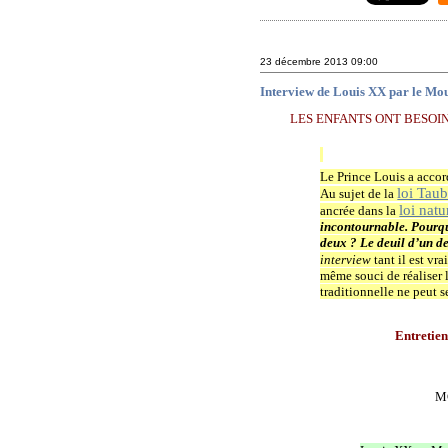
23 décembre 2013
09:00
Interview de Louis XX par le Mo
LES ENFANTS ONT BESOIN
Le Prince Louis a acc
loi Taub
Au sujet de la
loi natu
ancrée dans la
incontournable. Pourqu
deux ? Le deuil d’un de
interview
tant il est vr
même souci de réaliser 
traditionnelle ne peut s
Entretie
MC