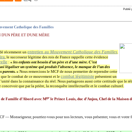
Publié
uvement Catholique des Familles
 D'UN PÈRE ET D'UNE M
ÈRE
entretien au
Mouvement Catholique des Familles
ordé récemment un
.
ira
, le successeur légitime des rois de France rappelle cette évidence
relle
:
«
les enfants ont besoin d’un père et d’une mère. C’est
oi légaliser un système qui produit l’absence, le manque de l’un des
s parents.
»
Nous remercions le MCF de nous permettre de reprendre cette
combat légitimiste
ai que le combat de ce mouvement et le
présentent un
l’unité dans la connaissance du réel. Nous partageons aussi cette certitude que le r
e concevoir que par la prière, la reconquête intellectuelle et le combat culturel.
gr
n de Famille d’Abord avec M
le Prince Louis, duc d’Anjou, Chef de la Maison 
F — Monseigneur, pourriez-vous pour nos lecteurs, vous présenter, vous et votre f