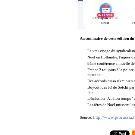
Au sommaire de cette édition du
Le vrai visage du syndicalism
Noël en Hollandie, Pâques dan
9ème conférence annuelle de V
France 2 toujours à la pointe
reconnait
Des accords russo-ukrainien 
Boycott des JO de Sotchi par l
fête.
L'émission "A bâton rompu" re
Les fêtes de Noël unissent le
http://www.prorussia
Source: