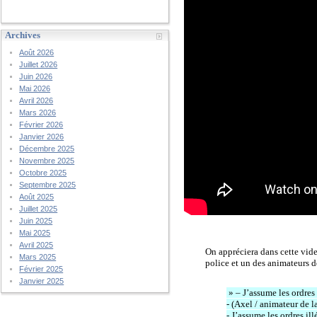
Archives
Août 2026
Juillet 2026
Juin 2026
Mai 2026
Avril 2026
Mars 2026
Février 2026
Janvier 2026
Décembre 2025
Novembre 2025
Octobre 2025
Septembre 2025
Août 2025
Juillet 2025
Juin 2025
Mai 2025
Avril 2025
On appréciera dans cette vide
Mars 2025
police et un des animateurs d
Février 2025
Janvier 2025
» – J’assume les ordres
- (Axel / animateur de 
- J’assume les ordres i