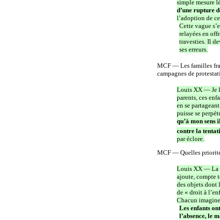
simple mesure lé
d’une rupture d
l’adoption de ce
Cette vague s’e
relayées en off
travesties. Il 
ses erreurs.
MCF — Les familles fran
campagnes de protestat
Louis XX — Je le
parents, ces enf
en se partageant
puisse se perpét
qu’à mon sens i
contre la tenta
par éclore.
MCF — Quelles priorités
Louis XX — La pr
ajoute, compte t
des objets dont 
de « droit à l’e
Chacun imagine c
Les enfants on
l’absence, le 