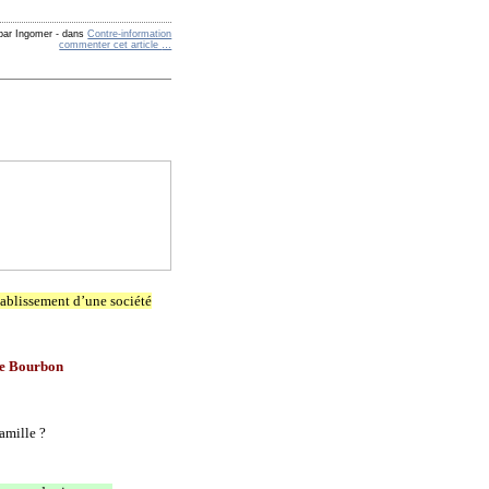
 par Ingomer
-
dans
Contre-information
commenter cet article
…
établissement d’une société
de Bourbon
amille ?