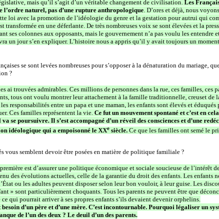
gislative, mais qu’il s’agit d’un véritable changement de civilisation.
Les Français
e l’ordre naturel, pas d’une rupture anthropologique
. D’ores et déjà, nous voyon
tte loi avec la promotion de l’idéologie du genre et la gestation pour autrui qui c
st transformée en une déferlante. De très nombreuses voix se sont élevées et la press
rant ses colonnes aux opposants, mais le gouvernement n’a pas voulu les entendre e
devra un jour s’en expliquer. L’histoire nous a appris qu’il y avait toujours un moment
çaises se sont levées nombreuses pour s’opposer à la dénaturation du mariage, que
ion ?
s ai trouvées admirables. Ces millions de personnes dans la rue, ces familles, ces p
ants, tous ont voulu montrer leur attachement à la famille traditionnelle, creuset de l
 les responsabilités entre un papa et une maman, les enfants sont élevés et éduqués 
uer. Ces familles représentent la vie.
Ce fut un mouvement spontané et c’est en cela 
l va se poursuivre. Il s’est accompagné d’un réveil des consciences et d’une red
e
tion idéologique qui a empoisonné le XX
siècle.
Ce que les familles ont semé le pri
 vous semblent devoir être posées en matière de politique familiale ?
emière est d’assurer une politique économique et sociale soucieuse de l’intérêt de
enu des évolutions actuelles, celle de la garantie du droit des enfants. Les enfants n
l’État ou les adultes peuvent disposer selon leur bon vouloir, à leur guise. Les disc
nfant » sont particulièrement choquants. Tous les parents ne peuvent être que déconce
e qui pourrait arriver à ses propres enfants s’ils devaient devenir orphelins.
t besoin d’un père et d’une mère. C’est incontournable. Pourquoi légaliser un sy
manque de l’un des deux ? Le deuil d’un des parents.