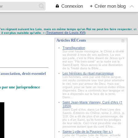
Connexion
+
Créer mon blog
u’en régnant suivant les Lois
,
mais en même temps qu’un Roi ne peut les faire respecter
, et
Testament de Louis XVI
,
il est plus nuisible qu’utile
. » (
)
Articles RÉCents
Transfiguration
Sur une haute montagne, le Christ a révélé
sa divinité à trois de ses apôtres. La voix
qui parle, c'est le Père disant de Jésus qu'il
est son "Fils bien-aimé" et la nuée est le
Saint-Esprit. Nous avons là une illustration
de la Trinité dans la Bible....
association, droit essentiel
Les hérésies du rituel maçonnique
Les hommes, unis par une même langue,
ont voulu construire une tour pour atteindre
le ciel, non par amour de Dieu, mais par
us par une jurisprudence
orgueil, pour se faire un nom et éviter d’être
dispersés. Dieu a confondu leur langage et
les a dispersés sur la face de la terre.
Dans...
Saint Jean-Marie Vianney, Curé d'Ars (†
1859)
Saint Curé d'Ars, dans Le Petit Livre des
Saints, Éditions du Chêne, tome 2, 2011, p.
119. On a dit de plus d'un personnage, de
plu s d'un Saint, qu'ils furent les prodiges
de leur siècle. Ceci n'est peut-être vrai de
personne autant que du curé d'Ars...
Sainte Lydie de la Pourpre (Ier s.)
Lydie de Thyatire (ville de Mysie, actuelle