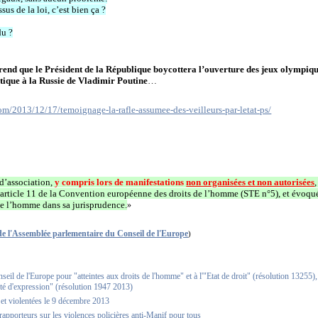
sus de la loi, c’est bien ça ?
du ?
rend que le Président de la République boycottera l’ouverture des jeux olympiq
tique à la Russie de Vladimir Poutine
…
om/2013/12/17/temoignage-la-rafle-assumee-des-veilleurs-par-letat-ps/
t d’association,
y compris lors de manifestations
non organisées et non autorisées
l’article 11 de la Convention européenne des droits de l’homme (STE n°5), et évoqu
e l’homme dans sa jurisprudence.
»
de l'Assemblée parlementaire du Conseil de l'Europe
)
eil de l'Europe pour "atteintes aux droits de l'homme" et à l'"Etat de droit" (résolution 13255),
berté d'expression" (résolution 1947 2013)
 et violentées le 9 décembre 2013
pporteurs sur les violences policières anti-Manif pour tous