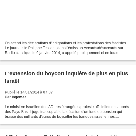
On attend les déclarations d'indignations et les protestations des fascistes.
Le journaliste Philippe Tesson , dans l'émission Accords/désaccords sur
Radio classique le 9 janvier 2014, a appelé publiquement et en toute
impunité à tuer Dieudonné. Sur le...
L'extension du boycott inquiète de plus en plus
Israël
Publié le 14/01/2014 à 07:37
Par
Ingomer
Le ministère israélien des Affaires étrangères proteste officiellement auprès
des Pays-Bas. Il juge inacceptable la décision d'un fond de pension qui
brasse des milliards d'euros de boycotter les banques israéliennes.
L'extension de ce mouvement qui rejette...