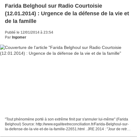
Farida Belghoul sur Radio Courtoisie
(12.01.2014) : Urgence de la défense de la vie et
de la famille
Publié le 12/01/2014 à 23:54
Par
Ingomer
"Tout phénomène porté à son extrême finit par s'annuler lui-même" (Farida
Belghoul) Source: http://www.egaliteetreconciliation.fr/Farida-Belghoul-sur-
la-defense-de-la-vie-et-de-la-famille-22651.html . JRE 2014 : "Jour de retrait
de l'école 2014", Farida...