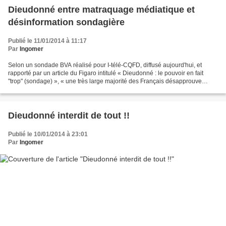
Dieudonné entre matraquage médiatique et
désinformation sondagière
Publié le 11/01/2014 à 11:17
Par
Ingomer
Selon un sondade BVA réalisé pour I-télé-CQFD, diffusé aujourd'hui, et
rapporté par un article du Figaro intitulé « Dieudonné : le pouvoir en fait
"trop" (sondage) », « une très large majorité des Français désapprouve
Dieudonné » , «mais estime que le...
Dieudonné interdit de tout !!
Publié le 10/01/2014 à 23:01
Par
Ingomer