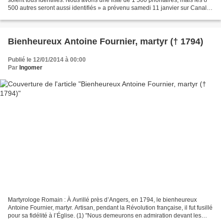
soient tous identifiés. Nous avons une liste de 1 500 prioritaires, mais les 8
500 autres seront aussi identifiés » a prévenu samedi 11 janvier sur Canal +
Jonathan-Simon Sellem,...
Bienheureux Antoine Fournier, martyr († 1794)
Publié le 12/01/2014 à 00:00
Par
Ingomer
Martyrologe Romain : À Avrillé près d’Angers, en 1794, le bienheureux
Antoine Fournier, martyr. Artisan, pendant la Révolution française, il fut fusillé
pour sa fidélité à l’Église. (1) "Nous demeurons en admiration devant les