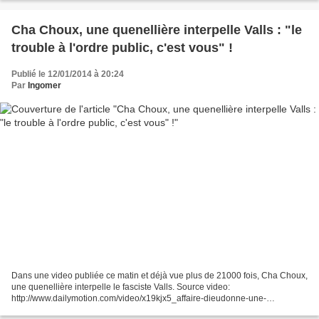
Cha Choux, une quenellière interpelle Valls : "le
trouble à l'ordre public, c'est vous" !
Publié le 12/01/2014 à 20:24
Par
Ingomer
Dans une video publiée ce matin et déjà vue plus de 21000 fois, Cha Choux,
une quenellière interpelle le fasciste Valls. Source video:
http://www.dailymotion.com/video/x19kjx5_affaire-dieudonne-une-
quenelliste-interpelle-valls_news « Bonjour je suis Cha...