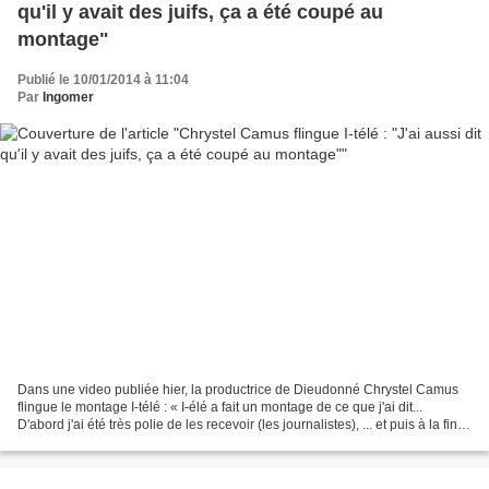
qu'il y avait des juifs, ça a été coupé au
montage"
Publié le 10/01/2014 à 11:04
Par
Ingomer
Dans une video publiée hier, la productrice de Dieudonné Chrystel Camus
flingue le montage I-télé : « I-élé a fait un montage de ce que j'ai dit...
D'abord j'ai été très polie de les recevoir (les journalistes), ... et puis à la fin,
la journaliste, je...