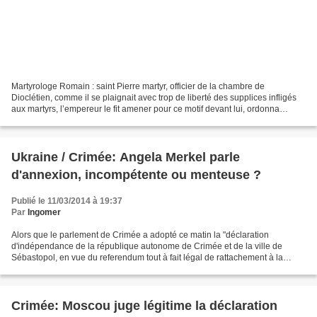
Martyrologe Romain : saint Pierre martyr, officier de la chambre de
Dioclétien, comme il se plaignait avec trop de liberté des supplices infligés
aux martyrs, l’empereur le fit amener pour ce motif devant lui, ordonna
d’abord de le suspendre, de le déchirer...
Ukraine / Crimée: Angela Merkel parle
d'annexion, incompétente ou menteuse ?
Publié le 11/03/2014 à 19:37
Par
Ingomer
Alors que le parlement de Crimée a adopté ce matin la "déclaration
d'indépendance de la république autonome de Crimée et de la ville de
Sébastopol, en vue du referendum tout à fait légal de rattachement à la
Russie dimanche 16 mars prochain, Angela Merkel...
Crimée: Moscou juge légitime la déclaration