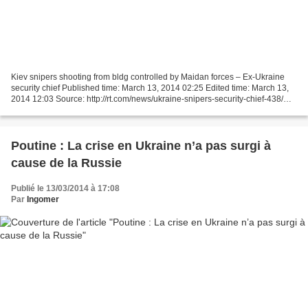
Kiev snipers shooting from bldg controlled by Maidan forces – Ex-Ukraine
security chief Published time: March 13, 2014 02:25 Edited time: March 13,
2014 12:03 Source: http://rt.com/news/ukraine-snipers-security-chief-438/
Traduction Christ-Roi Les snipers...
Poutine : La crise en Ukraine n’a pas surgi à
cause de la Russie
Publié le 13/03/2014 à 17:08
Par
Ingomer