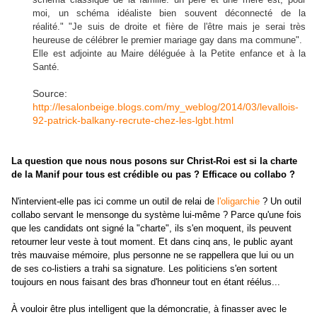
moi, un schéma idéaliste bien souvent déconnecté de la
réalité." "Je suis de droite et fière de l'être mais je serai très
heureuse de célébrer le premier mariage gay dans ma commune".
Elle est adjointe au Maire déléguée à la Petite enfance et à la
Santé.
Source:
http://lesalonbeige.blogs.com/my_weblog/2014/03/levallois-
92-patrick-balkany-recrute-chez-les-lgbt.html
La question que nous nous posons sur Christ-Roi est si la charte
de la Manif pour tous est crédible ou pas ? Efficace ou collabo ?
N'intervient-elle pas ici comme un outil de relai de
l'oligarchie
? Un outil
collabo servant le mensonge du système lui-même ? Parce qu'une fois
que les candidats ont signé la "charte", ils s'en moquent, ils peuvent
retourner leur veste à tout moment. Et dans cinq ans, le public ayant
très mauvaise mémoire, plus personne ne se rappellera que lui ou un
de ses co-listiers a trahi sa signature. Les politiciens s'en sortent
toujours en nous faisant des bras d'honneur tout en étant réélus...
À vouloir être plus intelligent que la démoncratie, à finasser avec le