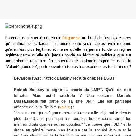
Pourquoi continuer à entretenir
l'oligarchie
au bord de l'asphyxie alors
qu'il suffirait de la laisser s'effondrer toute seule, après avoir reconnu
qu'elle n'est plus légitime, et même qu'elle n'a jamais fondé un régime
légitime parce qu'elle n'a jamais fondé sa légitimité politique que sur
une chimère totalitaire (la souveraineté nationale exprimée dans la
"Volonté générale", porte ouverte à toutes les expériences totalitaires) ?
Levallois (92) : Patrick Balkany recrute chez les LGBT
Patrick Balkany a signé la charte de LMPT. Qu'il en soit
félicité. Mais est-il crédible ?
Une certaine
Danièle
Dussaussois
fait partie de sa liste UMP. Elle est partisane
affichée de la loi Taubira (
voir ici
) :
"Je suis une "jeune" grand-mère hétérosexuelle et je milite depuis
plus de 10 ans pour que les couples homosexuels aient les
mêmes droits que les autres couples." "Je trouve que l'UMP et la
droite en général reste bien frileuse car la société évolue et le
schéma classique de la famille: un père et une mère est, pour