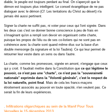
diable, le peuple est toujours perdant au final. On s'aperçoit que le
démon est toujours plus intelligent. Le conseil évangélique de ne pas
dialoguer avec le démon (
Cf
. Les tentations du Christ au désert) n'a
jamais été aussi pertinent.
Signer la charte ne suffit pas, ni voter pour ceux qui l'ont signée. Dans
les deux cas c'est se donner bonne conscience à peu de frais en
s'imaginant qu'on a rempli son devoir en organisant cette charte,
puisque les propos de l'élu ou de ses co-listiers qui ne sont pas en
cohérence avec la charte sont quand même élus sur la base d'un
double mensonge (la signature et la loi Taubira). Ce qui leur permet de
retourner leur veste dans un sens ou dans l'autre.
La charte, comme les promesses, signée en amont, n'engage que ceux
qui y croit.
Il faudrait mettre dans la Constitution que
ce qui légitime le
pouvoir, ce n'est pas une "charte", ce n'est pas la "souveraineté
nationale" exprimée dans la "Volonté générale", c'est le respect de
la loi naturelle, point final
. Mais de cela les francs-maçons
étroitement associés au pouvoir en toute opacité, n'en veulent pas. Ce
serait la fin de leurs expériences.
Infiltrations oligarchiques au sein de la Manif Pour Tous
.
Versailles le 15 décembre 2013