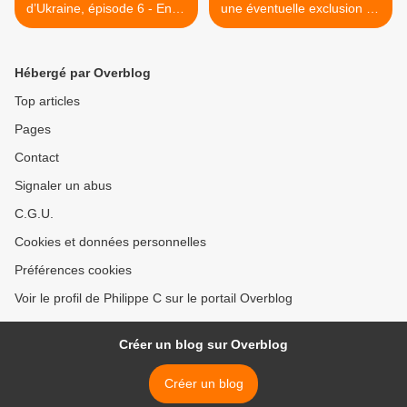
d’Ukraine, épisode 6 - Entre
une éventuelle exclusion de
anarchie et insécurité, les
la Russie >
gagnants et les perdants
(Xavier Moreau)
Hébergé par Overblog
Top articles
Pages
Contact
Signaler un abus
C.G.U.
Cookies et données personnelles
Préférences cookies
Voir le profil de Philippe C sur le portail Overblog
Créer un blog sur Overblog
Créer un blog