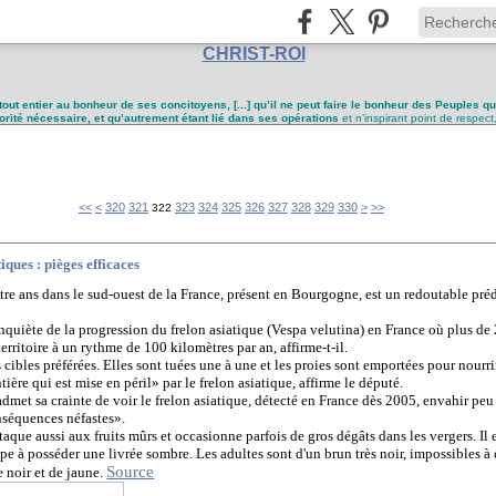
CHRIST-ROI
tout entier au bonheur de ses concitoyens, [...] qu’il ne peut faire le bonheur des Peuples q
utorité nécessaire, et qu’autrement étant lié dans ses opérations
et n’inspirant point de respect
300
310
340
350
360
370
380
390
400
<<
<
320
321
323
324
325
326
327
328
329
330
>
>>
322
iques : pièges efficaces
atre ans dans le sud-ouest de la France, présent en Bourgogne, est un redoutable préda
quiète de la progression du frelon asiatique (Vespa velutina) en France où plus de
territoire à un rythme de 100 kilomètres par an, affirme-t-il.
cibles préférées. Elles sont tuées une à une et les proies sont emportées pour nourrir 
ière qui est mise en péril» par le frelon asiatique, affirme le député.
admet sa crainte de voir le frelon asiatique, détecté en France dès 2005, envahir peu 
nséquences néfastes».
ttaque aussi aux fruits mûrs et occasionne parfois de gros dégâts dans les vergers. Il es
pe à posséder une livrée sombre. Les adultes sont d'un brun très noir, impossibles à
Source
 noir et de jaune.