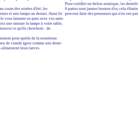
Pour certifier un frelon asiatique, les derni
au cours des soirées d'été, les
6 pattes sont jaunes bouton d'or, cela élimi
eries et une lampe au dessus. Ainsi ils
peuvent faire des personnes qui n'en ont pas
ils vous laissent en paix avec vos amis
igniez une minute la lampe à votre table,
 trouver ce qu'ils cherchent : de
iennent pour quérir de la nourriture.
 peu de viande (gros comme une demi-
s alimentent leurs larves.