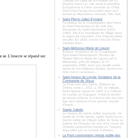
Turquie) ou Lydie de la Pourpre (Ier s.)
D'après Saint Luc, elle serait la première
Européenne à s'être convertie au Christ.
Saint Paul l'aurait rencontrée alors qu'il
arrivait en Macédoine orientale. Elle était...
Saint Pierre-Julien Eymard
Fondateur de la Congrégation des Pères
du Saint-Sacrement et de celle des
Servantes du Saint-Sacrement (1811-
1868). Fils d'un boutiquier de village dans
la région de Grenoble, il fut d'abord prêtre
séculier. En 1839, il entre chez les Pères
maristes dont...
Saint Alphonse-Marie de Liguori
Évêque, fondateur de la “Congregatio
Sanctissimi Redemptoris” Docteur de
L'insecte se répand sur
l'Église Alfonso Maria de Liguori naît à
Marianella, près de Naples, le 27
septembre 1696, dans une famille noble.
Après de fort brillantes études, docteur en
droit civil et canonique...
Saint Ignace de Loyola, fondateur de la
Compagnie de Jésus
Le Petit Livre des Saints, Éditions du
Chêne, tome 1, 2011, p. 85. Un militaire
Saint Ignace naquit en 1491 a u château
de Loyola, en Espagne. Il était le dernier
de douze enfants, et il donna dès son bas
âge des marques d'une grande vivacité
d'esprit....
Sainte Juliette
Le martyre de sainte Julitte (anonyme, 2e
moitié du XVIIe siècle), église Saint-Cyr-et-
Sainte-Julitte de Villejuif Julitte de Tarse ou
Juliette de Césarée est une riche veuve de
Césarée (aujourd'hui Kayseri en Turquie),
dépouillée par un homme d'affaires...
Le Parti communiste chinois publie des