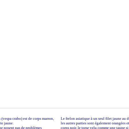
(vespa crabo) est de corps marron,
Le frelon asiatique à un seul filet jaune au 
te jaune.
les autres parties sont également orangées e
 ne posent pas de problèmes
corps noir, le torse velu comme une taupe si