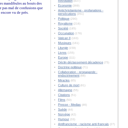
Révolution
(437)
ères mandibules au bouts des
Economie
(369)
ne pas mal de confusions que
Antichristianisme - profanations -
 encore vu de près.
persécutions
(351)
Politique
(290)
Royalisme
(216)
Société
(185)
Occupation
(176)
Vatican II
(163)
Musiques
(161)
Liturgie
(159)
Livres
(155)
Europe
(111)
Déclin déclassement décadence
(75)
Doctrine politique
(71)
Collaboration - propagande -
endoctrinement
(68)
Miracles
(65)
Culture de mort
(61)
Allemagne
(55)
Citations
(51)
Films
(50)
Presse - Medias
(46)
Suède
(44)
Norvège
(42)
Humour
(33)
Antifrancisme - racisme anti-français
(27)