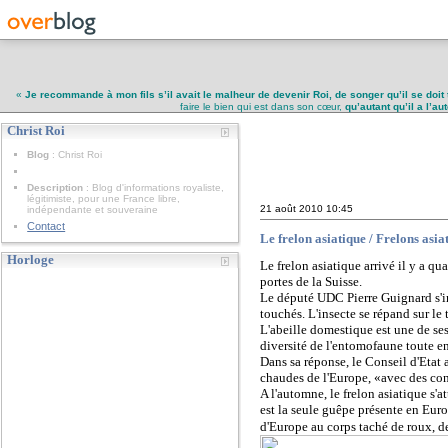
«
Je recommande à mon fils s’il avait le malheur de devenir Roi, de songer qu’il se doit 
faire le bien qui est dans son cœur,
qu’autant qu’il a l’a
Christ Roi
Christ Roi
Blog
: Christ Roi
Description
: Blog d'informations royaliste,
légitimiste, pour une France libre,
21 août 2010
10:45
indépendante et souveraine
Contact
Le frelon asiatique / Frelons asiat
Horloge
Le frelon asiatique arrivé il y a qu
portes de la Suisse.
Le député UDC Pierre Guignard s'in
touchés. L'insecte se répand sur le 
L'abeille domestique est une de ses 
diversité de l'entomofaune toute ent
Dans sa réponse, le Conseil d'Etat 
chaudes de l'Europe, «avec des co
A l'automne, le frelon asiatique s'a
est la seule guêpe présente en Euro
d'Europe au corps taché de roux, de