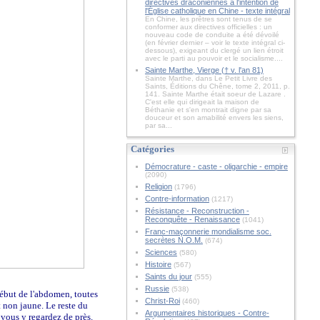
directives draconiennes à l'intention de
l'Église catholique en Chine - texte intégral
En Chine, les prêtres sont tenus de se
conformer aux directives officielles : un
nouveau code de conduite a été dévoilé
(en février dernier – voir le texte intégral ci-
dessous), exigeant du clergé un lien étroit
avec le parti au pouvoir et le socialisme....
Sainte Marthe, Vierge († v. l'an 81)
Sainte Marthe, dans Le Petit Livre des
Saints, Éditions du Chêne, tome 2, 2011, p.
141. Sainte Marthe était soeur de Lazare .
C'est elle qui dirigeait la maison de
Béthanie et s'en montrait digne par sa
douceur et son amabilité envers les siens,
par sa...
Catégories
Démocrature - caste - oligarchie - empire
(2090)
Religion
(1796)
Contre-information
(1217)
Résistance - Reconstruction -
Reconquête - Renaissance
(1041)
Franc-maçonnerie mondialisme soc.
secrètes N.O.M.
(674)
Sciences
(580)
Histoire
(567)
Saints du jour
(555)
Russie
(538)
début de l'abdomen, toutes
Christ-Roi
(460)
t non jaune. Le reste du
Argumentaires historiques - Contre-
 vous y regardez de près.