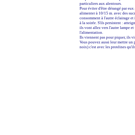
particuliers aux alentours.
Pour éviter d'être dérangé par eux 
alimenter à 10/15 m. avec des sucr
consomment à l'autre éclairage et 
à la soirée. S'ils persistent : atte
ils vont allez vers l'autre lampe et
l'alimentation.
Ils viennent pas pour piquer, ils v
Vous pouvez aussi leur mettre un
noix) c'est avec les protéines qu'il