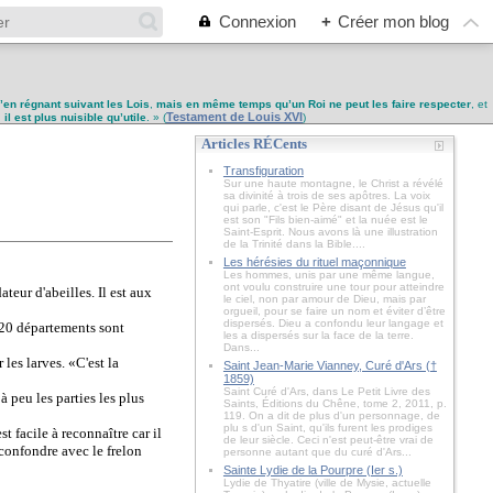
Connexion
+
Créer mon blog
u’en régnant suivant les Lois
,
mais en même temps qu’un Roi ne peut les faire respecter
, et
Testament de Louis XVI
,
il est plus nuisible qu’utile
. » (
)
Articles RÉCents
Transfiguration
Sur une haute montagne, le Christ a révélé
sa divinité à trois de ses apôtres. La voix
qui parle, c'est le Père disant de Jésus qu'il
est son "Fils bien-aimé" et la nuée est le
Saint-Esprit. Nous avons là une illustration
de la Trinité dans la Bible....
Les hérésies du rituel maçonnique
Les hommes, unis par une même langue,
ont voulu construire une tour pour atteindre
teur d'abeilles. Il est aux
le ciel, non par amour de Dieu, mais par
orgueil, pour se faire un nom et éviter d’être
dispersés. Dieu a confondu leur langage et
 20 départements sont
les a dispersés sur la face de la terre.
Dans...
les larves. «C'est la
Saint Jean-Marie Vianney, Curé d'Ars (†
1859)
Saint Curé d'Ars, dans Le Petit Livre des
à peu les parties les plus
Saints, Éditions du Chêne, tome 2, 2011, p.
119. On a dit de plus d'un personnage, de
plu s d'un Saint, qu'ils furent les prodiges
t facile à reconnaître car il
de leur siècle. Ceci n'est peut-être vrai de
 confondre avec le frelon
personne autant que du curé d'Ars...
Sainte Lydie de la Pourpre (Ier s.)
Lydie de Thyatire (ville de Mysie, actuelle