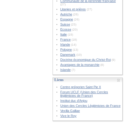
Communauté de la pérennité française
(27)
Litanies et prières
(27)
Autriche
(26)
Espagne
(26)
Suisse
(25)
Ecosse
(20)
Italie
(19)
France
(18)
Irlande
(14)
Pologne
(13)
Danemark
(10)
Doctrine économique du Christ-Roi
(9)
Avantages de la monarchie
(8)
Islande
(7)
Liens
Centre grégorien Saint Pie X
Forum UCLF (Union des Cercles
légitimistes de France)
Institut duc d'Anjou
Union des Cercles Légitimistes de France
Vexilla Galliae
Vive le Roy