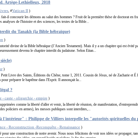
d. Artège-Lethielleux, 2018
ivres
Vatican II
, #
)
 fait-il concourir les démons au salut des hommes ? Fruit de la première thèse de doctorat en fr
analyses de l'histoire et des sciences, les textes de la Bible...
nterdit du Tanakh (la Bible hébraïque)
on
)
’autorité divine de la Bible hébraïque (l’Ancien Testament). Mais il y a un chapitre qui est évité p
eureusement devenu le chapitre interdit du judaïsme. Selon Eitan...
siècle)
ur
)
 Petit Livre des Saints, Éditions du Chêne, tome 1, 2011. Cousin de Jésus, né de Zacharie et É li
n pour préparer le baptême dans l'Esprit. Il annonçait la...
llégal ?
 - caste - oligarchie - empire
)
supprimées comme la liberté d'aller et venir, la liberté de réunion, de manifestation, d'entreprendr
es policiers en armes), les messes publiques sont interdites,...
à l'intérieur" : Philippe de Villiers interpelle les "autorités spirituelles du
nce - Reconstruction -Reconquête - Renaissance
)
 pour une construction de notre avenir. Nous nous félicitons de voir nos idées se propager, tant 