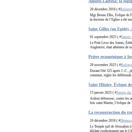
Amoris Laetitia: la logiq
Religi
28 décembre 2016 ( #
Mgr Benno Elbs, Evêque de Fel
la doctrine de l’Eglise a été m
Saint Gilles (ou Egide),
Saints
01 septembre 2025 ( #
Le Petit Livre des Saints, Édit
Angleterre, était athénien de na
Prière œcuménique à Iznik
Religi
28 novembre 2025 ( #
Durant l'été 325 après J.-C., 
commun, régler les différends c
Saint Hilaire, Évêque de 
Saints du
13 janvier 2025 ( #
Ardent défenseur, contre les ar
fois saint Martin, l’évêque de 
La reconstruction du tr
Démocra
16 décembre 2018 ( #
Le Temple juif de Jérusalem n'e
déclaré explicitement par le Ch