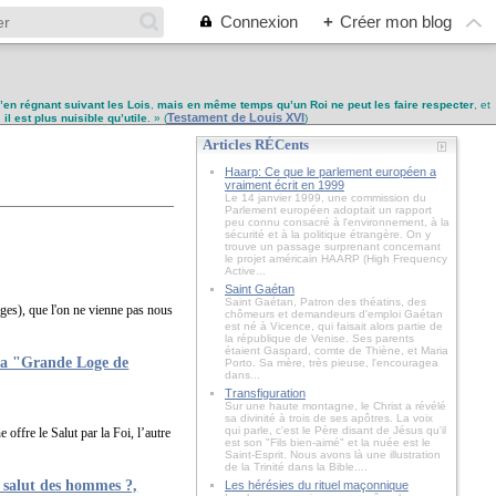
Connexion
+
Créer mon blog
u’en régnant suivant les Lois
,
mais en même temps qu’un Roi ne peut les faire respecter
, et
Testament de Louis XVI
,
il est plus nuisible qu’utile
. » (
)
Articles RÉCents
Haarp: Ce que le parlement européen a
vraiment écrit en 1999
Le 14 janvier 1999, une commission du
Parlement européen adoptait un rapport
peu connu consacré à l'environnement, à la
sécurité et à la politique étrangère. On y
trouve un passage surprenant concernant
le projet américain HAARP (High Frequency
Active...
Saint Gaétan
Saint Gaétan, Patron des théatins, des
ages), que l'on ne vienne pas nous
chômeurs et demandeurs d'emploi Gaétan
est né à Vicence, qui faisait alors partie de
la république de Venise. Ses parents
étaient Gaspard, comte de Thiène, et Maria
 la "Grande Loge de
Porto. Sa mère, très pieuse, l'encouragea
dans...
Transfiguration
Sur une haute montagne, le Christ a révélé
sa divinité à trois de ses apôtres. La voix
qui parle, c'est le Père disant de Jésus qu'il
 offre le Salut par la Foi, l’autre
est son "Fils bien-aimé" et la nuée est le
Saint-Esprit. Nous avons là une illustration
de la Trinité dans la Bible....
u salut des hommes ?,
Les hérésies du rituel maçonnique