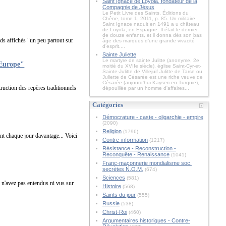
Saint Ignace de Loyola, fondateur de la
Compagnie de Jésus
Le Petit Livre des Saints, Éditions du
Chêne, tome 1, 2011, p. 85. Un militaire
Saint Ignace naquit en 1491 a u château
de Loyola, en Espagne. Il était le dernier
de douze enfants, et il donna dès son bas
rds affichés "un peu partout sur
âge des marques d'une grande vivacité
d'esprit....
Sainte Juliette
Le martyre de sainte Julitte (anonyme, 2e
'Europe"
moitié du XVIIe siècle), église Saint-Cyr-et-
Sainte-Julitte de Villejuif Julitte de Tarse ou
Juliette de Césarée est une riche veuve de
Césarée (aujourd'hui Kayseri en Turquie),
ruction des repères traditionnels
dépouillée par un homme d'affaires...
Catégories
Démocrature - caste - oligarchie - empire
(2090)
Religion
(1796)
nt chaque jour davantage... Voici
Contre-information
(1217)
Résistance - Reconstruction -
Reconquête - Renaissance
(1041)
Franc-maçonnerie mondialisme soc.
secrètes N.O.M.
(674)
Sciences
(581)
 n'avez pas entendus ni vus sur
Histoire
(568)
Saints du jour
(555)
Russie
(538)
Christ-Roi
(460)
Argumentaires historiques - Contre-