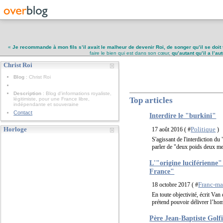
«
Je recommande à mon fils s’il avait le malheur de devenir Roi, de songer qu’il se doit 
faire le bien qui est dans son cœur,
qu’autant qu’il a l’a
Christ Roi
Christ Roi
Blog
: Christ Roi
Description
: Blog d'informations royaliste,
Top articles
légitimiste, pour une France libre,
indépendante et souveraine
Contact
Interdire le "burkini"
Politique
Horloge
17 août 2016 ( #
)
S'agissant de l'interdiction d
parler de "deux poids deux mes
L'"origine luciférienne
France"
Franc-ma
18 octobre 2017 ( #
En toute objectivité, écrit Van
prétend pouvoir délivrer l’ho
Père Jean-Baptiste Golfi