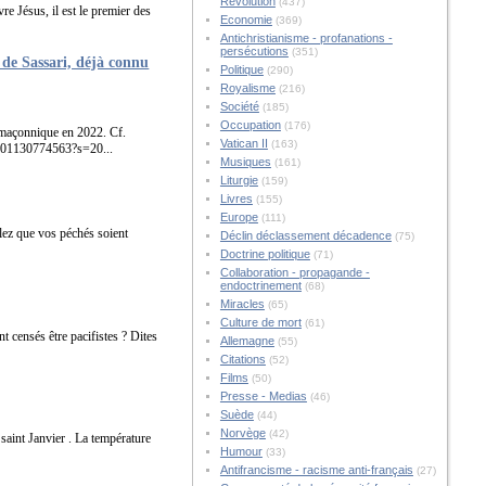
Révolution
(437)
re Jésus, il est le premier des
Economie
(369)
Antichristianisme - profanations -
persécutions
(351)
de Sassari, déjà connu
Politique
(290)
Royalisme
(216)
Société
(185)
Occupation
(176)
 maçonnique en 2022. Cf.
Vatican II
(163)
801130774563?s=20...
Musiques
(161)
Liturgie
(159)
Livres
(155)
Europe
(111)
lez que vos péchés soient
Déclin déclassement décadence
(75)
Doctrine politique
(71)
Collaboration - propagande -
endoctrinement
(68)
Miracles
(65)
Culture de mort
(61)
nt censés être pacifistes ? Dites
Allemagne
(55)
Citations
(52)
Films
(50)
Presse - Medias
(46)
Suède
(44)
Norvège
(42)
 saint Janvier . La température
Humour
(33)
Antifrancisme - racisme anti-français
(27)