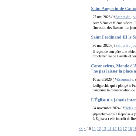
Saint Augustin de Canto
Saints du jo
27 mai 2026 ( #
Aux Vème et VIème siècles, l'î
l'invasion des Saxons. Le jeun
Saint Ferdinand III le S
Saints du jo
30 mai 2026 ( #
Il reçoit de son père une série
proclamer roi de Castille et co
Coronavirus, Monde d'A
"ne pas laisser la place 
Economie
10 avril 2020 ( #
, 
L'oligarchie qui a plongé la F
pandémie la préoccupation de M
L’Église n'a jamais interd
Religi
04 novembre 2024 ( #
@pereherve2022 Réponse à @em
L’Église a-t-elle interdit de li
<<
<
11
12
13
14
15
16
17
18
1
10