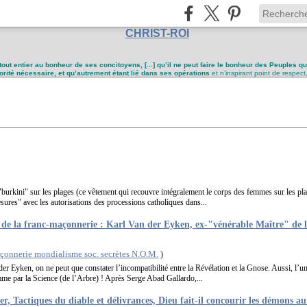
CHRIST-ROI
tout entier au bonheur de ses concitoyens, [...] qu’il ne peut faire le bonheur des Peuples q
utorité nécessaire, et qu’autrement étant lié dans ses opérations
et n’inspirant point de respect
u "burkini" sur les plages (ce vêtement qui recouvre intégralement le corps des femmes sur les pl
ures" avec les autorisations des processions catholiques dans...
" de la franc-maçonnerie : Karl Van der Eyken, ex-"vénérable Maître" de
çonnerie mondialisme soc. secrètes N.O.M.
)
 der Eyken, on ne peut que constater l’incompatibilité entre la Révélation et la Gnose. Aussi, l’une
mme par la Science (de l’Arbre) ! Après Serge Abad Gallardo,...
er, Tactiques du diable et délivrances, Dieu fait-il concourir les démons a