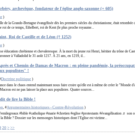
rbéry, archevêque, fondateur de l'église anglo-saxonne (+ 605)
ur
)
le de la Grande-Bretagne évangélisée dès les premiers siècles du christianisme, était retombée d
e roi de ce temps, Ethelbert, roi de Kent (le plus proche royaume...
aint, Roi de Castille et de Léon († 1252)
ur
)
use éducation chrétienne et chevaleresque. À la mort du jeune roi Henri, héritier du trône de Casti
uronner à Valladolid le 31 août 1217. À 21 ans, en 1219, il...
près et Chemin de Damas de Macron : en pleine pandémie, la préoccupati
aux populistes" !
Doctrine politique
#
)
rance dans le chaos entend maintenant nous faire croire qu'elle est à même de créer le "Monde d'
acron est ne pas laisser la place aux populistes. Quatre sources...
it de lire la Bible !
on
Argumentaires historiques - Contre-Révolution
, #
)
ilegreaux #bible #catholique #marie #chretien #eglise #protestants #évangélisation ♬ son or
re la Bible ? Dossier sur les mensonges historiques dont l’Eglise est victime...
30
40
50
60
70
80
90
100
200
300
400
9
20
>
>>