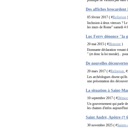
politique ne viendra pas sans un
Des affiches brocardent
Religion
05 février 2017 ( #
Inclusion à deux vitesses ? Le 
les murs de Rome" samedi 4 fév
Luc Ferry dénonce "la g
Histoire
20 mai 2015 ( #
)
Etonnante déclaration venant d
" (et donc la loi morale)... pour
De nouvelles découvertes
Religion
20 mars 2017 ( #
, #
Les archéologues disent qu'ils
une présentation des découvert
La situation à Saint-Mar
Démocr
10 septembre 2017 ( #
Un gouvernement qui parle de 
les chaines d'infos aujourd'hui 
Saint André, Apôtre († 6
Saints 
30 novembre 2025 ( #