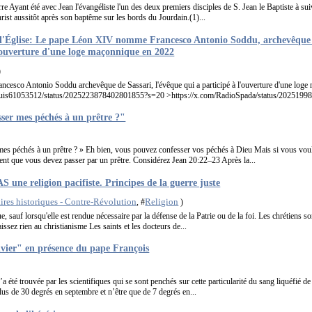
rre Ayant été avec Jean l'évangéliste l'un des deux premiers disciples de S. Jean le Baptiste à suiv
rist aussitôt après son baptême sur les bords du Jourdain.(1)...
de l'Église: Le pape Léon XIV nomme Francesco Antonio Soddu, archevêque 
l'ouverture d'une loge maçonnique en 2022
)
esco Antonio Soddu archevêque de Sassari, l'évêque qui a participé à l'ouverture d'une loge
/Luis61053512/status/2025223878402801855?s=20 >https://x.com/RadioSpada/status/2025199
sser mes péchés à un prêtre ?"
mes péchés à un prêtre ? » Eh bien, vous pouvez confesser vos péchés à Dieu Mais si vous vou
sent que vous devez passer par un prêtre. Considérez Jean 20:22–23 Après la...
S une religion pacifiste. Principes de la guerre juste
res historiques - Contre-Révolution
Religion
, #
)
e, sauf lorsqu'elle est rendue nécessaire par la défense de la Patrie ou de la foi. Les chrétiens so
sez rien au christianisme Les saints et les docteurs de...
nvier" en présence du pape François
a été trouvée par les scientifiques qui se sont penchés sur cette particularité du sang liquéfié de
plus de 30 degrés en septembre et n’être que de 7 degrés en...