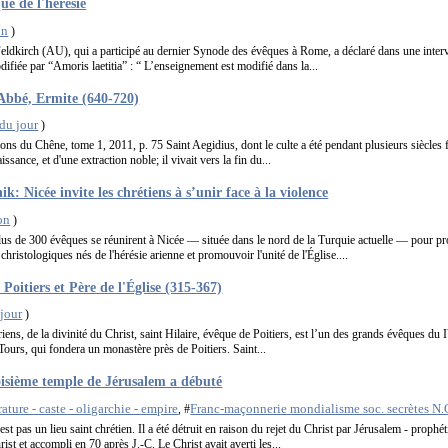
ue de l'hérésie
on
)
dkirch (AU), qui a participé au dernier Synode des évêques à Rome, a déclaré dans une inter
odifiée par “Amoris laetitia” : “ L’enseignement est modifié dans la...
 Abbé, Ermite (640-720)
 du jour
)
ions du Chêne, tome 1, 2011, p. 75 Saint Aegidius, dont le culte a été pendant plusieurs siècles 
issance, et d'une extraction noble; il vivait vers la fin du...
: Nicée invite les chrétiens à s’unir face à la violence
on
)
plus de 300 évêques se réunirent à Nicée — située dans le nord de la Turquie actuelle — pour p
hristologiques nés de l'hérésie arienne et promouvoir l'unité de l'Église....
Poitiers et Père de l'Église (315-367)
 jour
)
iens, de la divinité du Christ, saint Hilaire, évêque de Poitiers, est l’un des grands évêques du I
Tours, qui fondera un monastère près de Poitiers. Saint...
oisième temple de Jérusalem a débuté
ture - caste - oligarchie - empire
Franc-maçonnerie mondialisme soc. secrètes N
, #
st pas un lieu saint chrétien. Il a été détruit en raison du rejet du Christ par Jérusalem - proph
rist et accompli en 70 après J.-C. Le Christ avait averti les...