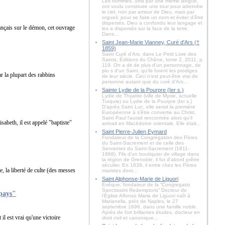
Les hommes, unis par une même langue,
ont voulu construire une tour pour atteindre
le ciel, non par amour de Dieu, mais par
orgueil, pour se faire un nom et éviter d’être
dispersés. Dieu a confondu leur langage et
ançais sur le démon, cet ouvrage
les a dispersés sur la face de la terre.
Dans...
Saint Jean-Marie Vianney, Curé d'Ars (†
1859)
Saint Curé d'Ars, dans Le Petit Livre des
Saints, Éditions du Chêne, tome 2, 2011, p.
119. On a dit de plus d'un personnage, de
plu s d'un Saint, qu'ils furent les prodiges
ar la plupart des rabbins
de leur siècle. Ceci n'est peut-être vrai de
personne autant que du curé d'Ars...
Sainte Lydie de la Pourpre (Ier s.)
Lydie de Thyatire (ville de Mysie, actuelle
Turquie) ou Lydie de la Pourpre (Ier s.)
D'après Saint Luc, elle serait la première
Européenne à s'être convertie au Christ.
Saint Paul l'aurait rencontrée alors qu'il
sabeth, il est appelé "baptiste"
arrivait en Macédoine orientale. Elle était...
Saint Pierre-Julien Eymard
Fondateur de la Congrégation des Pères
du Saint-Sacrement et de celle des
Servantes du Saint-Sacrement (1811-
1868). Fils d'un boutiquier de village dans
la région de Grenoble, il fut d'abord prêtre
séculier. En 1839, il entre chez les Pères
e, la liberté de culte (des messes
maristes dont...
Saint Alphonse-Marie de Liguori
Évêque, fondateur de la “Congregatio
Sanctissimi Redemptoris” Docteur de
 pays"
l'Église Alfonso Maria de Liguori naît à
Marianella, près de Naples, le 27
septembre 1696, dans une famille noble.
Après de fort brillantes études, docteur en
il est vrai qu'une victoire
droit civil et canonique...