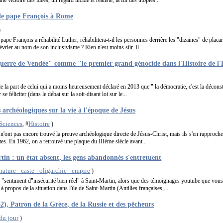
e victoire des idées, un regard lucide et réaliste, la fin des utopies...
 le pape François à Rome
)
pape François a réhabilité Luther, réhabilitera-t-il les personnes derrière les "dizaines" de placa
rier au nom de son inclusivisme ? Rien n'est moins sûr. Il...
uerre de Vendée" comme "le premier grand génocide dans l'Histoire de l
e la part de celui qui a moins heureusement déclaré en 2013 que " la démocratie, c'est la déconst
 se féliciter (dans le débat sur la soit-disant loi sur le...
 archéologiques sur la vie à l'époque de Jésus
Sciences
Histoire
, #
)
 n'ont pas encore trouvé la preuve archéologique directe de Jésus-Christ, mais ils s'en rapproche
es. En 1962, on a retrouvé une plaque du IIIème siècle avant...
tin : un état absent, les gens abandonnés s'entretuent
ature - caste - oligarchie - empire
)
"sentiment d"insécurité bien réel" à Saint-Martin, alors que des témoignages youtube que vous
à propos de la situation dans l'île de Saint-Martin (Antilles françaises,...
2), Patron de la Grèce, de la Russie et des pêcheurs
du jour
)