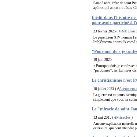
Saint André, frère de saint Pie
apôtres qui ait connu Jésus-Ch
Inédit dans l'histoire 
pour avoir participé à 
Religion
23 février 2026 ( #
Le pape Léon XIV nomme Franc
InfoVaticana >https://x.com
"Pourquoi dois-je confe
19 juin 2025
« Pourquoi dois-je confesser 
*pardonnés*, les Écritures di
Le christianisme n'est PA
Argumentai
16 juillet 2025 ( #
La guerre est toujours sataniqu
simplement que vous ne connais
Le "miracle de saint Ja
Miracles
13 mai 2015 ( #
)
Aucune explication naturelle n’
extérieure, qui peut atteindre 