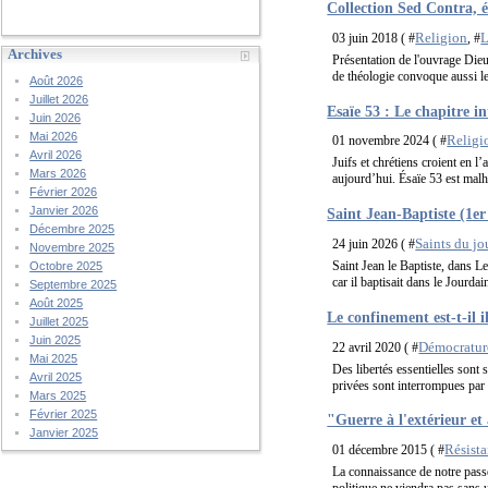
Collection Sed Contra, é
Religion
L
03 juin 2018 ( #
, #
Archives
Présentation de l'ouvrage Dieu
de théologie convoque aussi les 
Août 2026
Juillet 2026
Esaïe 53 : Le chapitre i
Juin 2026
Mai 2026
Religi
01 novembre 2024 ( #
Avril 2026
Juifs et chrétiens croient en l
Mars 2026
aujourd’hui. Ésaïe 53 est malh
Février 2026
Janvier 2026
Saint Jean-Baptiste (1er 
Décembre 2025
Saints du jo
24 juin 2026 ( #
Novembre 2025
Saint Jean le Baptiste, dans Le
Octobre 2025
car il baptisait dans le Jourdai
Septembre 2025
Août 2025
Le confinement est-t-il i
Juillet 2025
Juin 2025
Démocrature
22 avril 2020 ( #
Mai 2025
Des libertés essentielles sont 
Avril 2025
privées sont interrompues par d
Mars 2025
Février 2025
"Guerre à l'extérieur et 
Janvier 2025
Résista
01 décembre 2015 ( #
La connaissance de notre passé