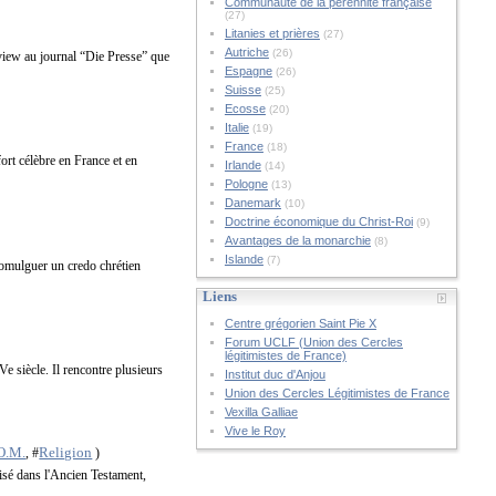
Communauté de la pérennité française
(27)
Litanies et prières
(27)
Autriche
(26)
view au journal “Die Presse” que
Espagne
(26)
Suisse
(25)
Ecosse
(20)
Italie
(19)
France
(18)
fort célèbre en France et en
Irlande
(14)
Pologne
(13)
Danemark
(10)
Doctrine économique du Christ-Roi
(9)
Avantages de la monarchie
(8)
Islande
(7)
romulguer un credo chrétien
Liens
Centre grégorien Saint Pie X
Forum UCLF (Union des Cercles
légitimistes de France)
Ve siècle. Il rencontre plusieurs
Institut duc d'Anjou
Union des Cercles Légitimistes de France
Vexilla Galliae
Vive le Roy
.O.M.
Religion
, #
)
étisé dans l'Ancien Testament,