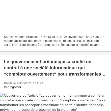
Source: Valeurs Actuelles - n°4343 du 20 au 26 février 2020, pp. 26-35. Un
rapport accablant démontre la mainmise du réseau d'ONG du milliardaire
sur la CEDH, qui impose à l'Europe son idéologie de la "société ouverte".
Révélations exclusives. L'Autriche,...
Le gouvernement britannique a confié un
contrat à une société informatique qui
"complote ouvertement" pour transformer les
passeports vaccinaux en carte d'identité
Publié le 21/06/2021 à 19:22
nationale, prévient un groupe de protection de
Par
Ingomer
la vie privée