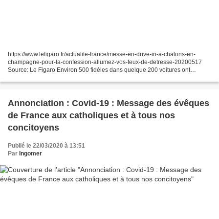
https://www.lefigaro.fr/actualite-france/messe-en-drive-in-a-chalons-en-
champagne-pour-la-confession-allumez-vos-feux-de-detresse-20200517
Source: Le Figaro Environ 500 fidèles dans quelque 200 voitures ont
participé à la messe ce dimanche, célébrée par...
Annonciation : Covid-19 : Message des évêques
de France aux catholiques et à tous nos
concitoyens
Publié le 22/03/2020 à 13:51
Par
Ingomer