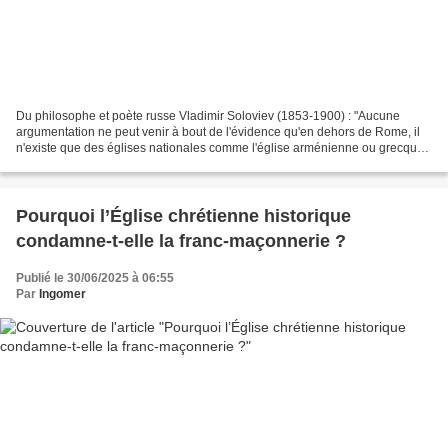
Du philosophe et poète russe Vladimir Soloviev (1853-1900) : "Aucune
argumentation ne peut venir à bout de l'évidence qu'en dehors de Rome, il
n'existe que des églises nationales comme l'église arménienne ou grecque,
des églises d'état comme la russe...
Pourquoi l’Église chrétienne historique
condamne-t-elle la franc-maçonnerie ?
Publié le 30/06/2025 à 06:55
Par
Ingomer