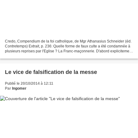
Credo, Compendium de la foi catholique, de Mgr Athanasius Schneider (éd.
Contretemps) Extrait, p. 236: Quelle forme de faux culte a été condamnée à
plusieurs reprises par l'Eglise ? La Franc-maçonnerie. D'abord explicitement
condamnée par le pape Clément...
Le vice de falsification de la messe
Publié le 20/10/2014 à 12:11
Par
Ingomer