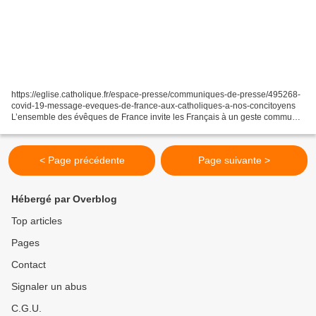
https://eglise.catholique.fr/espace-presse/communiques-de-presse/495268-
covid-19-message-eveques-de-france-aux-catholiques-a-nos-concitoyens
L’ensemble des évêques de France invite les Français à un geste commun
le mercredi 25 mars prochain. Les catholiques...
< Page précédente
Page suivante >
Hébergé par Overblog
Top articles
Pages
Contact
Signaler un abus
C.G.U.