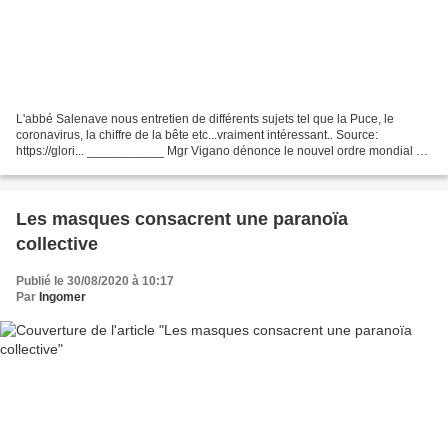
L'abbé Salenave nous entretien de différents sujets tel que la Puce, le
coronavirus, la chiffre de la bête etc...vraiment intéressant.. Source:
https://glori... ___________ Mgr Vigano dénonce le nouvel ordre mondial et
appelle les croyants à la prière...
Les masques consacrent une paranoïa
collective
Publié le 30/08/2020 à 10:17
Par
Ingomer