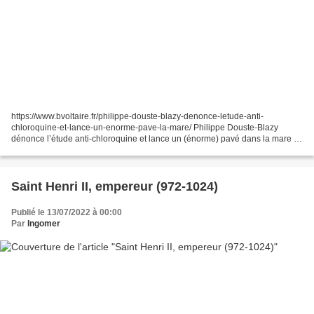
https://www.bvoltaire.fr/philippe-douste-blazy-denonce-letude-anti-
chloroquine-et-lance-un-enorme-pave-la-mare/ Philippe Douste-Blazy
dénonce l’étude anti-chloroquine et lance un (énorme) pavé dans la mare !
Récemment, une étude publiée par la revue scientifique...
Saint Henri II, empereur (972-1024)
Publié le 13/07/2022 à 00:00
Par
Ingomer