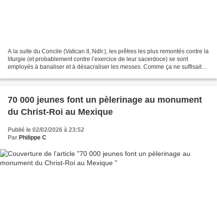
A la suite du Concile (Vatican II, Ndlr.), les prêtres les plus remontés contre la
liturgie (et probablement contre l’exercice de leur sacerdoce) se sont
employés à banaliser et à désacraliser les messes. Comme ça ne suffisait
pas, on a transformé les...
70 000 jeunes font un pèlerinage au monument
du Christ-Roi au Mexique
Publié le 02/02/2026 à 23:52
Par
Philippe C