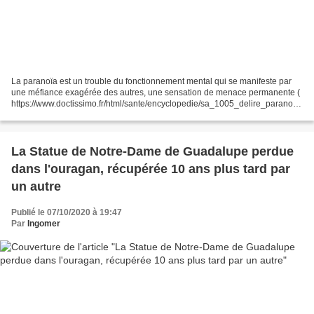
La paranoïa est un trouble du fonctionnement mental qui se manifeste par
une méfiance exagérée des autres, une sensation de menace permanente (
https://www.doctissimo.fr/html/sante/encyclopedie/sa_1005_delire_paranoia
que_paranoia.htm ) Or, selon Sciences...
La Statue de Notre-Dame de Guadalupe perdue
dans l'ouragan, récupérée 10 ans plus tard par
un autre
Publié le 07/10/2020 à 19:47
Par
Ingomer