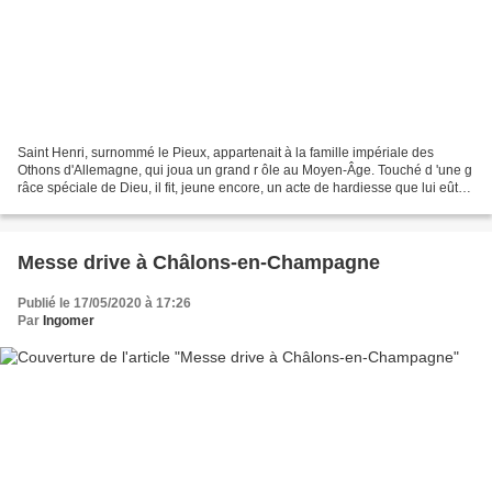
Saint Henri, surnommé le Pieux, appartenait à la famille impériale des
Othons d'Allemagne, qui joua un grand r ôle au Moyen-Âge. Touché d 'une g
râce spéciale de Dieu, il fit, jeune encore, un acte de hardiesse que lui eût
dissuadé la prudence humaine,...
Messe drive à Châlons-en-Champagne
Publié le 17/05/2020 à 17:26
Par
Ingomer