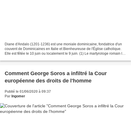
Diane d'Andalo (1201-1236) est une moniale dominicaine, fondatrice d'un
couvent de Dominicaines en Italie et Bienheureuse de l'Église catholique.
Elle est fêtée le 10 juin ou localement le 9 juin. (1) Le martyrologe romain la
fête le 10 juin. (2) Martyrologe...
Comment George Soros a infiltré la Cour
européenne des droits de l'homme
Publié le 01/06/2020 à 09:37
Par
Ingomer