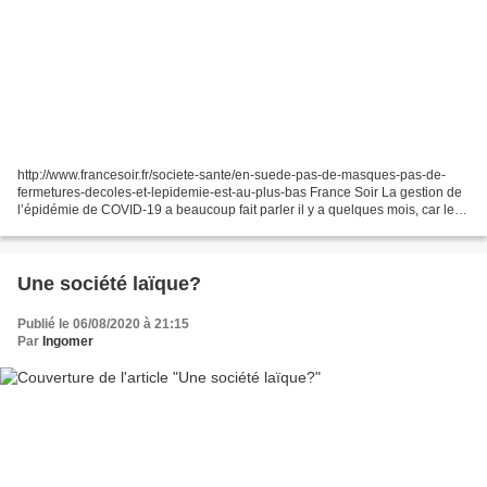
http://www.francesoir.fr/societe-sante/en-suede-pas-de-masques-pas-de-
fermetures-decoles-et-lepidemie-est-au-plus-bas France Soir La gestion de
l’épidémie de COVID-19 a beaucoup fait parler il y a quelques mois, car le
pays avait décidé de ne pas mettre...
Une société laïque?
Publié le 06/08/2020 à 21:15
Par
Ingomer