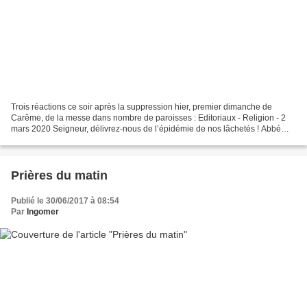
Trois réactions ce soir après la suppression hier, premier dimanche de
Carême, de la messe dans nombre de paroisses : Editoriaux - Religion - 2
mars 2020 Seigneur, délivrez-nous de l’épidémie de nos lâchetés ! Abbé
Matthieu Raffray Dans la frénésie actuelle,...
Prières du matin
Publié le 30/06/2017 à 08:54
Par
Ingomer