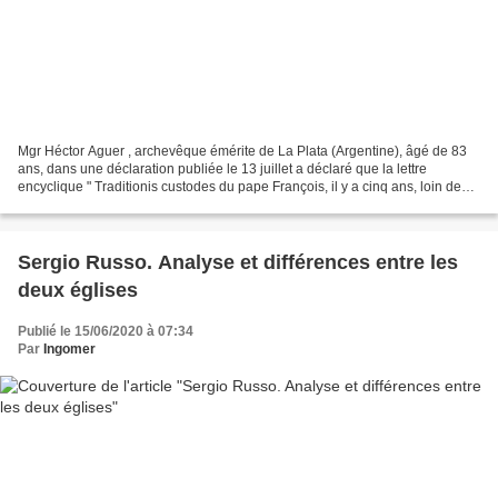
Mgr Héctor Aguer , archevêque émérite de La Plata (Argentine), âgé de 83
ans, dans une déclaration publiée le 13 juillet a déclaré que la lettre
encyclique " Traditionis custodes du pape François, il y a cinq ans, loin de
refermer les blessures, les a...
Sergio Russo. Analyse et différences entre les
deux églises
Publié le 15/06/2020 à 07:34
Par
Ingomer