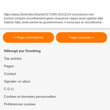
https://www.20minutes.fr/sante/3171595-20211114-coronavirus-rien-
exclure-compris-reconfinement-gerer-cinquieme-vague-selon-gabriel-attal
Gabriel Attal, porte-parole du gouvernement, n’exclut pas un reconfinement
pour gérer la cinquième vague (20 Minutes)...
< Page précédente
Page suivante >
Hébergé par Overblog
Top articles
Pages
Contact
Signaler un abus
C.G.U.
Cookies et données personnelles
Préférences cookies