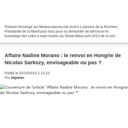
Fortunin Revengé sur Medias-presse.info écrit à Ludovine de la Rochère,
Présidente de la Manif pour tous pour lui demander de dénoncer le
truandage des votes à main levées au Sénat début avril 2013 de la soit-
disant "loi" sur le "mariage" des duos homosexuels....
Affaire Nadine Morano : le renvoi en Hongrie de
Nicolas Sarkozy, envisageable ou pas ?
Publié le 02/10/2015 à 12:22
Par
Ingomer