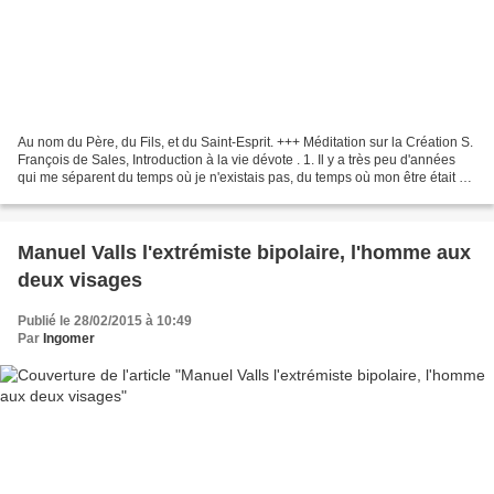
Au nom du Père, du Fils, et du Saint-Esprit. +++ Méditation sur la Création S.
François de Sales, Introduction à la vie dévote . 1. Il y a très peu d'années
qui me séparent du temps où je n'existais pas, du temps où mon être était un
pur néant. - 2. Dieu...
Manuel Valls l'extrémiste bipolaire, l'homme aux
deux visages
Publié le 28/02/2015 à 10:49
Par
Ingomer