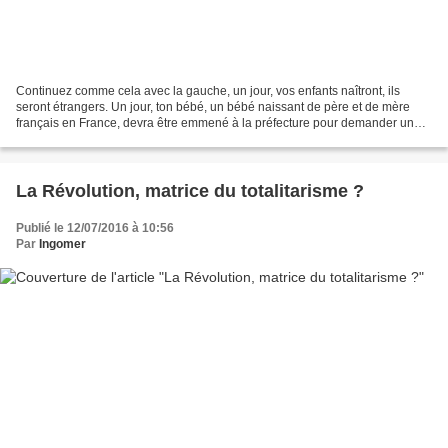
Continuez comme cela avec la gauche, un jour, vos enfants naîtront, ils
seront étrangers. Un jour, ton bébé, un bébé naissant de père et de mère
français en France, devra être emmené à la préfecture pour demander une
carte de séjour. Et il devra passer...
La Révolution, matrice du totalitarisme ?
Publié le 12/07/2016 à 10:56
Par
Ingomer