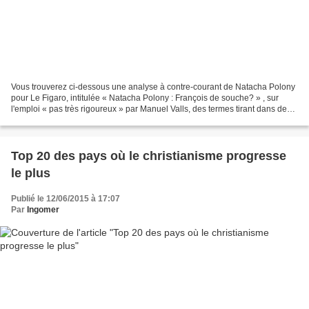
Vous trouverez ci-dessous une analyse à contre-courant de Natacha Polony
pour Le Figaro, intitulée « Natacha Polony : François de souche? » , sur
l'emploi « pas très rigoureux » par Manuel Valls, des termes tirant dans deux
sens opposés - et visant deux...
Top 20 des pays où le christianisme progresse
le plus
Publié le 12/06/2015 à 17:07
Par
Ingomer