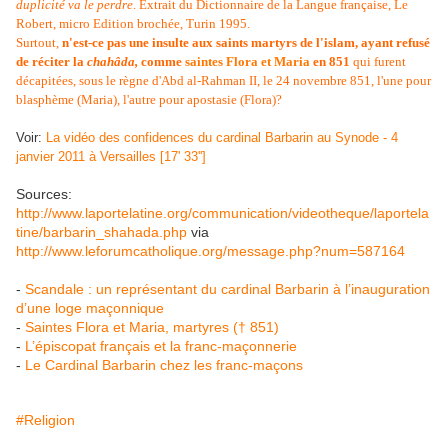
duplicité va le perdre
. Extrait du Dictionnaire de la Langue française, Le
Robert, micro Edition brochée, Turin 1995.
Surtout,
n'est-ce pas une insulte aux saints martyrs de l'islam, ayant refusé
de réciter la
chahâda,
comme
saintes Flora et Maria
en 851
qui furent
décapitées, sous le règne d'Abd al-Rahman II, le 24 novembre 851, l'une pour
blasphème (Maria), l'autre pour apostasie (Flora)?
Voir:
La vidéo des confidences du cardinal Barbarin au Synode - 4
janvier 2011 à Versailles [17' 33'']
Sources:
http://www.laportelatine.org/communication/videotheque/laportela
tine/barbarin_shahada.php
via
http://www.leforumcatholique.org/message.php?num=587164
-
Scandale : un représentant du cardinal Barbarin à l’inauguration
d’une loge maçonnique
-
Saintes Flora et Maria, martyres († 851)
-
L’épiscopat français et la franc-maçonnerie
-
Le Cardinal Barbarin chez les franc-maçons
#Religion