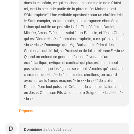
dans la chahâda, ce qui est choquant, comme le note Christ-
roi, c'est la seconde partie de la phrase : "et Mahomet est
SON prophète". Une véritable apostasie pour un chrétien !<br
/> Sans compter, on l'aura noté, cette arrogance éhontée de
l'Islam qui oublie un peu vite Isaïe, Elie, Jérémie, Daniel,
Michée, Amos, Ezéchiel... saint Jean-Baptiste, et Jésus-Christ,
qui est Dieu et<br /> néanmoins prophète, à ce qu'on sache !
<br /> <br /> Dommage que Mgr Barbarin, le Primat des
Gaules, ait oublié, lui, sa Profession de foi chrétienne !**<br />
Quand on entend ce genre de "conseil", venant d'un
ecclésiastique, évêque et cardinal qui plus est, on ne peut
pas s'étonner que les églises se vident ! A moins qu'il souhaite
carrément des<br /> chrétiens moins chrétiens, en accord
avec ses amis francs-maçons ?<br /> <br /> ** Je crois en
Dieu, le Père tout puissant, Créateur du ciel et de la terre, et
en Jésus-Christ son Fils Unique notre Seigneur...<br /> <br />
<br />
Répondre
D
Dominique
23/02/2011 23:57