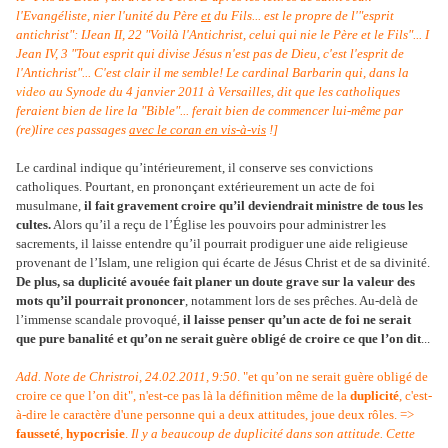
l'Evangéliste, nier l'unité du Père
et
du Fils... est le propre de l'"esprit
antichrist": I
Jean II, 22 "Voilà l'Antichrist, celui qui nie le Père et le Fils"... I
Jean IV, 3 "Tout esprit qui divise Jésus n'est pas de Dieu, c'est l'esprit de
l'Antichrist"... C'est clair il me semble! Le cardinal Barbarin qui, dans la
video
au Synode du 4 janvier 2011 à Versailles, dit que les catholiques
feraient bien de lire la "Bible"... ferait bien de commencer lui-même par
(re)lire ces passages
avec le coran en vis-à-vis
!
]
Le cardinal indique qu’intérieurement, il conserve ses convictions
catholiques. Pourtant, en prononçant extérieurement un acte de foi
musulmane,
il fait gravement croire qu’il deviendrait ministre de tous les
cultes.
Alors qu’il a reçu de l’Église les pouvoirs pour administrer les
sacrements, il laisse entendre qu’il pourrait prodiguer une aide religieuse
provenant de l’Islam, une religion qui écarte de Jésus Christ et de sa divinité.
De plus, sa duplicité avouée fait planer un doute grave sur la valeur des
mots qu’il pourrait prononcer
, notamment lors de ses prêches. Au-delà de
l’immense scandale provoqué,
il laisse penser qu’un acte de foi ne serait
que pure banalité et qu’on ne serait guère obligé de croire ce que l’on dit
...
Add. Note de Christroi, 24.02.2011, 9:50
. "et qu’on ne serait guère obligé de
croire ce que l’on dit", n'est-ce pas là la définition même de la
duplicité
, c'est-
à-dire le caractère d'une personne qui a deux attitudes, joue deux rôles. =>
fausseté
,
hypocrisie
.
Il y a beaucoup de duplicité dans son attitude. Cette