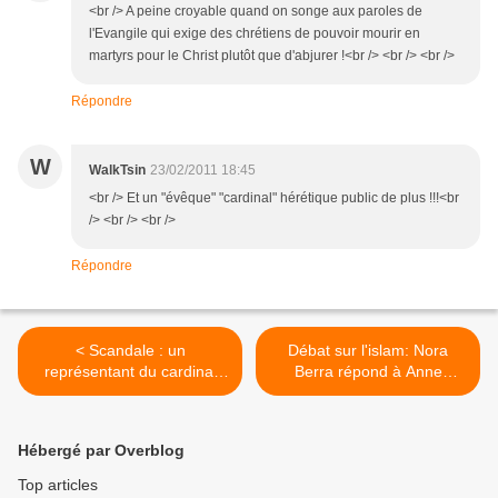
<br /> A peine croyable quand on songe aux paroles de
l'Evangile qui exige des chrétiens de pouvoir mourir en
martyrs pour le Christ plutôt que d'abjurer !<br /> <br /> <br />
Répondre
W
WalkTsin
23/02/2011 18:45
<br /> Et un "évêque" "cardinal" hérétique public de plus !!!<br
/> <br /> <br />
Répondre
< Scandale : un
Débat sur l'islam: Nora
représentant du cardinal
Berra répond à Anne
Barbarin à l’inauguration
Sinclair... par une question
d’une loge maçonnique
taboue >
Hébergé par Overblog
Top articles