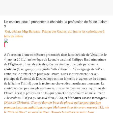
Un cardinal peut-il prononcer la chahâda, la profession de foi de l’Islam
?
Oui, déclare Mgr Barbarin, Primat des Gaules, qui incite les catholiques à
faire de même
A l’occasion d’une conférence prononcée dans la cathédrale de Versailles le
4 janvier 2011, l’archevêque de Lyon, le cardinal Philippe Barbarin, prince
de l’Église et primat des Gaules, s’est vanté d’avoir appris par cœur la
chahâda
(
témoignage
qui signifie "attestation" ou "témoignage de foi" en
arabe, est le premier des piliers de l'islam. Elle est directement liée au
principe de l'unicité de Dieu et l'opposition formelle et agressive du dogme
de la Sainte Trinité) pour la réciter au chevet des musulmans mourants. La
chahâda
n’est pas une phrase banale. Elle est le premier des cinq piliers de
l’Islam. C’est la profession de foi qui permet de reconnaître un musulman :
« Je crois qu’il n’y a qu’un seul dieu, Allah,
et Mahomet est son messager
».
[Note de Christroi. C'est ce dernier bout de phrase qui
ne peut pas être
prononcé par un catholique
vu que Mahomet dans le coran, sourate 112, nie
le "Fils de Dieu", un avec le Père. D'après les lettres de saint Jean