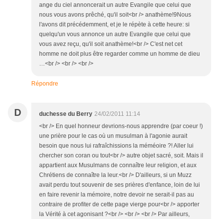
ange du ciel annoncerait un autre Evangile que celui que
nous vous avons prêché, qu'il soit<br /> anathème!9Nous
l'avons dit précédemment, et je le répète à cette heure: si
quelqu'un vous annonce un autre Evangile que celui que
vous avez reçu, qu'il soit anathème!<br /> C'est net cet
homme ne doit plus être regarder comme un homme de dieu
…<br /> <br /> <br />
Répondre
D
duchesse du Berry
24/02/2011 11:14
<br /> En quel honneur devrions-nous apprendre (par coeur !)
une prière pour le cas où un musulman à l'agonie aurait
besoin que nous lui rafraîchissions la méméoire ?! Aller lui
chercher son coran ou tout<br /> autre objet sacré, soit. Mais il
appartient aux Musulmans de connaître leur religion, et aux
Chrétiens de connaître la leur.<br /> D'ailleurs, si un Muzz
avait perdu tout souvenir de ses prières d'enfance, loin de lui
en faire revenir la mémoire, notre devoir ne serait-il pas au
contraire de profiter de cette page vierge pour<br /> apporter
la Vérité à cet agonisant ?<br /> <br /> <br /> Par ailleurs,