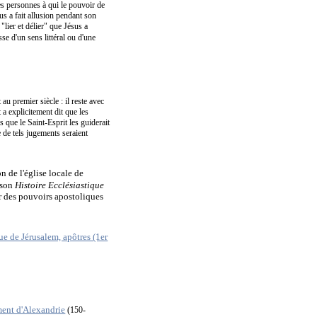
s personnes à qui le pouvoir de
us a fait allusion pendant son
 "lier et délier" que Jésus a
sse d'un sens littéral ou d'une
 au premier siècle : il reste avec
 a explicitement dit que les
que le Saint-Esprit les guiderait
e de tels jugements seraient
on de l'église locale de
 son
Histoire Ecclésiastique
ier des pouvoirs apostoliques
ent d'Alexandrie
(150-