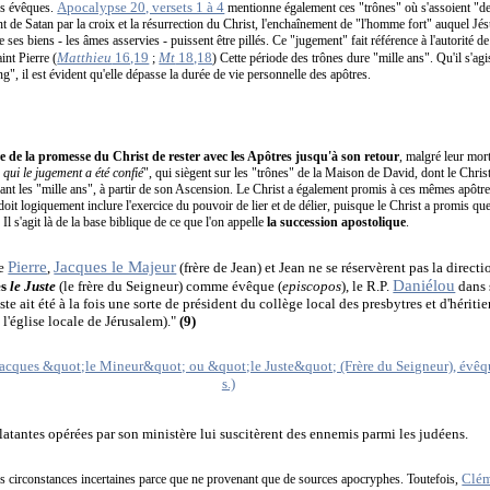
Apocalypse 20, versets 1 à 4
es évêques.
mentionne également ces "trônes" où s'assoient "de
nt de Satan par la croix et la résurrection du Christ, l'enchaînement de "l'homme fort" auquel Jés
ue ses biens - les âmes asservies - puissent être pillés. Ce "jugement" fait référence à l'autorité de
Matthieu
16,19
Mt
18,18
int Pierre (
;
) Cette période des trônes dure "mille ans". Qu'il s'agi
", il est évident qu'elle dépasse la durée de vie personnelle des apôtres.
e de la promesse du Christ de rester avec les Apôtres jusqu'à son retour
, malgré leur mort
 qui le jugement a été confié
", qui siègent sur les "trônes" de la Maison de David, dont le Christ
t les "mille ans", à partir de son Ascension. Le Christ a également promis à ces mêmes apôtres 
oit logiquement inclure l'exercice du pouvoir de lier et de délier, puisque le Christ a promis qu
Il s'agit là de la base biblique de ce que l'on appelle
la succession apostolique
.
Pierre
Jacques le Majeur
ue
,
(frère de Jean) et Jean ne se réservèrent pas la directi
Daniélou
s
le Juste
(le frère du Seigneur) comme évêque (
episcopos
), le R.P.
dans
uste ait été à la fois une sorte de président du collège local des presbytres et d'hérit
l'église locale de Jérusalem)."
(9)
atantes opérées par son ministère lui suscitèrent des ennemis parmi les judéens.
Clém
des circonstances incertaines parce que ne provenant que de sources apocryphes. Toutefois,