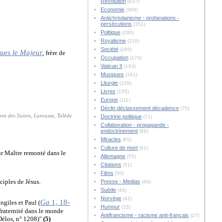
Révolution
(437)
Economie
(369)
Antichristianisme - profanations -
persécutions
(351)
Politique
(290)
Royalisme
(216)
Société
(185)
ques
le Majeur
, frère de
Occupation
(176)
Vatican II
(163)
Musiques
(161)
Liturgie
(159)
Livres
(155)
Europe
(111)
Déclin déclassement décadence
(75)
re des Saints, Larousse, Tolède
Doctrine politique
(71)
Collaboration - propagande -
endoctrinement
(68)
Miracles
(65)
Culture de mort
(61)
eur Maître remonté dans le
Allemagne
(55)
Citations
(51)
Films
(50)
sciples de Jésus.
Presse - Medias
(46)
Suède
(44)
Norvège
(42)
Ga
1, 18-
ngiles et Paul (
Humour
(33)
 fraternité dans le monde
Antifrancisme - racisme anti-français
(27)
 Délos, n° 1208)"
(5)