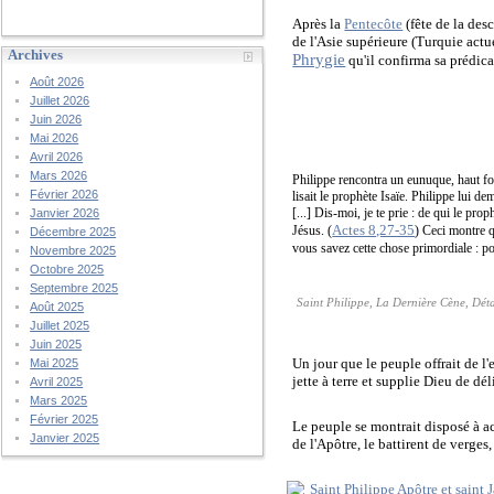
Après la
Pentecôte
(fête de la des
de l'Asie supérieure (Turquie actue
Archives
Phrygie
qu'il confirma sa prédic
Août 2026
Juillet 2026
Juin 2026
Mai 2026
Avril 2026
Mars 2026
Philippe rencontra un eunuque, haut fon
Février 2026
lisait le prophète Isaïe. Philippe lui de
[...] Dis-moi, je te prie : de qui le pro
Janvier 2026
Actes 8,27-35
Jésus. (
) Ceci montre q
Décembre 2025
vous savez cette chose primordiale : pou
Novembre 2025
Octobre 2025
Septembre 2025
Saint Philippe, La Dernière Cène, Déta
Août 2025
Juillet 2025
Juin 2025
Un jour que le peuple offrait de l
Mai 2025
jette à terre et supplie Dieu de dé
Avril 2025
Mars 2025
Février 2025
Le peuple se montrait disposé à ac
Janvier 2025
de l'Apôtre, le battirent de verges,