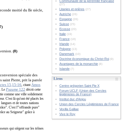
Communauté de la pérennité française
(27)
Litanies et prières
(27)
econde moitié du IIe siècle,
Autriche
(26)
Espagne
(26)
Suisse
(25)
7)
Ecosse
(20)
Italie
(19)
France
(18)
Irlande
(14)
Pologne
(13)
nversion.
(8)
Danemark
(10)
Doctrine économique du Christ-Roi
(9)
Avantages de la monarchie
(8)
Islande
(7)
a conversion spéciale des
Liens
ès saint Pierre, prit la parole
ctes 15,15-16
Amos
, citant
Centre grégorien Saint Pie X
Psaume
122
s. Le
décrit cette
Forum UCLF (Union des Cercles
tie comme une ville solidement
légitimistes de France)
r. C'est là qu'ont été placés les
Institut duc d'Anjou
s langues et de toutes nations
Union des Cercles Légitimistes de France
grâce". C'est l'"offrande pure"
Vexilla Galliae
grâce au Seigneur" grâce à
Vive le Roy
sseurs qui siègent sur les trônes