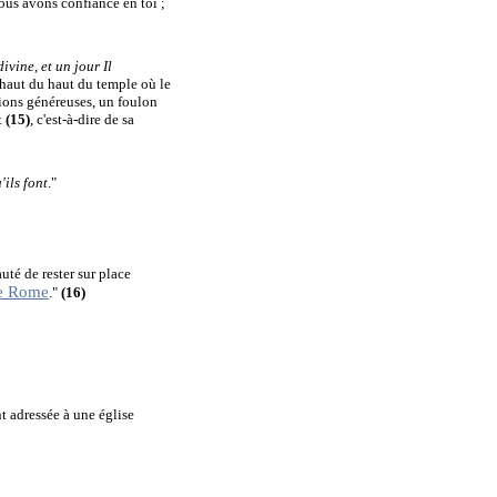
nous avons confiance en toi ;
ivine, et un jour Il
u haut du haut du temple où le
tions généreuses, un foulon
t
(15)
, c'est-à-dire de sa
'ils font
."
té de rester sur place
re Rome
."
(16)
nt adressée à une église