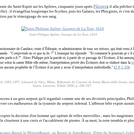
Pâques
cente du Saint-Esprit sur les Apôtres, cinquante jours après
), il alla prêche
lle) ; il évangélisa longtemps les Scythes, puis les Galates, les Phrygiens, et c'est da
ation par le témoignage de son sang.
Saint Philippe Apôtre, Georges de La Tour, 1624
ctionnaire de Candace, reine d’Éthiopie, et administrateur de tous ses trésors, qui était venu à 
manda : "
Comprends-tu ce que tu lis ?
" L'eunuque lui répondit : "Et comment le pourrais-je s’il
phète parle-t-il ?". Alors Philippe prit la parole et, à partir de ce passage de l’Écriture, il lui an
t
ue selon la sainte Bible elle-même, l'interprétation privée des Écritures doit se réaliser dans la
2 P 1,20
r aucune prophétie de l’Écriture il ne peut y avoir d’interprétation individuelle," (
)
il, 1495-1497, Léonard de Vinci, Milan, Réfectoire du Couvent de Santa Maria delle Grazie, dans
Saints, Larousse, Tolède 2006, p. 266-267.
'encens à un gros
serpent
qu'il regardait comme une de ses divinités principales, Phil
livrer ces malheureux de la tyrannie du serpent infernal. L'affreuse bête expire aussit
cepter la doctrine d'un homme qui opérait de telles merveilles ; mais les magistrats 
 le clouèrent à une croix et l'accablèrent de pierres. À sa mort, la terre trembla et plu