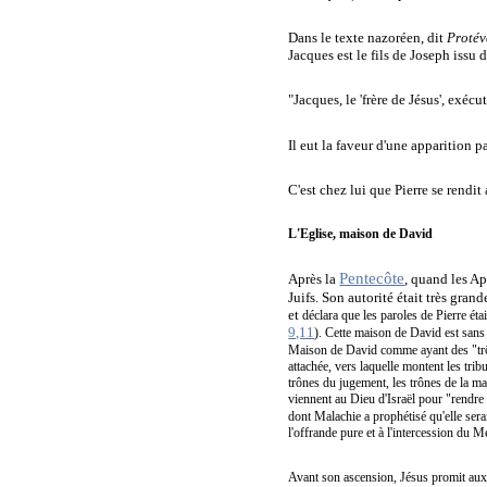
Dans le texte nazoréen, dit
Protév
Jacques est le fils de Joseph issu
"Jacques, le 'frère de Jésus', exéc
Il eut la faveur d'une apparition p
C'est chez lui que Pierre se rendi
L'Eglise, maison de David
Pentecôte
Après la
, quand les Ap
Juifs. Son autorité était très grand
et
déclara que les paroles de Pierre ét
9,11
). Cette maison de David est sans 
Maison de David comme ayant des "tr
attachée, vers laquelle montent les trib
trônes du jugement, les trônes de la ma
viennent au Dieu d'Israël pour "rendre gr
dont Malachie a prophétisé qu'elle serai
l'offrande pure et à l'intercession du M
Avant son ascension, Jésus promit aux a