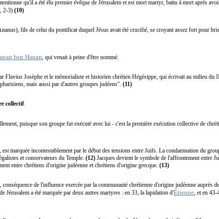
 mentionne qu'il a été élu premier évêque de Jérusalem et est mort martyr, battu à mort après avoi
, 2-3)
(10)
nus), fils de celui du pontificat duquel Jésus avait été crucifié, se croyant assez fort pour briser 
anan ben Hanan
, qui venait à peine d'être nommé.
 Flavius Josèphe et le mémorialiste et historien chrétien Hégésippe, qui écrivait au milieu du I
s pharisiens, mais aussi par d'autres groupes judéens".
(11)
 collectif
.
ment, puisque son groupe fut exécuté avec lui - c'est la première exécution collective de chréti
s, est marquée incontestablement par le début des tensions entre Juifs. La condamnation du group
légalistes et conservateurs du Temple.
(12)
Jacques devient le symbole de l'affrontement entre J
tement entre chrétiens d'origine judéenne et chrétiens d'origine grecque.
(13)
, conséquence de l'influence exercée par la communauté chrétienne d'origine judéenne auprès d
Étienne
de Jérusalem a été marquée par deux autres martyres : en 33, la lapidation d'
, et en 43