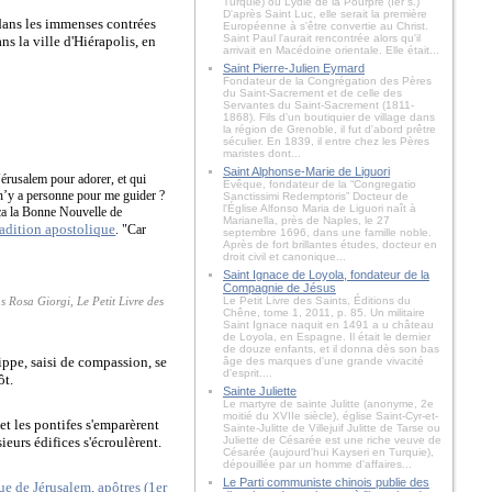
Turquie) ou Lydie de la Pourpre (Ier s.)
D'après Saint Luc, elle serait la première
r dans les immenses contrées
Européenne à s'être convertie au Christ.
Saint Paul l'aurait rencontrée alors qu'il
ns la ville d'Hiérapolis, en
arrivait en Macédoine orientale. Elle était...
Saint Pierre-Julien Eymard
Fondateur de la Congrégation des Pères
du Saint-Sacrement et de celle des
Servantes du Saint-Sacrement (1811-
1868). Fils d'un boutiquier de village dans
la région de Grenoble, il fut d'abord prêtre
séculier. En 1839, il entre chez les Pères
maristes dont...
Saint Alphonse-Marie de Liguori
Jérusalem pour adorer, et qui
Évêque, fondateur de la “Congregatio
 n’y a personne pour me guider ?
Sanctissimi Redemptoris” Docteur de
l'Église Alfonso Maria de Liguori naît à
nonça la Bonne Nouvelle de
Marianella, près de Naples, le 27
radition apostolique
. "Car
septembre 1696, dans une famille noble.
Après de fort brillantes études, docteur en
droit civil et canonique...
Saint Ignace de Loyola, fondateur de la
Compagnie de Jésus
 Rosa Giorgi, Le Petit Livre des
Le Petit Livre des Saints, Éditions du
Chêne, tome 1, 2011, p. 85. Un militaire
Saint Ignace naquit en 1491 a u château
de Loyola, en Espagne. Il était le dernier
de douze enfants, et il donna dès son bas
ippe, saisi de compassion, se
âge des marques d'une grande vivacité
d'esprit....
ôt.
Sainte Juliette
Le martyre de sainte Julitte (anonyme, 2e
moitié du XVIIe siècle), église Saint-Cyr-et-
et les pontifes s'emparèrent
Sainte-Julitte de Villejuif Julitte de Tarse ou
sieurs édifices s'écroulèrent.
Juliette de Césarée est une riche veuve de
Césarée (aujourd'hui Kayseri en Turquie),
dépouillée par un homme d'affaires...
Le Parti communiste chinois publie des