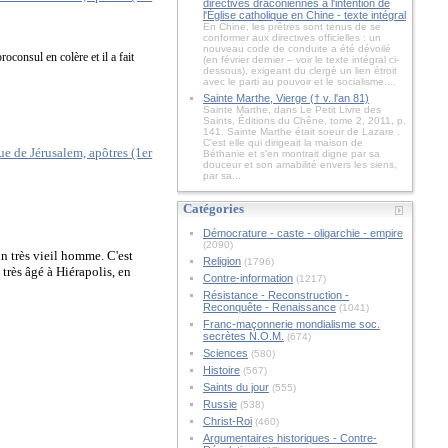
directives draconiennes à l'intention de
l'Église catholique en Chine - texte intégral
En Chine, les prêtres sont tenus de se
conformer aux directives officielles : un
nouveau code de conduite a été dévoilé
oconsul en colère et il a fait
(en février dernier – voir le texte intégral ci-
dessous), exigeant du clergé un lien étroit
avec le parti au pouvoir et le socialisme....
Sainte Marthe, Vierge († v. l'an 81)
Sainte Marthe, dans Le Petit Livre des
Saints, Éditions du Chêne, tome 2, 2011, p.
141. Sainte Marthe était soeur de Lazare .
C'est elle qui dirigeait la maison de
Béthanie et s'en montrait digne par sa
douceur et son amabilité envers les siens,
par sa...
Catégories
Démocrature - caste - oligarchie - empire
(2090)
un très vieil homme. C'est
Religion
(1796)
 très âgé à Hiérapolis, en
Contre-information
(1217)
Résistance - Reconstruction -
Reconquête - Renaissance
(1041)
Franc-maçonnerie mondialisme soc.
secrètes N.O.M.
(674)
Sciences
(580)
Histoire
(567)
Saints du jour
(555)
Russie
(538)
Christ-Roi
(460)
Argumentaires historiques - Contre-