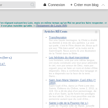
Connexion
+
Créer mon blog
u’en régnant suivant les Lois
,
mais en même temps qu’un Roi ne peut les faire respecter
, et
Testament de Louis XVI
,
il est plus nuisible qu’utile
. » (
)
Articles RÉCents
Transfiguration
Sur une haute montagne, le Christ a révélé
sa divinité à trois de ses apôtres. La voix
qui parle, c'est le Père disant de Jésus qu'il
est son "Fils bien-aimé" et la nuée est le
Saint-Esprit. Nous avons là une illustration
de la Trinité dans la Bible....
 (1er s.)
Les hérésies du rituel maçonnique
Les hommes, unis par une même langue,
ont voulu construire une tour pour atteindre
le ciel, non par amour de Dieu, mais par
orgueil, pour se faire un nom et éviter d’être
dispersés. Dieu a confondu leur langage et
les a dispersés sur la face de la terre.
Dans...
Saint Jean-Marie Vianney, Curé d'Ars (†
1859)
Saint Curé d'Ars, dans Le Petit Livre des
Saints, Éditions du Chêne, tome 2, 2011, p.
119. On a dit de plus d'un personnage, de
plu s d'un Saint, qu'ils furent les prodiges
de leur siècle. Ceci n'est peut-être vrai de
personne autant que du curé d'Ars...
Sainte Lydie de la Pourpre (Ier s.)
Lydie de Thyatire (ville de Mysie, actuelle