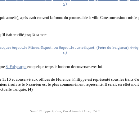
uie actuelle), après avoir converti la femme du proconsul de la ville. Cette conversion a mis le pr
'il était crucifié jusqu'à sa mort.
S. Polycarpe
sque
eut quelque temps le bonheur de converser avec lui.
n 1516 et conservé aux offices de Florence, Philippe est représenté sous les traits d'
miers à suivre le Nazaréen est le plus communément représenté. Il serait en effet mort
actuelle Turquie.
(4)
Saint Philippe Apôtre, Par Albrecht Dürer, 1516