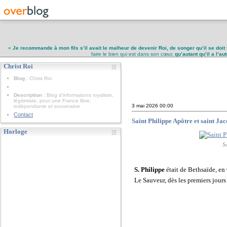
«
Je recommande à mon fils s’il avait le malheur de devenir Roi, de songer qu’il se doit 
faire le bien qui est dans son cœur,
qu’autant qu’il a l’a
Christ Roi
Christ Roi
Blog
: Christ Roi
Description
: Blog d'informations royaliste,
légitimiste, pour une France libre,
3 mai 2026
00:00
indépendante et souveraine
Contact
Saint Philippe Apôtre et saint Ja
Horloge
S
S. Philippe
était de Bethsaïde, en 
Le Sauveur, dès les premiers jours 