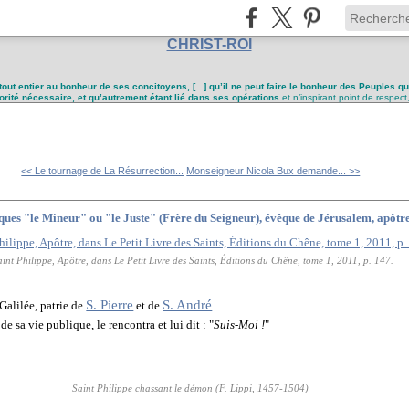
CHRIST-ROI
tout entier au bonheur de ses concitoyens, [...] qu’il ne peut faire le bonheur des Peuples q
utorité nécessaire, et qu’autrement étant lié dans ses opérations
et n’inspirant point de respect
<< Le tournage de La Résurrection...
Monseigneur Nicola Bux demande... >>
cques "le Mineur" ou "le Juste" (Frère du Seigneur), évêque de Jérusalem, apôtres
aint Philippe, Apôtre, dans Le Petit Livre des Saints, Éditions du Chêne, tome 1, 2011, p. 147.
S. Pierre
S. André
Galilée, patrie de
et de
.
de sa vie publique, le rencontra et lui dit : "
Suis-Moi !
"
Saint Philippe chassant le démon (F. Lippi, 1457-1504)