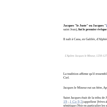
Jacques "le Juste" ou Jacques "
saint Jean),
fut le premier évêque
Il naît à Cana, en Galilée,
d'Alphée
L'Apôtre Jacques le Mineur, 1250-1275
La tradition affirme qu'il ressemb
Ciel.
Jacques le Mineur eut un frère, 
Saint Jacques était de la tribu de J
19
1 Co
9,5
;
) appellent '
frères 
sémitique (Voir en particulier les