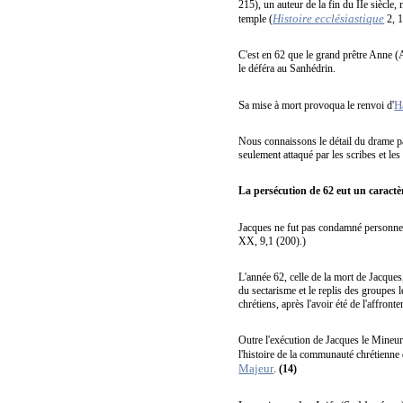
215), un auteur de la fin du IIe siècle,
Histoire ecclésiastique
temple (
2, 1
C'est en 62 que le grand prêtre Anne (Ana
le déféra au Sanhédrin.
S
H
a mise à mort provoqua le renvoi d'
Nous connaissons le détail du drame par
seulement attaqué par les scribes et le
La persécution de 62 eut un caractère
Jacques ne fut pas condamné personnelle
XX, 9,1 (200).)
L'année 62, celle de la mort de Jacque
du sectarisme et le replis des groupes 
chrétiens, après l'avoir été de l'affron
Outre l'exécution de Jacques le Mineur
l'histoire de la communauté chrétienne 
Majeur
.
(14)