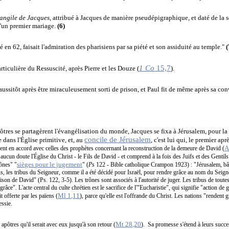
angile de Jacques
, attribué à Jacques de manière pseudépigraphique, et daté de la s
 d'un premier mariage.
(6)
uté en 62, faisait l'admiration des pharisiens par sa piété et son assiduité au temple."
(
1 Co
15,7
articulière du Ressuscité, après Pierre et les Douze (
).
t aussitôt après être miraculeusement sorti de prison, et Paul fit de même après sa co
ôtres se partagèrent l'évangélisation du monde, Jacques se fixa à Jérusalem, pour l
concile de Jérusalem
e dans l'Église primitive, et, au
, c'est lui qui, le premier apr
A
aient en accord avec celles des prophètes concernant la reconstruction de la demeure de David (
aucun doute l'Église du Christ - le Fils de David - et comprend à la fois des Juifs et des Gentil
sièges pour le jugement
ônes" "
" (
Ps
122 - Bible catholique Crampon 1923) : "Jérusalem, bâ
us, les tribus du Seigneur, comme il a été décidé pour Israël, pour rendre grâce au nom du Seigneu
ison de David" (Ps. 122, 3-5). Les trônes sont associés à l'autorité de juger. Les tribus de toute
âce". L'acte central du culte chrétien est le sacrifice de l'"Eucharistie", qui signifie "action de 
Ml 1,11
t offerte par les païens (
), parce qu'elle est l'offrande du Christ. Les nations "rendent 
essie.
Mt 28,20
pôtres qu'il serait avec eux jusqu'à son retour (
). Sa promesse s'étend à leurs succe