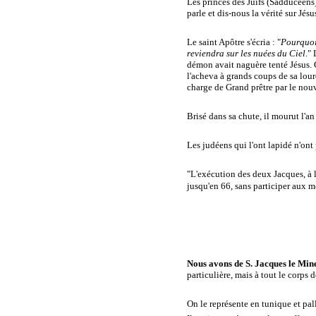
Les princes des Juifs (Sadducéens) 
parle et dis-nous la vérité sur Jésu
Le saint Apôtre s'écria : "
Pourquoi 
reviendra sur les nuées du Ciel
."
démon avait naguère tenté Jésus. C
l'acheva à grands coups de sa lou
charge de Grand prêtre par le nou
Brisé dans sa chute, il mourut l'an
Les judéens qui l'ont lapidé n'ont 
"L'exécution des deux Jacques, à 
jusqu'en 66, sans participer aux m
Nous avons de S. Jacques le Mi
particulière, mais à tout le corps d
On le représente en tunique et pal