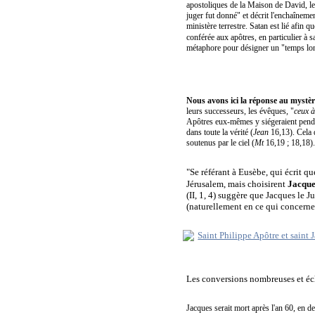
apostoliques de la Maison de David, l
juger fut donné" et décrit l'enchaîneme
ministère terrestre. Satan est lié afin q
conférée aux apôtres, en particulier à sa
métaphore pour désigner un "temps long
Nous avons ici la réponse au mystèr
leurs successeurs, les évêques, "
ceux à
Apôtres eux-mêmes y siégeraient pendan
dans toute la vérité (
Jean
16,13). Cela d
soutenus par le ciel (
Mt
16,19 ; 18,18). 
"Se référant à Eusèbe, qui écrit q
Jérusalem, mais choisirent
Jacque
(II, 1, 4) suggère que Jacques le J
(naturellement en ce qui concerne 
Les conversions nombreuses et écl
Jacques serait mort après l'an 60, en 