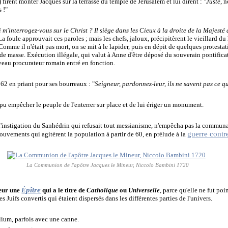
firent monter Jacques sur la terrasse du temple de Jérusalem et lui dirent : "
Juste
, 
s !"
m'interrogez-vous sur le Christ ? Il siège dans les Cieux à la droite de la Majesté d
 La foule approuvait ces paroles ; mais les chefs, jaloux, précipitèrent le vieillard d
omme il n'était pas mort, on se mit à le lapider, puis en dépit de quelques protesta
rde masse. Exécution illégale, qui valut à Anne d'être déposé du souverain pontifica
veau procurateur romain entré en fonction.
 62 en priant pour ses bourreaux : "
Seigneur, pardonnez-leur, ils ne savent pas ce qu
pu empêcher le peuple de l'enterrer sur place et de lui ériger u
n monument.
l'instigation du Sanhédrin qui refusait tout messianisme, n'empêcha pas la communau
guerre cont
ouvements qui agitèrent la population à partir de 60, en prélude à la
La Communion de l'apôtre Jacques le Mineur, Niccolo Bambini 1720
pître
neur une
É
qui a le titre de
Catholique
ou
Universelle
, parce qu'elle ne fut poi
es Juifs convertis qui étaient dispersés dans les différentes parties de l'univers.
lium, parfois avec une canne.