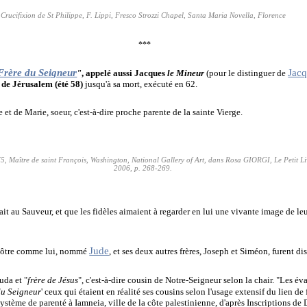
Crucifixion de St Philippe, F. Lippi, Fresco Strozzi Chapel, Santa Maria Novella, Florence
***
Frère du Seigneur
Jac
"
, appelé aussi Jacques
le Mineur
(pour le distinguer de
 de Jérusalem (été 58)
jusqu'à sa mort, exécuté en 62.
 et de Marie, soeur, c'est-à-dire proche parente de la sainte Vierge.
, Maître de saint François, Washington, National Gallery of Art, dans Rosa GIORGI, Le Petit Liv
2006, p. 268-269.
lait au Sauveur, et que les fidèles aimaient à regarder en lui une vivante image de l
Jude
Apôtre comme lui, nommé
, et ses deux autres frères, Joseph et Siméon, furent di
uda et "
frère de Jésus
", c'est-à-dire cousin de Notre-Seigneur selon la chair. "Les éva
du Seigneur
' ceux qui étaient en réalité ses cousins selon l'usage extensif du lien de
 système de parenté à Iamneia, ville de la côte palestinienne, d'après Inscriptions de