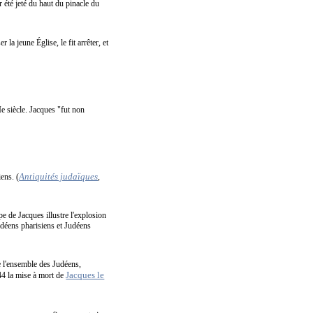
r été jeté du haut du pinacle du
la jeune Église, le fit arrêter, et
Ie siècle. Jacques "fut non
Antiquités judaïques
ens. (
,
e de Jacques illustre l'explosion
udéens pharisiens et Judéens
e l'ensemble des Judéens,
Jacques le
-44 la mise à mort de