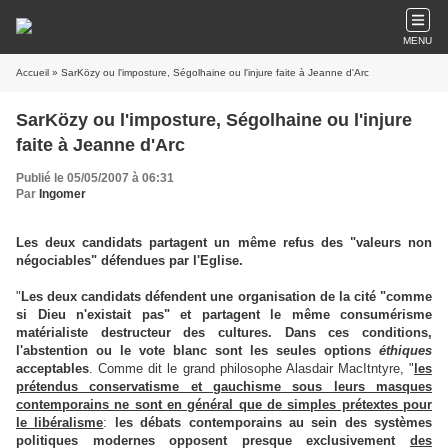
MENU
Accueil
» SarKözy ou l'imposture, Ségolhaine ou l'injure faite à Jeanne d'Arc
SarKözy ou l'imposture, Ségolhaine ou l'injure
faite à Jeanne d'Arc
Publié le 05/05/2007 à 06:31
Par
Ingomer
Les deux candidats partagent un même refus des "valeurs non
négociables" défendues par l'Eglise.
"
Les deux candidats défendent une organisation de la cité "comme
si Dieu n'existait pas" et partagent le même consumérisme
matérialiste destructeur des cultures. Dans ces conditions,
l'abstention ou le vote blanc sont les seules options
éthiques
acceptables
. Comme dit le grand philosophe Alasdair MacItntyre, "
les
prétendus conservatisme et gauchisme sous leurs masques
contemporains ne sont en général que de simples prétextes pour
le libéralisme
:
les débats contemporains au sein des systèmes
politiques modernes opposent presque exclusivement
des