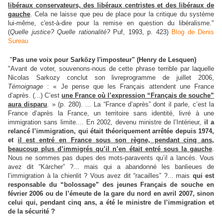
libéraux conservateurs, des libéraux centristes et des libéraux de
gauche
. Cela ne laisse que peu de place pour la critique du système
lui-même, c'est-à-dire pour la remise en question du libéralisme."
(
Quelle justice? Quelle rationalité?
Puf, 1993, p. 423)
Blog de Denis
Sureau
"
Pas une voix pour Sarközy l'imposteur"
(Henry de Lesquen)
"Avant de voter, souvenons-nous de cette phrase terrible par laquelle
Nicolas Sarkozy conclut son livreprogramme de juillet 2006,
Témoignage
: « Je pense que les Français attendent une France
d’après. (...) C’est
une France où l’expression “Français de souche”
aura disparu
. » (p. 280). ... La “France d’après” dont il parle, c’est la
France d’après la France, un territoire sans identité, livré à une
immigration sans limite.... En 2002, devenu ministre de l’Intérieur,
il a
relancé l’immigration, qui était théoriquement arrêtée depuis 1974,
et
il est entré en France sous son règne, pendant cinq ans,
beaucoup plus d’immigrés qu’il n’en était entré sous la gauche
.
Nous ne sommes pas dupes des mots-paravents qu’il a lancés. Vous
avez dit “Kärcher” ?... mais qui a abandonné les banlieues de
l’immigration à la chienlit ? Vous avez dit “racailles” ?... mais
qui est
responsable du “bolossage” des jeunes Français de souche en
février 2006 ou de l’émeute de la gare du nord en avril 2007, sinon
celui qui, pendant cinq ans, a été le ministre de l’immigration et
de la sécurité ?