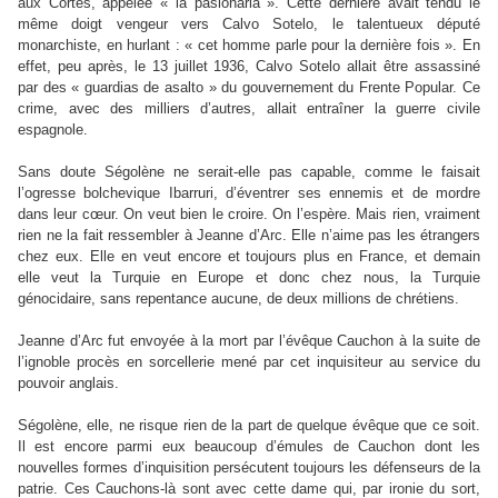
aux Cortes, appelée « la pasionaria ». Cette dernière avait tendu le
même doigt vengeur vers Calvo Sotelo, le talentueux député
monarchiste, en hurlant : « cet homme parle pour la dernière fois ». En
effet, peu après, le 13 juillet 1936, Calvo Sotelo allait être assassiné
par des « guardias de asalto » du gouvernement du Frente Popular. Ce
crime, avec des milliers d’autres, allait entraîner la guerre civile
espagnole.
Sans doute Ségolène ne serait-elle pas capable, comme le faisait
l’ogresse bolchevique Ibarruri, d’éventrer ses ennemis et de mordre
dans leur cœur. On veut bien le croire. On l’espère. Mais rien, vraiment
rien ne la fait ressembler à Jeanne d’Arc. Elle n’aime pas les étrangers
chez eux. Elle en veut encore et toujours plus en France, et demain
elle veut la Turquie en Europe et donc chez nous, la Turquie
génocidaire, sans repentance aucune, de deux millions de chrétiens.
Jeanne d’Arc fut envoyée à la mort par l’évêque Cauchon à la suite de
l’ignoble procès en sorcellerie mené par cet inquisiteur au service du
pouvoir anglais.
Ségolène, elle, ne risque rien de la part de quelque évêque que ce soit.
Il est encore parmi eux beaucoup d’émules de Cauchon dont les
nouvelles formes d’inquisition persécutent toujours les défenseurs de la
patrie. Ces Cauchons-là sont avec cette dame qui, par ironie du sort,