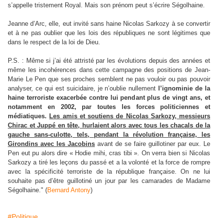
s’appelle tristement Royal. Mais son prénom peut s’écrire Ségolhaine.
Jeanne d’Arc, elle, eut invité sans haine Nicolas Sarkozy à se convertir
et à ne pas oublier que les lois des républiques ne sont légitimes que
dans le respect de la loi de Dieu.
P.S. : Même si j’ai été attristé par les évolutions depuis des années et
même les incohérences dans cette campagne des positions de Jean-
Marie Le Pen que ses proches semblent ne pas vouloir ou pas pouvoir
analyser, ce qui est suicidaire, je n’oublie nullement
l’ignominie de la
haine terroriste exacerbée contre lui pendant plus de vingt ans, et
notamment en 2002, par toutes les forces politiciennes et
médiatiques.
Les amis et soutiens de Nicolas Sarkozy, messieurs
Chirac et Juppé en tête, hurlaient alors avec tous les chacals de la
gauche sans-culotte, tels, pendant la révolution française, les
Girondins avec les Jacobins
avant de se faire guillotiner par eux. Le
Pen eut pu alors dire « Hodie mihi, cras tibi ». On verra bien si Nicolas
Sarkozy a tiré les leçons du passé et a la volonté et la force de rompre
avec la spécificité terroriste de la république française. On ne lui
souhaite pas d’être guillotiné un jour par les camarades de Madame
Ségolhaine." (
Bernard Antony
)
#Politique