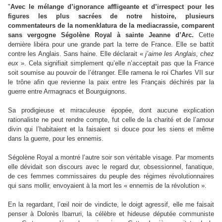
"
Avec le mélange d’ignorance affligeante et d’irrespect pour les
figures les plus sacrées de notre histoire, plusieurs
commentateurs de la nomenklatura de la mediacrassie, comparent
sans vergogne Ségolène Royal à sainte Jeanne d’Arc.
Cette
dernière libéra pour une grande part la terre de France. Elle se battit
contre les Anglais. Sans haine. Elle déclarait «
j’aime les Anglais, chez
eux
». Cela signifiait simplement qu’elle n’acceptait pas que la France
soit soumise au pouvoir de l’étranger. Elle ramena le roi Charles VII sur
le trône afin que revienne la paix entre les Français déchirés par la
guerre entre Armagnacs et Bourguignons.
Sa prodigieuse et miraculeuse épopée, dont aucune explication
rationaliste ne peut rendre compte, fut celle de la charité et de l’amour
divin qui l’habitaient et la faisaient si douce pour les siens et même
dans la guerre, pour les ennemis.
Ségolène Royal a montré l’autre soir son véritable visage. Par moments
elle dévidait son discours avec le regard dur, obsessionnel, fanatique,
de ces femmes commissaires du peuple des régimes révolutionnaires
qui sans mollir, envoyaient à la mort les « ennemis de la révolution ».
En la regardant, l’œil noir de vindicte, le doigt agressif, elle me faisait
penser à Dolorès Ibarruri, la célèbre et hideuse députée communiste