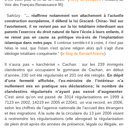
Voix des Français-Renaissance 95)
Sarközy
"
...
réaffirme notamment son attachement à l'actuelle
construction européenne, il défend la loi Giscard- Chirac- Veil sur
l'avortement, il ne revient pas sur la loi totalitaire interdisant aux
parents l'exercice du droit naturel de faire l'école à leurs enfants, il
ne remet pas en cause sa politique vis-à-vis de l'implantation
islamique dans notre pays
. Il continue semble-t-il à croire, il n'est pas
hélas le seul, que l'islam n'est qu'une religion alors qu'il s'agit d'une
idéologie totalitaire conquérante." (
le blog de Bernard Antony
)
Il n’aura pas « karchérisé » Cachan : sur les 239 immigrés
clandestins qui occupaient le gymnase de Cachan, en début
d’année, 230 ont été régularisés et 201 ont été relogés.
En dépit
d’une fermeté affichée, l’ex-ministre de l’intérieur n’a
nullement mis en pratique ses déclarations; le nombre de
clandestins régularisés n’ayant pas cessé d’augmenter
.
C’est ainsi qu’on est passé de 3314 régularisations en 1999 à
7123 en 2002, 14219 en 2005 et 22041, un vrai record, en 2006,
selon les chiffres de l’agence nationale de l’accueil des étrangers
et des migrations. A la suite de la circulaire du 13 juin 2006 visant
à restreindre les régularisations (elle abrogeait la régularisation
de plein droit après dix années de présence, légale ou illégale, en