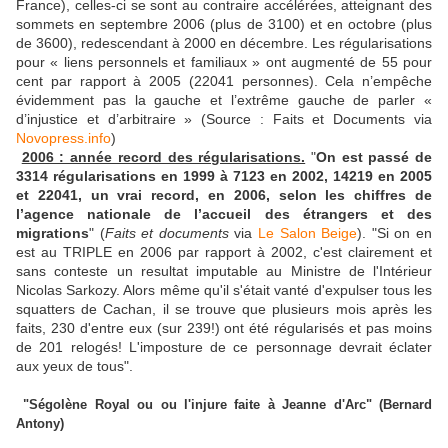
France), celles-ci se sont au contraire accélérées, atteignant des
sommets en septembre 2006 (plus de 3100) et en octobre (plus
de 3600), redescendant à 2000 en décembre. Les régularisations
pour « liens personnels et familiaux » ont augmenté de 55 pour
cent par rapport à 2005 (22041 personnes). Cela n’empêche
évidemment pas la gauche et l’extrême gauche de parler «
d’injustice et d’arbitraire » (Source : Faits et Documents via
Novopress.info
)
2006 : année record des régularisations.
"
On est passé de
3314 régularisations en 1999 à 7123 en 2002, 14219 en 2005
et 22041, un vrai record, en 2006, selon les chiffres de
l’agence nationale de l’accueil des étrangers et des
migrations
" (
Faits et documents
via
Le Salon Beige
). "Si on en
est au TRIPLE en 2006 par rapport à 2002, c'est clairement et
sans conteste un resultat imputable au Ministre de l'Intérieur
Nicolas Sarkozy. Alors même qu'il s'était vanté d'expulser tous les
squatters de Cachan, il se trouve que plusieurs mois après les
faits, 230 d'entre eux (sur 239!) ont été régularisés et pas moins
de 201 relogés! L'imposture de ce personnage devrait éclater
aux yeux de tous".
"Ségolène Royal ou ou l'injure faite à Jeanne d'Arc" (Bernard
Antony)