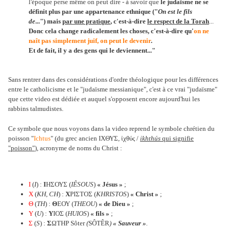
l'époque perse même on peut dire - à savoir que
le judaïsme ne se
définit plus par une appartenance ethnique ("
On est le fils
de
...") mais
par une pratique
, c'est-à-dire
le respect de la Torah
...
Donc cela change radicalement les choses, c'est-à-dire qu'
on ne
naît pas simplement juif, on peut le devenir
.
Et de fait, il y a des gens qui le deviennent..."
Sans rentrer dans des considérations d'ordre théologique pour les différences
entre le catholicisme et le "judaïsme messianique", c'est à ce vrai "judaïsme"
que cette video est dédiée et auquel s'opposent encore aujourd'hui les
rabbins talmudistes.
Ce symbole que nous voyons dans la video reprend le symbole chrétien du
poisson "
Ichtus
" (du grec ancien ΙΧΘΥΣ, ἰχθύς /
ikhthús
qui signifie
"poisson"
), acronyme de noms du Christ :
Ι
(
I
) :
Ι
ΗΣΟΥΣ (
IÊSOUS
)
« Jésus »
;
Χ
(
KH
,
CH
) :
Χ
ΡΙΣΤΟΣ (
KHRISTOS
)
« Christ »
;
Θ
(
TH
) :
Θ
ΕΟΥ (
THEOU
)
« de Dieu »
;
Υ
(
U
) :
Υ
ΙΟΣ (
HUIOS
)
« fils »
;
Σ
(
S
) :
Σ
ΩΤΗΡ Sôter
(
SÔTÊR
)
« Sauveur »
.