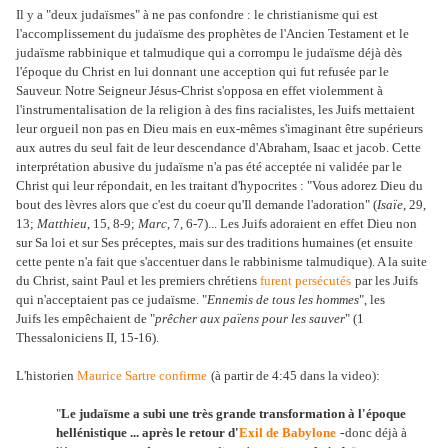
Il y a "deux judaïsmes" à ne pas confondre : le christianisme qui est
l'accomplissement du judaïsme des prophètes de l'Ancien Testament et le
judaïsme rabbinique et talmudique qui a corrompu le judaïsme déjà dès
l'époque du Christ en lui donnant une acception qui fut refusée par le
Sauveur. Notre Seigneur Jésus-Christ s'opposa en effet violemment à
l'instrumentalisation de la religion à des fins racialistes, les Juifs mettaient
leur orgueil non pas en Dieu mais en eux-mêmes s'imaginant être supérieurs
aux autres du seul fait de leur descendance d'Abraham, Isaac et jacob. Cette
interprétation abusive du judaïsme n'a pas été acceptée ni validée par le
Christ qui leur répondait, en les traitant d'hypocrites : "Vous adorez Dieu du
bout des lèvres alors que c'est du coeur qu'Il demande l'adoration" (
Isaïe
, 29,
13;
Matthieu
, 15, 8-9;
Marc
, 7, 6-7)... Les Juifs adoraient en effet Dieu non
sur Sa loi et sur Ses préceptes, mais sur des traditions humaines (et ensuite
cette pente n'a fait que s'accentuer dans le rabbinisme talmudique). A la suite
du Christ, saint Paul et les premiers chrétiens
furent persécutés
par les Juifs
qui n'acceptaient pas ce judaïsme. "
Ennemis de tous les hommes
", les
Juifs les empêchaient de "
prêcher aux païens pour les sauver
" (
1
Thessaloniciens II, 15-16).
L'historien
Maurice Sartre
confirme
(à partir de 4:45 dans la video):
"
Le judaïsme a subi une très grande transformation à l'époque
hellénistique ...
après le retour d'
Exil de Babylone
-
donc déjà à