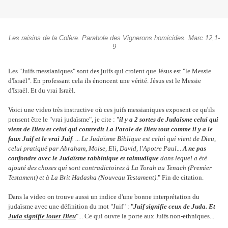
Les raisins de la Colère. Parabole des Vignerons homicides. Marc 12,1-
9
Les "Juifs messianiques" sont des juifs qui croient que Jésus est "le Messie
d'Israël". En professant cela ils énoncent une vérité. Jésus est le Messie
d'Israël. Et du vrai Israël.
Voici une video très instructive où ces juifs messianiques exposent ce qu'ils
pensent être le "vrai judaïsme", je cite : "
i
l y a 2 sortes de Judaïsme celui qui
vient de Dieu et celui qui contredit La Parole de Dieu tout comme il y a le
faux Juif et le vrai Juif
. ... Le Judaïsme Biblique est celui qui vient de Dieu,
celui pratiqué par Abraham, Moise, Eli, David, l'Apotre Paul...
A ne pas
confondre avec le Judaïsme rabbinique et talmudique
dans lequel a été
ajouté des choses qui sont contradictoires à La Torah au Tenach (Premier
Testament) et à La Brit Hadasha (Nouveau Testament)
." Fin de citation.
Dans la video on trouve aussi un indice d'une bonne interprétation du
judaïsme avec une définition du mot "Juif" : "
Juif signifie ceux de Juda. Et
Juda signifie louer Dieu
"... Ce qui ouvre la porte aux Juifs non-ethniques...