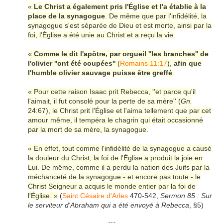
«
Le Christ a également pris l'Église et l'a établie à la
place de la synagogue
. De même que par l'infidélité, la
synagogue s'est séparée de Dieu et est morte, ainsi par la
foi, l'Église a été unie au Christ et a reçu la vie.
«
Comme le dit l'apôtre, par orgueil ''les branches'' de
l'olivier ''ont été coupées''
(
Romains 11:17
),
afin que
l'humble olivier sauvage puisse être greffé
.
« Pour cette raison Isaac prit Rebecca, ''et parce qu'il
l'aimait, il fut consolé pour la perte de sa mère'' (
Gn.
24:67), le Christ prit l'Église et l'aima tellement que par cet
amour même, il tempéra le chagrin qui était occasionné
par la mort de sa mère, la synagogue.
« En effet, tout comme l'infidélité de la synagogue a causé
la douleur du Christ, la foi de l'Église a produit la joie en
Lui. De même, comme il a perdu la nation des Juifs par la
méchanceté de la synagogue - et encore pas toute - le
Christ Seigneur a acquis le monde entier par la foi de
l'Église. »
(
Saint Césaire d'Arles
470-542,
Sermon 85 : Sur
le serviteur d'Abraham qui a été envoyé à Rebecca
, §5)