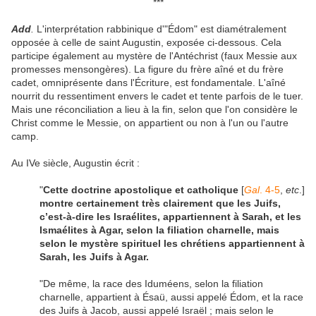
***
Add
.
L'interprétation rabbinique d'"Édom" est diamétralement
opposée à celle de saint Augustin, exposée ci-dessous. Cela
participe également au mystère de l'Antéchrist (faux Messie aux
promesses mensongères). La figure du frère aîné et du frère
cadet, omniprésente dans l'Écriture, est fondamentale. L'aîné
nourrit du ressentiment envers le cadet et tente parfois de le tuer.
Mais une réconciliation a lieu à la fin, selon que l'on considère le
Christ comme le Messie, on appartient ou non à l'un ou l'autre
camp.
Au IVe siècle, Augustin écrit :
"
Cette doctrine apostolique et catholique
[
Gal
. 4-5
,
etc
.]
montre certainement très clairement que les Juifs,
c’est-à-dire les Israélites, appartiennent à Sarah, et les
Ismaélites à Agar, selon la filiation charnelle, mais
selon le mystère spirituel les chrétiens appartiennent à
Sarah, les Juifs à Agar.
"De même, la race des Iduméens, selon la filiation
charnelle, appartient à Ésaü, aussi appelé Édom, et la race
des Juifs à Jacob, aussi appelé Israël ; mais selon le