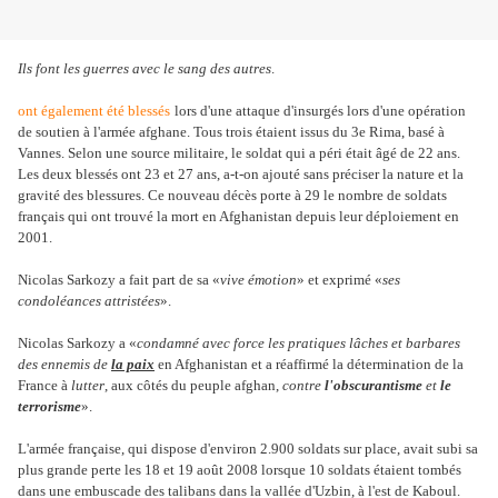
Ils font les guerres avec le sang des autres
.
ont également été blessés
lors d'une attaque d'insurgés lors d'une opération
de soutien à l'armée afghane. Tous trois étaient issus du 3e Rima, basé à
Vannes. Selon une source militaire, le soldat qui a péri était âgé de 22 ans.
Les deux blessés ont 23 et 27 ans, a-t-on ajouté sans préciser la nature et la
gravité des blessures. Ce nouveau décès porte à 29 le nombre de soldats
français qui ont trouvé la mort en Afghanistan depuis leur déploiement en
2001.
Nicolas Sarkozy a fait part de sa «
vive émotion
» et exprimé «
ses
condoléances attristées
».
Nicolas Sarkozy a «
condamné avec force les pratiques lâches et barbares
des ennemis de
la paix
en Afghanistan et a réaffirmé la détermination de la
France à
lutter
, aux côtés du peuple afghan,
contre
l'obscurantisme
et
le
terrorisme
».
L'armée française, qui dispose d'environ 2.900 soldats sur place, avait subi sa
plus grande perte les 18 et 19 août 2008 lorsque 10 soldats étaient tombés
dans une embuscade des talibans dans la vallée d'Uzbin, à l'est de Kaboul.