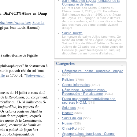
Saint Ignace de Loyola, fondateur de la
Compagnie de Jésus
Le Petit Livre des Saints, Éditions du
Chêne, tome 1, 2011, p. 85. Un militaire
Saint Ignace naquit en 1491 a u château
de Loyola, en Espagne. Il était le dernier
de douze enfants, et il donna dès son bas
olutions françaises
, Sous la
âge des marques d'une grande vivacité
igé par Jean-Louis Harouel)
d'esprit....
Sainte Juliette
Le martyre de sainte Julitte (anonyme, 2e
moitié du XVIIe siècle), église Saint-Cyr-et-
Sainte-Julitte de Villejuif Julitte de Tarse ou
Juliette de Césarée est une riche veuve de
Césarée (aujourd'hui Kayseri en Turquie),
dépouillée par un homme d'affaires...
 cette réforme de l'égalité
Catégories
"philosophiques" fit obstruction à
sur le pouvoir réel du roi "tout-
Démocrature - caste - oligarchie - empire
(2090)
lle
Subvention
en 1750-51,
"
Religion
(1796)
Contre-information
(1217)
Résistance - Reconstruction -
ments du 14 juillet et ceux du 5
Reconquête - Renaissance
(1041)
e la Révolution, qui confirment,
Franc-maçonnerie mondialisme soc.
iculier au 13-14 Juillet et au 5-
secrètes N.O.M.
(674)
aujourd'hui, les papiers du
Sciences
(581)
r celui-ci conte en détail les
Histoire
(568)
tion de ses papiers, lesquels
Saints du jour
(555)
ère année de la Constituante.
Russie
(538)
ise), et envoyé de Stanislas
Christ-Roi
(460)
ni a publié, de façon fort
Argumentaires historiques - Contre-
es La Rochefoucauld, de