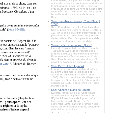
Les hommes, unis par une même langue,
l artisan de sa chute, dans son
ont voulu construire une tour pour atteindre
le ciel, non par amour de Dieu, mais par
ationale
,
1792, p.114,
où il dit
orgueil, pour se faire un nom et éviter d’être
n française, Chronique d'une
dispersés. Dieu a confondu leur langage et
les a dispersés sur la face de la terre.
Dans...
Saint Jean-Marie Vianney, Curé d'Ars (†
1859)
çaise porte en lui une inavouable
Saint Curé d'Ars, dans Le Petit Livre des
Jean Sévillia
euple
" (
,
Saints, Éditions du Chêne, tome 2, 2011, p.
119. On a dit de plus d'un personnage, de
plu s d'un Saint, qu'ils furent les prodiges
de leur siècle. Ceci n'est peut-être vrai de
e la société de l'Argent-Roi à la
personne autant que du curé d'Ars...
Le tout en proclamant le "
pouvoir
Sainte Lydie de la Pourpre (Ier s.)
e, contrôlant les élus (mandat
Lydie de Thyatire (ville de Mysie, actuelle
Turquie) ou Lydie de la Pourpre (Ier s.)
gouvernement représentatif"
D'après Saint Luc, elle serait la première
: "
Les 749 membres de la
Européenne à s'être convertie au Christ.
Saint Paul l'aurait rencontrée alors qu'il
 du cens et du refus du droit de
arrivait en Macédoine orientale. Elle était...
n vote ?
,
Editions du Rocher,
Saint Pierre-Julien Eymard
Fondateur de la Congrégation des Pères
du Saint-Sacrement et de celle des
Servantes du Saint-Sacrement (1811-
oeuvre avec une minutie diabolique.
1868). Fils d'un boutiquier de village dans
lot, Jean Sévillia et Edmund
la région de Grenoble, il fut d'abord prêtre
séculier. En 1839, il entre chez les Pères
maristes dont...
Saint Alphonse-Marie de Liguori
Évêque, fondateur de la “Congregatio
Sanctissimi Redemptoris” Docteur de
urces fournies (chapitre final
l'Église Alfonso Maria de Liguori naît à
Marianella, près de Naples, le 27
 des "philosophes", ni des
septembre 1696, dans une famille noble.
au régime
sur le mythe
Après de fort brillantes études, docteur en
taires s'étaient opposé
droit civil et canonique...