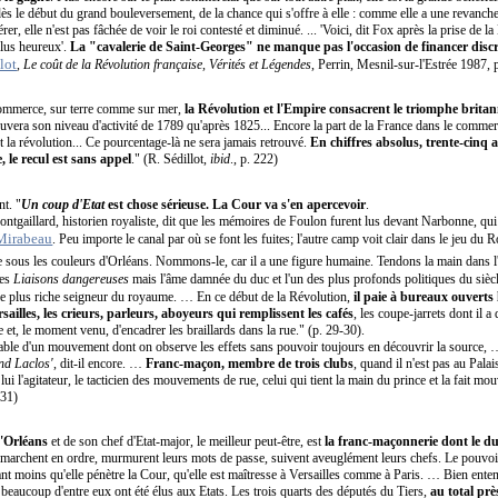
 dès le début du grand bouleversement, de la chance qui s'offre à elle : comme elle a une revanch
rer, elle n'est pas fâchée de voir le roi contesté et diminué. ... 'Voici, dit Fox après la prise de la
plus heureux'.
La "cavalerie de Saint-Georges" ne manque pas l'occasion de financer discr
lot
,
Le coût de la Révolution française, Vérités et Légendes
, Perrin, Mesnil-sur-l'Estrée 1987, 
mmerce, sur terre comme sur mer,
la Révolution et l'Empire consacrent le triomphe britann
uvera son niveau d'activité de 1789 qu'après 1825... Encore la part de la France dans le commerc
nt la révolution... Ce pourcentage-là ne sera jamais retrouvé.
En chiffres absolus, trente-cinq 
e,
le recul est sans appel
." (R. Sédillot,
ibid
., p. 222)
t. "
Un coup d'Etat
est chose sérieuse. La Cour va s'en apercevoir
.
t. Montgaillard, historien royaliste, dit que les mémoires de Foulon furent lus devant Narbonne, q
Mirabeau
. Peu importe le canal par où se font les fuites; l'autre camp voit clair dans le jeu du 
e sous les couleurs d'Orléans. Nommons-le, car il a une figure humaine. Tendons la main dans l
des
Liaisons dangereuses
mais l'âme damnée du duc et l'un des plus profonds politiques du siècl
t le plus riche seigneur du royaume. … En ce début de la Révolution,
il paie à bureaux ouverts 
ersailles, les crieurs, parleurs, aboyeurs qui remplissent les cafés
, les coupe-jarrets dont il a
 et, le moment venu, d'encadrer les braillards dans la rue." (p. 29-30).
éritable d'un mouvement dont on observe les effets sans pouvoir toujours en découvrir la source,
nd Laclos'
, dit-il encore. …
Franc-maçon, membre de trois clubs
, quand il n'est pas au Pala
lui l'agitateur, le tacticien des mouvements de rue, celui qui tient la main du prince et la fait mo
 31)
'Orléans
et de son chef d'Etat-major, le meilleur peut-être, est
la franc-maçonnerie dont le du
t, marchent en ordre, murmurent leurs mots de passe, suivent aveuglément leurs chefs. Le pouvoir
tant moins qu'elle pénètre la Cour, qu'elle est maîtresse à Versailles comme à Paris. … Bien ent
t beaucoup d'entre eux ont été élus aux Etats. Les trois quarts des députés du Tiers,
au total prè