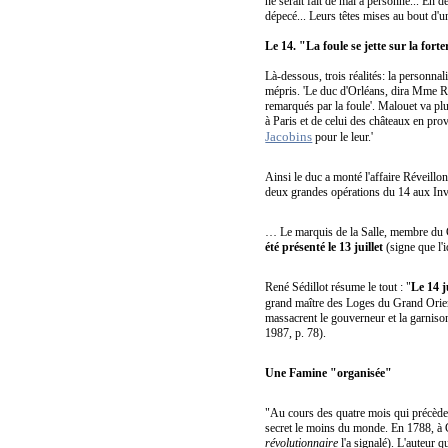
ne serait fait de mal à personne... En 
dépecé... Leurs têtes mises au bout d'
Le 14. "La foule se jette sur la fort
Là-dessous, trois réalités: la personnal
mépris. 'Le duc d'Orléans, dira Mme Rola
remarqués par la foule'. Malouet va plu
à Paris et de celui des châteaux en pro
Jacobins
pour le leur.'
Ainsi le duc a monté l'affaire Réveillon
deux grandes opérations du 14 aux Inval
… Le marquis de la Salle, membre du Co
été présenté le 13 juillet
(signe que l'i
René Sédillot résume le tout : "
Le 14 j
grand maître des Loges du Grand Orie
massacrent le gouverneur et la garniso
1987, p. 78).
Une Famine "organisée"
"Au cours des quatre mois qui précèdent 
secret le moins du monde. En 1788, à 
révolutionnaire
l'a signalé). L'auteur q