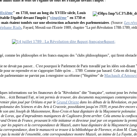
 allant dans le sens de l'égalité de tous les Français devant l'impôt
!
dixième
" en 1710, tout au long du XVIIIe siècle, Louis
vingtième
ablir l'égalité devant l'impôt (
"
"
en 1750 et
Les rév
 mais étaient tombés sur une obstruction acharnée des parlementaires
. (Source:
téphane Rials
, Fayard, Mesnil-sur-l'Estrée 1989, chapitre "La pré-Révolution 1788-1789, réd
gé, comme les philosophes et les francs-maçons des "clubs philosophiques", qui firent obstacle à
e ne devait pas passer... C'est pourquoi le Parlement de Paris travaillé par les idées soit-disant 
ale pour ne reprendre et ne s'appropier l'idée qu'en ... 1789. Comme par hasard. Cela en dit long 
Machault d'Arnouvi
nde parlementaire ne parvint pas à enregistrer sa réforme (
"Vingtième"
de
ques informations sur les financeurs de la "Révolution" dite "française", surtout pour les évène
êtes
... écrit Bernard Faÿ,
m'ont permis de trouver, des documents maçonniques contemporains d
Grand Orient
 premier plan joué par Orléans et par le
dans les débuts de la Révolution, en part
polonaise des Sciences et des Arts à Cracovie, possédaient jusqu'en 1939, et peut-être encore 
 de son ami Joseph de Maisonneuve, Rose-Croix et haut dignitaire de la Maçonnerie polonaise. O
i de Loras, que d'imprudentes manigances de Cagliostro firent arrêter. Cela amena la confisca
nd Orient de France, prouvant le rôle initiateur et directeur joué par cet organisme la premi
par les papiers et la correspondance de Mazzéi, autre haut dignitaire de la Maçonnerie (angla
a correspondance, dont le manuscrit se trouve à la bibliothèque de Florence, et dont M. Ciampi
e pas la moitié de l'ensemble, cette correspondance montre Mazzéi, un intime de La Fayette, d