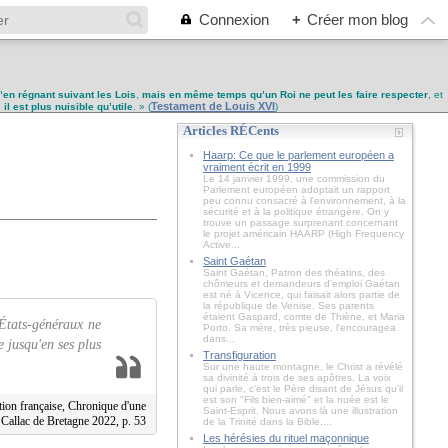
Connexion
+
Créer mon blog
u’en régnant suivant les Lois
,
mais en même temps qu’un Roi ne peut les faire respecter
, et
Testament de Louis XVI
,
il est plus nuisible qu’utile
. » (
)
Articles RÉCents
Haarp: Ce que le parlement européen a
vraiment écrit en 1999
Le 14 janvier 1999, une commission du
Parlement européen adoptait un rapport
peu connu consacré à l'environnement, à la
sécurité et à la politique étrangère. On y
trouve un passage surprenant concernant
le projet américain HAARP (High Frequency
Active...
Saint Gaétan
Saint Gaétan, Patron des théatins, des
chômeurs et demandeurs d'emploi Gaétan
est né à Vicence, qui faisait alors partie de
la république de Venise. Ses parents
étaient Gaspard, comte de Thiène, et Maria
 États-généraux ne
Porto. Sa mère, très pieuse, l'encouragea
dans...
e jusqu'en ses plus
Transfiguration
Sur une haute montagne, le Christ a révélé
sa divinité à trois de ses apôtres. La voix
qui parle, c'est le Père disant de Jésus qu'il
est son "Fils bien-aimé" et la nuée est le
ion française, Chronique d'une
Saint-Esprit. Nous avons là une illustration
 Callac de Bretagne 2022, p. 53
de la Trinité dans la Bible....
Les hérésies du rituel maçonnique