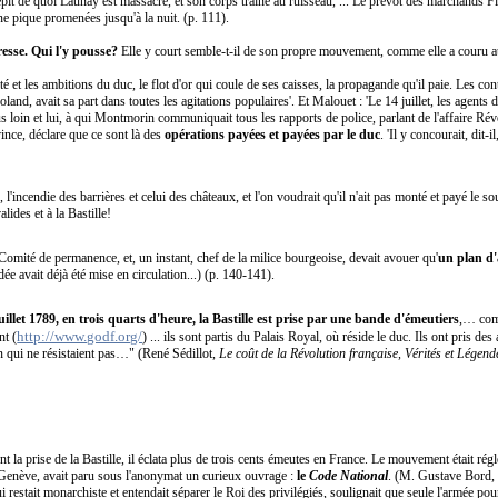
dépit de quoi Launay est massacré, et son corps traîné au ruisseau, ... Le prévot des marchands F
une pique promenées jusqu'à la nuit. (p. 111).
eresse. Qui l'y pousse?
Elle y court semble-t-il de son propre mouvement, comme elle a couru au
ité et les ambitions du duc, le flot d'or qui coule de ses caisses, la propagande qu'il paie. Les c
nd, avait sa part dans toutes les agitations populaires'. Et Malouet : 'Le 14 juillet, les agents 
s loin et lui, à qui Montmorin communiquait tous les rapports de police, parlant de l'affaire Réve
vince, déclare que ce sont là des
opérations payées et payées par le duc
. 'Il y concourait, dit-
, l'incendie des barrières et celui des châteaux, et l'on voudrait qu'il n'ait pas monté et payé le 
ides et à la Bastille!
mité de permanence, et, un instant, chef de la milice bourgeoise, devait avouer qu'
un plan d'a
dée avait déjà été mise en circulation...) (p. 140-141).
uillet 1789, en trois quarts d'heure, la Bastille est prise par une bande d'émeutiers
,… com
http://www.godf.org/
nt (
) ... ils sont partis du Palais Royal, où réside le duc. Ils ont pris de
n qui ne résistaient pas…" (René Sédillot,
Le coût de la Révolution française, Vérités et Légend
la prise de la Bastille, il éclata plus de trois cents émeutes en France. Le mouvement était réglé
Genève, avait paru sous l'anonymat un curieux ouvrage :
le
Code National
. (M. Gustave Bord,
ui restait monarchiste et entendait séparer le Roi des privilégiés, soulignait que seule l'armée p