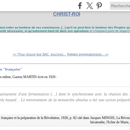
CHRIST-ROI
tout entier au bonheur de ses concitoyens, [...] qu’il ne peut faire le bonheur des Peuples q
utorité nécessaire, et qu’autrement étant lié dans ses opérations
et n’inspirant point de respect
<< "Pour réussir leur BAC, inscrivez...
Religion immigrationniste... >>
ite "française"
elle-même, Gaston MARTIN écrit en 1926 :
boutissement d'une fermentation [...] dont le synchronisme avec la réunion des
imple hasard... Le renversement de la monarchie absolue a été une action préparé
ançaise et la préparation de la Révolution, 1926, p. 82 cité dans Jacques MINOIS, La Révout
hécatombe, l'Icône de Marie,