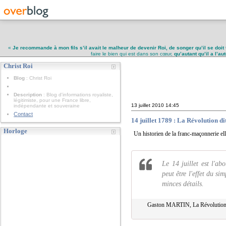
«
Je recommande à mon fils s’il avait le malheur de devenir Roi, de songer qu’il se doit 
faire le bien qui est dans son cœur,
qu’autant qu’il a l’a
Christ Roi
Christ Roi
Blog
: Christ Roi
Description
: Blog d'informations royaliste,
légitimiste, pour une France libre,
13 juillet 2010
14:45
indépendante et souveraine
Contact
14 juillet 1789 : La Révolution d
Horloge
Un historien de la franc-maçonnerie 
Le 14 juillet est l'a
peut être l'effet du s
minces détails.
Gaston MARTIN, La Révolution fr