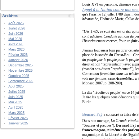
Louis XVI en personne, dénonce son co
Appel à la Nation contre une sect
qu'à Paris, le 12 juillet 1789 déjà..., d
Archives
hécatombe
, l'Icône de Marie, Callac d
Août 2026
Juillet 2026
"
Dès 1789, ce sont des minorités qui s
Juin 2026
contradiction. Conduite au nom du peu
Mai 2026
Historiquement correct, Pour en finir 
Avril 2026
Mars 2026
J'aurais tout aussi bien pu titrer cet ar
place de la société du Christ-Roi... Chr
Février 2026
du peuple par le peuple pour le peuple
Janvier 2026
direct et non "représentatif") avec jug
Décembre 2025
(mandat soit-disant "représentatif"), l
Novembre 2025
Convention furent élus dans un tel clim
Octobre 2025
vote aux femmes,
cette Assemblée... n
Septembre 2025
Monaco 2007, p. 208-209).
Août 2025
Juillet 2025
La dite "révolte du peuple" en ce 14 ju
Je tire les quelques considérations qu
Juin 2025
Burke.
Mai 2025
Avril 2025
Mars 2025
Bernard Faÿ
a consacré sa thèse de 
Février 2025
Dans son ouvrage,
La Grande révolut
Janvier 2025
"Sources et preuves"),
Bernard Faÿ
m
francs-maçons, ni même des parleme
maçonnique de la Liberté et de l'Egalit