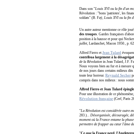
Dans son "
Louis XVI ou la fin d'un m
Révolution : "bons 'patriotes', les fina
soldats" (B. Faÿ,
Louis XVI ou la fin 
Un autre auteur mentionne ce rôle joué 
des troupes
. Gardes françaises d'abor
position à la hausse et pour qui Necker
juillet
, Lardanchet, Macon 1950., p. 62
Jean Tulard
Alfred Fierro et
évoquent 
contribua largement à la désagrégati
de la Révolution
in Jean Tulard, J.F. F
Nous voyons bien au fur et à mesure que 
de nos jours dans certains milieux dits 
Reynald Secher
toute leur horreur.
pa
compris dans nos milieux : nous som
Alfred Fierro et Jean Tulard épingle
Pour une illustration de ce phénomène,
Révolution française
(Cerf, Paris 2
"
La Révolution est considérée outre-m
283.)...
Désorganisée, découragée, désar
moment où la France entame la phase dé
permettre de frapper au cœur l'âme de
"
Ce que la France perd, l'Angleterre