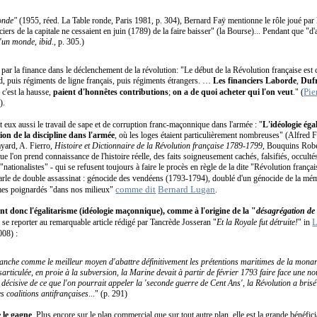
onde"
(1955, réed. La Table ronde, Paris 1981, p. 304), Bernard Faÿ mentionne le rôle joué par la
nciers de la capitale ne cessaient en juin (1789) de la faire baisser" (la Bourse)... Pendant que "d
d'un monde
,
ibid
., p. 305.)
par la finance dans le déclenchement de la révolution: "Le début de la Révolution française est c
d, puis régiments de ligne français, puis régiments étrangers. …
Les financiers
Laborde
,
Duf
Pie
 c'est la hausse,
paient d'honnêtes contributions
;
on a de quoi acheter qui l'on veut
." (
).
eux aussi le travail de sape et de corruption franc-maçonnique dans l'armée : "
L'idéologie éga
on de la discipline dans l'armée
, où les loges étaient particulièrement nombreuses" (Alfred 
ayard, A. Fierro,
Histoire et Dictionnaire de la Révolution française 1789-1799
, Bouquins Robe
l'on prend connaissance de l'histoire réelle, des faits soigneusement cachés, falsifiés, occultés p
"nationalistes" - qui se refusent toujours à faire le procès en règle de la dite "Révolution frança
rle de double assassinat : génocide des vendéens (1793-1794), doublé d'un génocide de la mém
comme dit
Bernard Lugan
mes poignardés "dans nos milieux"
.
nt donc l'égalitarisme (idéologie maçonnique), comme à l'origine de la
"
désagrégation de 
L
 se reporter au remarquable article rédigé par Tancrède Josseran "
Et la Royale fut détruite!
" in
008) :
anche comme le meilleur moyen d'abattre définitivement les prétentions maritimes de la monar
ticulée, en proie à la subversion, la Marine devait à partir de février 1793 faire face une nouv
cisive de ce que l'on pourrait appeler la 'seconde guerre de Cent Ans', la Révolution a brisé 
s coalitions antifrançaises
..." (p. 291)
 le gagne
. Plus encore sur le plan commercial que sur tout autre plan, elle est la grande bénéfici