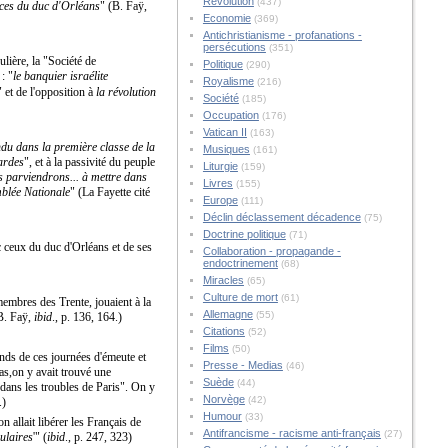
Révolution
(437)
ances du duc d'Orléans
" (B. Faÿ,
Economie
(369)
Antichristianisme - profanations -
persécutions
(351)
ulière, la "Société de
Politique
(290)
: "
le banquier israélite
Royalisme
(216)
" et de l'opposition à
la révolution
Société
(185)
Occupation
(176)
Vatican II
(163)
ndu dans la première classe de la
Musiques
(161)
gardes
", et à la passivité du peuple
Liturgie
(159)
 parviendrons... à mettre dans
Livres
(155)
emblée Nationale
" (La Fayette cité
Europe
(111)
Déclin déclassement décadence
(75)
Doctrine politique
(71)
c ceux du duc d'Orléans et de ses
Collaboration - propagande -
endoctrinement
(68)
Miracles
(65)
Culture de mort
(61)
embres des Trente, jouaient à la
Allemagne
(55)
(B. Faÿ,
ibid
., p. 136, 164.)
Citations
(52)
Films
(50)
 fonds de ces journées d'émeute et
Presse - Medias
(46)
as,on y avait trouvé une
Suède
(44)
dans les troubles de Paris". On y
Norvège
(42)
.)
Humour
(33)
on allait libérer les Français de
Antifrancisme - racisme anti-français
(27)
ulaires
'" (
ibid
., p. 247, 323)