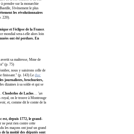
e à prendre sur la monarchie
 Bastille, l'évènement le plus
ètement les révolutionnaires
p. 220).
ique et l'éclipse de la France
.
e mondial sera-t-elle alors loin
années ont été perdues.
En
ui avertit sa maîtresse, Mme de
Roi" (p. 75)
'ombre, nous y saisirons celle de
duc
e finissant." (p. 143) Le
les journalistes, brochuriers,
 des dizaines à sa solde et qui se
 …
Choderlos de Laclos
…
'un
is royal, on le trouve à Montrouge
uvoir, et, comme dit le comte de la
c est, depuis 1772, le grand-
 ne peut rien contre cette
endu les maçons ont joué un grand
s de la moitié des députés sont