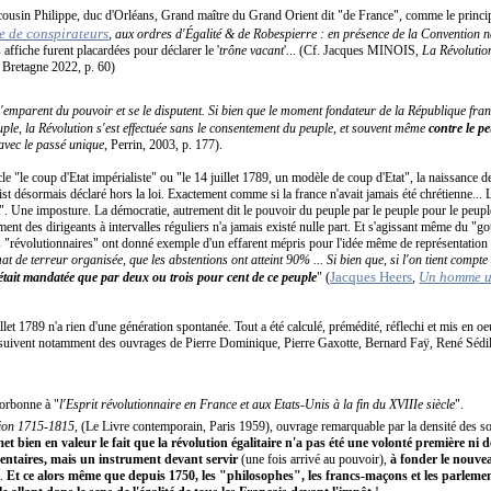
usin Philippe, duc d'Orléans, Grand maître du Grand Orient dit "de France", comme le principa
e de conspirateurs
, aux ordres d'Égalité & de Robespierre
: en présence de la Convention n
es affiche furent placardées pour déclarer le '
trône vacant
'... (Cf. Jacques MINOIS,
La Révolutio
e Bretagne 2022, p. 60)
'emparent du pouvoir et se le disputent. Si bien que le moment fondateur de la République fran
ple, la Révolution s'est effectuée sans le consentement du peuple, et souvent même
contre le p
avec le passé unique
, Perrin, 2003, p. 177).
ticle "le coup d'Etat impérialiste" ou "le 14 juillet 1789, un modèle de coup d'Etat", la naissance d
ist désormais déclaré hors la loi. Exactement comme si la france n'avait jamais été chrétienne... 
". Une imposture. La démocratie, autrement dit le pouvoir du peuple par le peuple pour le peupl
ement des dirigeants à intervalles réguliers n'a jamais existé nulle part. Et s'agissant même du "
es "révolutionnaires" ont donné exemple d'un effarent mépris pour l'idée même de représentation 
at de terreur organisée, que les abstentions ont atteint 90% ... Si bien que, si l'on tient compte
Jacques Heers
Un homme u
'était mandatée que par deux ou trois pour cent de ce peuple
" (
,
illet 1789 n'a rien d'une génération spontanée. Tout a été calculé, prémédité, réflechi et mis en 
i suivent notamment des ouvrages de Pierre Dominique, Pierre Gaxotte, Bernard Faÿ, René Sédil
Sorbonne à "
l'Esprit révolutionnaire en France et aux Etats-Unis à la fin du XVIIIe siècle
".
ion 1715-1815
, (Le Livre contemporain, Paris 1959), ouvrage remarquable par la densité des so
et bien en valeur le fait que la révolution égalitaire n'a pas été une volonté première ni
ntaires, mais un instrument devant servir
(une fois arrivé au pouvoir),
à fonder le nouve
é.
Et ce alors même que depuis 1750, les "philosophes", les francs-maçons et les parlemen