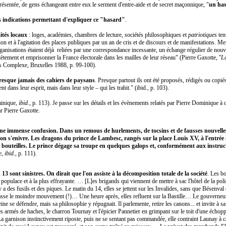
ésentée, de gens échangeant entre eux le serment d'entre-aide et de secret maçonnique, "
un ha
 indications permettant d'expliquer ce "hasard"
.
mités locaux
: loges, académies, chambres de lecture, sociétés philosophiques et
patriotiques
ten
n et à l'agitation des places publiques par un an de cris et de discours et de manifestations. M
anisations étaient déjà reliées par une correspondance incessante, un échange régulier de nouvel
tement et emprisonner la France électorale dans les mailles de leur réseau" (Pierre Gaxotte, ''
L
ons Complexe, Bruxelles 1988, p. 99-100).
resque jamais des cahiers de paysans
. Presque partout ils ont été proposés, rédigés ou copié
 dans leur esprit, mais dans leur style – qui les trahit." (ibid., p. 103).
minique,
ibid
., p. 113). Je passe sur les détails et les évènements relatés par Pierre Dominique 
r Pierre Gaxotte.
'une immense confusion. Dans un remous de hurlements, de tocsins et de fausses nouvelle
, on s'enivre. Les dragons du prince de Lambesc, rangés sur la place Louis XV, à l'entrée
e bouteilles. Le prince dégage sa troupe en quelques galops et, conformément aux instruc
e,
ibid
., p. 111).
13 sont sinistres. On dirait que l'on assiste à la décomposition totale de la société
. Les b
 populace et à la plus effrayante. … [L]es brigands qui viennent de mettre à sac l'hôtel de la polic
a des fusils et des piques. Le matin du 14, elles se jettent sur les Invalides, sans que Bésenval 
re fasse le moindre mouvement (!)… Une heure après, elles refluent sur la Bastille… Le gouverneu
ine se défendre, mais sa philosophie y répugnait. Il parlemente, retire les canons... et invite à s
 armés de haches, le charron Tournay et l'épicier Pannetier en grimpant sur le toit d'une échopp
 La garnison instinctivement riposte, puis ne se sentant pas commandée, elle contraint Launay à c