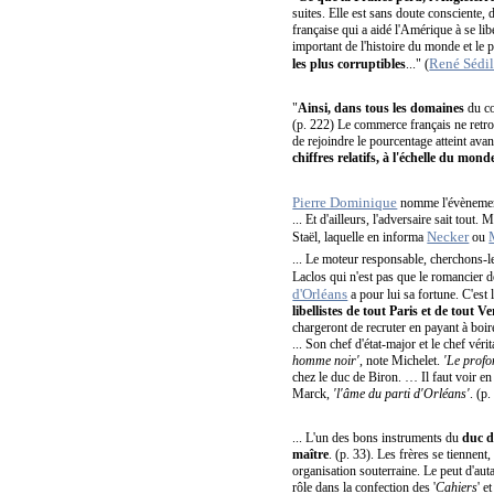
suites. Elle est sans doute consciente,
française qui a aidé l'Amérique à se libé
important de l'histoire du monde et le 
René Sédil
les plus corruptibles
..." (
"
Ainsi, dans tous les domaines
du co
(p. 222) Le commerce français ne retro
de rejoindre le pourcentage atteint ava
chiffres relatifs, à l'échelle du mond
Pierre Dominique
nomme l'évènemen
... Et d'ailleurs, l'adversaire sait tou
Necker
Staël, laquelle en informa
ou
... Le moteur responsable, cherchons-l
Laclos qui n'est pas que le romancier 
d'Orléans
a pour lui sa fortune. C'es
libellistes de tout Paris et de tout V
chargeront de recruter en payant à boire
... Son chef d'état-major et le chef v
homme noir'
, note Michelet.
'Le profo
chez le duc de Biron. … Il faut voir en 
Marck,
'l'âme du parti d'Orléans'
. (p.
... L'un des bons instruments du
duc d
maître
. (p. 33). Les frères se tiennen
organisation souterraine. Le peut d'au
rôle dans la confection des '
Cahiers
' e