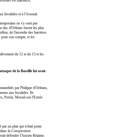
lesselles est massacré,
x Invalides et à l'Arsenal.
ontemporains ne s'y sont pas
du duc d'Orléans furent les plus
illon, de l'incendie des barrières
il, pour son compte, et les
soulèvement du 12 et du 13 et les
ttaque de la Bastille lui avait
mandités par Philippe d'Orléans,
s armes aux Invalides. Ils
es
, Perrin, Mesnil-sur-l'Estrée
 par un plan qui n'était point
 dans
la Conspiration
ourrait défendre l'Ancien Régime,