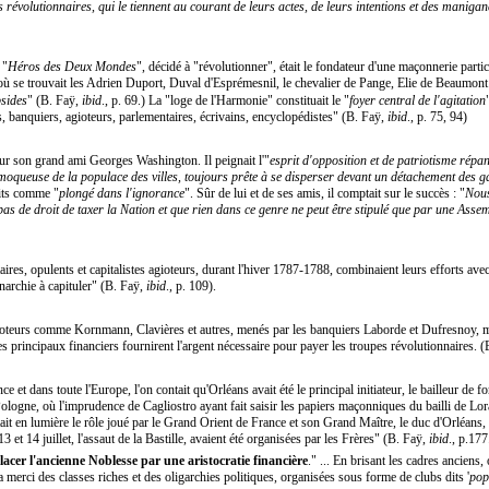
es révolutionnaires, qui le tiennent au courant de leurs actes, de leurs intentions et des manig
 "
Héros des Deux Mondes
", décidé à "révolutionner", était le fondateur d'une maçonnerie partic
ù se trouvait les Adrien Duport, Duval d'Esprémesnil, le chevalier de Pange, Elie de Beaumont 
bsides
" (B. Faÿ,
ibid
., p. 69.) La "loge de l'Harmonie" constituait le "
foyer central de l'agitation
s, banquiers, agioteurs, parlementaires, écrivains, encyclopédistes" (B. Faÿ,
ibid
., p. 75, 94)
 pour son grand ami Georges Washington. Il peignait l'"
esprit d'opposition et de patriotisme répa
 moqueuse de la populace des villes, toujours prête à se disperser devant un détachement des 
its comme "
plongé dans l'ignorance
". Sûr de lui et de ses amis, il comptait sur le succès : "
Nous
 pas de droit de taxer la Nation et que rien dans ce genre ne peut être stipulé que par une Ass
res, opulents et capitalistes agioteurs, durant l'hiver 1787-1788, combinaient leurs efforts ave
archie à capituler" (B. Faÿ,
ibid
., p. 109).
agioteurs comme Kornmann, Clavières et autres, menés par les banquiers Laborde et Dufresnoy, m
es principaux financiers fournirent l'argent nécessaire pour payer les troupes révolutionnaires. 
nce et dans toute l'Europe, l'on contait qu'Orléans avait été le principal initiateur, le bailleur de
ologne, où l'imprudence de Cagliostro ayant fait saisir les papiers maçonniques du bailli de Lor
t en lumière le rôle joué par le Grand Orient de France et son Grand Maître, le duc d'Orléans, 
3 et 14 juillet, l'assaut de la Bastille, avaient été organisées par les Frères" (B. Faÿ,
ibid
., p.177
acer l'ancienne Noblesse par une aristocratie financière
." ... En brisant les cadres anciens, 
 la merci des classes riches et des oligarchies politiques, organisées sous forme de clubs dits '
pop