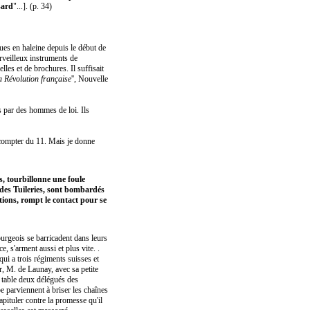
sard
"...]. (p. 34)
ues en haleine depuis le début de
erveilleux instruments de
les et de brochures. Il suffisait
a Révolution française
'', Nouvelle
s par des hommes de loi. Ils
à compter du 11. Mais je donne
s, tourbillonne une foule
 des Tuileries, sont bombardés
tions, rompt le contact pour se
ourgeois se barricadent dans leurs
e, s'arment aussi et plus vite. .
qui a trois régiments suisses et
r, M. de Launay, avec sa petite
a table deux délégués des
e parviennent à briser les chaînes
apituler contre la promesse qu'il