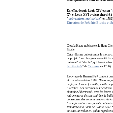
fanatiquement à toute réforme fiscale
En effet, depuis Louis XIV et son "
XV et Louis XVI avaient cherché à ét
subvention territoriale
"
"
en 1786)
Direction de Frédéric Bluche et S
C'est la Haute-noblesse et le Haut-Cler
fiscale.
Cette réforme qui eut sauvé la monarchi
ce projet d'une plus grande égalité fisc
puissant" et "absolu", qui face à la fro
territoriale
Calonne
"
de
en 1786).
L'ouvrage de Bernard Faÿ contient quel
et 6 octobre octobre 1789. "
Deux enqu
de façon claire et formelle, le rôle de
6 octobre. Les archives de l'Académie 
chanoine Albertrandi, avec les lettres
mésaventures de son confrère, le baill
contenaient des communications du Gra
Ces informations me furent confirmées 
Poniatowski à Paris de 1788 à 1792. S
savante, un volumen, qui ne représent