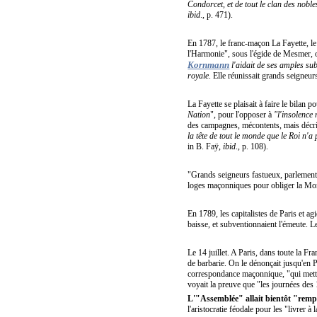
Condorcet, et de tout le clan des nobl
ibid
., p. 471).
En 1787, le franc-maçon La Fayette, le
l'Harmonie", sous l'égide de Mesmer, o
Kornmann
l'aidait de ses amples su
royale
. Elle réunissait grands seigneur
La Fayette se plaisait à faire le bilan
Nation
", pour l'opposer à
"l'insolence
des campagnes, mécontents, mais décr
la tête de tout le monde que le Roi n'a
in B. Faÿ,
ibid
., p. 108).
"Grands seigneurs fastueux, parlementai
loges maçonniques pour obliger la Mon
En 1789, les capitalistes de Paris et 
baisse, et subventionnaient l'émeute. L
Le 14 juillet. A Paris, dans toute la Fra
de barbarie. On le dénonçait jusqu'en P
correspondance maçonnique, "qui mettai
voyait la preuve que "les journées des 1
L'"Assemblée" allait bientôt "rempl
l'aristocratie féodale pour les "livrer à