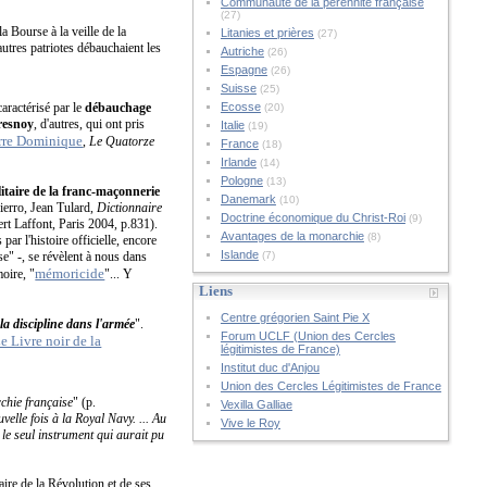
Communauté de la pérennité française
(27)
 Bourse à la veille de la
Litanies et prières
(27)
'autres patriotes débauchaient les
Autriche
(26)
Espagne
(26)
Suisse
(25)
aractérisé par le
débauchage
Ecosse
(20)
resnoy
, d'autres, qui ont pris
Italie
(19)
rre Dominique
,
Le Quatorze
France
(18)
Irlande
(14)
Pologne
(13)
litaire de la franc-maçonnerie
Danemark
(10)
Fierro, Jean Tulard,
Dictionnaire
Doctrine économique du Christ-Roi
(9)
rt Laffont, Paris 2004, p.831).
Avantages de la monarchie
(8)
ar l'histoire officielle, encore
Islande
ise" -, se révèlent à nous dans
(7)
mémoricide
oire, "
"... Y
Liens
Centre grégorien Saint Pie X
la discipline dans l'armée
".
Forum UCLF (Union des Cercles
e Livre noir de la
légitimistes de France)
Institut duc d'Anjou
Union des Cercles Légitimistes de France
chie française
" (p.
Vexilla Galliae
elle fois à la Royal Navy. ...
Au
Vive le Roy
le seul instrument qui aurait pu
aire de la Révolution et de ses