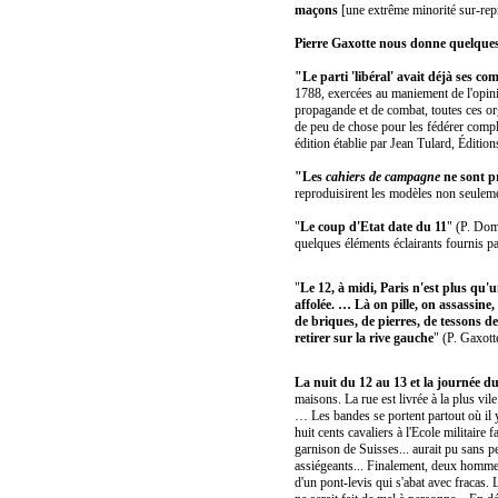
maçons
[une extrême minorité sur-repr
Pierre Gaxotte nous donne quelques
"Le parti 'libéral' avait déjà ses co
1788, exercées au maniement de l'opinio
propagande et de combat, toutes ces org
de peu de chose pour les fédérer complè
édition établie par Jean Tulard, Éditi
"Les
cahiers de campagne
ne sont p
reproduisirent les modèles non seulement
"
Le coup d'Etat date du 11
" (P. Do
quelques éléments éclairants fournis pa
"
Le 12, à midi, Paris n'est plus qu
affolée. … Là on pille, on assassine
de briques, de pierres, de tessons d
retirer sur la rive gauche
" (P. Gaxott
La nuit du 12 au 13 et la journée du 
maisons. La rue est livrée à la plus vile
… Les bandes se portent partout où il y 
huit cents cavaliers à l'Ecole militai
garnison de Suisses... aurait pu sans pe
assiégeants... Finalement, deux hommes
d'un pont-levis qui s'abat avec fracas.