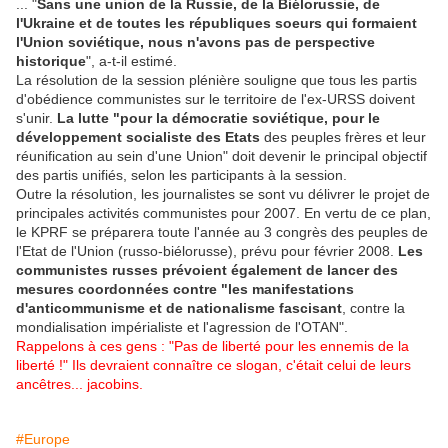
... "
Sans une union de la Russie, de la Biélorussie, de
l'Ukraine et de toutes les républiques soeurs qui formaient
l'Union soviétique, nous n'avons pas de perspective
historique
", a-t-il estimé.
La résolution de la session plénière souligne que tous les partis
d'obédience communistes sur le territoire de l'ex-URSS doivent
s'unir.
La lutte "pour la démocratie soviétique, pour le
développement socialiste des Etats
des peuples frères et leur
réunification au sein d'une Union" doit devenir le principal objectif
des partis unifiés, selon les participants à la session.
Outre la résolution, les journalistes se sont vu délivrer le projet de
principales activités communistes pour 2007. En vertu de ce plan,
le KPRF se préparera toute l'année au 3 congrès des peuples de
l'Etat de l'Union (russo-biélorusse), prévu pour février 2008.
Les
communistes russes prévoient également de lancer des
mesures coordonnées contre "les manifestations
d'anticommunisme et de nationalisme fascisant
, contre la
mondialisation impérialiste et l'agression de l'OTAN".
Rappelons à ces gens : "Pas de liberté pour les ennemis de la
liberté !" Ils devraient connaître ce slogan, c'était celui de leurs
ancêtres... jacobins.
#Europe