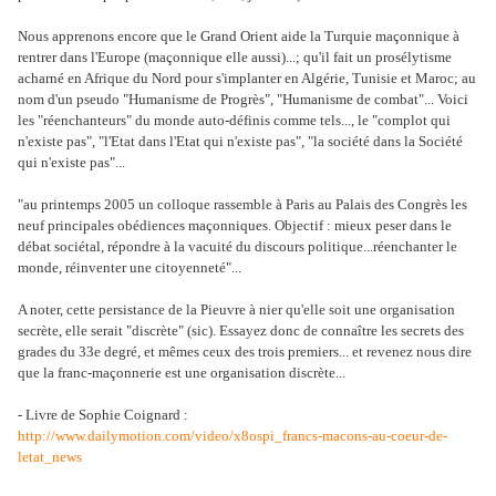
Nous apprenons encore que le Grand Orient aide la Turquie maçonnique à
rentrer dans l'Europe (maçonnique elle aussi)...; qu'il fait un prosélytisme
acharné en Afrique du Nord pour s'implanter en Algérie, Tunisie et Maroc; au
nom d'un pseudo "Humanisme de Progrès", "Humanisme de combat"... Voici
les "réenchanteurs" du monde auto-définis comme tels..., le "complot qui
n'existe pas", "l'Etat dans l'Etat qui n'existe pas", "la société dans la Société
qui n'existe pas"...
"au printemps 2005 un colloque rassemble à Paris au Palais des Congrès les
neuf principales obédiences maçonniques. Objectif : mieux peser dans le
débat sociétal, répondre à la vacuité du discours politique...réenchanter le
monde, réinventer une citoyenneté"...
A noter, cette persistance de la Pieuvre à nier qu'elle soit une organisation
secrète, elle serait "discrète" (sic). Essayez donc de connaître les secrets des
grades du 33e degré, et mêmes ceux des trois premiers... et revenez nous dire
que la franc-maçonnerie est une organisation discrète...
- Livre de Sophie Coignard :
http://www.dailymotion.com/video/x8ospi_francs-macons-au-coeur-de-
letat_news