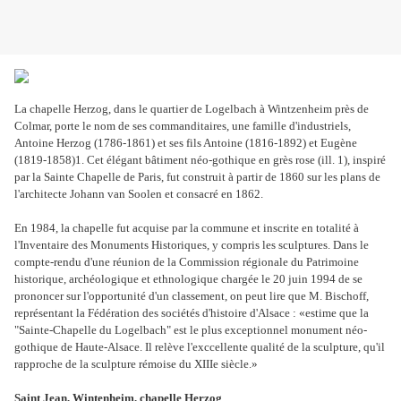
La chapelle Herzog, dans le quartier de Logelbach à Wintzenheim près de
Colmar, porte le nom de ses commanditaires, une famille d'industriels,
Antoine Herzog (1786-1861) et ses fils Antoine (1816-1892) et Eugène
(1819-1858)1. Cet élégant bâtiment néo-gothique en grès rose (ill. 1), inspiré
par la Sainte Chapelle de Paris, fut construit à partir de 1860 sur les plans de
l'architecte Johann van Soolen et consacré en 1862.
En 1984, la chapelle fut acquise par la commune et inscrite en totalité à
l'Inventaire des Monuments Historiques, y compris les sculptures. Dans le
compte-rendu d'une réunion de la Commission régionale du Patrimoine
historique, archéologique et ethnologique chargée le 20 juin 1994 de se
prononcer sur l'opportunité d'un classement, on peut lire que M. Bischoff,
représentant la Fédération des sociétés d'histoire d'Alsace : «estime que la
"Sainte-Chapelle du Logelbach" est le plus exceptionnel monument néo-
gothique de Haute-Alsace. Il relève l'exccellente qualité de la sculpture, qu'il
rapproche de la sculpture rémoise du XIIIe siècle.»
Saint Jean, Wintenheim, chapelle Herzog