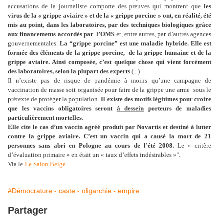
accusations de la journaliste comporte des preuves qui montrent que
les
virus de la « grippe aviaire » et de la « grippe porcine » ont, en réalité, été
mis au point, dans les laboratoires, par des techniques biologiques grâce
aux financements accordés par l’OMS
et, entre autres, par d’autres agences
gouvernementales.
La “grippe porcine” est une maladie hybride. Elle est
formée des éléments de la grippe porcine, de la grippe humaine et de la
grippe aviaire. Ainsi composée, c’est quelque chose qui vient forcément
des laboratoires, selon la plupart des experts
(...)
Il n’existe pas de risque de pandémie à moins qu’une campagne de
vaccination de masse soit organisée pour faire de la grippe une arme sous le
prétexte de protéger la population.
Il existe des motifs légitimes pour croire
que les vaccins obligatoires seront
à dessein
porteurs de maladies
particulièrement mortelles
.
Elle cite le cas d’un vaccin agréé produit par Novartis et destiné à lutter
contre la grippe aviaire. C’est un vaccin qui a causé la mort de 21
personnes sans abri en Pologne au cours de l’été 2008.
Le « critère
d’évaluation primaire » en était un « taux d’effets indésirables »".
Via le
Le Salon Beige
#Démocrature - caste - oligarchie - empire
Partager