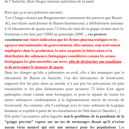
de l’Autriche, Alois Stoger, ministre autrichien de la santé.
Rien que ça et aux prétextes suivants :
"Les Charges réunies par Burgermeister contiennent des preuves que Baxter
AG, une filiale autrichienne de Baxter International, a délibérément transmis
à 16 laboratoires de quatre pays 72 kilos de virus de la grippe aviaire dont la
fourniture a été faite par l’OMS au printemps 2009.
... ces preuves
constituent
une claire indication que les firmes pharmaceutiques et les
agences internationales du gouvernement, elles-mêmes, sont activement
impliquées dans la production, la mise au point, la fabrication et la
distribution des substances biologiques considérées comme les armes
biologiques les plus mortelles sur terre,
afin de déclencher une pandémie
et de provoquer le meurtre de masse
.
Dans les charges qu’elle a présentées en avril, elle a fait remarquer que le
laboratoire de Baxter en Autriche, l’un des laboratoires de biosécurité,
supposés être les plus sûres au monde, n’a pas pris les précautions les plus
essentielles et les plus élémentaires pour sécuriser 72 kilos d’un agent
pathogène classé comme arme biologique, et pour le séparer de toutes les
autres substances conformément à la réglementation stricte du niveau de
biosécurité. Au contraire, elle l’a mélangé avec le virus ordinaire de la grippe
humaine et expédié à partir de ses installations de Orth dans le Danube (...)
Elle porte l’accusation selon laquelle
tout le problème de la pandémie de la
“grippe porcine” repose sur un tas de mensonges disant qu’il n’existe
aucun virus naturel qui soit une menace pour les populations
. Les