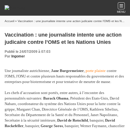
MENU
Accueil
» Vaccination : une journaliste intente une action judicaire contre l’OMS et les Nations Unies
Vaccination : une journaliste intente une action
judicaire contre l’OMS et les Nations Unies
Publié le 24/07/2009 à 07:03
Par
Ingomer
Une journaliste autrichienne,
Jane Burgermeister
,
porte plainte
contre
l'OMS, l'ONU et contre plusieurs hauts responsables du gouvernement et des
entreprises pour bioterrorisme et pour tentative de meurtre de masse.
Les chefs d’accusation sont portés, entre autres, à l’encontre des
personnalités suivantes:
Barack Obama
, Président des Etats-Unis, David
Nabaro, coordonateur du système des Nations Unies pour la lutte contre la
grippe, Margaret Chan, Directrice Générale de l’OMS, Kathleen Sibelius,
Secrétaire du Département de la Santé et du Personnel, Janet Napolitano,
Secrétaire à la sécurité intérieure,
David de Rotschild
, banquier,
David
Rockefeller
, banquier,
George Soros
, banquier, Werner Faymann, chancelier