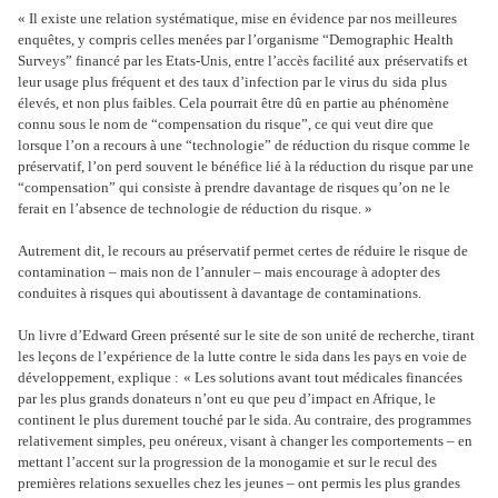
« Il existe une relation systématique, mise en évidence par nos meilleures
enquêtes, y compris celles menées par l’organisme “Demographic Health
Surveys” financé par les Etats-Unis, entre l’accès facilité aux
préservatif
s et
leur usage plus fréquent et des taux d’infection par le virus du
sida
plus
élevés, et non plus faibles. Cela pourrait être dû en partie au phénomène
connu sous le nom de “compensation du risque”, ce qui veut dire que
lorsque l’on a recours à une “technologie” de réduction du risque comme le
préservatif, l’on perd souvent le bénéfice lié à la réduction du risque par une
“compensation” qui consiste à prendre davantage de risques qu’on ne le
ferait en l’absence de technologie de réduction du risque. »
Autrement dit, le recours au préservatif permet certes de réduire le risque de
contamination – mais non de l’annuler – mais encourage à adopter des
conduites à risques qui aboutissent à davantage de contaminations.
Un livre d’Edward Green présenté sur le site de son unité de recherche, tirant
les leçons de l’expérience de la lutte contre le sida dans les pays en voie de
développement, explique :
« Les solutions avant tout médicales financées
par les plus grands donateurs n’ont eu que peu d’impact en Afrique, le
continent le plus durement touché par le sida. Au contraire, des programmes
relativement simples, peu onéreux, visant à changer les comportements – en
mettant l’accent sur la progression de la monogamie et sur le recul des
premières relations sexuelles chez les jeunes – ont permis les plus grandes