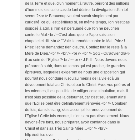
de la Terre et que, d'un moment à l'autre, périront des millions
d'hommes, est-ce le cas de tant désirer la divulgation d'un tel
secret ?<br /> Beaucoup veulent savoir simplement par
curiosité, ce qui est périlleux si, en même temps, l'on n'est pas
disposé à agir, si l'on est persuadé que l'on ne peut rien
contre le Mal.<br /> C'est alors que le Pape saisit son
chapelet et dit :<br /> " Voici le remède contre le Mal. Priez !
Priez ! et ne demandez rien d'autre. Confiez tout le reste à la
Mère de Dieu."<br /> <br /> <br /> <br /> SdG - Qu'adviendra-t-
il au sein de l'Eglise ?<br /> <br /> J.P. II - Nous devons nous
préparer à subir, dans un temps qui est proche, de grandes
épreuves, lesquelles exigeront de nous une disposition qui
pourrait nous conduire jusqu'au mépris de la vie et à un
dévouement total au Christ et par le Christ. Avec vos prières et
les miennes, il est possible de mitiger cette tribulation, mais il
n'est plus possible de la détourner, car c'est seulement ainsi
que l'Eglise peut être définitivement rénovée.<br /> Combien
de fois, dans le sang, s'est accompli le renouvellement de
l'Eglise ! Cette fois encore, il n'en sera pas diversement. Nous
devons être forts, nous préparer, avoir confiance dans le
Christ et dans sa Très Sainte Mère…<br /> <br />
http://edifice.over-