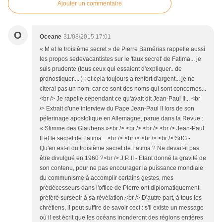
Ajouter un commentaire
O
Oceane
31/08/2015 17:01
« M et le troisième secret » de Pierre Barnérias rappelle aussi
les propos sedevacantistes sur le 'faux secret' de Fatima... je
suis prudente (tous ceux qui essaient d'expliquer.. de
pronostiquer.... ) ; et cela toujours a renfort d'argent... je ne
citerai pas un nom, car ce sont des noms qui sont concernes...
<br /> Je rapelle cependant ce qu'avait dit Jean-Paul II... <br
/> Extrait d'une interview du Pape Jean-Paul II lors de son
pélerinage apostolique en Allemagne, parue dans la Revue :
« Stimme des Glaubens »<br /> <br /> <br /> <br /> Jean-Paul
II et le secret de Fatima…<br /> <br /> <br /> <br /> SdG -
Qu'en est-il du troisième secret de Fatima ? Ne devait-il pas
être divulgué en 1960 ?<br /> J.P. II - Etant donné la gravité de
son contenu, pour ne pas encourager la puissance mondiale
du communisme à accomplir certains gestes, mes
prédécesseurs dans l'office de Pierre ont diplomatiquement
préféré surseoir à sa révélation.<br /> D'autre part, à tous les
chrétiens, il peut suffire de savoir ceci : s'il existe un message
où il est écrit que les océans inonderont des régions entières