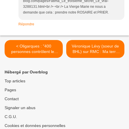
blog.com/pages/Fatima_Le_troisieme_secret_Le_vrai-
3288131.html<br /> <br /> La Vierge Marie ne nous a
demande que cela : prendre notre ROSAIRE et PRIER.
Répondre
< Oligarques : "400
Véronique Lévy (soeur de
personnes contrôlent les
BHL) sur RMC : Ma terre
Etats-Unis" (Lawrence
promise c'est le Christ ! >
Wilkerson, Ex-responsable
US)
Hébergé par Overblog
Top articles
Pages
Contact
Signaler un abus
C.G.U.
Cookies et données personnelles