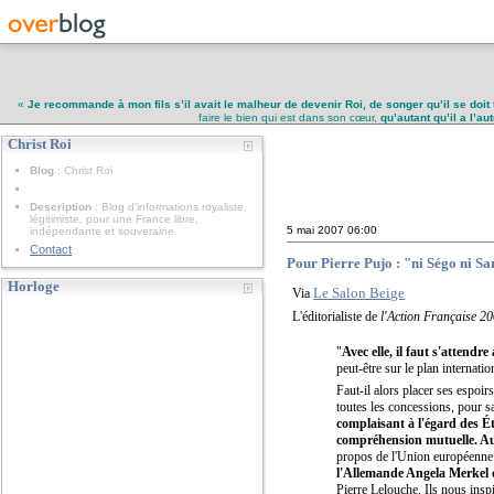
«
Je recommande à mon fils s’il avait le malheur de devenir Roi, de songer qu’il se doit 
faire le bien qui est dans son cœur,
qu’autant qu’il a l’a
Christ Roi
Christ Roi
Blog
: Christ Roi
Description
: Blog d'informations royaliste,
légitimiste, pour une France libre,
5 mai 2007
06:00
indépendante et souveraine
Contact
Pour Pierre Pujo : "ni Ségo ni S
Horloge
Le Salon Beige
Via
L'éditorialiste de
l'Action
Française
20
"
Avec elle, il faut s'attendr
peut-être sur le plan internatio
Faut-il alors placer ses espoi
toutes les concessions, pour sa
complaisant à l'égard des É
compréhension mutuelle. Au 
propos de l'Union européenne
l'Allemande Angela Merkel q
Pierre Lelouche. Ils nous insp