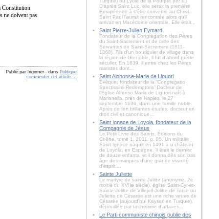
Turquie) ou Lydie de la Pourpre (Ier s.)
D'après Saint Luc, elle serait la première
a Constitution
Européenne à s'être convertie au Christ.
is ne doivent pas
Saint Paul l'aurait rencontrée alors qu'il
arrivait en Macédoine orientale. Elle était...
Saint Pierre-Julien Eymard
Fondateur de la Congrégation des Pères
du Saint-Sacrement et de celle des
Servantes du Saint-Sacrement (1811-
1868). Fils d'un boutiquier de village dans
la région de Grenoble, il fut d'abord prêtre
séculier. En 1839, il entre chez les Pères
maristes dont...
Publié par Ingomer
-
dans
Politique
Saint Alphonse-Marie de Liguori
commenter cet article
…
Évêque, fondateur de la “Congregatio
Sanctissimi Redemptoris” Docteur de
l'Église Alfonso Maria de Liguori naît à
Marianella, près de Naples, le 27
septembre 1696, dans une famille noble.
Après de fort brillantes études, docteur en
droit civil et canonique...
Saint Ignace de Loyola, fondateur de la
Compagnie de Jésus
Le Petit Livre des Saints, Éditions du
Chêne, tome 1, 2011, p. 85. Un militaire
Saint Ignace naquit en 1491 a u château
de Loyola, en Espagne. Il était le dernier
de douze enfants, et il donna dès son bas
âge des marques d'une grande vivacité
d'esprit....
Sainte Juliette
Le martyre de sainte Julitte (anonyme, 2e
moitié du XVIIe siècle), église Saint-Cyr-et-
Sainte-Julitte de Villejuif Julitte de Tarse ou
Juliette de Césarée est une riche veuve de
Césarée (aujourd'hui Kayseri en Turquie),
dépouillée par un homme d'affaires...
Le Parti communiste chinois publie des