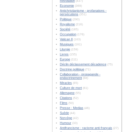
Révolution
(437)
Economie
(369)
Antichristianisme - profanations -
persécutions
(351)
Politique
(290)
Royalisme
(216)
Société
(185)
Occupation
(176)
Vatican II
(163)
Musiques
(161)
Liturgie
(159)
Livres
(155)
Europe
(111)
Déclin déclassement décadence
(75)
Doctrine politique
(71)
Collaboration - propagande -
endoctrinement
(68)
Miracles
(65)
Culture de mort
(61)
Allemagne
(55)
Citations
(52)
Films
(50)
Presse - Medias
(46)
Suède
(44)
Norvège
(42)
Humour
(33)
Antifrancisme - racisme anti-français
(27)