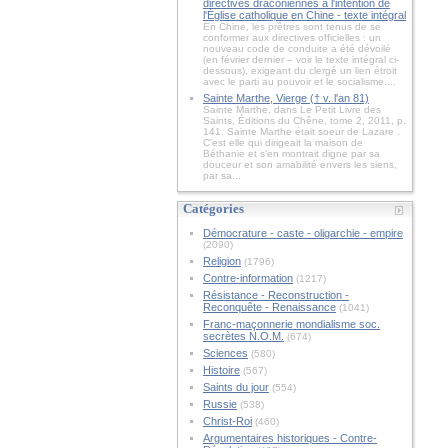
directives draconiennes à l'intention de
l'Église catholique en Chine - texte intégral
En Chine, les prêtres sont tenus de se
conformer aux directives officielles : un
nouveau code de conduite a été dévoilé
(en février dernier – voir le texte intégral ci-
dessous), exigeant du clergé un lien étroit
avec le parti au pouvoir et le socialisme....
Sainte Marthe, Vierge († v. l'an 81)
Sainte Marthe, dans Le Petit Livre des
Saints, Éditions du Chêne, tome 2, 2011, p.
141. Sainte Marthe était soeur de Lazare .
C'est elle qui dirigeait la maison de
Béthanie et s'en montrait digne par sa
douceur et son amabilité envers les siens,
par sa...
Catégories
Démocrature - caste - oligarchie - empire
(2090)
Religion
(1796)
Contre-information
(1217)
Résistance - Reconstruction -
Reconquête - Renaissance
(1041)
Franc-maçonnerie mondialisme soc.
secrètes N.O.M.
(674)
Sciences
(580)
Histoire
(567)
Saints du jour
(554)
Russie
(538)
Christ-Roi
(460)
Argumentaires historiques - Contre-