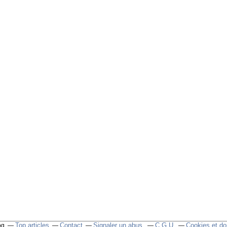
Top articles
Contact
Signaler un abus
C.G.U.
Cookies et do
og