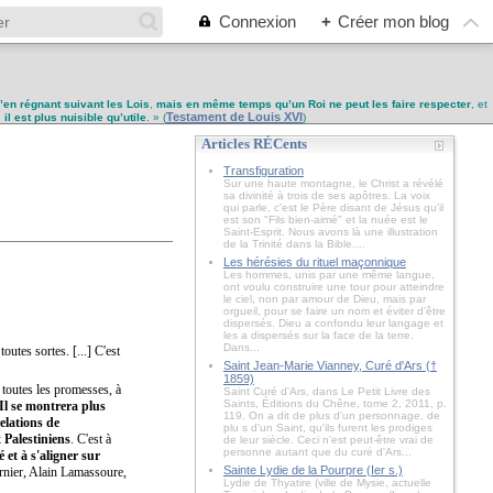
Connexion
+
Créer mon blog
u’en régnant suivant les Lois
,
mais en même temps qu’un Roi ne peut les faire respecter
, et
Testament de Louis XVI
,
il est plus nuisible qu’utile
. » (
)
Articles RÉCents
Transfiguration
Sur une haute montagne, le Christ a révélé
sa divinité à trois de ses apôtres. La voix
qui parle, c'est le Père disant de Jésus qu'il
est son "Fils bien-aimé" et la nuée est le
Saint-Esprit. Nous avons là une illustration
de la Trinité dans la Bible....
Les hérésies du rituel maçonnique
Les hommes, unis par une même langue,
ont voulu construire une tour pour atteindre
le ciel, non par amour de Dieu, mais par
orgueil, pour se faire un nom et éviter d’être
dispersés. Dieu a confondu leur langage et
les a dispersés sur la face de la terre.
Dans...
outes sortes. [...] C'est
Saint Jean-Marie Vianney, Curé d'Ars (†
1859)
 toutes les promesses, à
Saint Curé d'Ars, dans Le Petit Livre des
Saints, Éditions du Chêne, tome 2, 2011, p.
Il se montrera plus
119. On a dit de plus d'un personnage, de
elations de
plu s d'un Saint, qu'ils furent les prodiges
 Palestiniens
. C'est à
de leur siècle. Ceci n'est peut-être vrai de
personne autant que du curé d'Ars...
 et à s'aligner sur
Sainte Lydie de la Pourpre (Ier s.)
arnier, Alain Lamassoure,
Lydie de Thyatire (ville de Mysie, actuelle