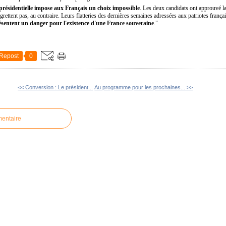
 présidentielle impose aux Français un choix impossible
. Les deux candidats ont approuvé l
rettent pas, au contraire. Leurs flatteries des dernières semaines adressées aux patriotes frança
résentent un danger pour l'existence d'une France souveraine
."
Repost
0
<< Conversion : Le président...
Au programme pour les prochaines... >>
mentaire