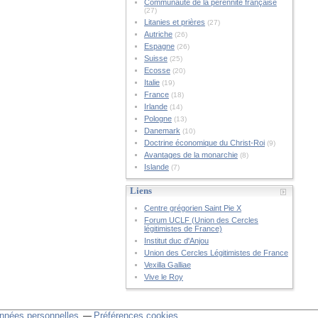
Communauté de la pérennité française
(27)
Litanies et prières
(27)
Autriche
(26)
Espagne
(26)
Suisse
(25)
Ecosse
(20)
Italie
(19)
France
(18)
Irlande
(14)
Pologne
(13)
Danemark
(10)
Doctrine économique du Christ-Roi
(9)
Avantages de la monarchie
(8)
Islande
(7)
Liens
Centre grégorien Saint Pie X
Forum UCLF (Union des Cercles
légitimistes de France)
Institut duc d'Anjou
Union des Cercles Légitimistes de France
Vexilla Galliae
Vive le Roy
nnées personnelles
Préférences cookies