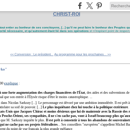
CHRIST-ROI
tout entier au bonheur de ses concitoyens, [...] qu’il ne peut faire le bonheur des Peuples q
utorité nécessaire, et qu’autrement étant lié dans ses opérations
et n’inspirant point de respect
<< Conversion : Le président...
Au programme pour les prochaines... >>
arko"
explique
00
:
e à une forte augmentation des charges financières de l'État
, des aides et des subventions de t
nal que son entrée à l'Élysée risque d'être le moins catastrophique. ...
rs dans Nicolas Sarkozy [...]. Le personnage est dévoré par une ambition immodérée. Il est prêt à
tisfaire sa soif de pouvoir. [...]
Le plus inquiétant chez lui touche à la politique extérieure
.
tats-Unis que Jacques Chirac et moins désireux que lui de maintenir avec la Russie des r
Proche-Orient, ses sympathies, il ne s'en cache pas, vont à Israël beaucoup plus qu'aux
 que M. Sarkozy inquiète le plus.
Il est prêt à consentir à tous les abandons de souveraineté
ui ne cache pas ses projets fédéralistes
... Ses conseillers "
européens
" s'appellent Michel B
irent du point de vue français la plus grande méfiance.