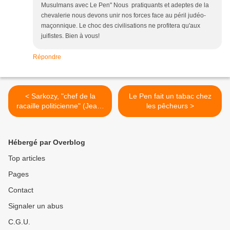
Musulmans avec Le Pen" Nous pratiquants et adeptes de la
chevalerie nous devons unir nos forces face au péril judéo-
maçonnique. Le choc des civilisations ne profitera qu'aux
juifistes. Bien à vous!
Répondre
< Sarkozy, "chef de la
Le Pen fait un tabac chez
racaille politicienne" (Jean-
les pêcheurs >
Marie Le Pen au Palais des
Sports, à Paris)
Hébergé par Overblog
Top articles
Pages
Contact
Signaler un abus
C.G.U.