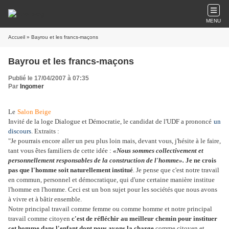
MENU
Accueil
» Bayrou et les francs-maçons
Bayrou et les francs-maçons
Publié le 17/04/2007 à 07:35
Par
Ingomer
Le
Salon Beige
Invité de la loge Dialogue et Démocratie, le candidat de l'UDF a prononcé
un
discours
. Extraits :
"
Je pourrais encore aller un peu plus loin mais, devant vous, j'hésite à le faire,
tant vous êtes familiers de cette idée :
«Nous sommes collectivement et
personnellement responsables de la construction de l'homme».
Je ne crois
pas que l'homme soit naturellement institué
. Je pense que c'est notre travail
en commun, personnel et démocratique, qui d'une certaine manière institue
l'homme en l'homme. Ceci est un bon sujet pour les sociétés que nous avons
à vivre et à bâtir ensemble.
Notre principal travail comme femme ou comme homme et notre principal
travail comme citoyen
c'est de réfléchir au meilleur chemin pour instituer
cet homme dans l'enfant dont nous avons la charge
comme citoyen et