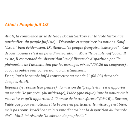
Attali : Peuple juif 1/2
Attali, la conscience grise de Nagy Bocsai Sarkozy sur le "rôle historique
particulier" du peuple juif (sic)... Dissoudre et supprimer les nations. Sauf
"Israël" bien évidemment. D'ailleurs... "
le peuple français n'existe pas
"... Car
depuis toujours c'est un pays d'immigration... Mais "le peuple juif", oui... Il
existe, il est menacé de "disparition" (sic)! Risque de disparition par "le
phénomène de l'assimilation par les mariages mixtes" (03:26 au compteur)...
Jacques oublie leur conversion au christianisme...
Donc, "qu'a le peuple juif à transmettre au monde ?" (08:03) demande
Jacques Attali.
Réponse (je résume leur pensée) : la mission du "peuple élu" est d'apporter
au monde "le progrès" (du métissage), l'idée (gnostique) "que la nature était
mauvaise et qu'il appartient à l'homme de la transformer" (09:16)... Surtout,
l'idée que pour les nations et la France en particulier le métissage est bien,
mais pas pour "Israël" car cela risque d'entraîner la disparition du "peuple
élu"... Voilà ici résumée "la mission du peuple élu".