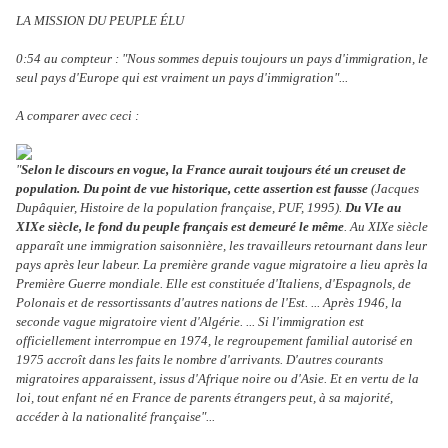
LA MISSION DU PEUPLE ÉLU
0:54 au compteur : "Nous sommes depuis toujours un pays d'immigration, le
seul pays d'Europe qui est vraiment un pays d'immigration"...
A comparer avec ceci :
"
Selon le discours en vogue, la France aurait toujours été un creuset de
population. Du point de vue historique, cette assertion est fausse
(Jacques
Dupâquier, Histoire de la population française, PUF, 1995).
Du VIe au
XIXe siècle, le fond du peuple français est demeuré le même
. Au XIXe siècle
apparaît une immigration saisonnière, les travailleurs retournant dans leur
pays après leur labeur. La première grande vague migratoire a lieu après la
Première Guerre mondiale. Elle est constituée d'Italiens, d'Espagnols, de
Polonais et de ressortissants d'autres nations de l'Est. ... Après 1946, la
seconde vague migratoire vient d'Algérie. ... Si l'immigration est
officiellement interrompue en 1974, le regroupement familial autorisé en
1975 accroît dans les faits le nombre d'arrivants. D'autres courants
migratoires apparaissent, issus d'Afrique noire ou d'Asie. Et en vertu de la
loi, tout enfant né en France de parents étrangers peut, à sa majorité,
accéder à la nationalité française"...