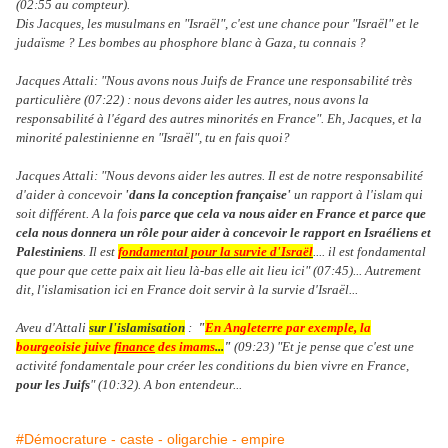
(02:55 au compteur).
Dis Jacques, les musulmans en "Israël", c'est une chance pour "Israël" et le
judaïsme ? Les bombes au phosphore blanc à Gaza, tu connais ?
Jacques Attali: "Nous avons nous Juifs de France une responsabilité très
particulière (07:22) : nous devons aider les autres, nous avons la
responsabilité à l'égard des autres minorités en France". Eh, Jacques, et la
minorité palestinienne en "Israël", tu en fais quoi?
Jacques Attali: "Nous devons aider les autres. Il est de notre responsabilité
d'aider à concevoir
'dans la conception française'
un rapport à l'islam qui
soit différent. A la fois
parce que cela va nous aider en France et parce que
cela nous donnera un rôle pour aider à concevoir le rapport en Israéliens et
Palestiniens
. Il est
fondamental pour la survie d'Israël
.... il est fondamental
que pour que cette paix ait lieu là-bas elle ait lieu ici" (07:45)... Autrement
dit, l'islamisation ici en France doit servir à la survie d'Israël...
Aveu d'Attali
sur l'islamisation
:
"
En Angleterre par exemple, la
bourgeoisie juive
finance
des imams
...
"
(09:23) "Et je pense que c'est une
activité fondamentale pour créer les conditions du bien vivre en France,
pour les Juifs
" (10:32). A bon entendeur...
#Démocrature - caste - oligarchie - empire