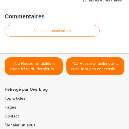
Commentaires
Ajouter un commentaire
< La Russie réhabilite le
"La Russie affaiblie par la
jeune frère du dernier tsar
crise fera des concessions
et une soeur de la dernière
à l'Occident" (Biden) >
tsarine
Hébergé par Overblog
Top articles
Pages
Contact
Signaler un abus