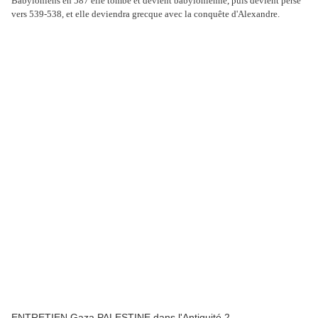
Babyloniens en 587 elle tombe et devient babylonienne, puis devient perse
vers 539-538, et elle deviendra grecque avec la conquête d'Alexandre.
ENTRETIEN Gaza PALESTINE dans l'Antiquité 2