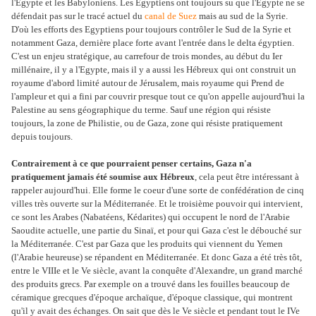
l'Egypte et les Babyloniens. Les Egyptiens ont toujours su que l'Egypte ne se
défendait pas sur le tracé actuel du
canal de Suez
mais au sud de la Syrie.
D'où les efforts des Egyptiens pour toujours contrôler le Sud de la Syrie et
notamment Gaza, dernière place forte avant l'entrée dans le delta égyptien.
C'est un enjeu stratégique, au carrefour de trois mondes, au début du Ier
millénaire, il y a l'Egypte, mais il y a aussi les Hébreux qui ont construit un
royaume d'abord limité autour de Jérusalem, mais royaume qui Prend de
l'ampleur et qui a fini par couvrir presque tout ce qu'on appelle aujourd'hui la
Palestine au sens géographique du terme. Sauf une région qui résiste
toujours, la zone de Philistie, ou de Gaza, zone qui résiste pratiquement
depuis toujours.
Contrairement à ce que pourraient penser certains, Gaza n'a
pratiquement jamais été soumise aux Hébreux
, cela peut être intéressant à
rappeler aujourd'hui. Elle forme le coeur d'une sorte de confédération de cinq
villes très ouverte sur la Méditerranée. Et le troisième pouvoir qui intervient,
ce sont les Arabes (Nabatéens, Kédarites) qui occupent le nord de l'Arabie
Saoudite actuelle, une partie du Sinaï, et pour qui Gaza c'est le débouché sur
la Méditerranée. C'est par Gaza que les produits qui viennent du Yemen
(l'Arabie heureuse) se répandent en Méditerranée. Et donc Gaza a été très tôt,
entre le VIIIe et le Ve siècle, avant la conquête d'Alexandre, un grand marché
des produits grecs. Par exemple on a trouvé dans les fouilles beaucoup de
céramique grecques d'époque archaïque, d'époque classique, qui montrent
qu'il y avait des échanges. On sait que dès le Ve siècle et pendant tout le IVe