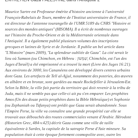
Maurice Sartre est Professeur émérite d'histoire ancienne à l'université
François-Rabelais de Tours, membre de l'Institut universitaire de France, il
est directeur de l'antenne tourangelle de l'UMR 5189 du CNRS "Histoire et
sources des mondes antiques" (HISOMA). Il a écrit de nombreux ouvrages
sur l'histoire du Proche-Orient et de la Méditerranée orientale dans
l'Antiquité. Il a également publié plusieurs volumes des inscriptions
grecques et latines de Syrie et de Jordanie. Il publie un bel article dans
"L'Histoire" (mars 2009), "La splendeur oubliée de Gaza". La cité serait le
lieu où Samson (ou Chimchon, en Hébreu : שִׁמְשׁוֹן, Chimchôn, est l'un des
Juges d'Israël) a été emprisonné et a trouvé la mort (Livre des Juges 16:21).
Aux environs de 3000, les Cananéens ont développé divers centres urbains
dont Gaza. Les artefacts de Tell al-Ajjul, notamment des poteries, des œuvres
en albâtre et en bronze, sont gardées au musée Rockefeller à Jérusalem-Est.
Selon la Bible, la ville fait partie du territoire qui doit revenir à la tribu de
Juda, mais il ne semble pas que celle-ci ait pu s'en emparer. Les prophètes
Amos (Un des douze petits prophètes dans la Bible Hébraïque) et Sophonie
(ou Zephaniah ou Tzfanya) ont prédit que Gaza serait abandonnée. Sous
l'Empire Perse, la ville va connaître une grande prospérité car elle se
trouvait aux débouchés des routes commerciales venant d'Arabie. Hérodote
(Historien Grec, 484-v.425) décrit Gaza comme une ville de taille
équivalente à Sardes, la capitale de la satrapie Perse d'Asie mineure. Sa
population était à cette époque fortement cosmopolite avec, outre les