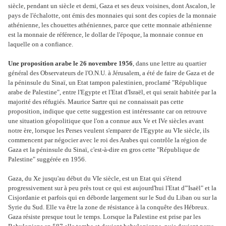
siècle, pendant un siècle et demi, Gaza et ses deux voisines, dont Ascalon, le
pays de l'échalotte, ont émis des monnaies qui sont des copies de la monnaie
athénienne, les chouettes athéniennes, parce que cette monnaie athénienne
est la monnaie de référence, le dollar de l'époque, la monnaie connue en
laquelle on a confiance.
Une proposition arabe le 26 novembre 1956
, dans une lettre au quartier
général des Observateurs de l'O.N.U. à Jérusalem, a été de faire de Gaza et de
la péninsule du Sinaï, un Etat tampon palestinien, proclamé "République
arabe de Palestine", entre l'Egypte et l'Etat d'Israël, et qui serait habitée par la
majorité des réfugiés. Maurice Sartre qui ne connaissait pas cette
proposition, indique que cette suggestion est intéressante car on retrouve
une situation géopolitique que l'on a connue aux Ve et IVe siècles avant
notre ère, lorsque les Perses veulent s'emparer de l'Egypte au VIe siècle, ils
commencent par négocier avec le roi des Arabes qui contrôle la région de
Gaza et la péninsule du Sinaï, c'est-à-dire en gros cette "République de
Palestine" suggérée en 1956.
Gaza, du Xe jusqu'au début du VIe siècle, est un Etat qui s'étend
progressivement sur à peu près tout ce qui est aujourd'hui l'Etat d'"Isaël" et la
Cisjordanie et parfois qui en déborde largement sur le Sud du Liban ou sur la
Syrie du Sud. Elle va être la zone de résistance à la conquête des Hébreux.
Gaza résiste presque tout le temps. Lorsque la Palestine est prise par les