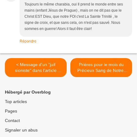
Toujours le même charabia, oui Il prend le monde entre ses
mains (enfant Jésus de Prague) , mais on ne dit pas que le
Christ EST Dieu, que notre FOI c'est La Sainte Trinité , le
signe de croix, et que sans cela, on n'est pas sauvé. Nous
sommes en guerre! Alors il faut être clair!
Répondre
< Message d'un "juif
Prières pour le mois du
sioniste" dans l'article
Précieux Sang de Notre-
consacré à Alain Soral et au
Seigneur (juillet). >
caractère chrétien de la
France
Hébergé par Overblog
Top articles
Pages
Contact
Signaler un abus