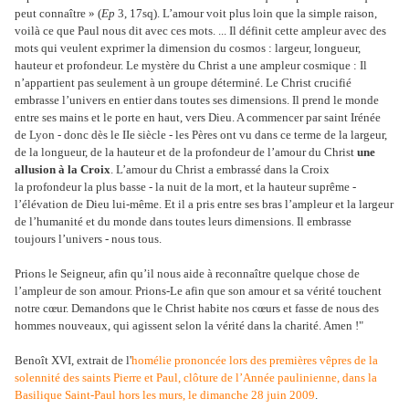
peut connaître » (
Ep
3, 17sq). L’amour voit plus loin que la simple raison,
voilà ce que Paul nous dit avec ces mots. ... Il définit cette ampleur avec des
mots qui veulent exprimer la dimension du cosmos : largeur, longueur,
hauteur et profondeur. Le mystère du Christ a une ampleur cosmique : Il
n’appartient pas seulement à un groupe déterminé. Le Christ crucifié
embrasse l’univers en entier dans toutes ses dimensions. Il prend le monde
entre ses mains et le porte en haut, vers Dieu. A commencer par saint Irénée
de Lyon - donc dès le IIe siècle - les Pères ont vu dans ce terme de la largeur,
de la longueur, de la hauteur et de la profondeur de l’amour du Christ
une
allusion à la Croix
. L’amour du Christ a embrassé dans la Croix
la profondeur la plus basse - la nuit de la mort, et la hauteur suprême -
l’élévation de Dieu lui-même. Et il a pris entre ses bras l’ampleur et la largeur
de l’humanité et du monde dans toutes leurs dimensions. Il embrasse
toujours l’univers - nous tous.
Prions le Seigneur, afin qu’il nous aide à reconnaître quelque chose de
l’ampleur de son amour. Prions-Le afin que son amour et sa vérité touchent
notre cœur. Demandons que le Christ habite nos cœurs et fasse de nous des
hommes nouveaux, qui agissent selon la vérité dans la charité. Amen !"
Benoît XVI, extrait de l'
homélie prononcée lors des premières vêpres de la
solennité des saints Pierre et Paul, clôture de l’Année paulinienne, dans la
Basilique Saint-Paul hors les murs, le dimanche 28 juin 2009
.