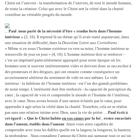
Christ est l’univers - la transformation de l’univers, de tout le monde humain,
de toute la création. Celui qui avec le Christ sert la vérité dans la charité
contribue au véritable progrès du monde.
...
Paul nous parle de la nécessité d’être « rendus forts dans l’homme
intérieur »
(3, 16). Il reprend là un thème qu’il avait traité auparavant, dans
une situation de difficulté, dans la
Deuxième Lettre
aux Corinthiens
:
« Même si en nous l’homme extérieur va vers sa ruine, l’homme intérieur se
renouvelle de jour en jour » (4, 16). L’homme intérieur doit se renforcer -
c’est un impératif particulièrement approprié pour notre époque où les
hommes sont si souvent intérieurement vides et doivent donc se raccrocher à
des promesses et des drogues, qui ont ensuite comme conséquence un
accroissement ultérieur du sentiment de vide en eux-mêmes. Le vide
intérieur - la faiblesse de l’homme intérieur - est l’un des grands problèmes
de notre temps. L’intériorité doit être renforcée - la capacité de perception du
cœur ; la capacité de voir et comprendre le monde et l’homme de l’intérieur,
avec le cœur. Nous avons besoin d’une raison éclairée par le cœur, pour
apprendre à agir selon la vérité dans la charité. Toutefois, cela ne se réalise
pas sans une relation intime avec Dieu, sans la vie de prière. ...
Paul écrit à
cet égard : « Que le Christ habite
en vos cœurs
par la foi
;
restez enracinés
dans l’amour, établis dans l’amour
. Ainsi vous serez capables de
comprendre avec tous les fidèles quelle est la largeur, la longueur, la hauteur,
la profondeur... Vous connaîtrez l’amour du Christ qui surpasse tout ce qu’on