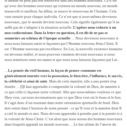
le monde ne peut pas être renouvelé sans des hommes nouveaux. Ce n’est
qu’avec des hommes nouveaux qu’existera un monde nouveau, un monde
renouvelé et meilleur. Au début, se trouve le renouveau de l’homme. Cela
vaut ensuite pour chaque individu. Ce n’est que si nous-mêmes devenons
nouveaux, que le monde devient nouveau. Cela signifie également qu’il ne
suffit pas de s’adapter à la situation actuelle.
L’apôtre nous exhorte à un
non-conformisme. Dans la lettre en question, il est dit de ne pas se
soumettre au schéma de l’époque actuelle
. ... Nous devenons nouveaux si
nous nous laissons saisir et façonner par l’Homme nouveau Jésus Christ. Il
est
l’Homme nouveau par excellence. En Lui, la nouvelle existence humaine
est devenue réalité, et nous pouvons vraiment devenir nouveaux si nous
nous remettons entre ses mains et que nous nous laissons façonner par Lui.
...
La pensée du vieil homme, la façon de penser commune est
généralement tournée vers la possession, le bien-être, l’influence, le succès,
la célébrité et ainsi de suite
. Mais de cette manière, elle a une portée trop
limitée. ... [I]l faut apprendre à comprendre la volonté de Dieu, de manière à
ce que celle-ci façonne notre volonté. Afin que nous-mêmes voulions ce que
Dieu veut, car nous reconnaissons que ce que Dieu veut est le beau et le bon.
Il s’agit donc d’un tournant dans notre orientation spirituelle de fond. Dieu
doit entrer dans l’horizon de notre pensée : ce qu’Il veut et la manière dont Il
a créé le monde et moi. Nous devons apprendre à prendre part à la pensée et à
la volonté de Jésus Christ. C’est alors que nous serons des hommes nouveaux
dans lesquels apparaît un monde nouveau. ... Le but ultime de l’œuvre du