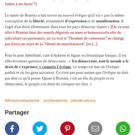
l'arbre à ses fruits"!]
Le maire de Biarritz a fait savoir au nouvel évêque qu'il n'a « pas la même
conception de la
liberté
, notamment
d'expression
et de
manifestation
. Il
s'agit d'un droit élémentaire dans tous les pays démocra- tiques »
[On va tous
aller à Biarritz faire des manifs déguisés en trans et homosexuels afin de
ridiculiser ces personnes, on va voir si "l'homme de consensus" ne change
pas d'avis au sujet de la "liberté de manifestation" (sic)...]
.
Pour le père Arbelbide, curé d'Ayherre et figure ecclésiastique basque, il est
effectivement question de démocratie : «
En démocratie, tout le monde a le
droit de s'exprimer,
y compris l'évêque
. Le temps est fini où l'évêque
parlait et où les gens suivaient. Ce n'est pas pour autant que l'évêque ne doit
pas dire ce qu'il pense. Quant à Borotra, c'est un élu du peuple et en
démocratie, le peuple a le droit de critiquer ses élus. »
#Antichristianisme - profanations - persécutions
Partager