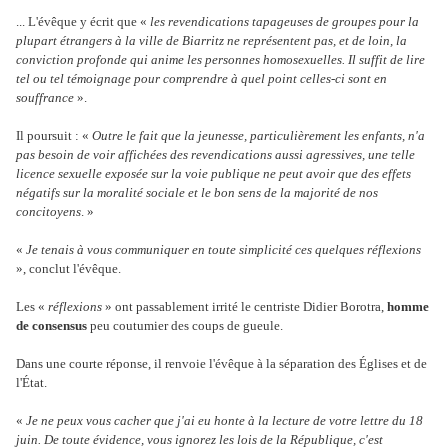
... L'évêque y écrit que «
les revendications tapageuses de groupes pour la
plupart étrangers à la ville de Biarritz ne représentent pas, et de loin, la
conviction profonde qui anime les personnes homosexuelles. Il suffit de lire
tel ou tel témoignage pour comprendre à quel point celles-ci sont en
souffrance
».
Il poursuit : «
Outre le fait que la jeunesse, particulièrement les enfants, n'a
pas besoin de voir affichées des revendications aussi agressives, une telle
licence sexuelle exposée sur la voie publique ne peut avoir que des effets
négatifs sur la moralité sociale et le bon sens de la majorité de nos
concitoyens
. »
«
Je tenais à vous communiquer en toute simplicité ces quelques réflexions
», conclut l'évêque.
Les «
réflexions
» ont passablement irrité le centriste Didier Borotra,
homme
de consensus
peu coutumier des coups de gueule.
Dans une courte réponse, il renvoie l'évêque à la séparation des Églises et de
l'État.
«
Je ne peux vous cacher que j'ai eu honte à la lecture de votre lettre du 18
juin. De toute évidence, vous ignorez les lois de la République, c'est