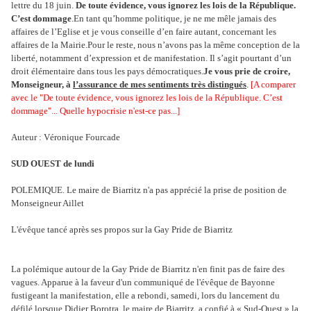
lettre du 18 juin.
De toute évidence, vous ignorez les lois de la République.
C’est dommage
.En tant qu’homme politique, je ne me mêle jamais des
affaires de l’Eglise et je vous conseille d’en faire autant, concernant les
affaires de la Mairie.Pour le reste, nous n’avons pas la même conception de la
liberté, notamment d’expression et de manifestation. Il s’agit pourtant d’un
droit élémentaire dans tous les pays démocratiques.
Je vous prie de croire,
Monseigneur, à
l’assurance de mes sentiments très distingués
.
[A comparer
avec le "
De toute évidence, vous ignorez les lois de la République. C’est
dommage"... Q
uelle hypocrisie n'est-ce pas...]
Auteur : Véronique Fourcade
SUD OUEST de lundi
POLEMIQUE. Le maire de Biarritz n'a pas apprécié la prise de position de
Monseigneur Aillet
L'évêque tancé après ses propos sur la Gay Pride de Biarritz
La polémique autour de la Gay Pride de Biarritz n'en finit pas de faire des
vagues. Apparue à la faveur d'un communiqué de l'évêque de Bayonne
fustigeant la manifestation, elle a rebondi, samedi, lors du lancement du
défilé lorsque Didier Borotra, le maire de Biarritz, a confié à « Sud-Ouest » la