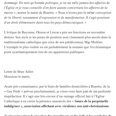
dommage. En tant qu'homme politique, je ne me mêle jamais des affaires de
l'Église et je vous conseille d'en faire autant concernant les affaires de la
mairie
», assène le maire de Biarritz. «
Nous n'avons pas la même conception
de la liberté, notamment d'expression et de manifestation. Il s'agit pourtant
d'un droit élémentaire dans tous les pays démocratiques
. »
L'évêque de Bayonne, Oloron et Lescar a pris ses fonctions en novembre
dernier. Son style et ses prises de position sont clairement plus ancrés dans le
traditionalisme catholique que ceux de son prédécesseur, Mgr Molères.
L'exemple le plus visible en est probablement la soutane que l'ecclésiastique
porte systématiquement lors de ses apparitions publiques.
Lettre de Marc Aillet :
Monsieur le maire,
Ayant pris connaissance, par le biais de familles domiciliées à Biarritz, de la
« Gay Pride » prévue prochainement, je viens vous faire part de ma profonde
stupéfaction. Il s’agit une fois encore d’un outrage officiel fait à l’Eglise
Catholique à en croire la présence annoncée des «
Sœurs de la perpétuelle
indulgence », association affichant avec virulence son anti-christianisme
.
Je n’ose imaginer la réaction des musulmans et des juifs si les symboles de