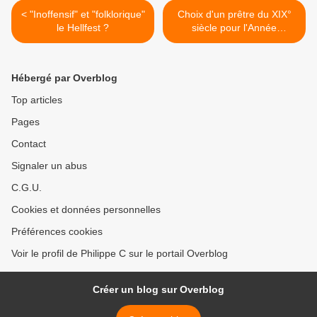
< "Inoffensif" et "folklorique"
Choix d'un prêtre du XIX°
le Hellfest ?
siècle pour l'Année
sacerdotale : le temps et le
lieu sont secondaires >
Hébergé par Overblog
Top articles
Pages
Contact
Signaler un abus
C.G.U.
Cookies et données personnelles
Préférences cookies
Voir le profil de Philippe C sur le portail Overblog
Créer un blog sur Overblog