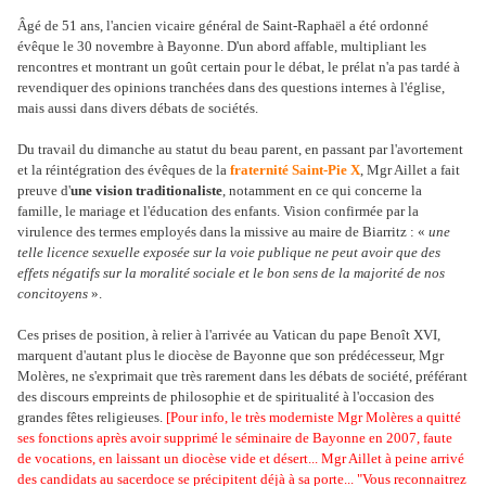
Âgé de 51 ans, l'ancien vicaire général de Saint-Raphaël a été ordonné
évêque le 30 novembre à Bayonne. D'un abord affable, multipliant les
rencontres et montrant un goût certain pour le débat, le prélat n'a pas tardé à
revendiquer des opinions tranchées dans des questions internes à l'église,
mais aussi dans divers débats de sociétés.
Du travail du dimanche au statut du beau parent, en passant par l'avortement
et la réintégration des évêques de la
fraternité Saint-Pie X
, Mgr Aillet a fait
preuve d'
une vision traditionaliste
, notamment en ce qui concerne la
famille, le mariage et l'éducation des enfants. Vision confirmée par la
virulence des termes employés dans la missive au maire de Biarritz : «
une
telle licence sexuelle exposée sur la voie publique ne peut avoir que des
effets négatifs sur la moralité sociale et le bon sens de la majorité de nos
concitoyens
».
Ces prises de position, à relier à l'arrivée au Vatican du pape Benoît XVI,
marquent d'autant plus le diocèse de Bayonne que son prédécesseur, Mgr
Molères, ne s'exprimait que très rarement dans les débats de société, préférant
des discours empreints de philosophie et de spiritualité à l'occasion des
grandes fêtes religieuses.
[Pour info, le très moderniste Mgr Molères a quitté
ses fonctions après avoir supprimé le séminaire de Bayonne en 2007, faute
de vocations, en laissant un diocèse vide et désert... Mgr Aillet à peine arrivé
des candidats au sacerdoce se précipitent déjà à sa porte... "Vous reconnaitrez