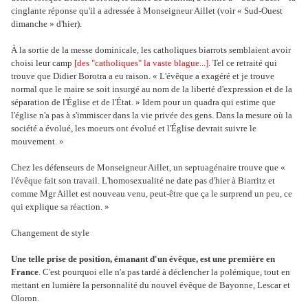
cinglante réponse qu'il a adressée à Monseigneur Aillet (voir « Sud-Ouest
dimanche » d'hier).
À la sortie de la messe dominicale, les catholiques biarrots semblaient avoir
choisi leur camp
[des "catholiques" la vaste blague...]
. Tel ce retraité qui
trouve que Didier Borotra a eu raison. « L'évêque a exagéré et je trouve
normal que le maire se soit insurgé au nom de la liberté d'expression et de la
séparation de l'Église et de l'État. » Idem pour un quadra qui estime que
l'église n'a pas à s'immiscer dans la vie privée des gens. Dans la mesure où la
société a évolué, les moeurs ont évolué et l'Église devrait suivre le
mouvement. »
Chez les défenseurs de Monseigneur Aillet, un septuagénaire trouve que «
l'évêque fait son travail. L'homosexualité ne date pas d'hier à Biarritz et
comme Mgr Aillet est nouveau venu, peut-être que ça le surprend un peu, ce
qui explique sa réaction. »
Changement de style
Une telle prise de position, émanant d'un évêque, est une première en
France
. C'est pourquoi elle n'a pas tardé à déclencher la polémique, tout en
mettant en lumière la personnalité du nouvel évêque de Bayonne, Lescar et
Oloron.