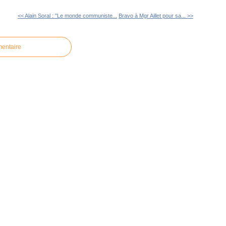
<< Alain Soral : "Le monde communiste...
Bravo à Mgr Aillet pour sa... >>
mentaire