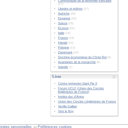
Communauté de la pérennité française
(27)
Litanies et prières
(27)
Autriche
(26)
Espagne
(26)
Suisse
(25)
Ecosse
(20)
Italie
(19)
France
(18)
Irlande
(14)
Pologne
(13)
Danemark
(10)
Doctrine économique du Christ-Roi
(9)
Avantages de la monarchie
(8)
Islande
(7)
Liens
Centre grégorien Saint Pie X
Forum UCLF (Union des Cercles
légitimistes de France)
Institut duc d'Anjou
Union des Cercles Légitimistes de France
Vexilla Galliae
Vive le Roy
nnées personnelles
Préférences cookies