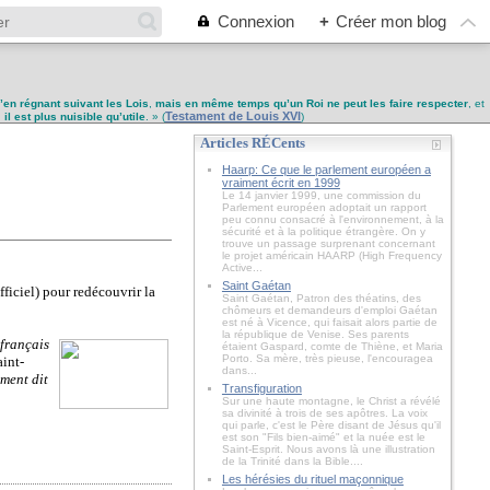
Connexion
+
Créer mon blog
u’en régnant suivant les Lois
,
mais en même temps qu’un Roi ne peut les faire respecter
, et
Testament de Louis XVI
,
il est plus nuisible qu’utile
. » (
)
Articles RÉCents
Haarp: Ce que le parlement européen a
vraiment écrit en 1999
Le 14 janvier 1999, une commission du
Parlement européen adoptait un rapport
peu connu consacré à l'environnement, à la
sécurité et à la politique étrangère. On y
trouve un passage surprenant concernant
le projet américain HAARP (High Frequency
Active...
Saint Gaétan
officiel) pour redécouvrir la
Saint Gaétan, Patron des théatins, des
chômeurs et demandeurs d'emploi Gaétan
est né à Vicence, qui faisait alors partie de
la république de Venise. Ses parents
 français
étaient Gaspard, comte de Thiène, et Maria
Porto. Sa mère, très pieuse, l'encouragea
aint-
dans...
ement dit
Transfiguration
Sur une haute montagne, le Christ a révélé
sa divinité à trois de ses apôtres. La voix
qui parle, c'est le Père disant de Jésus qu'il
est son "Fils bien-aimé" et la nuée est le
Saint-Esprit. Nous avons là une illustration
de la Trinité dans la Bible....
Les hérésies du rituel maçonnique