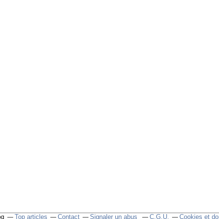
Top articles
Contact
Signaler un abus
C.G.U.
Cookies et do
og