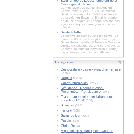
Saint Ignace de Loyola, fondateur de la
Compagnie de Jésus
Le Petit Livre des Saints, Éditions du
Chêne, tome 1, 2011, p. 85. Un militaire
Saint Ignace naquit en 1491 a u château
de Loyola, en Espagne. Il était le dernier
de douze enfants, et il donna dès son bas
âge des marques d'une grande vivacité
d'esprit....
Sainte Juliette
Le martyre de sainte Julitte (anonyme, 2e
moitié du XVIIe siècle), église Saint-Cyr-et-
Sainte-Julitte de Villejuif Julitte de Tarse ou
Juliette de Césarée est une riche veuve de
Césarée (aujourd'hui Kayseri en Turquie),
dépouillée par un homme d'affaires...
Catégories
Démocrature - caste - oligarchie - empire
(2090)
Religion
(1796)
Contre-information
(1217)
Résistance - Reconstruction -
Reconquête - Renaissance
(1041)
Franc-maçonnerie mondialisme soc.
secrètes N.O.M.
(674)
Sciences
(581)
Histoire
(568)
Saints du jour
(555)
Russie
(538)
Christ-Roi
(460)
Argumentaires historiques - Contre-