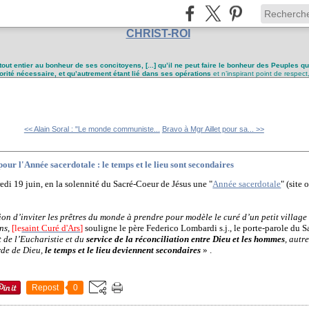
CHRIST-ROI
tout entier au bonheur de ses concitoyens, [...] qu’il ne peut faire le bonheur des Peuples q
utorité nécessaire, et qu’autrement étant lié dans ses opérations
et n’inspirant point de respect
<< Alain Soral : "Le monde communiste...
Bravo à Mgr Aillet pour sa... >>
our l'Année sacerdotale : le temps et le lieu sont secondaires
i 19 juin, en la solennité du Sacré-Coeur de Jésus une "
Année sacerdotale
" (site 
on d’inviter les prêtres du monde à prendre pour modèle le curé d’un petit village
ans
,
[le
saint Curé d'Ars
]
souligne le père Federico Lombardi s.j., le porte-parole du S
t de l’Eucharistie et du
service de la réconciliation entre Dieu et les hommes
, autr
rde de Dieu,
le temps et le lieu deviennent secondaires
» .
Repost
0