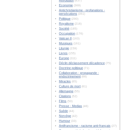
Révolution
(437)
Economie
(369)
Antichristianisme - profanations -
persécutions
(351)
Politique
(290)
Royalisme
(216)
Société
(185)
Occupation
(176)
Vatican II
(163)
Musiques
(161)
Liturgie
(159)
Livres
(155)
Europe
(111)
Déclin déclassement décadence
(75)
Doctrine politique
(71)
Collaboration - propagande -
endoctrinement
(68)
Miracles
(65)
Culture de mort
(61)
Allemagne
(55)
Citations
(52)
Films
(50)
Presse - Medias
(46)
Suède
(44)
Norvège
(42)
Humour
(33)
Antifrancisme - racisme anti-français
(27)