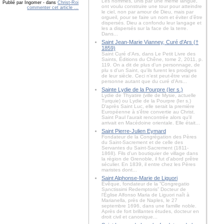
Les hommes, unis par une même langue,
Publié par Ingomer
-
dans
Christ-Roi
ont voulu construire une tour pour atteindre
commenter cet article
…
le ciel, non par amour de Dieu, mais par
orgueil, pour se faire un nom et éviter d’être
dispersés. Dieu a confondu leur langage et
les a dispersés sur la face de la terre.
Dans...
Saint Jean-Marie Vianney, Curé d'Ars (†
1859)
Saint Curé d'Ars, dans Le Petit Livre des
Saints, Éditions du Chêne, tome 2, 2011, p.
119. On a dit de plus d'un personnage, de
plu s d'un Saint, qu'ils furent les prodiges
de leur siècle. Ceci n'est peut-être vrai de
personne autant que du curé d'Ars...
Sainte Lydie de la Pourpre (Ier s.)
Lydie de Thyatire (ville de Mysie, actuelle
Turquie) ou Lydie de la Pourpre (Ier s.)
D'après Saint Luc, elle serait la première
Européenne à s'être convertie au Christ.
Saint Paul l'aurait rencontrée alors qu'il
arrivait en Macédoine orientale. Elle était...
Saint Pierre-Julien Eymard
Fondateur de la Congrégation des Pères
du Saint-Sacrement et de celle des
Servantes du Saint-Sacrement (1811-
1868). Fils d'un boutiquier de village dans
la région de Grenoble, il fut d'abord prêtre
séculier. En 1839, il entre chez les Pères
maristes dont...
Saint Alphonse-Marie de Liguori
Évêque, fondateur de la “Congregatio
Sanctissimi Redemptoris” Docteur de
l'Église Alfonso Maria de Liguori naît à
Marianella, près de Naples, le 27
septembre 1696, dans une famille noble.
Après de fort brillantes études, docteur en
droit civil et canonique...