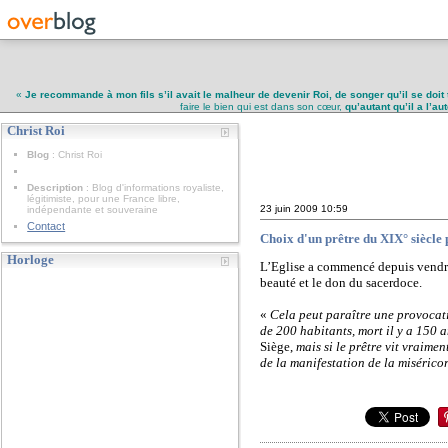
«
Je recommande à mon fils s’il avait le malheur de devenir Roi, de songer qu’il se doit 
faire le bien qui est dans son cœur,
qu’autant qu’il a l’a
Christ Roi
Christ Roi
Blog
: Christ Roi
Description
: Blog d'informations royaliste,
légitimiste, pour une France libre,
23 juin 2009
10:59
indépendante et souveraine
Contact
Choix d'un prêtre du XIX° siècle p
Horloge
L’Eglise a commencé depuis vendred
beauté et le don du sacerdoce.
«
Cela peut paraître une provocati
de 200 habitants, mort il y a 150 
Siège,
mais si le prêtre vit vraimen
de la manifestation de la misérico