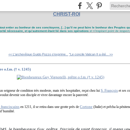
CHRIST-ROI
tout entier au bonheur de ses concitoyens, [...] qu’il ne peut faire le bonheur des Peuples q
utorité nécessaire, et qu’autrement étant lié dans ses opérations
et n’inspirant point de respect
<< L'archevêque Guido Pozzo s'exprime...
"Le concile Vatican II a été... >>
e o.f.m. († v. 1245)
S. François
n seigneur de condition très modeste, mais très hospitalier, reçut chez lui
et ses c
il voulut devenir son disciple et vivre davantage encore la pauvreté.
 franciscains
Cortone
en 1211, il se retira dans une grotte près de
(Italie) et prêcha la pénite
d’humilité.
45, le bienheureux Guy, prêtre. Disciple de saint François, il mena une