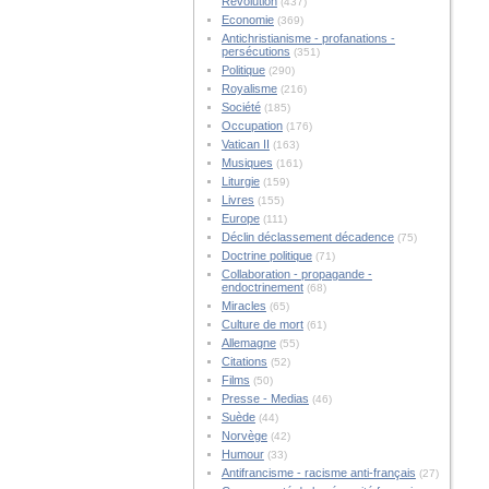
Révolution
(437)
Economie
(369)
Antichristianisme - profanations -
persécutions
(351)
Politique
(290)
Royalisme
(216)
Société
(185)
Occupation
(176)
Vatican II
(163)
Musiques
(161)
Liturgie
(159)
Livres
(155)
Europe
(111)
Déclin déclassement décadence
(75)
Doctrine politique
(71)
Collaboration - propagande -
endoctrinement
(68)
Miracles
(65)
Culture de mort
(61)
Allemagne
(55)
Citations
(52)
Films
(50)
Presse - Medias
(46)
Suède
(44)
Norvège
(42)
Humour
(33)
Antifrancisme - racisme anti-français
(27)