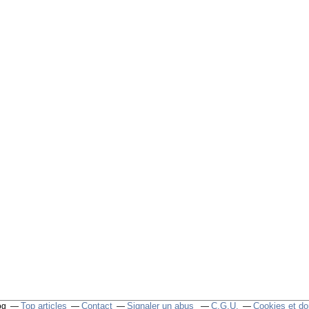
Top articles
Contact
Signaler un abus
C.G.U.
Cookies et do
og