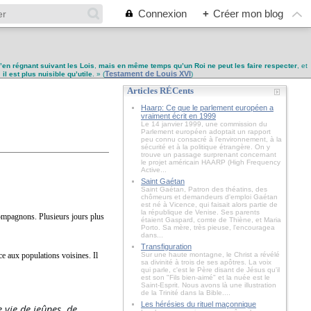
Connexion
+
Créer mon blog
u’en régnant suivant les Lois
,
mais en même temps qu’un Roi ne peut les faire respecter
, et
Testament de Louis XVI
,
il est plus nuisible qu’utile
. » (
)
Articles RÉCents
Haarp: Ce que le parlement européen a
vraiment écrit en 1999
Le 14 janvier 1999, une commission du
Parlement européen adoptait un rapport
peu connu consacré à l'environnement, à la
sécurité et à la politique étrangère. On y
trouve un passage surprenant concernant
le projet américain HAARP (High Frequency
Active...
Saint Gaétan
Saint Gaétan, Patron des théatins, des
chômeurs et demandeurs d'emploi Gaétan
est né à Vicence, qui faisait alors partie de
la république de Venise. Ses parents
ompagnons. Plusieurs jours plus
étaient Gaspard, comte de Thiène, et Maria
Porto. Sa mère, très pieuse, l'encouragea
dans...
Transfiguration
nce aux populations voisines. Il
Sur une haute montagne, le Christ a révélé
sa divinité à trois de ses apôtres. La voix
qui parle, c'est le Père disant de Jésus qu'il
est son "Fils bien-aimé" et la nuée est le
Saint-Esprit. Nous avons là une illustration
de la Trinité dans la Bible....
Les hérésies du rituel maçonnique
 vie de jeûnes, de