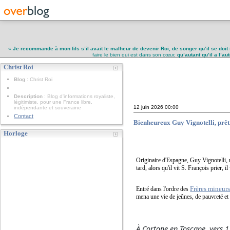
«
Je recommande à mon fils s’il avait le malheur de devenir Roi, de songer qu’il se doit 
faire le bien qui est dans son cœur,
qu’autant qu’il a l’a
Christ Roi
Christ Roi
Blog
: Christ Roi
Description
: Blog d'informations royaliste,
légitimiste, pour une France libre,
12 juin 2026
00:00
indépendante et souveraine
Contact
Bienheureux Guy Vignotelli, prêtr
Horloge
Originaire d'Espagne, Guy Vignotelli, u
tard, alors qu'il vit S. François prier, 
Frères mineurs
Entré dans l'ordre des
mena une vie de jeûnes, de pauvreté et 
À Cortone en Toscane, vers 12