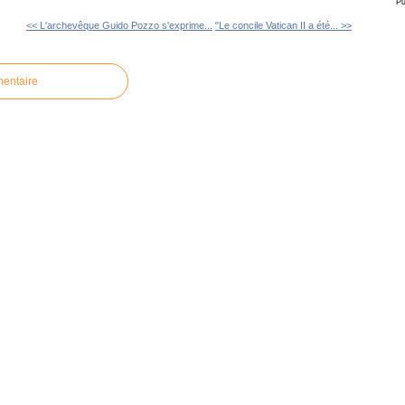
Pu
<< L'archevêque Guido Pozzo s'exprime...
"Le concile Vatican II a été... >>
mentaire