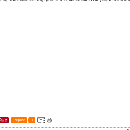
Repost
0