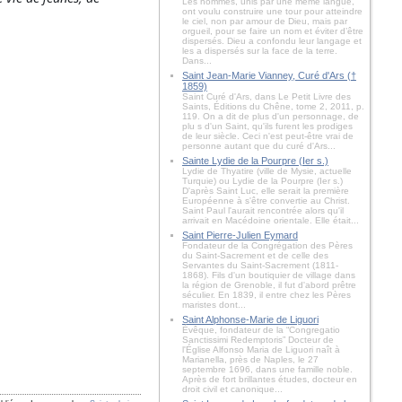
Les hommes, unis par une même langue,
ont voulu construire une tour pour atteindre
le ciel, non par amour de Dieu, mais par
orgueil, pour se faire un nom et éviter d’être
dispersés. Dieu a confondu leur langage et
les a dispersés sur la face de la terre.
Dans...
Saint Jean-Marie Vianney, Curé d'Ars (†
1859)
Saint Curé d'Ars, dans Le Petit Livre des
Saints, Éditions du Chêne, tome 2, 2011, p.
119. On a dit de plus d'un personnage, de
plu s d'un Saint, qu'ils furent les prodiges
de leur siècle. Ceci n'est peut-être vrai de
personne autant que du curé d'Ars...
Sainte Lydie de la Pourpre (Ier s.)
Lydie de Thyatire (ville de Mysie, actuelle
Turquie) ou Lydie de la Pourpre (Ier s.)
D'après Saint Luc, elle serait la première
Européenne à s'être convertie au Christ.
Saint Paul l'aurait rencontrée alors qu'il
arrivait en Macédoine orientale. Elle était...
Saint Pierre-Julien Eymard
Fondateur de la Congrégation des Pères
du Saint-Sacrement et de celle des
Servantes du Saint-Sacrement (1811-
1868). Fils d'un boutiquier de village dans
la région de Grenoble, il fut d'abord prêtre
séculier. En 1839, il entre chez les Pères
maristes dont...
Saint Alphonse-Marie de Liguori
Évêque, fondateur de la “Congregatio
Sanctissimi Redemptoris” Docteur de
l'Église Alfonso Maria de Liguori naît à
Marianella, près de Naples, le 27
septembre 1696, dans une famille noble.
Après de fort brillantes études, docteur en
droit civil et canonique...