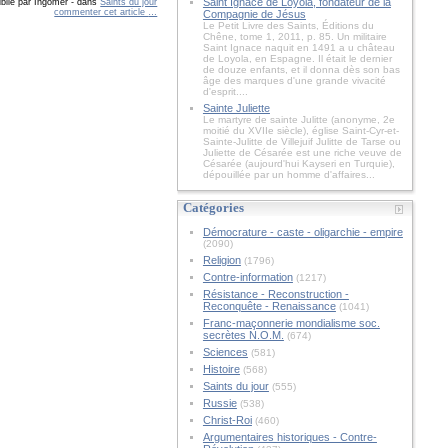
Saint Ignace de Loyola, fondateur de la
blié par Ingomer
-
dans
Saints du jour
commenter cet article
…
Compagnie de Jésus
Le Petit Livre des Saints, Éditions du
Chêne, tome 1, 2011, p. 85. Un militaire
Saint Ignace naquit en 1491 a u château
de Loyola, en Espagne. Il était le dernier
de douze enfants, et il donna dès son bas
âge des marques d'une grande vivacité
d'esprit....
Sainte Juliette
Le martyre de sainte Julitte (anonyme, 2e
moitié du XVIIe siècle), église Saint-Cyr-et-
Sainte-Julitte de Villejuif Julitte de Tarse ou
Juliette de Césarée est une riche veuve de
Césarée (aujourd'hui Kayseri en Turquie),
dépouillée par un homme d'affaires...
Catégories
Démocrature - caste - oligarchie - empire
(2090)
Religion
(1796)
Contre-information
(1217)
Résistance - Reconstruction -
Reconquête - Renaissance
(1041)
Franc-maçonnerie mondialisme soc.
secrètes N.O.M.
(674)
Sciences
(581)
Histoire
(568)
Saints du jour
(555)
Russie
(538)
Christ-Roi
(460)
Argumentaires historiques - Contre-