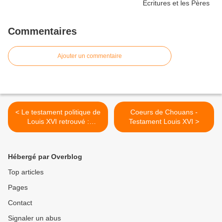
Commentaires
Ajouter un commentaire
< Le testament politique de
Coeurs de Chouans -
Louis XVI retrouvé :
Testament Louis XVI >
"Français,... méfiez-vous
des suggestions et des
mensonges de vos faux
Hébergé par Overblog
amis, revenez à votre Roi"
(Louis XVI)
Top articles
Pages
Contact
Signaler un abus