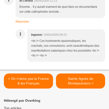
I
In Christo
18/04/2009 22:23
Enorme .. Il y aurait vraiment de quoi faire un documentaire
sur cette cathophobie sioniste ..
Répondre
I
Ingomer
19/04/2009 09:23
<br /> Ces hurlements spasmodiques, les
crachats, ces convulsions, sont caractéristiques des
manifestations sataniques chez les possédés.<br />
<br /> <br />
< On n'aime pas la France
Sainte Agnès de
& les Français
Montepulciano >
Hébergé par Overblog
Top articles