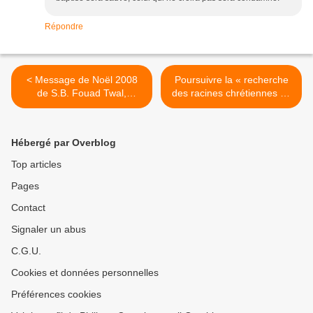
Répondre
< Message de Noël 2008
Poursuivre la « recherche
de S.B. Fouad Twal,
des racines chrétiennes de
Patriarche latin de
notre société » (Benoît XVI)
Jérusalem
>
Hébergé par Overblog
Top articles
Pages
Contact
Signaler un abus
C.G.U.
Cookies et données personnelles
Préférences cookies