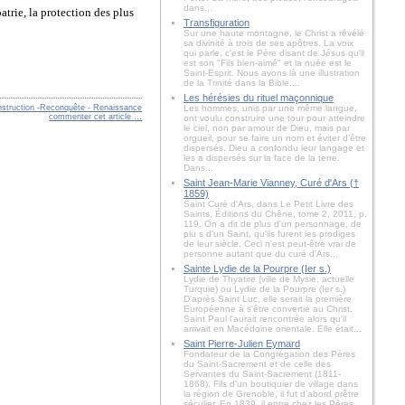
dans...
atrie, la protection des plus
Transfiguration
Sur une haute montagne, le Christ a révélé
sa divinité à trois de ses apôtres. La voix
qui parle, c'est le Père disant de Jésus qu'il
est son "Fils bien-aimé" et la nuée est le
Saint-Esprit. Nous avons là une illustration
de la Trinité dans la Bible....
Les hérésies du rituel maçonnique
nstruction -Reconquête - Renaissance
Les hommes, unis par une même langue,
commenter cet article
…
ont voulu construire une tour pour atteindre
le ciel, non par amour de Dieu, mais par
orgueil, pour se faire un nom et éviter d’être
dispersés. Dieu a confondu leur langage et
les a dispersés sur la face de la terre.
Dans...
Saint Jean-Marie Vianney, Curé d'Ars (†
1859)
Saint Curé d'Ars, dans Le Petit Livre des
Saints, Éditions du Chêne, tome 2, 2011, p.
119. On a dit de plus d'un personnage, de
plu s d'un Saint, qu'ils furent les prodiges
de leur siècle. Ceci n'est peut-être vrai de
personne autant que du curé d'Ars...
Sainte Lydie de la Pourpre (Ier s.)
Lydie de Thyatire (ville de Mysie, actuelle
Turquie) ou Lydie de la Pourpre (Ier s.)
D'après Saint Luc, elle serait la première
Européenne à s'être convertie au Christ.
Saint Paul l'aurait rencontrée alors qu'il
arrivait en Macédoine orientale. Elle était...
Saint Pierre-Julien Eymard
Fondateur de la Congrégation des Pères
du Saint-Sacrement et de celle des
Servantes du Saint-Sacrement (1811-
1868). Fils d'un boutiquier de village dans
la région de Grenoble, il fut d'abord prêtre
séculier. En 1839, il entre chez les Pères