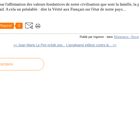
r l'affirmation des valeurs fondatrices de notre civilisation que sont la famille, la p
vail. A cela un préalable : dire la Vérité aux Français sur l'état de notre pays....
Repost
0
Publié par Ingomer
-
dans
Résistance - Reco
<< Jean-Marie Le Pen prédit une...
L'amalgame infâme contre le... >>
mentaire