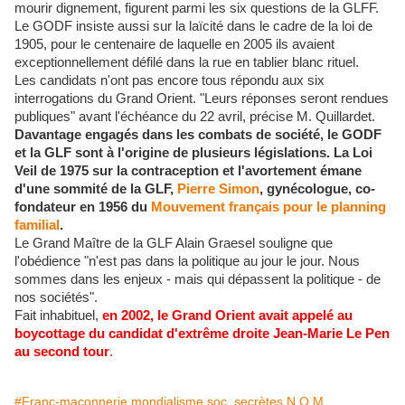
mourir dignement, figurent parmi les six questions de la GLFF.
Le GODF insiste aussi sur la laïcité dans le cadre de la loi de
1905, pour le centenaire de laquelle en 2005 ils avaient
exceptionnellement défilé dans la rue en tablier blanc rituel.
Les candidats n'ont pas encore tous répondu aux six
interrogations du Grand Orient. "Leurs réponses seront rendues
publiques" avant l'échéance du 22 avril, précise M. Quillardet.
Davantage engagés dans les combats de société, le GODF
et la GLF sont à l'origine de plusieurs législations. La Loi
Veil de 1975 sur la contraception et l'avortement émane
d'une sommité de la GLF,
Pierre Simon
, gynécologue, co-
fondateur en 1956 du
Mouvement français pour le planning
familial
.
Le Grand Maître de la GLF Alain Graesel souligne que
l'obédience "n'est pas dans la politique au jour le jour. Nous
sommes dans les enjeux - mais qui dépassent la politique - de
nos sociétés".
Fait inhabituel,
en 2002, le Grand Orient avait appelé au
boycottage du candidat d'extrême droite Jean-Marie Le Pen
au second tour
.
#Franc-maçonnerie mondialisme soc. secrètes N.O.M.