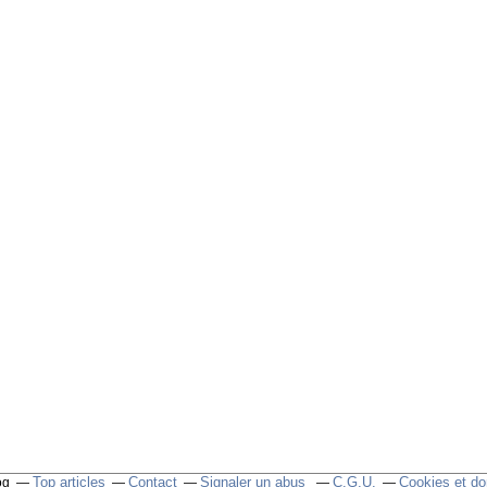
Top articles
Contact
Signaler un abus
C.G.U.
Cookies et do
og