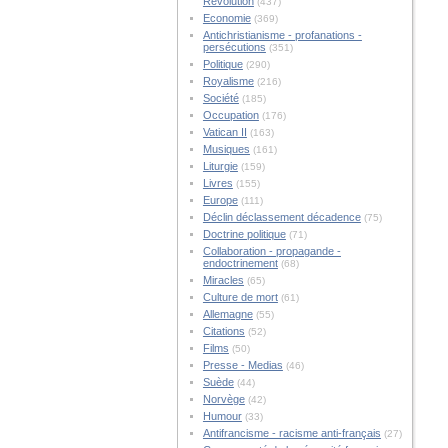
Révolution
(437)
Economie
(369)
Antichristianisme - profanations -
persécutions
(351)
Politique
(290)
Royalisme
(216)
Société
(185)
Occupation
(176)
Vatican II
(163)
Musiques
(161)
Liturgie
(159)
Livres
(155)
Europe
(111)
Déclin déclassement décadence
(75)
Doctrine politique
(71)
Collaboration - propagande -
endoctrinement
(68)
Miracles
(65)
Culture de mort
(61)
Allemagne
(55)
Citations
(52)
Films
(50)
Presse - Medias
(46)
Suède
(44)
Norvège
(42)
Humour
(33)
Antifrancisme - racisme anti-français
(27)