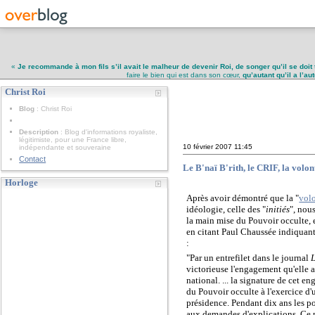
«
Je recommande à mon fils s’il avait le malheur de devenir Roi, de songer qu’il se doit 
faire le bien qui est dans son cœur,
qu’autant qu’il a l’a
Christ Roi
Christ Roi
Blog
: Christ Roi
Description
: Blog d'informations royaliste,
légitimiste, pour une France libre,
10 février 2007
11:45
indépendante et souveraine
Contact
Le B'naï B'rith, le CRIF, la volon
Horloge
Après avoir démontré que la "
vol
idéologie, celle des "
initiés
", nou
la main mise du Pouvoir occulte, 
en citant Paul Chaussée indiquan
:
"Par un entrefilet dans le journal
victorieuse l'engagement qu'elle a
national. ... la signature de cet 
du Pouvoir occulte à l'exercice d'u
présidence. Pendant dix ans les poli
aux demandes d'explications. Ce n