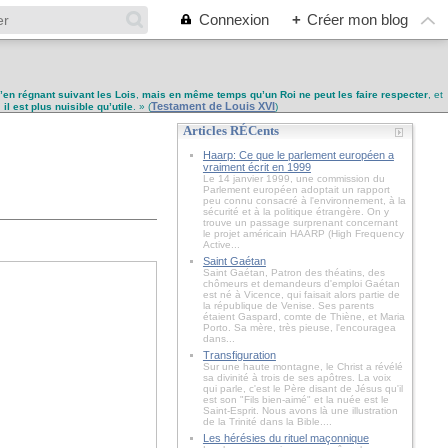
Connexion
+
Créer mon blog
u’en régnant suivant les Lois
,
mais en même temps qu’un Roi ne peut les faire respecter
, et
Testament de Louis XVI
,
il est plus nuisible qu’utile
. » (
)
Articles RÉCents
Haarp: Ce que le parlement européen a
vraiment écrit en 1999
Le 14 janvier 1999, une commission du
Parlement européen adoptait un rapport
peu connu consacré à l'environnement, à la
sécurité et à la politique étrangère. On y
trouve un passage surprenant concernant
le projet américain HAARP (High Frequency
Active...
Saint Gaétan
Saint Gaétan, Patron des théatins, des
chômeurs et demandeurs d'emploi Gaétan
est né à Vicence, qui faisait alors partie de
la république de Venise. Ses parents
étaient Gaspard, comte de Thiène, et Maria
Porto. Sa mère, très pieuse, l'encouragea
dans...
Transfiguration
Sur une haute montagne, le Christ a révélé
sa divinité à trois de ses apôtres. La voix
qui parle, c'est le Père disant de Jésus qu'il
est son "Fils bien-aimé" et la nuée est le
Saint-Esprit. Nous avons là une illustration
de la Trinité dans la Bible....
Les hérésies du rituel maçonnique