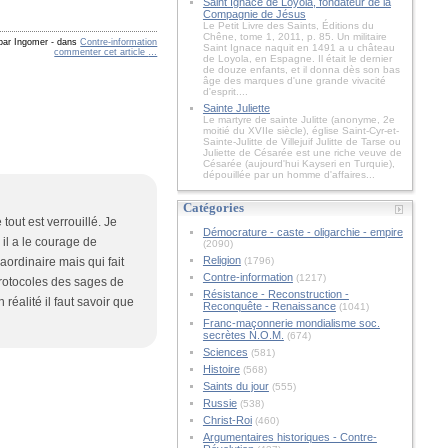
Saint Ignace de Loyola, fondateur de la
Compagnie de Jésus
Le Petit Livre des Saints, Éditions du
Chêne, tome 1, 2011, p. 85. Un militaire
 par Ingomer
-
dans
Contre-information
Saint Ignace naquit en 1491 a u château
commenter cet article
…
de Loyola, en Espagne. Il était le dernier
de douze enfants, et il donna dès son bas
âge des marques d'une grande vivacité
d'esprit....
Sainte Juliette
Le martyre de sainte Julitte (anonyme, 2e
moitié du XVIIe siècle), église Saint-Cyr-et-
Sainte-Julitte de Villejuif Julitte de Tarse ou
Juliette de Césarée est une riche veuve de
Césarée (aujourd'hui Kayseri en Turquie),
dépouillée par un homme d'affaires...
Catégories
tout est verrouillé. Je
Démocrature - caste - oligarchie - empire
 il a le courage de
(2090)
Religion
(1796)
ordinaire mais qui fait
Contre-information
(1217)
 protocoles des sages de
Résistance - Reconstruction -
éalité il faut savoir que
Reconquête - Renaissance
(1041)
Franc-maçonnerie mondialisme soc.
secrètes N.O.M.
(674)
Sciences
(581)
Histoire
(568)
Saints du jour
(555)
Russie
(538)
Christ-Roi
(460)
Argumentaires historiques - Contre-