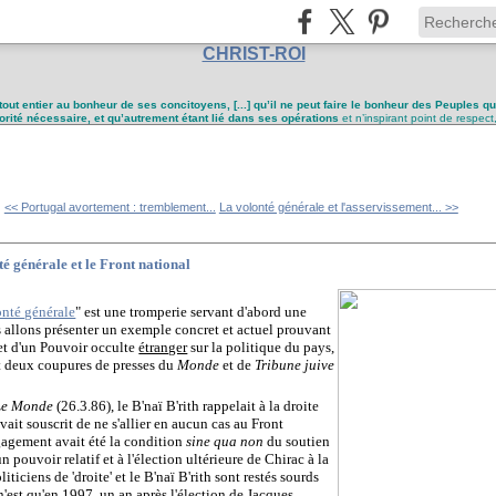
CHRIST-ROI
tout entier au bonheur de ses concitoyens, [...] qu’il ne peut faire le bonheur des Peuples q
utorité nécessaire, et qu’autrement étant lié dans ses opérations
et n’inspirant point de respect
<< Portugal avortement : tremblement...
La volonté générale et l'asservissement... >>
té générale et le Front national
onté générale
" est une tromperie servant d'abord une
s allons présenter un exemple concret et actuel prouvant
et d'un Pouvoir occulte
étranger
sur la politique du pays,
t deux coupures de presses du
Monde
et de
Tribune juive
Le Monde
(26.3.86), le B'naï B'rith rappelait à la droite
vait souscrit de ne s'allier en aucun cas au Front
engagement avait été la condition
sine qua non
du soutien
n pouvoir relatif et à l'élection ultérieure de Chirac à la
ticiens de 'droite' et le B'naï B'rith sont restés sourds
'est qu'en 1997, un an après l'élection de Jacques