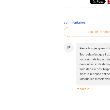
commentaires
Ajouter un com
P
Peruchon jacques
28
Tout cela n'est que tro
vous signale la parutio
démontrer et de démont
froid dans le dos. Rapp
sion" la réponse est n
lorsque les messianiste
Répondre