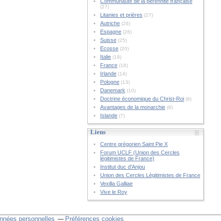
Communauté de la pérennité française
(27)
Litanies et prières
(27)
Autriche
(26)
Espagne
(26)
Suisse
(25)
Ecosse
(20)
Italie
(19)
France
(18)
Irlande
(14)
Pologne
(13)
Danemark
(10)
Doctrine économique du Christ-Roi
(9)
Avantages de la monarchie
(8)
Islande
(7)
Liens
Centre grégorien Saint Pie X
Forum UCLF (Union des Cercles
légitimistes de France)
Institut duc d'Anjou
Union des Cercles Légitimistes de France
Vexilla Galliae
Vive le Roy
nnées personnelles
Préférences cookies