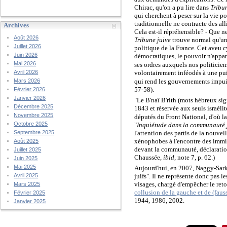
Chirac, qu'on a pu lire dans
Tribu
qui cherchent à peser sur la vie p
traditionnelle ne contracte des all
Archives
Cela est-il répréhensible? - Que ne
Août 2026
Tribune juive
trouve normal qu'un
Juillet 2026
politique de la France. Cet aveu 
Juin 2026
démocratiques, le pouvoir n'appart
Mai 2026
ses ordres auxquels nos politiciens
volontairement inféodés à une puis
Avril 2026
qui rend les gouvernements impuis
Mars 2026
57-58).
Février 2026
Janvier 2026
"Le B'naï B'rith (mots hébreux sig
Décembre 2025
1843 et réservée aux seuls israél
Novembre 2025
députés du Front National, d'où l
Octobre 2025
"
Inquiétude dans la communauté 
l'attention des partis de la nouvel
Septembre 2025
xénophobes à l'encontre des immigr
Août 2025
devant la communauté, déclarations
Juillet 2025
Chaussée,
ibid
, note 7, p. 62.)
Juin 2025
Mai 2025
Aujourd'hui, en 2007, Naggy-Sarkö
juifs". Il ne représente donc pas 
Avril 2025
visages, chargé d'empêcher le retou
Mars 2025
collusion de la gauche et de (faus
Février 2025
1944, 1986, 2002.
Janvier 2025