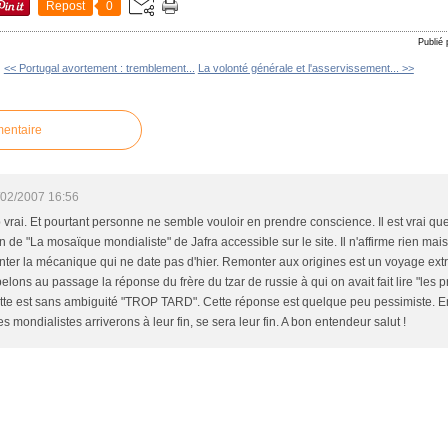
Repost
0
Publié
<< Portugal avortement : tremblement...
La volonté générale et l'asservissement... >>
mentaire
/02/2007 16:56
p vrai. Et pourtant personne ne semble vouloir en prendre conscience. Il est vrai que 
n de "La mosaïque mondialiste" de Jafra accessible sur le site. Il n'affirme rien mais
er la mécanique qui ne date pas d'hier. Remonter aux origines est un voyage extra
elons au passage la réponse du frère du tzar de russie à qui on avait fait lire "les
ette est sans ambiguité "TROP TARD". Cette réponse est quelque peu pessimiste. En r
s mondialistes arriverons à leur fin, se sera leur fin. A bon entendeur salut !