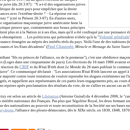
ne juive
(du 20.3.97) : "Y a-t-il des organisations juives
olitique de notre pays pour empêcher que la droite
iances avec l'extrême-droite ? - La réponse est oui. -
nni !" (cité in Présent 26.3-97). En d'autres mots,
e organisation maçonnique juive américaine fasse la
cynique prouve que, contrairement aux beaux principes
ient plus ni à la Nation ni à ses élus, mais qu'il a été confisqué par une puissance 
Volonté générale
 obtempèrent. ... Les politiciens qui prétendent n'obéir qu'à la "
sance étrangère au mépris des intérêts réels du pays. Voilà l'une de des trahisons (
Paul Chaussée
sants et les Etats décadents" (
,
Miracle et Message du Saint Suair
nifiant "fils ou princes de l'alliance, ou de la promesse"), c'est une obédience ma
ites (Loges dans une cinquantaine de pays). Les élections du 16 mars 1986 avaient 
CRIF
a réaction du
et du B'naï B'rith dont
Le Monde
du 26 mars publiait le communi
juive
". Ce communiqué déclarait : "Les associations B'naï B'rith lancent un appel à l
le majorité contre toute tentation de vouloir reprendre les slogans extrémistes sur l'i
és, et rappellent aux représentants de ces partis leurs engagements pris, au cours d
 reprises après proclamation des résultats du vote, de ne s'allier en aucun cas au F
zy est selon un article de
Libération
(Antoine Guiral) du 4 décembre 2006, le "can
les intérêts nationaux des Français. Pas plus que Ségolène Royal, les deux formant 
r des nationalistes au pouvoir et toute reconstitution de la Société sur ses bases nat
se) droite
, l'alliance des plouto-démocrates, dès le XIXe siècle, en 1830, 1848, 1870