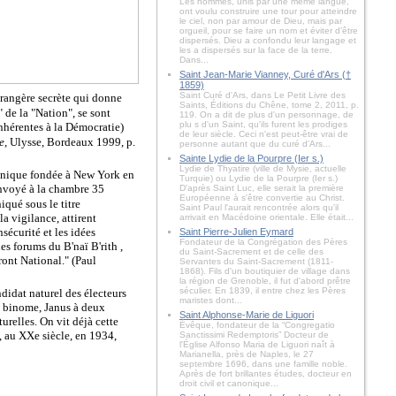
Les hommes, unis par une même langue,
ont voulu construire une tour pour atteindre
le ciel, non par amour de Dieu, mais par
orgueil, pour se faire un nom et éviter d’être
dispersés. Dieu a confondu leur langage et
les a dispersés sur la face de la terre.
Dans...
Saint Jean-Marie Vianney, Curé d'Ars (†
1859)
Saint Curé d'Ars, dans Le Petit Livre des
étrangère secrète qui donne
Saints, Éditions du Chêne, tome 2, 2011, p.
" de la "Nation", se sont
119. On a dit de plus d'un personnage, de
plu s d'un Saint, qu'ils furent les prodiges
inhérentes à la Démocratie)
de leur siècle. Ceci n'est peut-être vrai de
e
, Ulysse, Bordeaux 1999, p.
personne autant que du curé d'Ars...
Sainte Lydie de la Pourpre (Ier s.)
Lydie de Thyatire (ville de Mysie, actuelle
çonnique fondée à New York en
Turquie) ou Lydie de la Pourpre (Ier s.)
envoyé à la chambre 35
D'après Saint Luc, elle serait la première
Européenne à s'être convertie au Christ.
qué sous le titre
Saint Paul l'aurait rencontrée alors qu'il
a vigilance, attirent
arrivait en Macédoine orientale. Elle était...
nsécurité et les idées
Saint Pierre-Julien Eymard
Fondateur de la Congrégation des Pères
es forums du B'naï B'rith ,
du Saint-Sacrement et de celle des
ront National." (Paul
Servantes du Saint-Sacrement (1811-
1868). Fils d'un boutiquier de village dans
la région de Grenoble, il fut d'abord prêtre
séculier. En 1839, il entre chez les Pères
didat naturel des électeurs
maristes dont...
un binome, Janus à deux
Saint Alphonse-Marie de Liguori
urelles. On vit déjà cette
Évêque, fondateur de la “Congregatio
, au XXe siècle, en 1934,
Sanctissimi Redemptoris” Docteur de
l'Église Alfonso Maria de Liguori naît à
Marianella, près de Naples, le 27
septembre 1696, dans une famille noble.
Après de fort brillantes études, docteur en
droit civil et canonique...