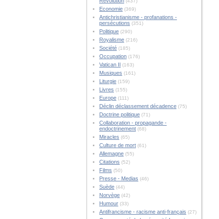
Révolution
(437)
Economie
(369)
Antichristianisme - profanations -
persécutions
(351)
Politique
(290)
Royalisme
(216)
Société
(185)
Occupation
(176)
Vatican II
(163)
Musiques
(161)
Liturgie
(159)
Livres
(155)
Europe
(111)
Déclin déclassement décadence
(75)
Doctrine politique
(71)
Collaboration - propagande -
endoctrinement
(68)
Miracles
(65)
Culture de mort
(61)
Allemagne
(55)
Citations
(52)
Films
(50)
Presse - Medias
(46)
Suède
(44)
Norvège
(42)
Humour
(33)
Antifrancisme - racisme anti-français
(27)