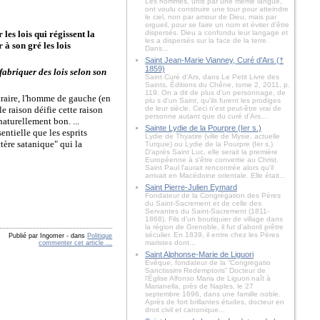
Les hommes, unis par une même langue,
ont voulu construire une tour pour atteindre
le ciel, non par amour de Dieu, mais par
orgueil, pour se faire un nom et éviter d’être
les lois qui régissent la
dispersés. Dieu a confondu leur langage et
les a dispersés sur la face de la terre.
 à son gré les lois
Dans...
Saint Jean-Marie Vianney, Curé d'Ars (†
1859)
 fabriquer des lois selon son
Saint Curé d'Ars, dans Le Petit Livre des
Saints, Éditions du Chêne, tome 2, 2011, p.
119. On a dit de plus d'un personnage, de
ntraire, l'homme de gauche (en
plu s d'un Saint, qu'ils furent les prodiges
le raison déifie cette raison
de leur siècle. Ceci n'est peut-être vrai de
personne autant que du curé d'Ars...
naturellement bon. ...
Sainte Lydie de la Pourpre (Ier s.)
entielle que les esprits
Lydie de Thyatire (ville de Mysie, actuelle
tère satanique" qui la
Turquie) ou Lydie de la Pourpre (Ier s.)
D'après Saint Luc, elle serait la première
Européenne à s'être convertie au Christ.
Saint Paul l'aurait rencontrée alors qu'il
arrivait en Macédoine orientale. Elle était...
Saint Pierre-Julien Eymard
Fondateur de la Congrégation des Pères
du Saint-Sacrement et de celle des
Servantes du Saint-Sacrement (1811-
1868). Fils d'un boutiquier de village dans
la région de Grenoble, il fut d'abord prêtre
séculier. En 1839, il entre chez les Pères
Publié par Ingomer
-
dans
Politique
maristes dont...
commenter cet article
…
Saint Alphonse-Marie de Liguori
Évêque, fondateur de la “Congregatio
Sanctissimi Redemptoris” Docteur de
l'Église Alfonso Maria de Liguori naît à
Marianella, près de Naples, le 27
septembre 1696, dans une famille noble.
Après de fort brillantes études, docteur en
droit civil et canonique...