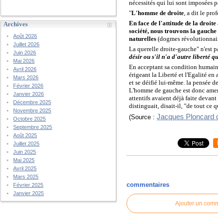
nécessités qui lui sont imposées p
"
L'homme de droite
, a dit le pr
En face de l'attitude de la droit
Archives
société, nous trouvons la gauche 
Août 2026
naturelles
(dogmes révolutionnaire
Juillet 2026
L
a querelle droite-gauche" n'est p
Juin 2026
désir ou s'il n'a d'autre liberté q
Mai 2026
En acceptant sa condition humaine,
Avril 2026
érigeant la Liberté et l'Egalité en
Mars 2026
et se déifié lui-même. la pensée d
Février 2026
L'homme de gauche est donc amené à
Janvier 2026
attentifs avaient déjà faite devan
Décembre 2025
distinguait, disait-il, "de tout ce 
Novembre 2025
Jacques Ploncard 
(Source :
Octobre 2025
Septembre 2025
Août 2025
Juillet 2025
Juin 2025
Mai 2025
Avril 2025
Mars 2025
commentaires
Février 2025
Janvier 2025
Ajouter un com