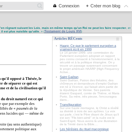
Connexion
+
Créer mon blog
u’en régnant suivant les Lois
,
mais en même temps qu’un Roi ne peut les faire respecter
, et
Testament de Louis XVI
,
il est plus nuisible qu’utile
. » (
)
Articles RÉCents
Haarp: Ce que le parlement européen a
vraiment écrit en 1999
Le 14 janvier 1999, une commission du
Parlement européen adoptait un rapport
peu connu consacré à l'environnement, à la
sécurité et à la politique étrangère. On y
trouve un passage surprenant concernant
le projet américain HAARP (High Frequency
Active...
Saint Gaétan
n qu'il opposé à Thésée, le
Saint Gaétan, Patron des théatins, des
r de séparer ce qui est
chômeurs et demandeurs d'emploi Gaétan
est né à Vicence, qui faisait alors partie de
 et de la civilisation qu'il
la république de Venise. Ses parents
étaient Gaspard, comte de Thiène, et Maria
Porto. Sa mère, très pieuse, l'encouragea
du droit naturel est ce qui
dans...
re que par exemple des
Transfiguration
lifiés de «
paumés de la
Sur une haute montagne, le Christ a révélé
sa divinité à trois de ses apôtres. La voix
toyens lucides qui — même de
qui parle, c'est le Père disant de Jésus qu'il
est son "Fils bien-aimé" et la nuée est le
Saint-Esprit. Nous avons là une illustration
roite (au sens authentique)
de la Trinité dans la Bible....
mportement politique aux
Les hérésies du rituel maçonnique