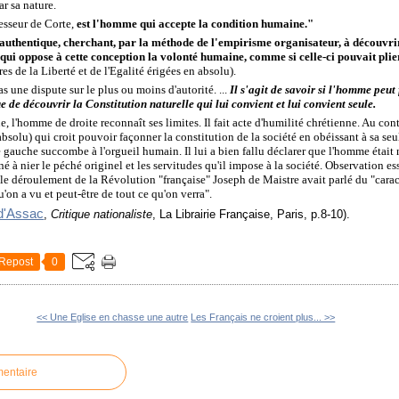
ar sa nature.
ofesseur de Corte,
est l'homme qui accepte la condition humaine."
e authentique, cherchant, par la méthode de l'empirisme organisateur, à découvrir 
qui oppose à cette conception la volonté humaine, comme si celle-ci pouvait plier
s de la Liberté et de l'Egalité érigées en absolu).
as une dispute sur le plus ou moins d'autorité. ...
Il s'agit de savoir si l'homme peut
ue de découvrir la Constitution naturelle qui lui convient et lui convient seule.
 l'homme de droite reconnaît ses limites. Il fait acte d'humilité chrétienne. Au co
 absolu) qui croit pouvoir façonner la constitution de la société en obéissant à sa seu
e gauche succombe à l'orgueil humain. Il lui a bien fallu déclarer que l'homme était 
 nier le péché originel et les servitudes qu'il impose à la société. Observation ess
t le déroulement de la Révolution "française" Joseph de Maistre avait parlé du "carac
qu'on a vu et peut-être de tout ce qu'on verra".
d'Assac
,
Critique nationaliste
, La Librairie Française, Paris, p.8-10).
Repost
0
<< Une Eglise en chasse une autre
Les Français ne croient plus... >>
mentaire