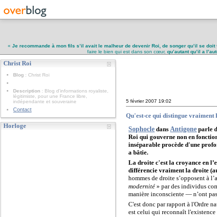
«
Je recommande à mon fils s’il avait le malheur de devenir Roi, de songer qu’il se doit 
faire le bien qui est dans son cœur,
qu’autant qu’il a l’a
Christ Roi
Christ Roi
Blog
: Christ Roi
Description
: Blog d'informations royaliste,
légitimiste, pour une France libre,
5 février 2007
19:02
indépendante et souveraine
Contact
Qu'est-ce qui distingue vraiment 
Horloge
Sophocle
Antigone
dans
parle d
Roi qui gouverne non en fonction
inséparable procède d'une profo
a bâtie.
La droite c'est
la croyance en l’e
différencie vraiment la droite (a
hommes de droite s’opposent à l’av
modernité
» par des individus c
manière inconsciente — n’ont pas 
C'est donc par rapport à l'Ordre n
est celui qui reconnaît l'existenc