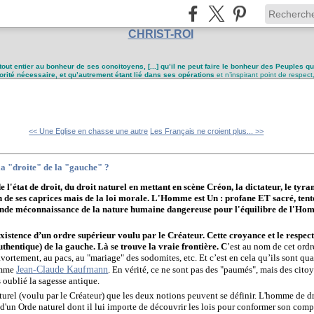
CHRIST-ROI
tout entier au bonheur de ses concitoyens, [...] qu’il ne peut faire le bonheur des Peuples q
utorité nécessaire, et qu’autrement étant lié dans ses opérations
et n’inspirant point de respect
<< Une Eglise en chasse une autre
Les Français ne croient plus... >>
la "droite" de la "gauche" ?
e l'état de droit, du droit naturel en mettant en scène Créon, la dictateur, le tyra
 de ses caprices mais de la loi morale. L'Homme est Un : profane ET sacré, tente
nde méconnaissance de la nature humaine dangereuse pour l'équilibre de l'Homme
xistence d’un ordre supérieur voulu par le Créateur. Cette croyance et le respect 
uthentique) de la gauche. Là se trouve la vraie frontière. C
’est au nom de cet ord
ortement, au pacs, au "mariage" des sodomites, etc. Et c’est en cela qu’ils sont qua
Jean-Claude Kaufmann
omme
. En vérité, ce ne sont pas des "paumés", mais des ci
oublié la sagesse antique.
aturel (voulu par le Créateur) que les deux notions peuvent se définir. L'homme de d
e d'un Orde naturel dont il lui importe de découvrir les lois pour conformer son co