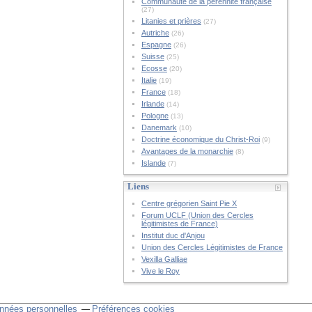
Communauté de la pérennité française
(27)
Litanies et prières
(27)
Autriche
(26)
Espagne
(26)
Suisse
(25)
Ecosse
(20)
Italie
(19)
France
(18)
Irlande
(14)
Pologne
(13)
Danemark
(10)
Doctrine économique du Christ-Roi
(9)
Avantages de la monarchie
(8)
Islande
(7)
Liens
Centre grégorien Saint Pie X
Forum UCLF (Union des Cercles
légitimistes de France)
Institut duc d'Anjou
Union des Cercles Légitimistes de France
Vexilla Galliae
Vive le Roy
nnées personnelles
Préférences cookies