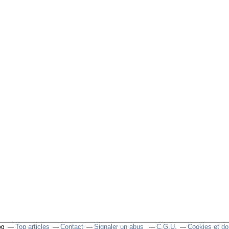
Top articles
Contact
Signaler un abus
C.G.U.
Cookies et do
og