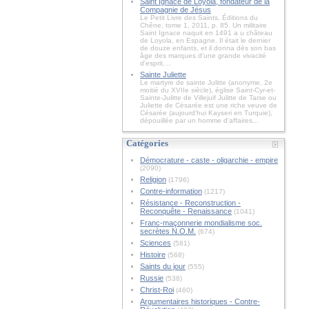
Saint Ignace de Loyola, fondateur de la
Compagnie de Jésus
Le Petit Livre des Saints, Éditions du
Chêne, tome 1, 2011, p. 85. Un militaire
Saint Ignace naquit en 1491 a u château
de Loyola, en Espagne. Il était le dernier
de douze enfants, et il donna dès son bas
âge des marques d'une grande vivacité
d'esprit....
Sainte Juliette
Le martyre de sainte Julitte (anonyme, 2e
moitié du XVIIe siècle), église Saint-Cyr-et-
Sainte-Julitte de Villejuif Julitte de Tarse ou
Juliette de Césarée est une riche veuve de
Césarée (aujourd'hui Kayseri en Turquie),
dépouillée par un homme d'affaires...
Catégories
Démocrature - caste - oligarchie - empire
(2090)
Religion
(1796)
Contre-information
(1217)
Résistance - Reconstruction -
Reconquête - Renaissance
(1041)
Franc-maçonnerie mondialisme soc.
secrètes N.O.M.
(674)
Sciences
(581)
Histoire
(568)
Saints du jour
(555)
Russie
(538)
Christ-Roi
(460)
Argumentaires historiques - Contre-