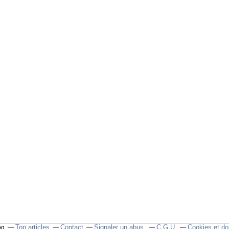
Top articles
Contact
Signaler un abus
C.G.U.
Cookies et do
og