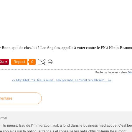
 Boon, qui, de chez lui à Los Angeles, appelle à voter contre le FN à Hénin-Beaumo
Repost
0
Publié par Ingomer
-
dans
Dém
<< Mgr Aillet : "Si Jésus avait...
Ploutocratie. Le "front républicain"... >>
mentaire
22:58
, tu meurs. Issu de l'immigration, juif, à fond dans le business mediatique, c''est for
 son avis sur la politique français et conseille les petis chtis d'Henin Beaumont.