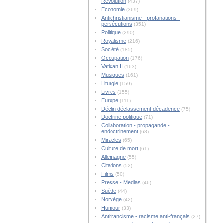
Révolution
(437)
Economie
(369)
Antichristianisme - profanations -
persécutions
(351)
Politique
(290)
Royalisme
(216)
Société
(185)
Occupation
(176)
Vatican II
(163)
Musiques
(161)
Liturgie
(159)
Livres
(155)
Europe
(111)
Déclin déclassement décadence
(75)
Doctrine politique
(71)
Collaboration - propagande -
endoctrinement
(68)
Miracles
(65)
Culture de mort
(61)
Allemagne
(55)
Citations
(52)
Films
(50)
Presse - Medias
(46)
Suède
(44)
Norvège
(42)
Humour
(33)
Antifrancisme - racisme anti-français
(27)