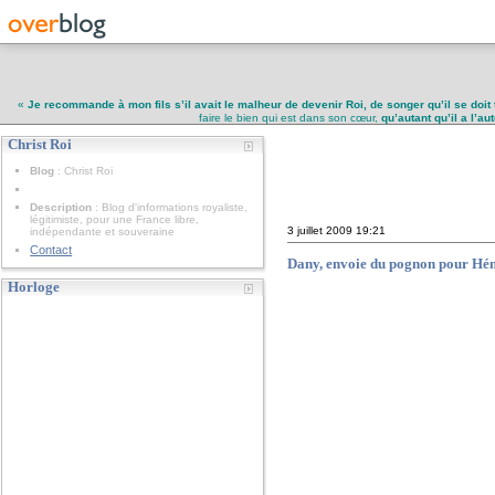
«
Je recommande à mon fils s’il avait le malheur de devenir Roi, de songer qu’il se doit 
faire le bien qui est dans son cœur,
qu’autant qu’il a l’a
Christ Roi
Christ Roi
Blog
: Christ Roi
Description
: Blog d'informations royaliste,
légitimiste, pour une France libre,
3 juillet 2009
19:21
indépendante et souveraine
Contact
Dany, envoie du pognon pour Héni
Horloge