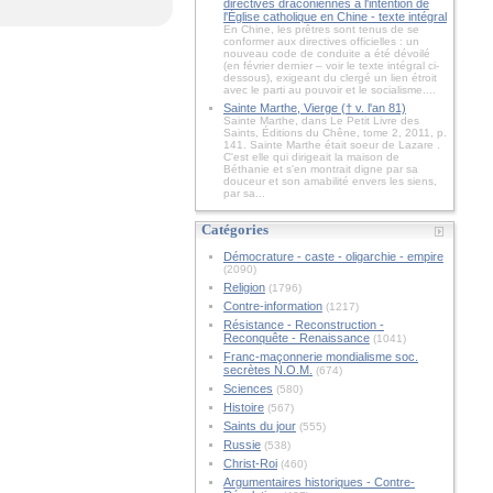
directives draconiennes à l'intention de
l'Église catholique en Chine - texte intégral
En Chine, les prêtres sont tenus de se
conformer aux directives officielles : un
nouveau code de conduite a été dévoilé
(en février dernier – voir le texte intégral ci-
dessous), exigeant du clergé un lien étroit
avec le parti au pouvoir et le socialisme....
Sainte Marthe, Vierge († v. l'an 81)
Sainte Marthe, dans Le Petit Livre des
Saints, Éditions du Chêne, tome 2, 2011, p.
141. Sainte Marthe était soeur de Lazare .
C'est elle qui dirigeait la maison de
Béthanie et s'en montrait digne par sa
douceur et son amabilité envers les siens,
par sa...
Catégories
Démocrature - caste - oligarchie - empire
(2090)
Religion
(1796)
Contre-information
(1217)
Résistance - Reconstruction -
Reconquête - Renaissance
(1041)
Franc-maçonnerie mondialisme soc.
secrètes N.O.M.
(674)
Sciences
(580)
Histoire
(567)
Saints du jour
(555)
Russie
(538)
Christ-Roi
(460)
Argumentaires historiques - Contre-