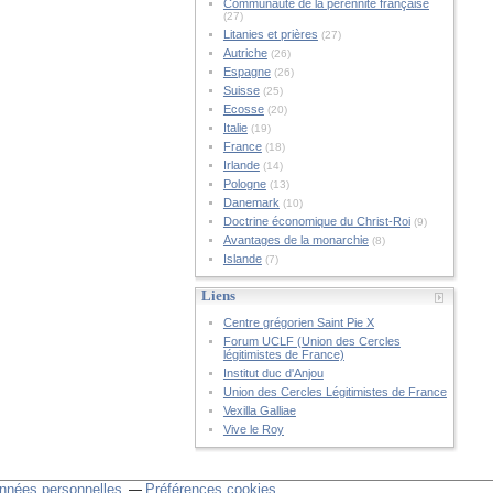
Communauté de la pérennité française
(27)
Litanies et prières
(27)
Autriche
(26)
Espagne
(26)
Suisse
(25)
Ecosse
(20)
Italie
(19)
France
(18)
Irlande
(14)
Pologne
(13)
Danemark
(10)
Doctrine économique du Christ-Roi
(9)
Avantages de la monarchie
(8)
Islande
(7)
Liens
Centre grégorien Saint Pie X
Forum UCLF (Union des Cercles
légitimistes de France)
Institut duc d'Anjou
Union des Cercles Légitimistes de France
Vexilla Galliae
Vive le Roy
nnées personnelles
Préférences cookies