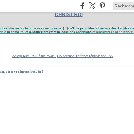
CHRIST-ROI
tout entier au bonheur de ses concitoyens, [...] qu’il ne peut faire le bonheur des Peuples q
utorité nécessaire, et qu’autrement étant lié dans ses opérations
et n’inspirant point de respect
<< Mgr Aillet : "Si Jésus avait...
Ploutocratie. Le "front républicain"... >>
n, on a vraiment besoin !