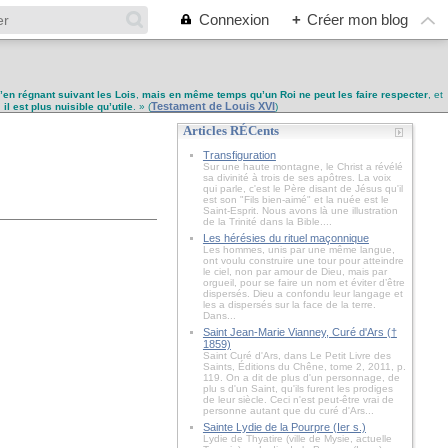
Connexion
+
Créer mon blog
u’en régnant suivant les Lois
,
mais en même temps qu’un Roi ne peut les faire respecter
, et
Testament de Louis XVI
,
il est plus nuisible qu’utile
. » (
)
Articles RÉCents
Transfiguration
Sur une haute montagne, le Christ a révélé
sa divinité à trois de ses apôtres. La voix
qui parle, c'est le Père disant de Jésus qu'il
est son "Fils bien-aimé" et la nuée est le
Saint-Esprit. Nous avons là une illustration
de la Trinité dans la Bible....
Les hérésies du rituel maçonnique
Les hommes, unis par une même langue,
ont voulu construire une tour pour atteindre
le ciel, non par amour de Dieu, mais par
orgueil, pour se faire un nom et éviter d’être
dispersés. Dieu a confondu leur langage et
les a dispersés sur la face de la terre.
Dans...
Saint Jean-Marie Vianney, Curé d'Ars (†
1859)
Saint Curé d'Ars, dans Le Petit Livre des
Saints, Éditions du Chêne, tome 2, 2011, p.
119. On a dit de plus d'un personnage, de
plu s d'un Saint, qu'ils furent les prodiges
de leur siècle. Ceci n'est peut-être vrai de
personne autant que du curé d'Ars...
Sainte Lydie de la Pourpre (Ier s.)
Lydie de Thyatire (ville de Mysie, actuelle