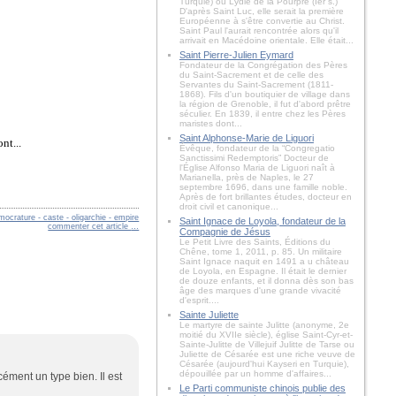
Turquie) ou Lydie de la Pourpre (Ier s.)
D'après Saint Luc, elle serait la première
Européenne à s'être convertie au Christ.
Saint Paul l'aurait rencontrée alors qu'il
arrivait en Macédoine orientale. Elle était...
Saint Pierre-Julien Eymard
Fondateur de la Congrégation des Pères
du Saint-Sacrement et de celle des
Servantes du Saint-Sacrement (1811-
1868). Fils d'un boutiquier de village dans
la région de Grenoble, il fut d'abord prêtre
séculier. En 1839, il entre chez les Pères
maristes dont...
Saint Alphonse-Marie de Liguori
nt...
Évêque, fondateur de la “Congregatio
Sanctissimi Redemptoris” Docteur de
l'Église Alfonso Maria de Liguori naît à
Marianella, près de Naples, le 27
septembre 1696, dans une famille noble.
Après de fort brillantes études, docteur en
droit civil et canonique...
ocrature - caste - oligarchie - empire
Saint Ignace de Loyola, fondateur de la
commenter cet article
…
Compagnie de Jésus
Le Petit Livre des Saints, Éditions du
Chêne, tome 1, 2011, p. 85. Un militaire
Saint Ignace naquit en 1491 a u château
de Loyola, en Espagne. Il était le dernier
de douze enfants, et il donna dès son bas
âge des marques d'une grande vivacité
d'esprit....
Sainte Juliette
Le martyre de sainte Julitte (anonyme, 2e
moitié du XVIIe siècle), église Saint-Cyr-et-
Sainte-Julitte de Villejuif Julitte de Tarse ou
Juliette de Césarée est une riche veuve de
Césarée (aujourd'hui Kayseri en Turquie),
dépouillée par un homme d'affaires...
cément un type bien. Il est
Le Parti communiste chinois publie des