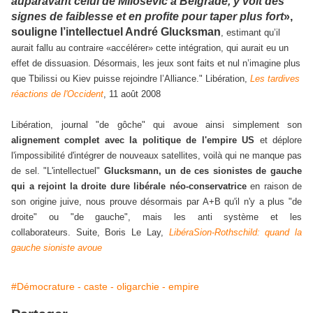
auparavant celui de Milosevic à Belgrade, y voit des
signes de faiblesse et en profite pour taper plus fort
»,
souligne l’intellectuel André Glucksman
, estimant qu’il
aurait fallu au contraire «accélérer» cette intégration, qui aurait eu un
effet de dissuasion. Désormais, les jeux sont faits et nul n’imagine plus
que Tbilissi ou Kiev puisse rejoindre l’Alliance." Libération,
Les tardives
réactions de l'Occident
, 11 août 2008
Libération, journal "de gôche" qui avoue ainsi simplement son
alignement complet avec la politique de l'empire US
et déplore
l'impossibilité d'intégrer de nouveaux satellites, voilà qui ne manque pas
de sel. "L'intellectuel"
Glucksmann, un de ces sionistes de gauche
qui a rejoint la droite dure libérale néo-conservatrice
en raison de
son origine juive, nous prouve désormais par A+B qu'il n'y a plus "de
droite" ou "de gauche", mais les anti système et les
collaborateurs. Suite, Boris Le Lay,
LibéraSion-Rothschild: quand la
gauche sioniste avoue
#Démocrature - caste - oligarchie - empire