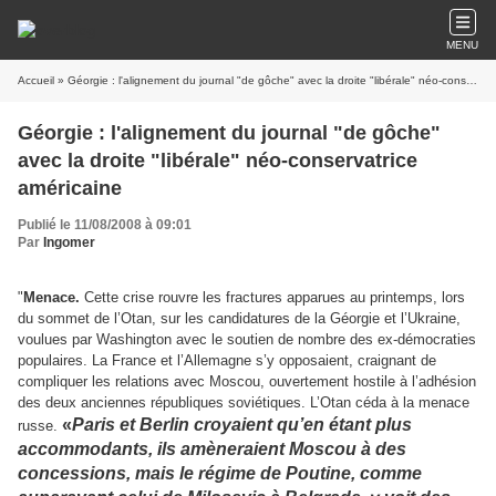
MENU
Accueil
» Géorgie : l'alignement du journal "de gôche" avec la droite "libérale" néo-conservatrice américaine
Géorgie : l'alignement du journal "de gôche"
avec la droite "libérale" néo-conservatrice
américaine
Publié le 11/08/2008 à 09:01
Par
Ingomer
"
Menace.
Cette crise rouvre les fractures apparues au printemps, lors
du sommet de l’Otan, sur les candidatures de la Géorgie et l’Ukraine,
voulues par Washington avec le soutien de nombre des ex-démocraties
populaires. La France et l’Allemagne s’y opposaient, craignant de
compliquer les relations avec Moscou, ouvertement hostile à l’adhésion
des deux anciennes républiques soviétiques. L’Otan céda à la menace
«
Paris et Berlin croyaient qu’en étant plus
russe.
accommodants, ils amèneraient Moscou à des
concessions, mais le régime de Poutine, comme