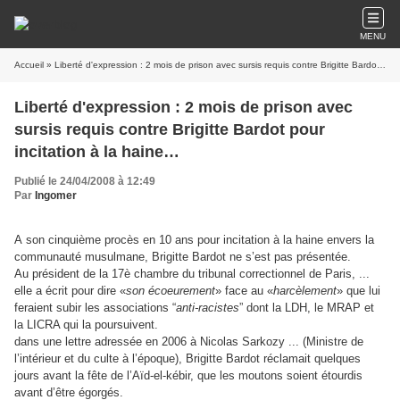
MENU
Accueil
» Liberté d'expression : 2 mois de prison avec sursis requis contre Brigitte Bardot pour incitation à la haine…
Liberté d'expression : 2 mois de prison avec
sursis requis contre Brigitte Bardot pour
incitation à la haine…
Publié le 24/04/2008 à 12:49
Par
Ingomer
A son cinquième procès en 10 ans pour incitation à la haine envers la
communauté musulmane, Brigitte Bardot ne s’est pas présentée.
Au président de la 17è chambre du tribunal correctionnel de Paris, ...
elle a écrit pour dire «
son écoeurement
» face au «
harcèlement
» que lui
feraient subir les associations “
anti-racistes
” dont la LDH, le MRAP et
la LICRA qui la poursuivent.
dans une lettre adressée en 2006 à Nicolas Sarkozy ... (Ministre de
l’intérieur et du culte à l’époque), Brigitte Bardot réclamait quelques
jours avant la fête de l’Aïd-el-kébir, que les moutons soient étourdis
avant d’être égorgés.