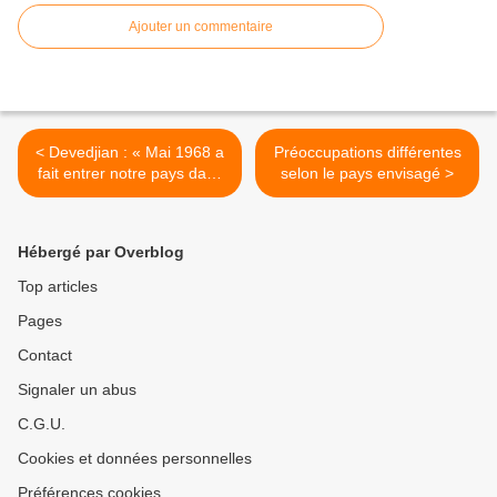
Ajouter un commentaire
< Devedjian : « Mai 1968 a
Préoccupations différentes
fait entrer notre pays dans
selon le pays envisagé >
la modernité »
Hébergé par Overblog
Top articles
Pages
Contact
Signaler un abus
C.G.U.
Cookies et données personnelles
Préférences cookies