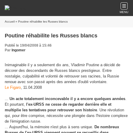
MENU
Accueil
» Poutine réhabilite les Russes blancs
Poutine réhabilite les Russes blancs
Publié le 19/04/2008 à 15:46
Par
Ingomer
Inimaginable il y a seulement dix ans, Vladimir Poutine a décidé de
décorer des descendants de Russes blancs prestigieux. Entre
nostalgie, culpabilité et volonté de retrouver ses racines, la Russie
renoue avec son passé après des années d'oubli volontaire.
Le Figaro
, 11.04.2008
...
Un acte totalement inconcevable il y a encore quelques années
.
Et pourtant,
l'ex-URSS ne cesse de regarder derrière elle et
multiplie les tentatives pour retrouver son histoire
. Une révolution
qui, pour être comprise, nécessite une plongée dans l'histoire complexe
de l'émigration russe.
... Aujourd'hui, la mémoire n'est plus à sens unique.
De nombreux
Russes de l'ex-URSS viennent souvent se recueillir dans