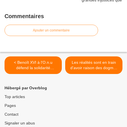
Commentaires
Ajouter un commentaire
< Benoît XVI à l'O.n.u
Les réalités sont en train
défend la solidarité
d'avoir raison des dogmes
mondiale, les droits de
de mai 68 >
l'homme, la liberté
religieuse et le
Hébergé par Overblog
multilatéralisme
Top articles
Pages
Contact
Signaler un abus