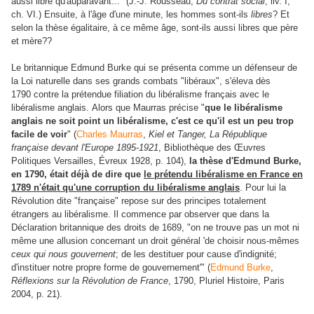
aussi libre qu'auparavant..." (J.-J. Rousseau,
Du contrat social
, liv. I,
ch. VI.) Ensuite, à l'âge d'une minute, les hommes sont-ils
libres
? Et
selon la thèse égalitaire, à ce même âge, sont-ils aussi libres que père
et mère??
Le britannique Edmund Burke qui se présenta comme un défenseur de
la Loi naturelle dans ses grands combats "libéraux", s'éleva dès
1790 contre la prétendue filiation du libéralisme français avec le
libéralisme anglais. Alors que Maurras précise "
que le libéralisme
anglais ne soit point un libéralisme, c'est ce qu'il est un peu trop
facile de voir
" (
Charles Maurras
,
Kiel et Tanger,
La République
française devant l'Europe 1895-1921
, Bibliothèque des Œuvres
Politiques Versailles, Évreux 1928, p. 104),
la thèse d'Edmund Burke,
en 1790, était déjà de dire que
le prétendu libéralisme en France en
1789 n'était qu'une corruption du libéralisme anglais
. Pour lui la
Révolution dite "française" repose sur des principes totalement
étrangers au libéralisme. Il commence par observer que dans la
Déclaration britannique des droits de 1689, "on ne trouve pas un mot ni
même une allusion concernant un droit général 'de choisir nous-mêmes
ceux qui nous gouvernent
; de les destituer pour cause d'indignité;
d'instituer notre propre forme de gouvernement'" (
Edmund Burke
,
Réflexions sur la Révolution de France
, 1790, Pluriel Histoire, Paris
2004, p. 21).