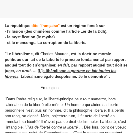
La république
dite "française"
est un régime fondé sur
- l'illusion (des chimères comme l'article 1er de la Ddh),
- la mystification (le mythe)
- et le mensonge
.
La corruption de la liberté.
"Le libéralisme,
dit Charles Maurras
, est la doctrine morale
politique qui fait de la Liberté le principe fondamental par rapport
auquel tout doit s'organiser,
en fait
, par rapport auquel tout doit se
juger,
en droit
. ...
[L]e libéralisme
supprime en fait toutes les
libertés
. Libéralisme égale despotisme.
Je le démontre" :
En religion
"Dans l'ordre religieux, la liberté-principe peut
tout admettre
, hors
l'aliénation de la liberté elle-même. Un homme qui aliène sa liberté
personnelle n'est plus un homme, dit la philosophie libérale. Il a perdu
son rang, sa dignité. Mais, objectera-t-on, il fit acte de liberté en
immolant sa liberté? Il n'avait pas ce droit de l'immoler. La liberté, c'est
l'intangible. "
Pas de liberté contre la liberté
"... Dès lors, point de voeux
monastiques, point de Congrégations... C'est le sophisme protestant