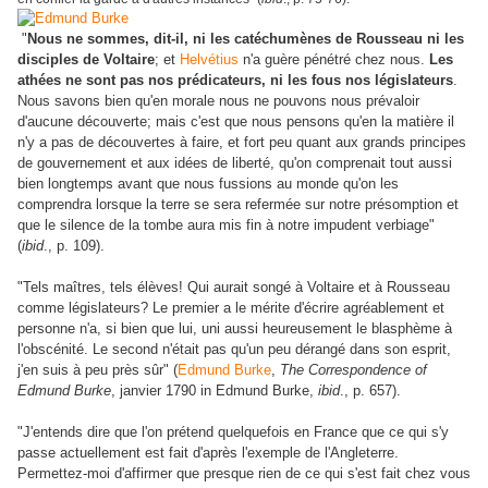
"
Nous ne sommes, dit-il, ni les catéchumènes de Rousseau ni les
disciples de Voltaire
; et
Helvétius
n'a guère pénétré chez nous.
Les
athées ne sont pas nos prédicateurs, ni les fous nos législateurs
.
Nous savons bien qu'en morale nous ne pouvons nous prévaloir
d'aucune découverte; mais c'est que nous pensons qu'en la matière il
n'y a pas de découvertes à faire, et fort peu quant aux grands principes
de gouvernement et aux idées de liberté, qu'on comprenait tout aussi
bien longtemps avant que nous fussions au monde qu'on les
comprendra lorsque la terre se sera refermée sur notre présomption et
que le silence de la tombe aura mis fin à notre impudent verbiage"
(
ibid
., p. 109).
"Tels maîtres, tels élèves! Qui aurait songé à Voltaire et à Rousseau
comme législateurs? Le premier a le mérite d'écrire agréablement et
personne n'a, si bien que lui, uni aussi heureusement le blasphème à
l'obscénité. Le second n'était pas qu'un peu dérangé dans son esprit,
j'en suis à peu près sûr" (
Edmund Burke
,
The Correspondence of
Edmund Burke
, janvier 1790 in Edmund Burke,
ibid
., p. 657).
"J'entends dire que l'on prétend quelquefois en France que ce qui s'y
passe actuellement est fait d'après l'exemple de l'Angleterre.
Permettez-moi d'affirmer que presque rien de ce qui s'est fait chez vous