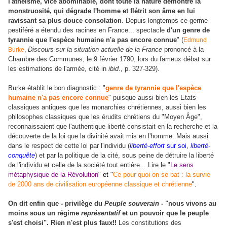
l'athéisme, vice abominable, dont toute la nature démontre la
monstruosité, qui dégrade l'homme et flétrit son âme en lui
ravissant sa plus douce consolation
. Depuis longtemps ce germe
pestiféré a étendu des racines en France... spectacle
d'un genre de
tyrannie que l'espèce humaine n'a pas encore connue
" (
Edmund
Discours sur la situation actuelle de la France
prononcé à la
Burke
,
Chambre des Communes, le 9 février 1790, lors du fameux débat sur
les estimations de l'armée, cité in
ibid
., p. 327-329).
Burke établit le bon diagnostic : "
genre de tyrannie que l'espèce
humaine n'a pas encore connue
" puisque aussi bien les Etats
classiques antiques que les monarchies chrétiennes, aussi bien les
philosophes classiques que les érudits chrétiens du "Moyen Âge",
reconnaissaient que l'authentique liberté consistait en la recherche et la
découverte de la loi que la divinité avait mis en l'homme. Mais aussi
dans le respect de cette loi par l'individu (
liberté-effort
sur soi
,
liberté-
conquête
) et par la politique de la cité, sous peine de détruire la liberté
de l'individu et celle de la société tout entière... Lire le "
Le sens
métaphysique de la Révolution
" et "
Ce pour quoi on se bat : la survie
de 2000 ans de civilisation européenne classique et chrétienne
".
On dit enfin que - privilège du
Peuple souverain
- "nous vivons au
moins sous un régime
représentatif
et un pouvoir que le peuple
s'est choisi".
Rien n'est plus faux!!
Les constitutions des