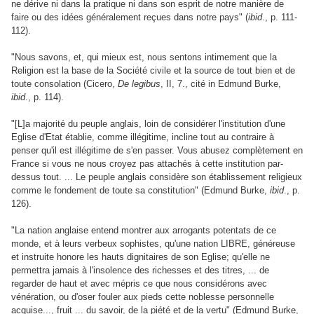
ne dérive ni dans la pratique ni dans son esprit de notre manière de
faire ou des idées généralement reçues dans notre pays" (
ibid
., p. 111-
112).
"Nous savons, et, qui mieux est, nous sentons intimement que la
Religion est la base de la Société civile et la source de tout bien et de
toute consolation (Cicero,
De legibus
, II, 7., cité in Edmund Burke,
ibid
., p. 114).
"[L]a majorité du peuple anglais, loin de considérer l'institution d'une
Eglise d'Etat établie, comme illégitime, incline tout au contraire à
penser qu'il est illégitime de s'en passer. Vous abusez complètement en
France si vous ne nous croyez pas attachés à cette institution par-
dessus tout. ... Le peuple anglais considère son établissement religieux
comme le fondement de toute sa constitution" (Edmund Burke,
ibid
., p.
126).
"La nation anglaise entend montrer aux arrogants potentats de ce
monde, et à leurs verbeux sophistes, qu'une nation LIBRE, généreuse
et instruite honore les hauts dignitaires de son Eglise; qu'elle ne
permettra jamais à l'insolence des richesses et des titres, ... de
regarder de haut et avec mépris ce que nous considérons avec
vénération, ou d'oser fouler aux pieds cette noblesse personnelle
acquise..., fruit ... du savoir, de la piété et de la vertu" (Edmund Burke,