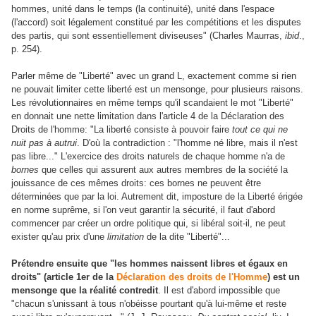
hommes, unité dans le temps (la continuité), unité dans l'espace
(l'accord) soit légalement constitué par les compétitions et les disputes
des partis, qui sont essentiellement diviseuses" (Charles Maurras,
ibid
.,
p. 254).
Parler même de "Liberté" avec un grand L, exactement comme si rien
ne pouvait limiter cette liberté est un mensonge, pour plusieurs raisons.
Les révolutionnaires en même temps qu'il scandaient le mot "Liberté"
en donnait une nette limitation dans l'article 4 de la Déclaration des
Droits de l'homme: "La liberté consiste à pouvoir faire
tout ce qui ne
nuit pas à autrui
. D'où la contradiction : "l'homme né libre, mais il n'est
pas libre..." L'exercice des droits naturels de chaque homme n'a de
bornes
que celles qui assurent aux autres membres de la société la
jouissance de ces mêmes droits: ces bornes ne peuvent être
déterminées que par la loi. Autrement dit, imposture de la Liberté érigée
en norme suprême, si l'on veut garantir la sécurité, il faut d'abord
commencer par créer un ordre politique qui, si libéral soit-il, ne peut
exister qu'au prix d'une
limitation
de la dite "Liberté"...
Prétendre ensuite que "les hommes naissent libres et égaux en
droits" (article 1er de la
Déclaration des droits de l'Homme
) est un
mensonge que la réalité contredit
. Il est d'abord impossible que
"chacun s'unissant à tous n'obéisse pourtant qu'à lui-même et reste