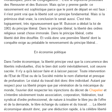
des Renouvier et des Buisson. Mais qu'on y prenne garde: ce
raisonnement est sophistique parce que le point de départ en est faux :
il n'est point vrai que
la
liberté soit un principe fondamental. Mais si la
prémisse était vraie, la conclusion le serait aussi. C'est très
logiquement, très rigoureusement que M. Buisson a déduit la loi de
1901 du principe libéral. Dans le principe
libéral
, la liberté des ordres
religieux serait chose immorale. Dans le principe libéral, cette
liberté doit être étouffée. Et voilà donc une première 'liberté' dont la
conquête exige au préalable le renversement du principe libéral...
En économie politique
Dans l'ordre économique, la liberté principe veut que la concurrence des
libertés individuelles, d'où le bien doit sortir inévitablement, soit oeuvre
sacrée. Il n'y a qu'à
laisser faire
et à
laisser passer
. Toute intervention
de l'Etat de l'Etat ou de la Société mérite le nom d'attentat et presque
de profanation. Le statut du travail doit donc être individuel. Autant par
respect pour sa liberté propre que par vénération de la mécanique du
monde, l'ouvrier doit respecter les injonctions du décret de
Chapelier
et
s'interdire sévèrement toute association, corporation, fédération, tout
syndicat d'ordre professionnel, de nature à troubler le libre jeu de l'offre
et de la demande, le libre échange du salaire et du travail. ... La
liberté
économique
aboutit donc, par une déduction rapide, à la célèbre liberté