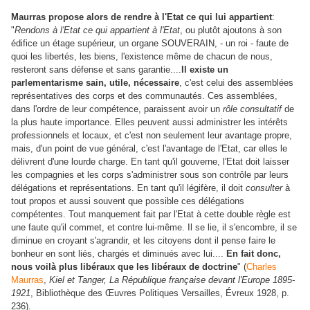
Maurras propose alors de rendre à l'Etat ce qui lui appartient
:
"
Rendons à l'Etat ce qui appartient à l'Etat
, ou plutôt ajoutons à son
édifice un étage supérieur, un organe SOUVERAIN, - un roi - faute de
quoi les libertés, les biens, l'existence même de chacun de nous,
resteront sans défense et sans garantie....
Il existe un
parlementarisme sain, utile, nécessaire
, c'est celui des assemblées
représentatives des corps et des communautés. Ces assemblées,
dans l'ordre de leur compétence, paraissent avoir un
rôle consultatif
de
la plus haute importance. Elles peuvent aussi administrer les intérêts
professionnels et locaux, et c'est non seulement leur avantage propre,
mais, d'un point de vue général, c'est l'avantage de l'Etat, car elles le
délivrent d'une lourde charge. En tant qu'il gouverne, l'Etat doit laisser
les compagnies et les corps s'administrer sous son contrôle par leurs
délégations et représentations. En tant qu'il légifère, il doit
consulter
à
tout propos et aussi souvent que possible ces délégations
compétentes. Tout manquement fait par l'Etat à cette double règle est
une faute qu'il commet, et contre lui-même. Il se lie, il s'encombre, il se
diminue en croyant s'agrandir, et les citoyens dont il pense faire le
bonheur en sont liés, chargés et diminués avec lui....
En fait donc,
nous voilà plus libéraux que les libéraux de doctrine
" (
Charles
Maurras
,
Kiel et Tanger,
La République française devant l'Europe 1895-
1921
, Bibliothèque des Œuvres Politiques Versailles, Évreux 1928, p.
236).