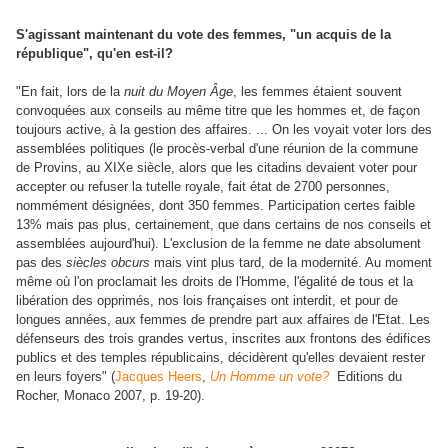
S'agissant maintenant du vote des femmes, "un acquis de la
république", qu'en est-il?
"En fait, lors de la
nuit du Moyen Âge
, les femmes étaient souvent
convoquées aux conseils au même titre que les hommes et, de façon
toujours active, à la gestion des affaires. ... On les voyait voter lors des
assemblées politiques (le procès-verbal d'une réunion de la commune
de Provins, au XIXe siècle, alors que les citadins devaient voter pour
accepter ou refuser la tutelle royale, fait état de 2700 personnes,
nommément désignées, dont 350 femmes. Participation certes faible
13% mais pas plus, certainement, que dans certains de nos conseils et
assemblées aujourd'hui). L'exclusion de la femme ne date absolument
pas des
siècles obcurs
mais vint plus tard, de la modernité. Au moment
même où l'on proclamait les droits de l'Homme, l'égalité de tous et la
libération des opprimés, nos lois françaises ont interdit, et pour de
longues années, aux femmes de prendre part aux affaires de l'Etat. Les
défenseurs des trois grandes vertus, inscrites aux frontons des édifices
publics et des temples républicains, décidèrent qu'elles devaient rester
en leurs foyers" (
Jacques Heers
,
Un Homme un vote?
Editions du
Rocher, Monaco 2007, p. 19-20).