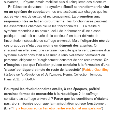
suivantes,... n'ayant jamais mobilisé plus du cinquième des électeurs.
... En l'absence de votants,
le système électif se transforme très vite
en un système de cooptation
, les uns accédant aux charges que les
autres viennent de quitter, et réciproquement.
La promotion aux
responsabilités se fait en circuit fermé
: les fonctionnaires peuplent
les assemblées chargées d'élire l
es fonctionnaires. ...La réalité du
système répondait à un besoin, celui de la formation d'une classe
politique ... qui soit assurée de la continuité en étant délivrée de
l'incertitude inséparable du suffrage universel. Mais
l'oligarchie née de
ces pratiques n'était pas moins un démenti des attentes
. On
imaginait en effet avec une certaine ingénuité que la vertu
première d'un
système électif consistait à assurer le renouvellement permanent du
personnel dirigeant et l'élargissement constant de son recrutement.
On
n'imaginait pas que l'élection puisse conduire à la formation d'une
'classe' politique distincte du reste de la société
" (
Patrice Gueniffey
,
Histoire de la Révolution et de
l'Empire, Perrin, Collection Tempus,
Paris 2011, p. 86-88).
Pourquoi les révolutionnaires ont-ils, à ces époques, préféré
certaines formes de monarchie à la république ?
Le suffrage
censitaire au suffrage universel ?
Parce que les conditions n’étaient
pas, alors, réunies pour que la manipulation puisse fonctionner
.
(Lire "
Il y a toujours eu un lien étroit entre élection et manipulation
")