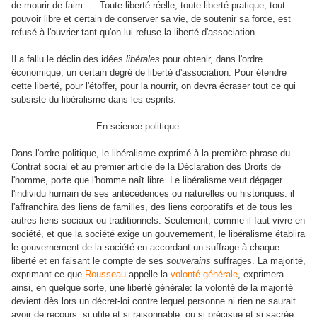
de mourir de faim. ... Toute liberté réelle, toute liberté pratique, tout
pouvoir libre et certain de conserver sa vie, de soutenir sa force, est
refusé à l'ouvrier tant qu'on lui refuse la liberté d'association.
Il a fallu le déclin des idées
libérales
pour obtenir, dans l'ordre
économique, un certain degré de liberté d'association. Pour étendre
cette liberté, pour l'étoffer, pour la nourrir, on devra écraser tout ce qui
subsiste du libéralisme dans les esprits.
En science politique
Dans l'ordre politique, le libéralisme exprimé à la première phrase du
Contrat social et au premier article de la Déclaration des Droits de
l'homme, porte que l'homme naît libre. Le libéralisme veut dégager
l'individu humain de ses antécédences ou naturelles ou historiques: il
l'affranchira des liens de familles, des liens corporatifs et de tous les
autres liens sociaux ou traditionnels. Seulement, comme il faut vivre en
société, et que la société exige un gouvernement, le libéralisme établira
le gouvernement de la société en accordant un suffrage à chaque
liberté et en faisant le compte de ses
souverains
suffrages. La majorité,
exprimant ce que
Rousseau
appelle la
volonté générale
, exprimera
ainsi, en quelque sorte, une liberté générale: la volonté de la majorité
devient dès lors un décret-loi contre lequel personne ni rien ne saurait
avoir de recours, si utile et si raisonnable, ou si précisue et si sacrée