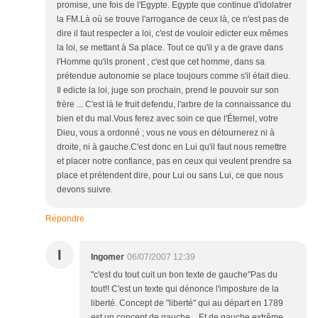
promise, une fois de l'Egypte. Egypte que continue d'idolatrer
la FM.Là où se trouve l'arrogance de ceux là, ce n'est pas de
dire il faut respecter a loi, c'est de vouloir edicter eux mêmes
la loi, se mettant à Sa place. Tout ce qu'il y a de grave dans
l'Homme qu'ils pronent , c'est que cet homme, dans sa
prétendue autonomie se place toujours comme s'il était dieu.
Il edicte la loi, juge son prochain, prend le pouvoir sur son
frère ... C'est là le fruit defendu, l'arbre de la connaissance du
bien et du mal.Vous ferez avec soin ce que l'Éternel, votre
Dieu, vous a ordonné ; vous ne vous en détournerez ni à
droite, ni à gauche.C'est donc en Lui qu'il faut nous remettre
et placer notre confiance, pas en ceux qui veulent prendre sa
place et prétendent dire, pour Lui ou sans Lui, ce que nous
devons suivre.
Répondre
I
Ingomer
06/07/2007 12:39
"c'est du tout cuit un bon texte de gauche"Pas du
tout!! C'est un texte qui dénonce l'imposture de la
liberté. Concept de "liberté" qui au départ en 1789
est un concept de gauche... Et de gauche extrême...