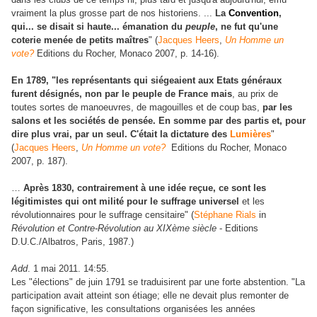
vraiment la plus grosse part de nos historiens. ...
La
Convention
,
qui... se disait si haute... émanation du
peuple
, ne fut qu'une
coterie menée de petits maîtres
" (
Jacques Heers
,
Un Homme un
vote?
Editions du Rocher, Monaco 2007, p. 14-16).
En 1789, "les représentants qui siégeaient aux Etats généraux
furent désignés, non par le peuple de France mais
, au prix de
toutes sortes de manoeuvres, de magouilles et de coup bas,
par les
salons et les sociétés de pensée. En somme par des partis et, pour
dire plus vrai, par un seul. C'était la dictature des
Lumières
"
(
Jacques Heers
,
Un Homme un vote?
Editions du Rocher, Monaco
2007, p. 187).
…
Après 1830, contrairement à une idée reçue, ce sont les
légitimistes qui ont milité pour le suffrage universel
et les
révolutionnaires pour le suffrage censitaire" (
Stéphane Rials
in
Révolution et Contre-Révolution au XIXème siècle
- Editions
D.U.C./Albatros, Paris, 1987.)
Add
. 1 mai 2011. 14:55.
Les "élections" de juin 1791 se traduisirent par une forte abstention.
"La
participation avait atteint son étiage; elle ne devait plus remonter de
façon significative, les consultations organisées les années