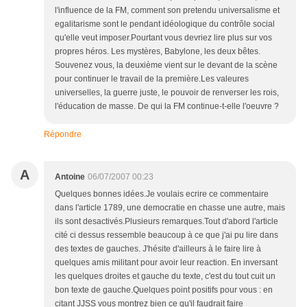
l'influence de la FM, comment son pretendu universalisme et
egalitarisme sont le pendant idéologique du contrôle social
qu'elle veut imposer.Pourtant vous devriez lire plus sur vos
propres héros. Les mystères, Babylone, les deux bêtes.
Souvenez vous, la deuxième vient sur le devant de la scène
pour continuer le travail de la première.Les valeures
universelles, la guerre juste, le pouvoir de renverser les rois,
l'éducation de masse. De qui la FM continue-t-elle l'oeuvre ?
Répondre
A
Antoine
06/07/2007 00:23
Quelques bonnes idées.Je voulais ecrire ce commentaire
dans l'article 1789, une democratie en chasse une autre, mais
ils sont desactivés.Plusieurs remarques.Tout d'abord l'article
cité ci dessus ressemble beaucoup à ce que j'ai pu lire dans
des textes de gauches. J'hésite d'ailleurs à le faire lire à
quelques amis militant pour avoir leur reaction. En inversant
les quelques droites et gauche du texte, c'est du tout cuit un
bon texte de gauche.Quelques point positifs pour vous : en
citant JJSS vous montrez bien ce qu'il faudrait faire