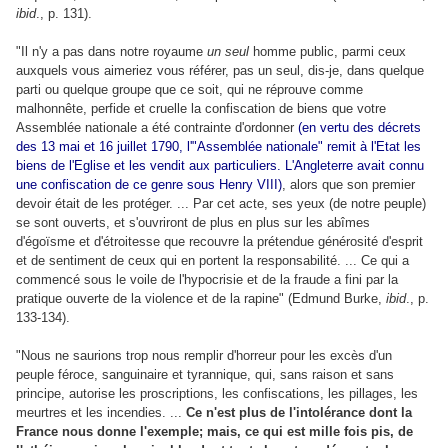
ibid
., p. 131).
"Il n'y a pas dans notre royaume
un seul
homme public, parmi ceux
auxquels vous aimeriez vous référer, pas un seul, dis-je, dans quelque
parti ou quelque groupe que ce soit, qui ne réprouve comme
malhonnête, perfide et cruelle la confiscation de biens que votre
Assemblée nationale a été contrainte d'ordonner
(en vertu des décrets
des 13 mai et 16 juillet 1790, l'"Assemblée nationale" remit à l'Etat les
biens de l'Eglise et les vendit aux particuliers. L'Angleterre avait connu
une confiscation de ce genre sous Henry VIII)
, alors que son premier
devoir était de les protéger. ... Par cet acte, ses yeux (de notre peuple)
se sont ouverts, et s'ouvriront de plus en plus sur les abîmes
d'égoïsme et d'étroitesse que recouvre la prétendue générosité d'esprit
et de sentiment de ceux qui en portent la responsabilité. ... Ce qui a
commencé sous le voile de l'hypocrisie et de la fraude a fini par la
pratique ouverte de la violence et de la rapine" (Edmund Burke,
ibid
., p.
133-134).
"Nous ne saurions trop nous remplir d'horreur pour les excès d'un
peuple féroce, sanguinaire et tyrannique, qui, sans raison et sans
principe, autorise les proscriptions, les confiscations, les pillages, les
meurtres et les incendies. ...
Ce n'est plus de l'intolérance dont la
France nous donne l'exemple; mais, ce qui est mille fois pis, de