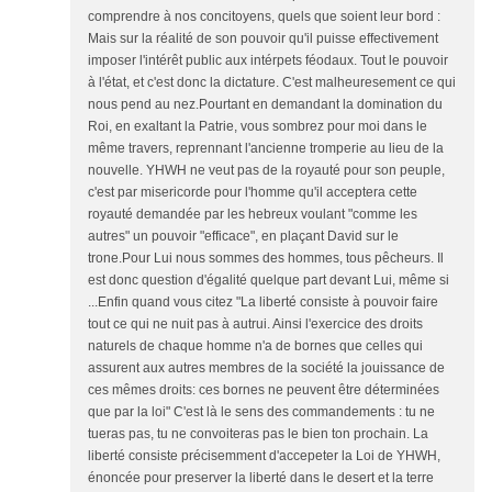
comprendre à nos concitoyens, quels que soient leur bord :
Mais sur la réalité de son pouvoir qu'il puisse effectivement
imposer l'intérêt public aux intérpets féodaux. Tout le pouvoir
à l'état, et c'est donc la dictature. C'est malheuresement ce qui
nous pend au nez.Pourtant en demandant la domination du
Roi, en exaltant la Patrie, vous sombrez pour moi dans le
même travers, reprennant l'ancienne tromperie au lieu de la
nouvelle. YHWH ne veut pas de la royauté pour son peuple,
c'est par misericorde pour l'homme qu'il acceptera cette
royauté demandée par les hebreux voulant "comme les
autres" un pouvoir "efficace", en plaçant David sur le
trone.Pour Lui nous sommes des hommes, tous pêcheurs. Il
est donc question d'égalité quelque part devant Lui, même si
...Enfin quand vous citez "La liberté consiste à pouvoir faire
tout ce qui ne nuit pas à autrui. Ainsi l'exercice des droits
naturels de chaque homme n'a de bornes que celles qui
assurent aux autres membres de la société la jouissance de
ces mêmes droits: ces bornes ne peuvent être déterminées
que par la loi" C'est là le sens des commandements : tu ne
tueras pas, tu ne convoiteras pas le bien ton prochain. La
liberté consiste précisemment d'accepeter la Loi de YHWH,
énoncée pour preserver la liberté dans le desert et la terre