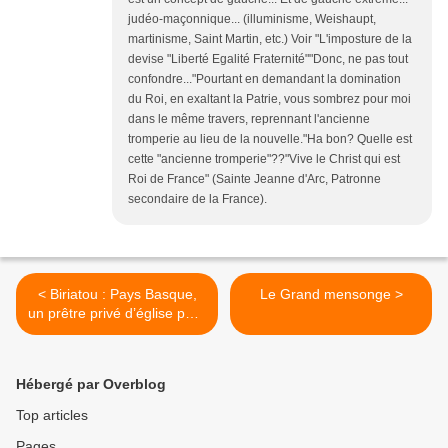
judéo-maçonnique... (illuminisme, Weishaupt,
martinisme, Saint Martin, etc.) Voir "L'imposture de la
devise "Liberté Egalité Fraternité""Donc, ne pas tout
confondre..."Pourtant en demandant la domination
du Roi, en exaltant la Patrie, vous sombrez pour moi
dans le même travers, reprennant l'ancienne
tromperie au lieu de la nouvelle."Ha bon? Quelle est
cette "ancienne tromperie"??"Vive le Christ qui est
Roi de France" (Sainte Jeanne d'Arc, Patronne
secondaire de la France).
< Biriatou : Pays Basque,
Le Grand mensonge >
un prêtre privé d’église pour
sa première messe
Hébergé par Overblog
Top articles
Pages