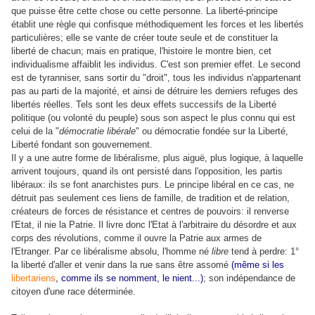
que puisse être cette chose ou cette personne. La liberté-principe
établit une règle qui confisque méthodiquement les forces et les libertés
particulières; elle se vante de créer toute seule et de constituer la
liberté de chacun; mais en pratique, l'histoire le montre bien, cet
individualisme affaiblit les individus. C'est son premier effet. Le second
est de tyranniser, sans sortir du "droit", tous les individus n'appartenant
pas au parti de la majorité, et ainsi de détruire les derniers refuges des
libertés réelles. Tels sont les deux effets successifs de la Liberté
politique (ou volonté du peuple) sous son aspect le plus connu qui est
celui de la "
démocratie libérale
" ou démocratie fondée sur la Liberté,
Liberté fondant son gouvernement.
Il y a une autre forme de libéralisme, plus aiguë, plus logique, à laquelle
arrivent toujours, quand ils ont persisté dans l'opposition, les partis
libéraux: ils se font anarchistes purs. Le principe libéral en ce cas, ne
détruit pas seulement ces liens de famille, de tradition et de relation,
créateurs de forces de résistance et centres de pouvoirs: il renverse
l'Etat, il nie la Patrie. Il livre donc l'Etat à l'arbitraire du désordre et aux
corps des révolutions, comme il ouvre la Patrie aux armes de
l'Etranger. Par ce libéralisme absolu, l'homme né
libre
tend à perdre: 1°
la liberté d'aller et venir dans la rue sans être assomé
(même si les
libertariens
, comme ils se nomment, le nient...)
; son indépendance de
citoyen d'une race déterminée.