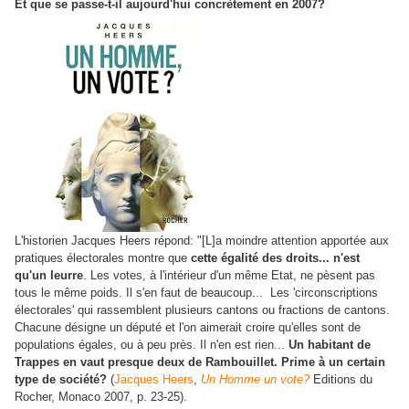
Et que se passe-t-il aujourd'hui concrètement en 2007?
L'historien Jacques Heers répond: "[L]a moindre attention apportée aux
pratiques électorales montre que
cette égalité des droits... n'est
qu'un leurre
. Les votes, à l'intérieur d'un même Etat, ne pèsent pas
tous le même poids. Il s'en faut de beaucoup... Les 'circonscriptions
électorales' qui rassemblent plusieurs cantons ou fractions de cantons.
Chacune désigne un député et l'on aimerait croire qu'elles sont de
populations égales, ou à peu près. Il n'en est rien...
Un habitant de
Trappes en vaut presque deux de Rambouillet. Prime à un certain
type de société?
(
Jacques Heers
,
Un Homme un vote?
Editions du
Rocher, Monaco 2007, p. 23-25).