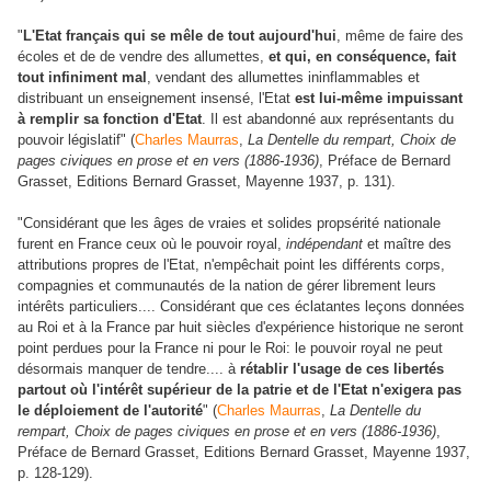
"
L'Etat français qui se mêle de tout aujourd'hui
, même de faire des
écoles et de de vendre des allumettes,
et qui, en conséquence, fait
tout infiniment mal
, vendant des allumettes ininflammables et
distribuant un enseignement insensé, l'Etat
est lui-même impuissant
à remplir sa fonction d'Etat
. Il est abandonné aux représentants du
pouvoir législatif" (
Charles Maurras
,
La Dentelle du rempart, Choix de
pages civiques en prose et en vers (1886-1936)
, Préface de Bernard
Grasset, Editions Bernard Grasset, Mayenne 1937, p. 131).
"Considérant que les âges de vraies et solides propsérité nationale
furent en France ceux où le pouvoir royal,
indépendant
et maître des
attributions propres de l'Etat, n'empêchait point les différents corps,
compagnies et communautés de la nation de gérer librement leurs
intérêts particuliers.... Considérant que ces éclatantes leçons données
au Roi et à la France par huit siècles d'expérience historique ne seront
point perdues pour la France ni pour le Roi: le pouvoir royal ne peut
désormais manquer de tendre.... à
rétablir l'usage de ces libertés
partout où l'intérêt supérieur de la patrie et de l'Etat n'exigera pas
le déploiement de l'autorité
" (
Charles Maurras
,
La Dentelle du
rempart, Choix de pages civiques en prose et en vers (1886-1936)
,
Préface de Bernard Grasset, Editions Bernard Grasset, Mayenne 1937,
p. 128-129).