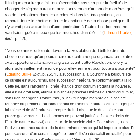
Il indique ensuite que "si l'on s'accordait sans scrupule la facilité de
changer de régime autant et aussi souvent et d'autant de manières qu'il
y a de fluctuations dans les modes et dans les imaginations, on
romprait toute la chaîne et toute la continuité de la chose publique. Il
n'y aurait plus aucun lien d'une génération à l'autre. Les hommes ne
vaudraient guère mieux que les mouches d'un été...." (
Edmund Burke
,
ibid
., p. 120).
"Nous sommes si loin de devoir à la Révolution de 1688 le droit de
choisir nos rois qu'on pourrait dire au contraire que si jamais un tel droit
avait appartenu à la nation anglaise avant cette Révolution, elle y a
alors solennellement renoncé pour elle-même et pour toute sa postérité"
(
Edmund Burke
,
ibid
., p. 25). "[L]a succession à la Couronne a toujours été
ce qu'elle est aujourd'hui, une succession héréditaire conformément à la loi.
Cette loi, dans l'ancienne lignée, était de droit coutumier; dans la nouvelle,
elle est de droit écrit, établie suivant les principes mêmes du droit coutumier,
sans rien changer au fond" (
ibid
., p. 27). "Chaque membre de la société
renonce au premier droit fondamental de l'homme naturel, celui de juger par
lui-même et de défendre son propre droit. Il abdique le droit d'être son
propre gouverneur. ... Les hommes ne peuvent jouir à la fois des droits de
l'état de nature (
uncivil
) et de ceux de la société civile. Pour obtenir justice,
l'individu renonce au droit de la déterminer dans ce qui lui importe le plus. Et
pour s'assurer d'un certain degré de liberté, il s'en déssaisit en totalité pour
en confier la garde à d'autres instances" (
ibid
., p. 75-76).