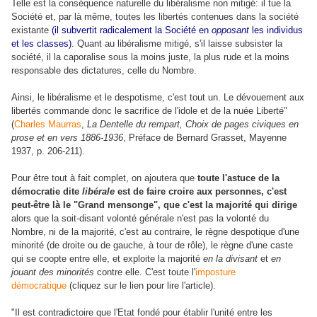
Telle est la conséquence naturelle du libéralisme non mitigé: il tue la
Société et, par là même, toutes les libertés contenues dans la société
existante
(il subvertit radicalement la Société en
opposant
les individus
et les classes)
. Quant au libéralisme mitigé, s'il laisse subsister la
société, il la caporalise sous la moins juste, la plus rude et la moins
responsable des dictatures, celle du Nombre.
Ainsi, le libéralisme et le despotisme, c'est tout un. Le dévouement aux
libertés commande donc le sacrifice de l'idole et de la nuée Liberté"
(
Charles Maurras
,
La Dentelle du rempart, Choix de pages civiques en
prose et en vers 1886-1936
, Préface de Bernard Grasset, Mayenne
1937, p. 206-211).
Pour être tout à fait complet, on ajoutera que
toute l'astuce de la
démocratie dite
libérale
est de faire croire aux personnes, c'est
peut-être là le "Grand mensonge", que c'est la majorité qui dirige
alors que la soit-disant volonté générale n'est pas la volonté du
Nombre, ni de la majorité, c'est au contraire, le règne despotique d'une
minorité (de droite ou de gauche, à tour de rôle), le règne d'une caste
qui se coopte entre elle, et exploite la majorité
en la divisant
et
en
jouant des minorités
contre elle. C'est toute l'
imposture
démocratique
(cliquez sur le lien pour lire l'article).
"Il est contradictoire que l'Etat fondé pour établir l'unité entre les