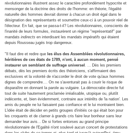
révolutionnaires illustrent assez le caractère profondément hypocrite et
mensonger de la doctrine des droits de l'homme: en théorie, l'égalité
naturelle des hommes devrait donner à chacun un droit égal dans le
désignation des représentants et soumettre ceux-ci à un pouvoir réel de
l'électeur. En fait, que se passa-t-il? Les révolutionnaires, conscients de
l'inanité de leurs formules, instaurèrent un régime "représentatif" par
mandats
indirects
en interdisant les mandats
impératifs
qui étaient
depuis Rousseau jugés trop dangereux.
"Il faut dire et redire que
les élus des Assemblées révolutionnaires,
héritières de ces états de 1789, n'ont, à aucun moment, pensé
instaurer un semblant de suffrage universel
. ... Dès les premiers
débats, dès les premiers écrits des théoriciens, s'affirmaient des
exclusives et la volonté de n'accorder le droit de vote qu'aux hommes
dignes de comprendre.... On ne s'aventurait pas à courir le risque de
disparaître en donnant la parole au vulgaire. La démocratie directe fut
tout de suite hautement proclamée irréalisable, utopique ou, plutôt
indécente, et, bien évidemment, contraire aux intérêts de 'la nation'. Les
amis du peuple ne lui faisaient pas confiance et le lui montraient bien.
L'idée était de décider en petits groupes d'initiés ce qui était bon pour
les croquants et de clamer à grands cris faire leur bonheur sans leur
demander leur avis... De si fortes entorses au grand principe
révolutionnaire de l'Egalité n'ont soulevé aucun concert de protestations
dans les clubs de ce temps ni, plus tard et jusqu'à aujourd'hui, ému