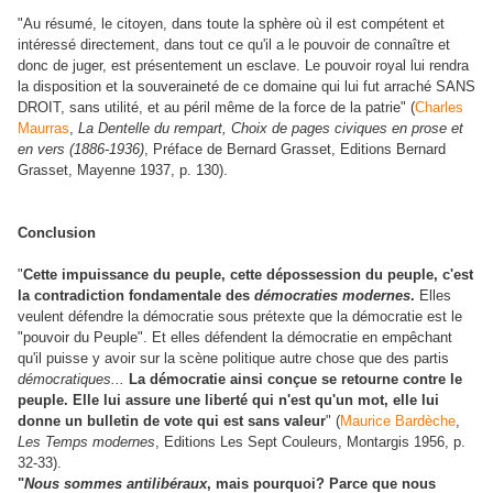
"Au résumé, le citoyen, dans toute la sphère où il est compétent et
intéressé directement, dans tout ce qu'il a le pouvoir de connaître et
donc de juger, est présentement un esclave. Le pouvoir royal lui rendra
la disposition et la souveraineté de ce domaine qui lui fut arraché SANS
DROIT, sans utilité, et au péril même de la force de la patrie" (
Charles
Maurras
,
La Dentelle du rempart, Choix de pages civiques en prose et
en vers (1886-1936)
, Préface de Bernard Grasset, Editions Bernard
Grasset, Mayenne 1937, p. 130).
Conclusion
"
Cette impuissance du peuple, cette dépossession du peuple, c'est
la contradiction fondamentale des
démocraties modernes
.
Elles
veulent défendre la démocratie sous prétexte que la démocratie est le
"pouvoir du Peuple". Et elles défendent la démocratie en empêchant
qu'il puisse y avoir sur la scène politique autre chose que des partis
démocratiques...
La démocratie ainsi conçue se retourne contre le
peuple. Elle lui assure une liberté qui n'est qu'un mot, elle lui
donne un bulletin de vote qui est sans valeur
" (
Maurice Bardèche
,
Les Temps modernes
, Editions Les Sept Couleurs, Montargis 1956, p.
32-33).
"
Nous sommes antilibéraux
, mais pourquoi? Parce que nous