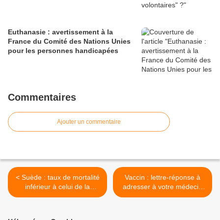
Euthanasie : avertissement à la
France du Comité des Nations Unies
pour les personnes handicapées
Commentaires
Ajouter un commentaire
< Suède : taux de mortalité
Vaccin : lettre-réponse à
inférieur à celui de la
adresser à votre médecin
plupart des pays d’Europe
qui, hypnotisé par le
en 2020, malgré l’absence
coronacircus vous incite à
de confinement
la vaccination >