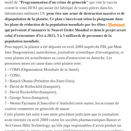
motif de
"Programmation d’un crime de génocide"
qui vise le vaccin
contre le virus H1N1 qui aurait été fabriqué de toutes pièces dans les
laboratoires militaires US
pour être une arme de destruction massive et de
dépopulation de la planète. Ce plan s'inscrivant selon la plaignante dans
les plans de réduction de la population mondiale par les élites :
Illuminati
qui prévoient d’ instaurer le Nouvel Ordre Mondial et dont le projet serait
celui d’exterminer d’ici à 2015, 3 à 5 milliards de personnes de la
population mondiale.
Pour rappel, la plainte a été déposée en avril 2009 auprès du FBI, par Mme
Jane Burgermeister, autrichienne, journaliste scientifique d'investigation, et
cette plainte est actuellement en cours d'instruction en Autriche. Les
personnes mises en cause dans cette plainte sont :
1 - l’OMS (Organisation Mondiale de la Santé),
2 - l’ONU,
3 - Barack Obama (Président des Etats-Unis),
4 - David de Rothschild (banquier),
5 - David Rockefeller (banquier),
6 - George Soros (banquier),
7 - Werner Faymann (Chancelier d’Autriche) entre autres, les accusant de
vouloir commettre un génocide de masse.
Cette plainte fait suite à une autre procédure judiciaire que la journaliste
avait intentée en avril 2009 contre les sociétés pharmaceutiques Baxter et
Avir Green Hills Technology, qu’elle juge responsables d’avoir produit un
vaccin contre la grippe aviaire, pour délibérément provoquer une pandémie