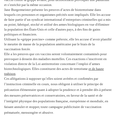
et s’enrichir par la même occasion.
Jane Burgermeister présente les preuves d’actes de bioterrorisme dans
lesquels ces personnes et organismes précités sont impliqués. Elle les accuse
de faire partie d’un syndicat international d’entreprises criminelles qui a mis
au point, fabriqué, stocké et utilisé des armes biologiques en vue d'éliminer
la population des États-Unis et celle d'autres pays, à des fins de gains
politiques et financiers.
Utilisant la «grippe porcine» comme prétexte, elle les accuse d’avoir planifié
le meurtre de masse de la population américaine par le biais de la
vaccination forcée.
Elle a les preuves que ces vaccins seront volontairement contaminés pour
provoquer à dessein des maladies mortelles. Ces exactions s’inscrivent en
violation directe de la Loi antiterroriste concernant l’emploi d’armes
biotechnologiques. Elles constituent des actes de terrorisme
et de haute
trahison
.
Ces allégations à supposer qu’elles soient avérées et confirmées par
l’instruction criminelle en cours,
nous obligent à utiliser le principe de
précaution élémentaire quant à adopter la prudence et à prendre dès à présent
des mesures préservatrices et conservatoires, en faveur de la santé et de
l’intégrité physique des populations française, européenne et mondiale, en
faisant annuler et stopper, toute campagne publicitaire de vaccination
prématurée, mensongère et abusive.