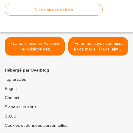
Ajouter un commentaire
< La paix juive en Palestine
"Femmes, soyez soumises
: expulsions des
à vos maris ! Maris, aimez
Palestiniens de Jérusalem
vos femmes comme le
par la police israélienne
Christ !" >
Hébergé par Overblog
Top articles
Pages
Contact
Signaler un abus
C.G.U.
Cookies et données personnelles