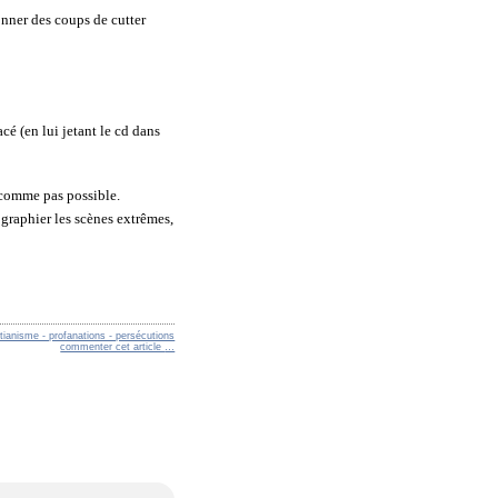
onner des coups de cutter
cé (en lui jetant le cd dans
 comme pas possible.
ographier les scènes extrêmes,
stianisme - profanations - persécutions
commenter cet article
…