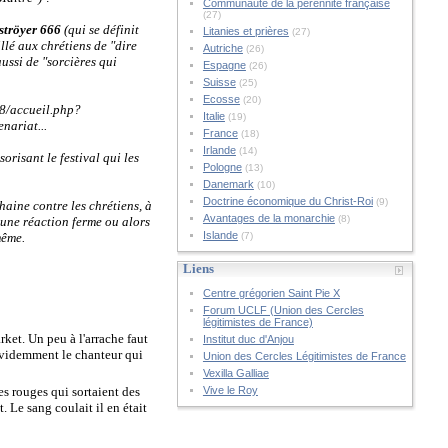
Communauté de la pérennité française
(27)
ströyer 666
(qui se définit
Litanies et prières
(27)
llé aux chrétiens de "dire
Autriche
(26)
ussi de "sorcières qui
Espagne
(26)
Suisse
(25)
Ecosse
(20)
b08/accueil.php?
Italie
(19)
nariat...
France
(18)
Irlande
(14)
risant le festival qui les
Pologne
(13)
Danemark
(10)
Doctrine économique du Christ-Roi
(9)
haine contre les chrétiens, à
Avantages de la monarchie
(8)
 une réaction ferme ou alors
Islande
même.
(7)
Liens
Centre grégorien Saint Pie X
Forum UCLF (Union des Cercles
légitimistes de France)
ket. Un peu à l'arrache faut
Institut duc d'Anjou
 évidemment le chanteur qui
Union des Cercles Légitimistes de France
Vexilla Galliae
es rouges qui sortaient des
Vive le Roy
. Le sang coulait il en était