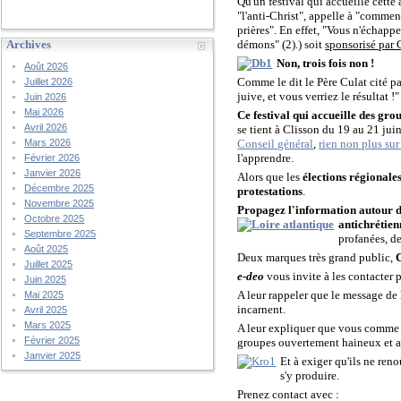
Qu'un festival qui accueille cet
"l'anti-Christ", appelle à "commenc
prières". En effet, "Vous n'échapp
démons" (2).) soit
sponsorisé par
Archives
Non, trois fois non !
Août 2026
Comme le dit le Père Culat cité p
Juillet 2026
juive, et vous verriez le résultat !"
Juin 2026
Mai 2026
Ce festival qui accueille des gro
Avril 2026
se tient à Clisson du 19 au 21 jui
Conseil général
,
rien non plus sur
Mars 2026
l'apprendre.
Février 2026
Janvier 2026
Alors que les
élections régionale
Décembre 2025
protestations
.
Novembre 2025
Propagez l'information autour de 
Octobre 2025
antichrétien
Septembre 2025
profanées, de
Août 2025
Deux marques très grand public,
Juillet 2025
e-deo
vous invite à les contacter
Juin 2025
A leur rappeler que le message de 
Mai 2025
incarnent.
Avril 2025
Mars 2025
A leur expliquer que vous comme v
Février 2025
groupes ouvertement haineux et an
Janvier 2025
Et à exiger qu'ils ne ren
s'y produire.
Prenez contact avec :