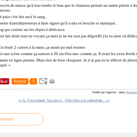
rouvés de mieux qu'à leur tendre le bras que le chanteur prenait un malin plaisir à d
ontents.
 puis c'est fait sucé le sang...
ette d'antidépresseurs à faire signer qu'il a mis en bouche et mastiqué...
ng qui coulait sur les objets à dédicacer.
ont fait demi tour en voyant ça mais je ne me suis pas dégonflé j'ai eu mon cd dédica
a foule 2 cutters à la main, ça aurait pu mal tourner.
oir une scène comme ça surtout à 30 cm d'un mec comme ça. Il avait les yeux froids
main en ligne promis. Mais rien de bien choquant. Je n’ai pas eu le réflexe de phot
oqué. »
Repost
0
Publié par Ingomer
-
dans
Antichri
<< G. Frescobaldi: Toccata II...
Fête-Dieu à la cathédrale... >>
mentaire