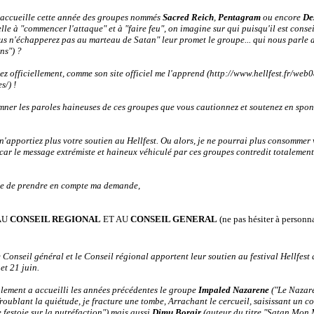
t accueille cette année des groupes nommés
Sacred Reich
,
Pentagram
ou encore
De
lle à "commencer l'attaque" et à "faire feu", on imagine sur qui puisqu'il est consei
Vous n'échapperez pas au marteau de Satan" leur promet le groupe... qui nous parle a
ns") ?
ez officiellement, comme son site officiel me l'apprend (http://www.hellfest.fr/we
s/) !
er les paroles haineuses de ces groupes que vous cautionnez et soutenez en sponso
n'apportiez plus votre soutien au Hellfest. Ou alors, je ne pourrai plus consommer 
ar le message extrémiste et haineux véhiculé par ces groupes contredit totalement 
ce de prendre en compte ma demande,
AU
CONSEIL REGIONAL
ET AU
CONSEIL GENERAL
(ne pas hésiter à personna
 Conseil général et le Conseil régional apportent leur soutien au festival Hellfest q
et 21 juin.
lement a accueilli les années précédentes le groupe
Impaled Nazarene
("Le Nazar
Troublant la quiétude, je fracture une tombe, Arrachant le cercueil, saisissant un c
 festoie sur la putréfaction") mais aussi
Dimu Borgir
(auteur du titre "Satan Mon 