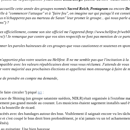
t accueille cette année des groupes nommés
Sacred Reich
,
Pentagram
ou encore
De
lle à "commencer l'attaque" et à "faire feu", on imagine sur qui puisqu'il est consei
Vous n'échapperez pas au marteau de Satan" leur promet le groupe... qui nous parle a
ns") ?
ez officiellement, comme son site officiel me l'apprend (http://www.hellfest.fr/we
s/) !
Je remarque par contre que vos sites respectifs ne font pas mention de ce parte
er les paroles haineuses de ces groupes que vous cautionnez et soutenez en sponso
'apportiez plus votre soutien au Hellfest. Il ne me semble pas que l'incitation à la 
patible avec les valeurs républicaines dont vous vous réclamez. J'attends de vous
ur votre majorité aux prochaines élections et appellerai mon entourage à faire de 
ce de prendre en compte ma demande,
le faire circuler !) piqué
ici
:
cace de Shining (un groupe sataniste suédois, NDLR) était organisée à l'extrême mar
iblement pas grand monde au courant. Les musiciens étaient sagement installés sauf
 la bouteille de ricard.
 lacérés avec des bandages autour des bras. Visiblement il saignait encore vu les tâch
er et c'est coupé le bras droit bien profondément, je n'ai jamais vu un tel acharnement
gênés).
e au guitariste. Une bien baveuse...