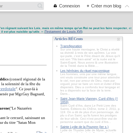
Connexion
+
Créer mon blog
u’en régnant suivant les Lois
,
mais en même temps qu’un Roi ne peut les faire respecter
, et
Testament de Louis XVI
,
il est plus nuisible qu’utile
. » (
)
Articles RÉCents
Transfiguration
Sur une haute montagne, le Christ a révélé
sa divinité à trois de ses apôtres. La voix
qui parle, c'est le Père disant de Jésus qu'il
est son "Fils bien-aimé" et la nuée est le
Saint-Esprit. Nous avons là une illustration
de la Trinité dans la Bible....
Les hérésies du rituel maçonnique
Les hommes, unis par une même langue,
ont voulu construire une tour pour atteindre
blics
(conseil régional de la
le ciel, non par amour de Dieu, mais par
 la solennité de la fête du
orgueil, pour se faire un nom et éviter d’être
dispersés. Dieu a confondu leur langage et
cerdotale
". Ce jour-là à
les a dispersés sur la face de la terre.
 amenée par Mgr.Guy Bagnard,
Dans...
Saint Jean-Marie Vianney, Curé d'Ars (†
1859)
Saint Curé d'Ars, dans Le Petit Livre des
arene
("Le Nazaréen
Saints, Éditions du Chêne, tome 2, 2011, p.
119. On a dit de plus d'un personnage, de
plu s d'un Saint, qu'ils furent les prodiges
ant le cercueil, saisissant un
de leur siècle. Ceci n'est peut-être vrai de
ur du titre "Satan Mon
personne autant que du curé d'Ars...
Sainte Lydie de la Pourpre (Ier s.)
Lydie de Thyatire (ville de Mysie, actuelle