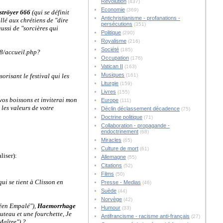
Révolution
(437)
Economie
(369)
ströyer 666
(qui se définit
Antichristianisme - profanations -
llé aux chrétiens de "dire
persécutions
(351)
ussi de "sorcières qui
Politique
(290)
Royalisme
(216)
Société
(185)
b08/accueil.php?
Occupation
(176)
Vatican II
(163)
Musiques
risant le festival qui les
(161)
Liturgie
(159)
Livres
(155)
vos boissons et inviterai mon
Europe
(111)
les valeurs de votre
Déclin déclassement décadence
(75)
Doctrine politique
(71)
Collaboration - propagande -
endoctrinement
(68)
Miracles
(65)
Culture de mort
(61)
liser):
Allemagne
(55)
Citations
(52)
Films
(50)
ui se tient à Clisson en
Presse - Medias
(46)
Suède
(44)
Norvège
(42)
éen Empalé"),
Haemorrhage
Humour
(33)
outeau et une fourchette, Je
Antifrancisme - racisme anti-français
(27)
Maître") ?