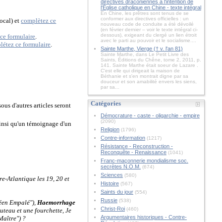
directives draconiennes à l'intention de
l'Église catholique en Chine - texte intégral
En Chine, les prêtres sont tenus de se
conformer aux directives officielles : un
ocal) et
complètez ce
nouveau code de conduite a été dévoilé
(en février dernier – voir le texte intégral ci-
dessous), exigeant du clergé un lien étroit
ce formulaire
.
avec le parti au pouvoir et le socialisme....
létez ce formulaire
.
Sainte Marthe, Vierge († v. l'an 81)
Sainte Marthe, dans Le Petit Livre des
Saints, Éditions du Chêne, tome 2, 2011, p.
141. Sainte Marthe était soeur de Lazare .
C'est elle qui dirigeait la maison de
Béthanie et s'en montrait digne par sa
douceur et son amabilité envers les siens,
par sa...
Catégories
us d'autres articles seront
Démocrature - caste - oligarchie - empire
(2090)
ainsi qu'un témoignage d'un
Religion
(1796)
Contre-information
(1217)
Résistance - Reconstruction -
Reconquête - Renaissance
(1041)
Franc-maçonnerie mondialisme soc.
secrètes N.O.M.
(674)
Sciences
(580)
re-Atlantique les 19, 20 et
Histoire
(567)
Saints du jour
(554)
Russie
(538)
éen Empalé"),
Haemorrhage
Christ-Roi
(460)
outeau et une fourchette, Je
Argumentaires historiques - Contre-
Maître") ?