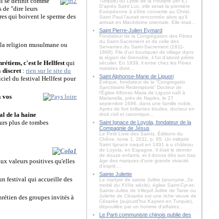
i se définit comme
Turquie) ou Lydie de la Pourpre (Ier s.)
D'après Saint Luc, elle serait la première
s de "dire leurs
Européenne à s'être convertie au Christ.
ères qui boivent le sperme des
Saint Paul l'aurait rencontrée alors qu'il
arrivait en Macédoine orientale. Elle était...
Saint Pierre-Julien Eymard
Fondateur de la Congrégation des Pères
du Saint-Sacrement et de celle des
ur la religion musulmane ou
Servantes du Saint-Sacrement (1811-
1868). Fils d'un boutiquier de village dans
la région de Grenoble, il fut d'abord prêtre
étiens, c'est le Hellfest
qui
séculier. En 1839, il entre chez les Pères
maristes dont...
n
discret
:
rien sur le site du
Saint Alphonse-Marie de Liguori
iciel du festival Hellfest pour
Évêque, fondateur de la “Congregatio
Sanctissimi Redemptoris” Docteur de
l'Église Alfonso Maria de Liguori naît à
à vos
Marianella, près de Naples, le 27
septembre 1696, dans une famille noble.
Après de fort brillantes études, docteur en
al de la haine
droit civil et canonique...
ours plus de tombes
Saint Ignace de Loyola, fondateur de la
Compagnie de Jésus
Le Petit Livre des Saints, Éditions du
Chêne, tome 1, 2011, p. 85. Un militaire
Saint Ignace naquit en 1491 a u château
de Loyola, en Espagne. Il était le dernier
de douze enfants, et il donna dès son bas
ux valeurs positives qu'elles
âge des marques d'une grande vivacité
d'esprit....
Sainte Juliette
n festival qui accueille des
Le martyre de sainte Julitte (anonyme, 2e
moitié du XVIIe siècle), église Saint-Cyr-et-
Sainte-Julitte de Villejuif Julitte de Tarse ou
Juliette de Césarée est une riche veuve de
hrétien des groupes invités à
Césarée (aujourd'hui Kayseri en Turquie),
dépouillée par un homme d'affaires...
Le Parti communiste chinois publie des