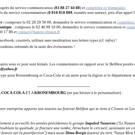
 auprès du service communication (
03 88 27 44 88
) et
complétez ce formulaire
.
rès du service consommateurs (
0 810 810 809
, numéro non surtaxé, prix d'un appel l
e :
composez le 02 28 20 50 00, demandez le service communication et
complétez 
antique
: composez le 02 40 99 10 00, demandez le service communication et
comp
80 17 80 et
contact@mairie-clisson.fr
cebook, courriels, utilisez sans modération nos lettres types (cf.
infra
) !
endrons informés de la suite des événements !
res sous ce post sont fermés. Les commentaires en rapport avec le Hellfest postés so
o@yahoo.fr
 type pour Kronembourg et Coca-Cola et un autre pour la région et le département 
--------------------------------------------
A
COCA-COLA
ET A
KRONEMBOURG
(ne pas hésiter à le personnaliser) :
tre entreprise apporte son soutien au festival Hellfest qui se tient à Clisson en Loi
lement a accueilli les années précédentes le groupe
Impaled Nazarene
("Le Nazar
Troublant la quiétude, je fracture une tombe, Arrachant le cercueil, saisissant un c
 festoie sur la putréfaction") mais aussi
Dimu Borgir
(auteur du titre "Satan Mon 