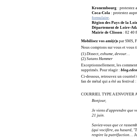
Kronembourg
: protestez
Coca-Cola
: protestez aup
formulaire
.
Région des Pays de la Loir
Département de Loire-Atl
Mairie de Clisson
: 02 40 
Mobilisez vos ami(e)s
par SMS, Fa
Nous comptons sur vous et vous ti
(1)
Dissect, exhume, devour…
(2)
Satans Hammer
Exceptionnellement, les commentai
supprimés. Pour réagir :
blog.ede
Ci-dessous, retrouvez un courriel
fan de métal qui a été au festival :
COURRIEL TYPE A ENVOYER 
Bonjour,
Je viens d'apprendre que vo
21 juin.
Saviez-vous que ce rassemb
(
qui vocifère, au hasard, "
respire la putréfaction… Je