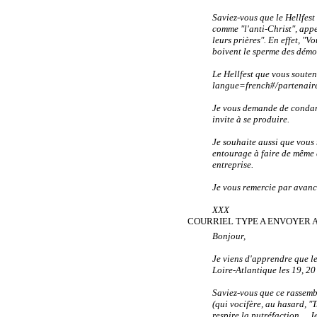
Saviez-vous que le Hellfes
comme "l'anti-Christ", appe
leurs prières". En effet, "
boivent le sperme des démo
Le Hellfest que vous souten
langue=french#/partenaire
Je vous demande de condamn
invite à se produire.
Je souhaite aussi que vous 
entourage à faire de même c
entreprise.
Je vous remercie par avan
XXX
COURRIEL TYPE A ENVOYER 
Bonjour,
Je viens d'apprendre que le
Loire-Atlantique les 19, 20 
Saviez-vous que ce rassemb
(
qui vocifère, au hasard, "
respire la putréfaction… Je