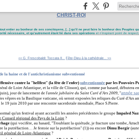
CHRIST-ROI
tout entier au bonheur de ses concitoyens, [...] qu’il ne peut faire le bonheur des Peuples q
utorité nécessaire, et qu’autrement étant lié dans ses opérations
et n’inspirant point de respect
<< G. Frescobaldi: Toccata II...
Fête-Dieu à la cathédrale... >>
de la haine et de l'antichristianisme subventionné
ffensive contre la "hellfest" (la fête de l'enfer)
subventionnée
par les
Pouvoirs Pu
néral de Loire Atlantique, et la ville de Clisson), qui, comme par hasard, débutera en
année sa
uin), jour de lancement de l'
année jubilaire du Saint Curé d'Ars 2009
, "
es vêpres en la Basilique vaticane, où seront exposées les reliques du Curé d'Ars
 le 19 juin 2010 par une rencontre sacerdotale mondiale, Place S.Pierre.
rmal qu'un festival ayant accueilli les années précédentes le groupe
Impaled Naz
e Conseil régional des Pays de la Loire
?
rhage
(qui vocifère, au hasard, "Troublant la quiétude, je fracture une tombe, Arrach
ire la putréfaction… Je festoie sur la putréfaction" (1)) ou encore
Dimu Borgir
(aute
eil général de Loire-Atlantique
?