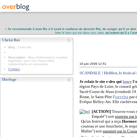
«
Je recommande à mon fils s’il avait le malheur de devenir Roi, de songer qu’il se doit 
faire le bien qui est dans son cœur,
qu’autant qu’il a l’a
Christ Roi
Christ Roi
Blog
: Christ Roi
Description
: Blog d'informations royaliste,
légitimiste, pour une France libre,
16 juin 2009
12:51
indépendante et souveraine
Contact
SCANDALE ! Hellfest, le festival 
Horloge
Je relaie le site e-deo qui
lance
l'o
région Pays de Loire, le conseil gé
Sacré-Coeur de Jésus (vendredi 19 j
ouvrira
Rome, le Saint-Père l'
par d
Evêque Belley-Ars. Elle s'achèvera
[ACTION!]
Trouvez-vous no
Empalé") soit
soutenu par l
Qu'un festival qui a reçu
Haemor
couteau et une fourchette, Je resp
Maître") soit
parrainé par le Cons