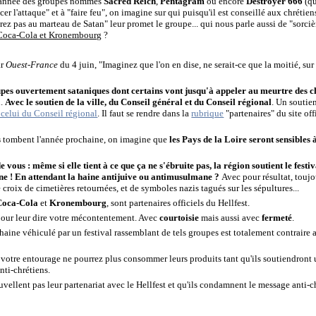
te année des groupes nommés
Sacred Reich
,
Pentagram
ou encore
Deströyer 666
(qu
er l'attaque" et à "faire feu", on imagine sur qui puisqu'il est conseillé aux chrétien
erez pas au marteau de Satan" leur promet le groupe... qui nous parle aussi de "sorci
 Coca-Cola et Kronembourg
?
ar
Ouest-France
du 4 juin, "Imaginez que l'on en dise, ne serait-ce que la moitié, s
upes ouvertement sataniques dont certains vont jusqu'à appeler au meurtre des chr
n.
Avec le soutien de la ville, du Conseil général et du Conseil régional
. Un soutie
 celui du Conseil régional
. Il faut se rendre dans la
rubrique
"partenaires" du site off
s
tombent l'année prochaine, on imagine que
les Pays de la Loire seront sensibles 
vous : même si elle tient à ce que ça ne s'ébruite pas, la région soutient le festiv
ne ! En attendant la haine
antijuive ou antimusulmane ?
Avec pour résultat, touj
 croix de cimetières retournées, et de symboles nazis tagués sur les sépultures...
Coca-Cola
et
Kronembourg
, sont partenaires officiels du Hellfest.
 pour leur dire votre mécontentement. Avec
courtoisie
mais aussi avec
fermeté
.
haine véhiculé par un festival rassemblant de tels groupes est totalement contraire a
otre entourage ne pourrez plus consommer leurs produits tant qu'ils soutiendront u
ti-chrétiens.
ouvellent pas leur partenariat avec le Hellfest et qu'ils condamnent le message anti-c