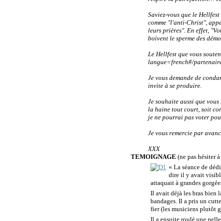
Saviez-vous que le Hellfes
comme "l'anti-Christ", appe
leurs prières". En effet, "
boivent le sperme des démo
Le Hellfest que vous souten
langue=french#/partenaire
Je vous demande de condamn
invite à se produire.
Je souhaite aussi que vous n
la haine tout court, soit
com
je ne pourrai pas voter po
Je vous remercie par avan
XXX
TEMOIGNAGE
(ne pas hésiter à 
« La séance de dédi
dire il y avait vis
attaquait à grandes gorgées
Il avait déjà les bras bien
bandages. Il a pris un cutt
fier (les musiciens plutôt 
Il a ensuite roulé une pell